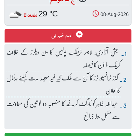
29 °C
Clouds
08-Aug-2026
اہم خبریں
جشنِ آزادی: لاہور ٹریفک پولیس کا ون ویلرز کے خلاف
کریک ڈاؤن کا فیصلہ
گڈز ٹرانسپورٹرز کا آج سے ملک گیر غیر معینہ مدت کیلئے ہڑتال
کا اعلان
عبداللہ طاہر کو ٹارگٹ کرنے کا منصوبہ دو خواتین کی معاونت
سے مکمل ہوا، ذرائع