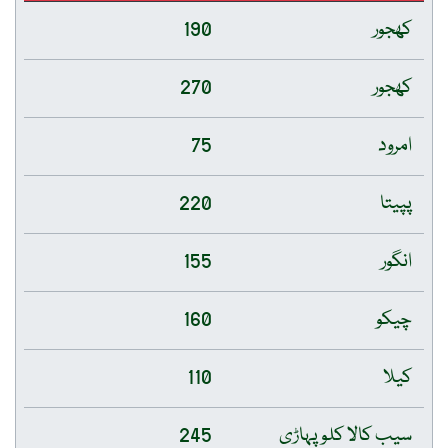
کھجور
190
کھجور
270
امرود
75
پپیتا
220
انگور
155
چیکو
160
کیلا
110
سیب کالا کلو پہاڑی
245