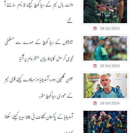
وائٹ بال ٹیم کے ہیڈ کوچ کیلئے 2 نام سامنے آ
گئے
28 Oct 2024
شاہینوں کے ہیڈ کوچ کے عہدے سے مستعفی
گیری کرسٹن کا پہلا بیان منظر عام پر آگیا
28 Oct 2024
جیسن گلیسپی دورہ آسٹریلیا و زمبابوے کیلئے قومی ٹیم
کے عبوری ہیڈ کوچ مقرر
28 Oct 2024
آسٹریلیا کے پاکستان کیخلاف ٹی 20 سیریز کیلئے سکواڈ
کا اعلان