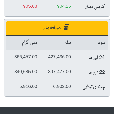
کویتی دینار
905.88
904.25
صرافہ بازار
سونا
تولہ
دس گرام
24 قیراط
366,457.00
427,436.00
22 قیراط
340,685.00
397,477.00
چاندی تیزابی
5,916.00
6,902.00