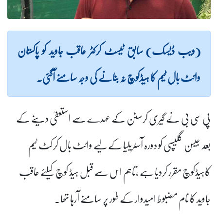
(ویب ڈیسک) سابق ٹیسٹ کرکٹر عاقب جاوید کو پاکستان
وائٹ بال ٹیم کا ہیڈکوچ نہ بنانے کی وجہ سامنے آگئی۔
پی سی بی نے گیری کرسٹن کے عہدے سے استعفیٰ دینے کے
بعد جیسن گلیسپی کو دورہ آسٹریلیا کے لیے وائٹ بال کرکٹ ٹیم
کاہیڈکوچ مقرر کردیا ہے ،تاہم اس سے قبل ہیڈ کوچ کیلئے عاقب
جاوید کا نام مضبوط امیدوار کے طور پر سامنے آرہا تھا۔