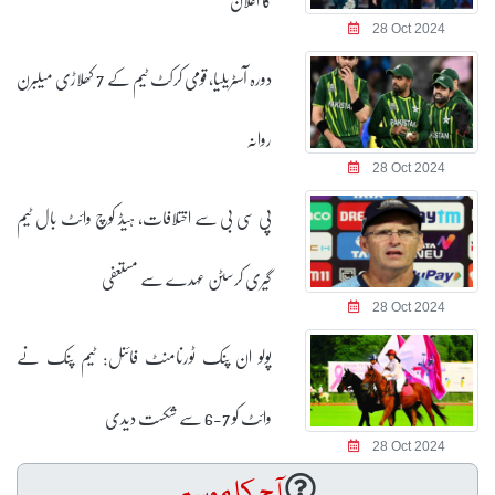
28 Oct 2024
دورہ آسٹریلیا، قومی کرکٹ ٹیم کے 7 کھلاڑی میلبرن
روانہ
28 Oct 2024
پی سی بی سے اختلافات، ہیڈ کوچ وائٹ بال ٹیم
گیری کرسٹن عہدے سے مستعفی
28 Oct 2024
پولو ان پنک ٹورنامنٹ فائنل: ٹیم پنک نے
وائٹ کو 7-6 سے شکست دیدی
28 Oct 2024
آج کا موسم