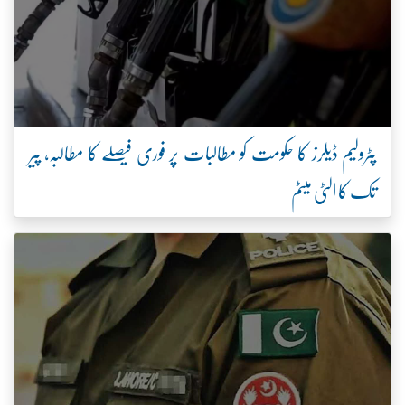
پٹرولیم ڈیلرز کا حکومت کو مطالبات پر فوری فیصلے کا مطالبہ، پیر
تک کا الٹی میٹم