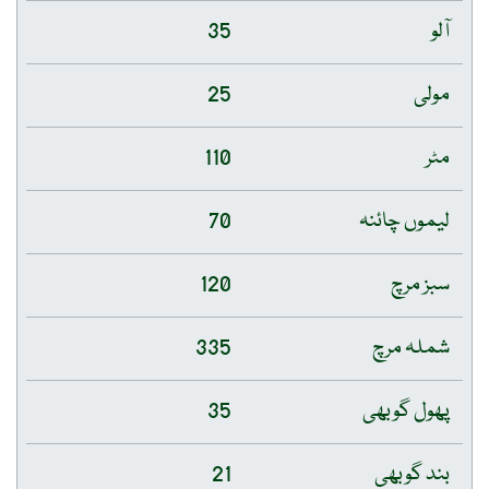
آلو
35
مولی
25
مٹر
110
لیموں چائنہ
70
سبز مرچ
120
شملہ مرچ
335
پھول گوبھی
35
بند گوبھی
21