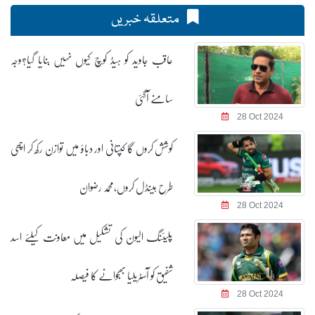
متعلقہ خبریں
عاقب جاوید کو ہیڈ کوچ کیوں نہیں بنایا گیا؟وجہ
سامنے آگئی
28 Oct 2024
کوشش کروں گا کپتانی اور دباؤ میں توازن رکھ کر اچھی
طرح ہینڈل کروں،محمد رضوان
28 Oct 2024
پلیئنگ الیون کی تشکیل میں معاونت کیلئے اسد
شفیق کو آسٹریلیا بھجوانے کا فیصلہ
28 Oct 2024