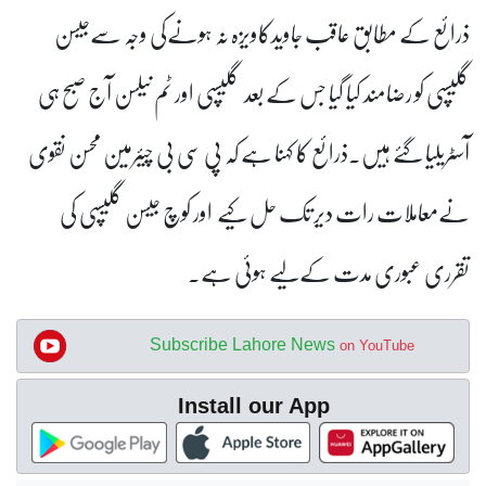
ذرائع کے مطابق عاقب جاویدکاویزہ نہ ہونےکی وجہ سےجیسن
گلیسپی کو رضامند کیا گیا جس کے بعد گلیسپی اور ٹم نیلسن آج صبح ہی
آسٹریلیا گئے ہیں۔ذرائع کا کہنا ہے کہ پی سی بی چیئرمین محسن نقوی
نےمعاملات رات دیر تک حل کیے اور کوچ جیسن گلیسپی کی
تقرری عبوری مدت کےلیے ہوئی ہے۔
Subscribe Lahore News
on YouTube
Install our App