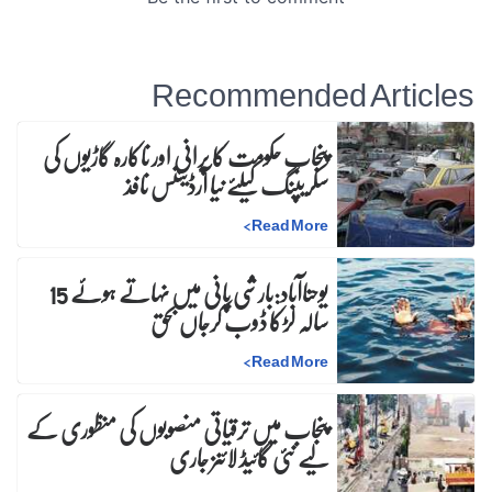
Recommended Articles
پنجاب حکومت کا پرانی اور ناکارہ گاڑیوں کی
سکریپنگ کیلئے نیا آرڈیننس نافذ
>
Read More
یوحناآباد:بارشی پانی میں نہاتے ہوئے 15
سالہ لڑکا ڈوب کرجاں بحق
>
Read More
پنجاب میں ترقیاتی منصوبوں کی منظوری کے
لیے نئی گائیڈ لائنز جاری