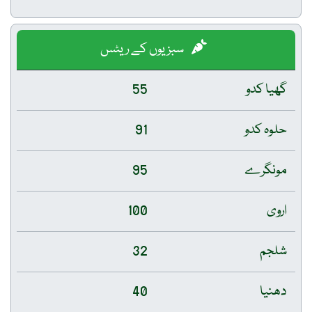
سبزیوں کے ریٹس
گھیا کدو
55
حلوہ کدو
91
مونگرے
95
اروی
100
شلجم
32
دھنیا
40