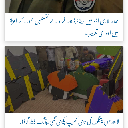
تھانہ لاری اڈہ میں ریٹائرڈ ہونے والے کنسٹیبل ظہور کے اعزاز
میں الوداعی تقریب
لاہور میں پتنگوں کی بڑی کھیپ پکڑی گئی، پتنگ ڈیلر گرفتار