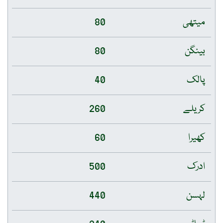
میتھی
80
بینگن
80
پالک
40
کریلے
260
کھیرا
60
ادرک
500
لہسن
440