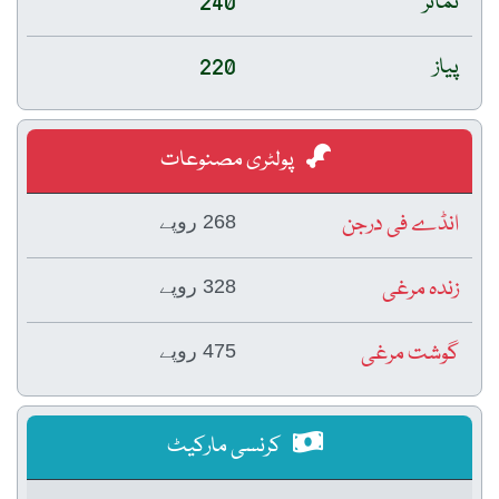
ٹماٹر
240
پیاز
220
پولٹری مصنوعات
انڈے فی درجن
268 روپے
زندہ مرغی
328 روپے
گوشت مرغی
475 روپے
کرنسی مارکیٹ