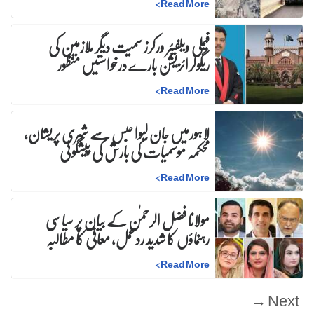
>
Read More
فیملی ویلفیئر ورکرز سمیت دیگر ملازمین کی
ریگولرائزیشن بارے درخواستیں منظور
>
Read More
لاہورمیں جان لیوا حبس سے شہری پریشان،
محکمہ موسمیات کی بارش کی پیشگوئی
>
Read More
مولانا فضل الرحمٰن کے بیان پر سیاسی
رہنماؤں کا شدید ردعمل، معافی کا مطالبہ
>
Read More
Next →