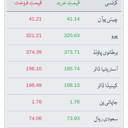
کرنسی
قیمتِ خرید
قیمتِ فروخت
چینی یوآن
41.21
41.14
یورو
321.21
320.63
برطانوی پاؤنڈ
374.39
373.71
آسٹریلیا ڈالر
196.10
195.74
کینیڈا ڈالر
198.49
198.13
جاپانی ین
1.76
1.76
سعودی ریال
74.06
73.93