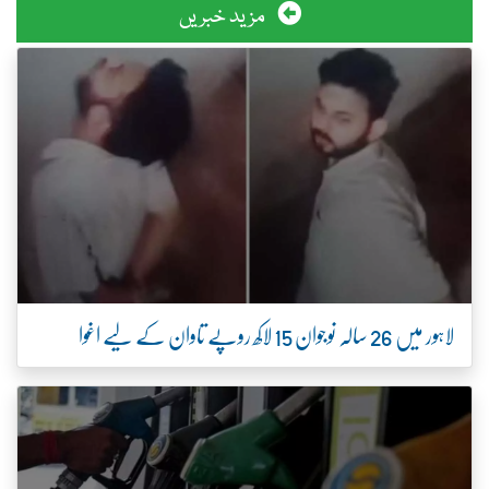
مزید خبریں
لاہور میں 26 سالہ نوجوان 15 لاکھ روپے تاوان کے لیے اغوا