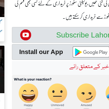
بھی 800 سے زائد اشیاء سستی کی گئی تھیں،یوٹیلٹی سٹورز پر خریداری کے لئے کسی بھی قسم کی
ٹورز سے خریداری کر سکتے ہیں۔
گ
گ
Subscribe Lah
Install our App
بر کے متعلق رائے