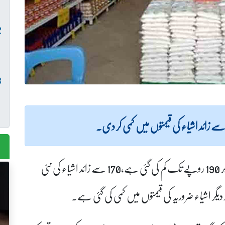
ترجمان یوٹیلٹی سٹورزکا کہنا ہے کہ قیمتوں میں10 سے لیکر 190 روپے تک کم کی گئی ہے،170 سے زائد اشیاء کی نئی
گر اشیاء ضروریہ کی قیمتوں میں کمی کی گئی ہے۔