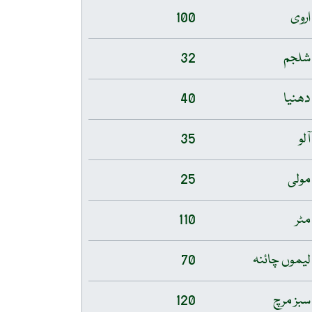
اروی
100
شلجم
32
دھنیا
40
آلو
35
مولی
25
مٹر
110
لیموں چائنہ
70
سبز مرچ
120