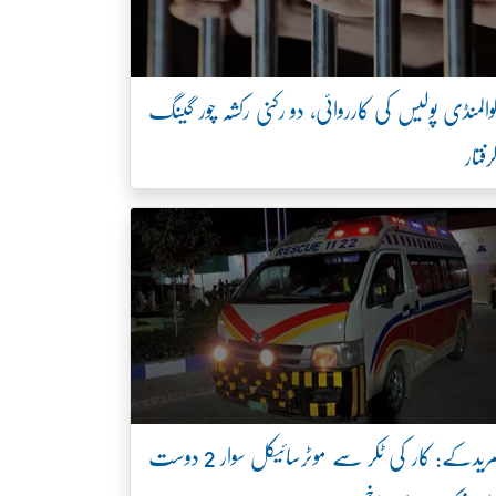
والمنڈی پولیس کی کارروائی، دو رکنی رکشہ چور گینگ
رفتار
مریدکے: کار کی ٹکر سے موٹرسائیکل سوار 2 دوست