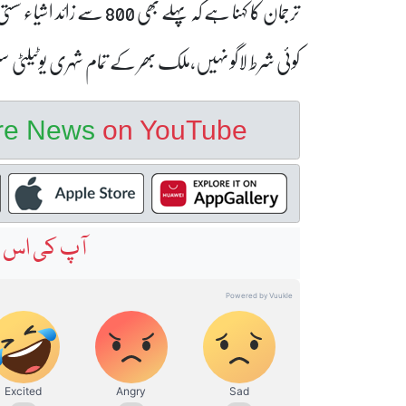
ترجمان کا کہنا ہے کہ پہلے 
کوئی شرط لاگو نہیں،ملک بھر کے تمام شہری یوٹیلٹی س
ore News
on YouTube
آپ کی اس خ