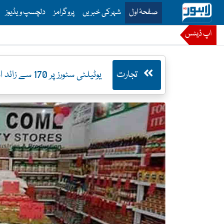
is is the main menu for Lahore News
صفحۂ اول
شہرکی خبریں
پروگرامز
دلچسپ ویڈیوز
اپ ڈیٹس
تجارت
یوٹیلٹی سٹورز پر 170 سے زائد اشیاء کی قیمتوں میں کمی