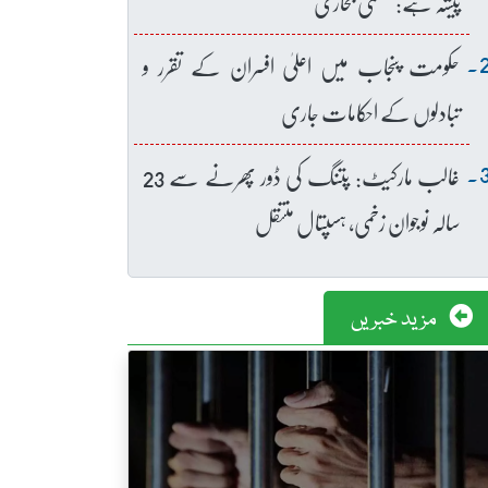
پیشہ ہے: عظمیٰ بخاری
حکومت پنجاب میں اعلیٰ افسران کے تقرر و
تبادلوں کے احکامات جاری
غالب مارکیٹ: پتنگ کی ڈور پھرنے سے 23
سالہ نوجوان زخمی، ہسپتال منتقل
مزید خبریں