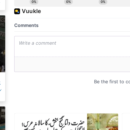
ج
پ
ک
حضرت داتا گنج بخش ؒ کا سالانہ عرس;