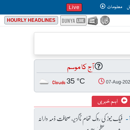
ل
معلومات
Live
HOURLY HEADLINES
آج کا موسم
35 °C
Clouds
07-Aug-20
اہم خبریں
فیک نیوز کی روک تھام ناگزیر، صحافت ذمہ دارانہ