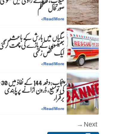
سیلاب، دریائے راوی میں مجموعی
صورتحال مستحکم
>
Read More
سگیاں میں بارش کے باعث
بھینسوں کے باڑے کی چھت گرگئی
ایک شخص زخمی
>
Read More
پنجاب
کی توسیع، ڈرون اُڑانے پر پابندی
برقرار
>
Read More
Next →