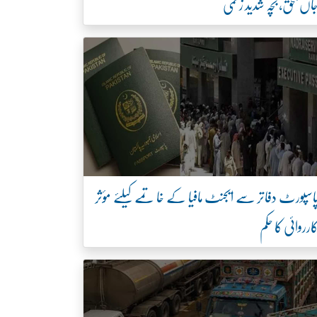
اں بحق، بچہ شدید زخمی
اسپورٹ دفاتر سے ایجنٹ مافیا کے خاتمے کیلئے مؤثر
ارروائی کا حکم