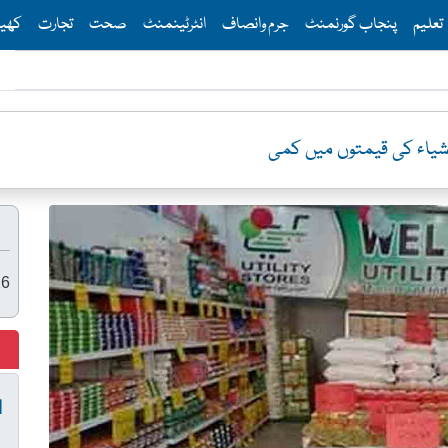
Th
تعلیم
پنجاب گورنمنٹ
جرم وانصاف
انٹرٹینمنٹ
صحت
تجارت
کھی
26