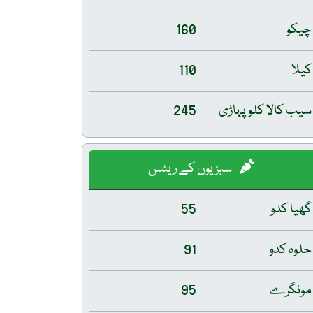
چیکو
160
کیلا
110
سیب کالا کلو پہاڑی
245
سبزیوں کے ریٹس
گھیا کدو
55
حلوہ کدو
91
مونگرے
95