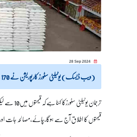
28 Sep 2024
(ویب ڈیسک) یوٹیلٹی سٹورز کارپوریشن نے 170 سے زائد اشیاء کی قیمتوں میں کمی کر دی۔
قیمتوں کا اطلاق آج سے ہوگا،چائے،مصالحہ جات اور دی