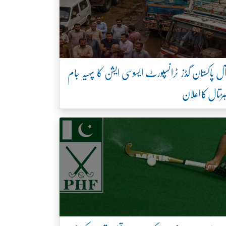
ل پاکستان گڈز ٹرانسپورٹ ایسوسی ایشن کا پہیہ جام
ڑتال کا اعلان