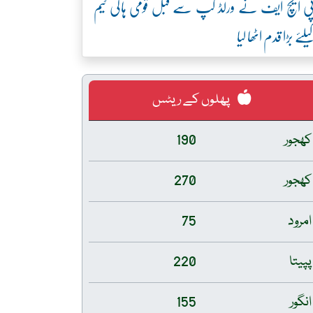
ی ایچ ایف نے ورلڈ کپ سے قبل قومی ہاکی ٹیم
یلئے بڑا قدم اٹھا لیا
پھلوں کے ریٹس
کھجور
190
کھجور
270
امرود
75
پپیتا
220
انگور
155