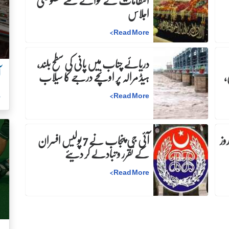
انتظامات کے حوالے سے خصوصی
اجلاس
>
Read More
دریائے چناب میں پانی کی سطح بلند،
آ
،
ہیڈ مرالہ پر اونچے درجے کا سیلاب
ہ
>
Read More
:دفعہ 144 کے نفاذ میں 30 روز
آئی جی پنجاب نے 7 پولیس افسران
کے تقرر و تبادلے کر دیئے
>
Read More