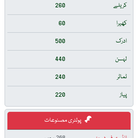
کریلے
260
کھیرا
60
ادرک
500
لہسن
440
ٹماٹر
240
پیاز
220
پولٹری مصنوعات
268 روپے