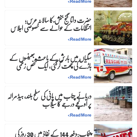
>
Read More
حضرت داتا گنج بخش ؒ کا سالانہ عرس;
انتظامات کے حوالے سے خصوصی اجلاس
>
Read More
سگیاں میں بارش کے باعث بھینسوں کے
باڑے کی چھت گرگئی، ایک شخص زخمی
>
Read More
دریائے چناب میں پانی کی سطح بلند، ہیڈ مرالہ
پر اونچے درجے کا سیلاب
>
Read More
پنجاب:دفعہ 144 کے نفاذ میں 30 روز کی