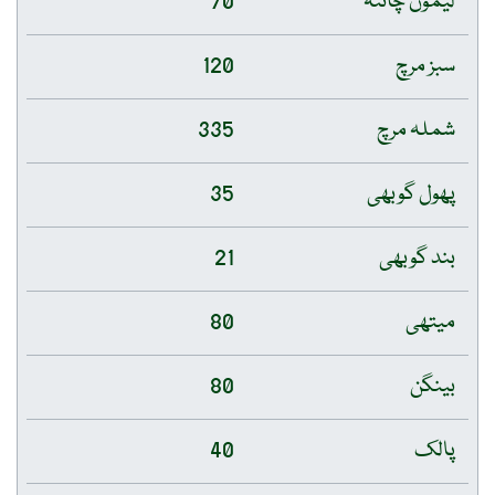
لیموں چائنہ
70
سبز مرچ
120
شملہ مرچ
335
پھول گوبھی
35
بند گوبھی
21
میتھی
80
بینگن
80
پالک
40