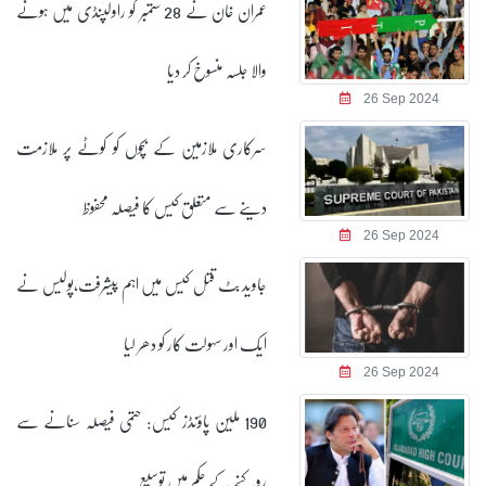
عمران خان نے 28 ستمبر کو راولپنڈی میں ہونے
والا جلسہ منسوخ کر دیا
26 Sep 2024
سرکاری ملازمین کے بچوں کو کوٹے پر ملازمت
دینے سے متعلق کیس کا فیصلہ محفوظ
26 Sep 2024
جاوید بٹ قتل کیس میں اہم پیشرفت،پولیس نے
ایک اور سہولت کار کو دھر لیا
26 Sep 2024
190 ملین پاؤنڈز کیس: حتمی فیصلہ سنانے سے
روکنے کے حکم میں توسیع