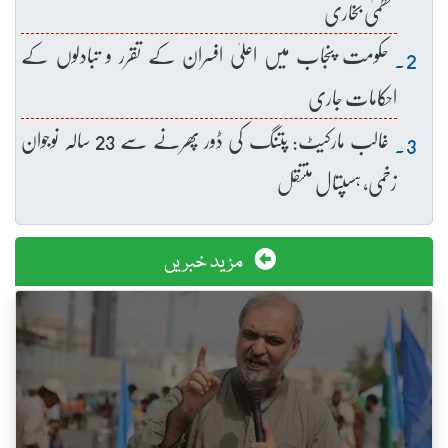
عظمیٰ بخاری
حکومت پنجاب میں اعلیٰ افسران کے تقرر و تبادلوں کے
احکامات جاری
غالب مارکیٹ: پتنگ کی ڈور پھرنے سے 23 سالہ نوجوان
زخمی، ہسپتال منتقل
مزید خبریں