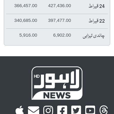
24 قیراط
366,457.00
427,436.00
22 قیراط
340,685.00
397,477.00
چاندی تیزابی
5,916.00
6,902.00