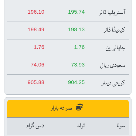
آسٹریلیا ڈالر
196.10
195.74
کینیڈا ڈالر
198.49
198.13
جاپانی ین
1.76
1.76
سعودی ریال
74.06
73.93
کویتی دینار
905.88
904.25
صرافہ بازار
سونا
تولہ
دس گرام