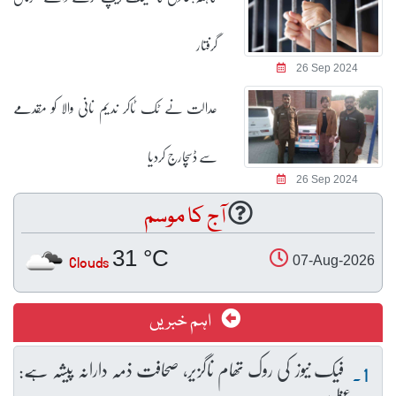
گرفتار
26 Sep 2024
عدالت نے ٹک ٹاکر ندیم نانی والا کو مقدمے
سے ڈسچارج کردیا
26 Sep 2024
آج کا موسم
31 °C
Clouds
07-Aug-2026
اہم خبریں
فیک نیوز کی روک تھام ناگزیر، صحافت ذمہ دارانہ پیشہ ہے: