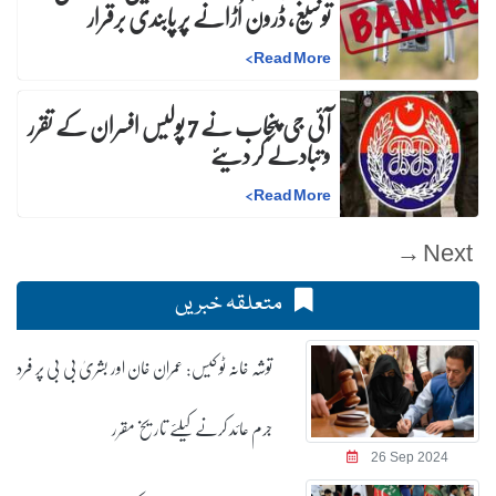
توسیع، ڈرون اُڑانے پر پابندی برقرار
>
Read More
آئی جی پنجاب نے 7 پولیس افسران کے تقرر
و تبادلے کر دیئے
>
Read More
Next →
متعلقہ خبریں
توشہ خانہ ٹو کیس: عمران خان اور بشریٰ بی بی پر فرد
جرم عائد کرنے کیلئے تاریخ مقرر
26 Sep 2024