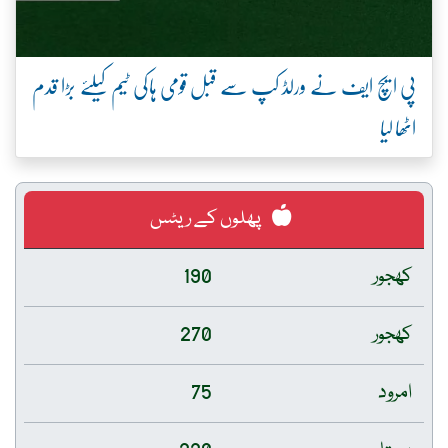
پی ایچ ایف نے ورلڈ کپ سے قبل قومی ہاکی ٹیم کیلئے بڑا قدم
اٹھا لیا
پھلوں کے ریٹس
کھجور
190
کھجور
270
امرود
75