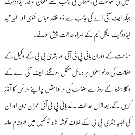
کیس کی سماعت کی، ملزمان کی جانب سے سلمان صفدر ایڈووکیٹ
جبکہ ایف آئی اے کی جانب سے ذوالفقار عباس نقوی اور عمیر مجید
ایڈووکیٹ لیگل ٹیم کے ہمراہ عدالت پیش ہوئے۔
سماعت کے دوران بانی پی ٹی آئی اور بشریٰ بی بی کے وکیل کے
ضمانت کی درخواستوں پر دلائل مکمل ہو گئے، ایف آئی اے کے
وکلا ہفتہ کے روز سے ضمانت کی درخواستوں پراپنے دلائل کا آغاز
کریں گے، بعدازاں عدالت نے بانی پی ٹی آئی عمران خان اور ان
کی اہلیہ بشریٰ بی بی کے خلاف توشہ خانہ ٹو کیس میں فردجرم عائد