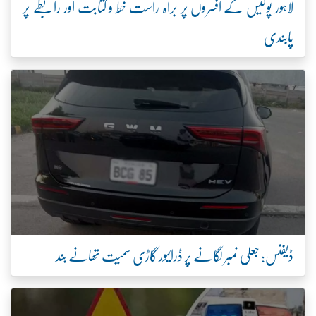
لاہور پولیس کے افسروں پر براہ راست خط و کتابت اور رابطے پر
پابندی
ڈیفنس: جعلی نمبر لگانے پر ڈرائیور گاڑی سمیت تھانے بند