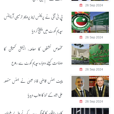
26 Sep 2024
پی ٹی آئی نے پریکٹس اینڈ پروسیجر ترمیمی آرڈیننس
سپریم کورٹ میں چیلنج کر دیا
26 Sep 2024
مخصوص نشستوں کا معاملہ: الیکشن کمیشن کا
وضاحت کیلئے دوبارہ سپریم کورٹ سے رجوع
26 Sep 2024
چیف جسٹس قاضی فائز عیسیٰ نے جسٹس منصور
علی شاہ کے خط کا جواب دیدیا
26 Sep 2024
کاہنہ:خاتون کا گینگ ریپ کرنے والے ملزمان