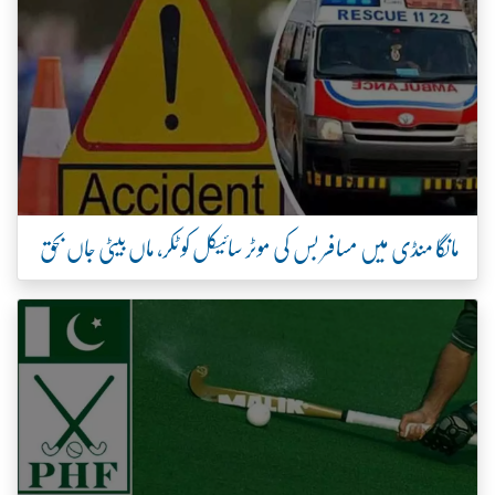
مانگا منڈی میں مسافر بس کی موٹر سائیکل کو ٹکر، ماں بیٹی جاں بحق