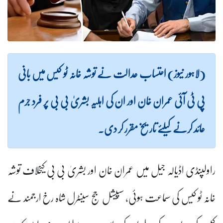
(لاہور نیوز) احتساب عدالت نے توشہ خانہ ٹو کیس میں بانی
پی ٹی آئی عمران خان اور ان کی اہلیہ بشریٰ بی بی پر فرد جرم
عائد کرنے کیلئے تاریخ مقرر کر دی۔
راولپنڈی اڈیالہ جیل میں عمران خان اور بشریٰ بی بی کیخلاف توشہ
خانہ ٹو کیس کی سماعت ہوئی، سپیشل جج سینٹرل شاہ رخ ارجمند نے