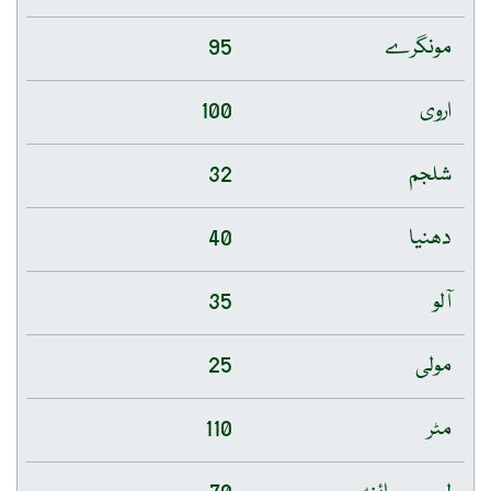
مونگرے
95
اروی
100
شلجم
32
دھنیا
40
آلو
35
مولی
25
مٹر
110