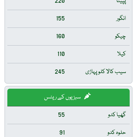
پپیتا
220
انگور
155
چیکو
160
کیلا
110
سیب کالا کلو پہاڑی
245
سبزیوں کے ریٹس
گھیا کدو
55
حلوہ کدو
91