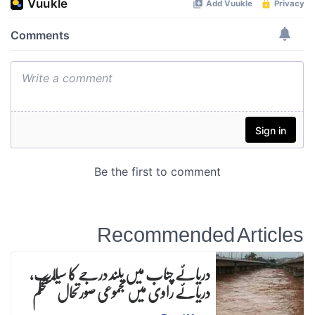
Recommended Articles
دریائے چناب میں بلند درجے کا سیلاب،
دریائے راوی میں مجموعی صورتحال مستحکم