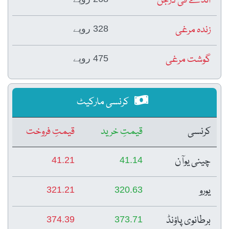
انڈے فی درجن
زندہ مرغی
328 روپے
گوشت مرغی
475 روپے
کرنسی مارکیٹ
کرنسی
قیمتِ خرید
قیمتِ فروخت
چینی یوآن
41.21
41.14
یورو
321.21
320.63
برطانوی پاؤنڈ
374.39
373.71