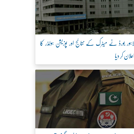
اہور بورڈ نے میٹرک کے نتائج اور پوزیشن ہولڈر کا
علان کر دیا