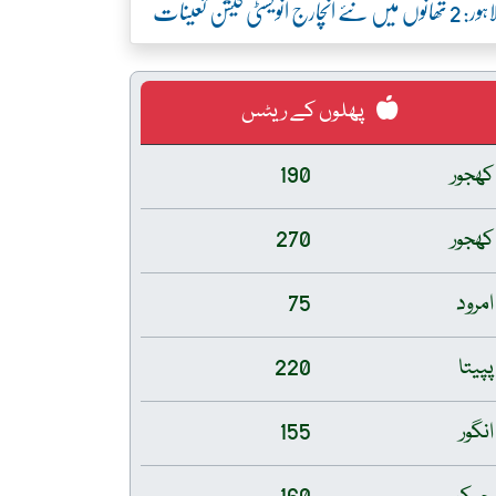
ور: 2 تھانوں میں نئے انچارج انویسٹی گیشن تعینات
پھلوں کے ریٹس
کھجور
190
کھجور
270
امرود
75
پپیتا
220
انگور
155