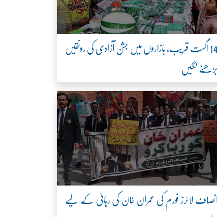
14 اگست قریب، بازاروں میں جشن آزادی کی رونقیں
ڑھنے لگیں
نصاف لائرز فورم کی عمران خان کی رہائی کے لیے