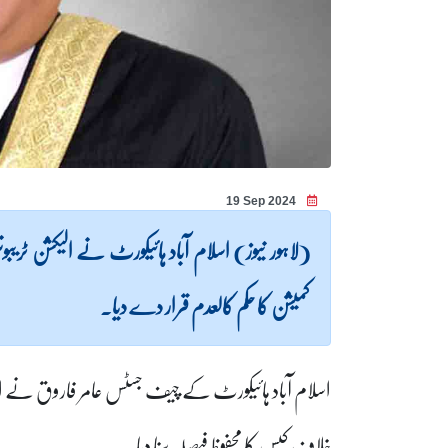
19 Sep 2024
(لاہور نیوز) اسلام آباد ہائیکورٹ نے الیکشن ٹری
کمیشن کا حکم کالعدم قرار دے دیا۔
اسلام آباد ہائیکورٹ کے چیف جسٹس عامر فاروق نے الی
خلاف کیس کا محفوظ فیصلہ سنا دیا۔