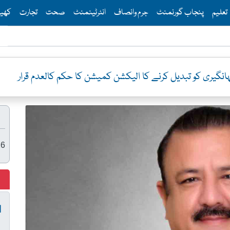
Th
تعلیم
پنجاب گورنمنٹ
جرم وانصاف
انٹرٹینمنٹ
صحت
تجارت
کھی
یری کو تبدیل کرنے کا الیکشن کمیشن کا حکم کالعدم قرار
26