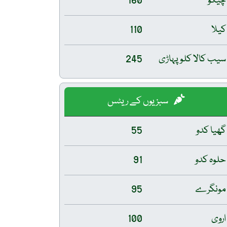
چیکو
160
کیلا
110
سیب کالا کلو پہاڑی
245
سبزیوں کے ریٹس
گھیا کدو
55
حلوہ کدو
91
مونگرے
95
اروی
100