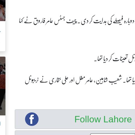
دوبارہ فیصلے کی ہدایت کر دی۔ چیف جسٹس عامر فاروق نے کہا
ب
نل تعینات کر دیا تھا۔
 کیا تھا۔ شعیب شاہین، عامر مغل اور علی بخاری نے ٹریبونل
Follow Lahor
ا