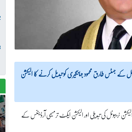
بونل کے جسٹس طارق محمود جہانگیری کو تبدیل کرنے کا الیکشن
کشن ٹریبونل کی تبدیلی اور الیکشن ایکٹ ترمیمی آرڈیننس کے