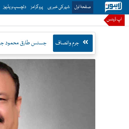
is is the main menu for Lahore News
صفحۂ اول
شہرکی خبریں
پروگرامز
دلچسپ ویڈیوز
اپ ڈیٹس
جرم وانصاف
جسٹس طارق محمود جہانگ