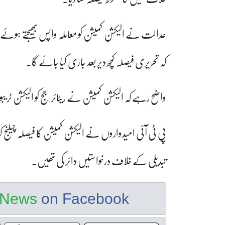
عدالت نے الیکشن کمیشن کو معاملہ واپس بھیجتے ہوئے 
کہ تحریری فیصلہ کچھ دیر بعد جاری کیا جائے گا۔
واضح رہے کہ الیکشن کمیشن نے ریٹائر جج کو الیکشن ٹریبو
پی ٹی آئی امیدواروں نے الیکشن کمیشن کا فیصلہ چیلنج
تبدیلی کے خلاف درخواستیں دائر کی تھیں۔
e News
on Facebook