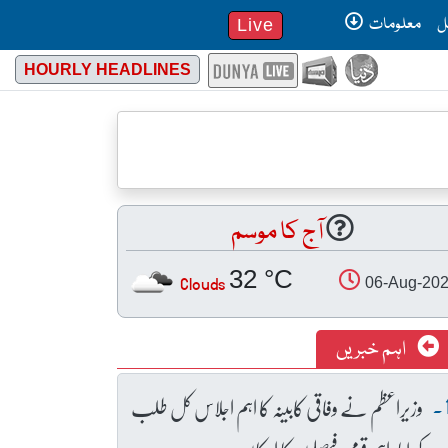
ل
معلومات
Live
HOURLY HEADLINES
آج کا موسم
32 °C
Clouds
06-Aug-20
اہم خبریں
وزیراعظم نے وفاقی کابینہ کا اہم اجلاس کل طلب