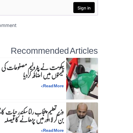
Recommended Articles
حکومت نے پٹرولیم مصنوعات کی
قیمتوں میں اضافہ کردیا
>
Read More
وزیرِ تعلیم پنجاب رانا سکندر حیات کا ٹی
بن کر لاہور میں پڑھانے کا فیصلہ
>
Read More