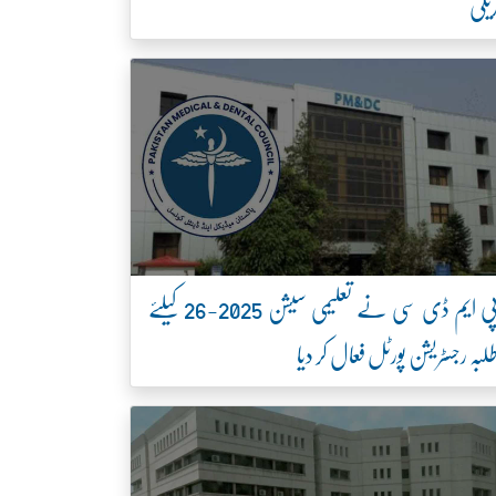
یلی
پی ایم ڈی سی نے تعلیمی سیشن 2025-26 کیلئے
لبہ رجسٹریشن پورٹل فعال کر دیا