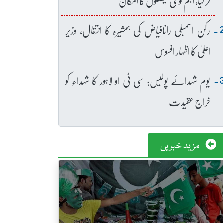
کر لیا، اہم قومی فیصلوں کا امکان
رکن اسمبلی رانافیاض کی ہمشیرہ کا انتقال، وزیر
اعلیٰ کا اظہار افسوس
یوم شہدائے پولیس: سی ٹی او لاہور کا شہداء کو
خراج عقیدت
مزید خبریں