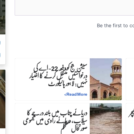
ل
ا
سیشن جج کو دفعہ 22-اے کی
درخواستیں منتقل کرنے کا اختیار
نہیں: لاہور ہائیکورٹ
>
Read More
چر
دریائے چناب میں بلند درجے کا
سیلاب، دریائے راوی میں مجموعی
صورتحال مستحکم