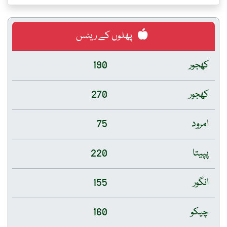
پھلوں کے ریٹس
کھجور
190
کھجور
270
امرود
75
پپیتا
220
انگور
155
چیکو
160