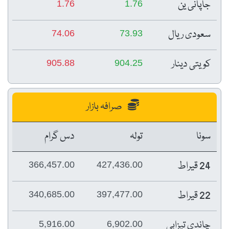
جاپانی ین
1.76
1.76
سعودی ریال
74.06
73.93
کویتی دینار
905.88
904.25
صرافہ بازار
سونا
تولہ
دس گرام
24 قیراط
366,457.00
427,436.00
22 قیراط
340,685.00
397,477.00
چاندی تیزابی
5,916.00
6,902.00