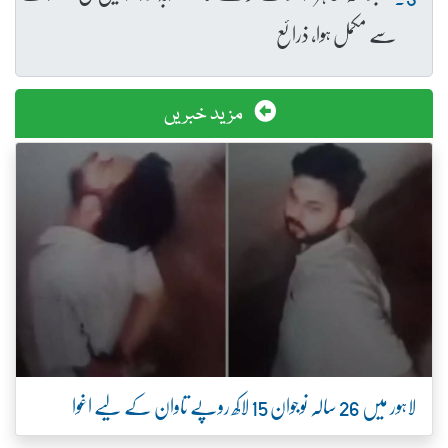
سے مکمل ہوا، ذرائع
مزید خبریں
لاہور میں 26 سالہ نوجوان 15 لاکھ روپے تاوان کے لیے اغوا