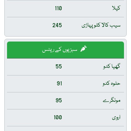
کیلا
110
سیب کالا کلو پہاڑی
245
سبزیوں کے ریٹس
گھیا کدو
55
حلوہ کدو
91
مونگرے
95
اروی
100