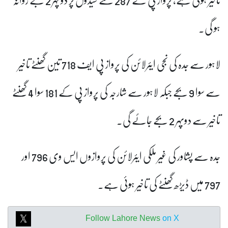
ہو گی۔
لاہور سے جدہ کی نجی ایئرلائن کی پرواز پی ایف 718 تین گھنٹے تاخیر
سے سوا 9 بجے جبکہ لاہور سے شارجہ کی پرواز پی کے 181 سوا 4 گھنٹے
تاخیر سے دوپہر 2 بجے جائے گی۔
جدہ سے پشاور کی غیر ملکی ایئرلائن کی پروازوں ایس وی 796 اور
797 میں ڈیڑھ گھنٹے کی تاخیر ہوئی ہے۔
Follow Lahore News
on X