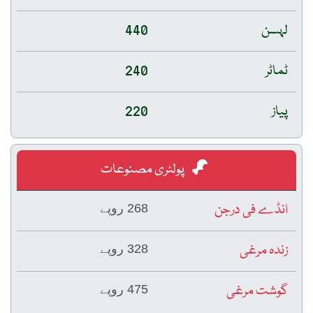
لہسن
440
ٹماٹر
240
پیاز
220
پولٹری مصنوعات
انڈے فی درجن
268 روپے
زندہ مرغی
328 روپے
گوشت مرغی
475 روپے