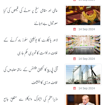
عالمی اور مقامی سطح پر سونے کی قیمتوں کی کیا
صورتحال ہے؟جانئے
14 Sep 2024
لاہور ہائیکورٹ کا یوٹیلیٹی سٹورز بند کرنے کے
خلاف درخواست کا تحریری حکم جاری
14 Sep 2024
آئی پی پیز کا کیپسٹی پیمنٹس کے ساتھ معاہدوں کی
خلاف ورزی کا انکشاف
14 Sep 2024
وزیراعظم کی الیکٹرک وہیکلز سے متعلق جامع