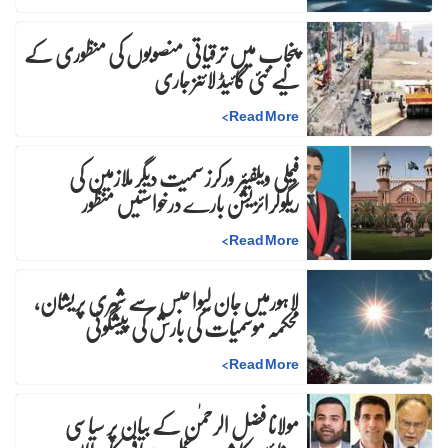
پنجاب میں ترقیاتی منصوبوں کی منظوری کے
لیے نئی گائیڈ لائنز جاری
>
Read More
فیملی ویلفیئر ورکرز سمیت دیگر ملازمین کی
ریگولرائزیشن بارے درخواستیں منظور
>
Read More
لاہورمیں جان لیوا حبس سے شہری پریشان،
محکمہ موسمیات کی بارش کی پیشگوئی
>
Read More
مولانا فضل الرحمٰن کے بیان پر سیاسی