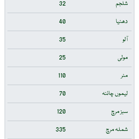
شلجم
32
دھنیا
40
آلو
35
مولی
25
مٹر
110
لیموں چائنہ
70
سبز مرچ
120
شملہ مرچ
335