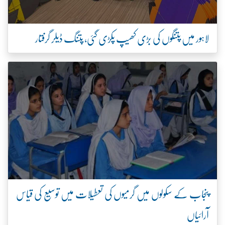
لاہور میں پتنگوں کی بڑی کھیپ پکڑی گئی، پتنگ ڈیلر گرفتار
پنجاب کے سکولوں میں گرمیوں کی تعطیلات میں توسیع کی قیاس
آرائیاں