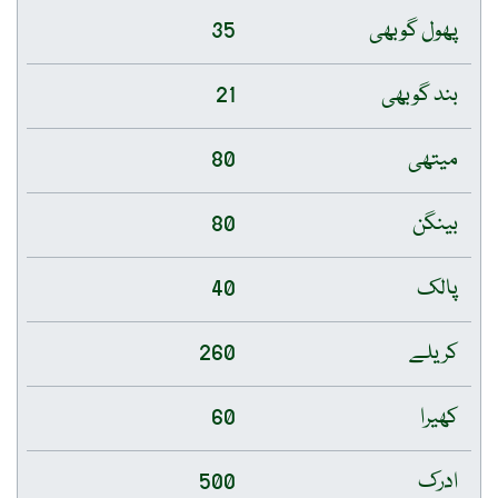
پھول گوبھی
35
بند گوبھی
21
میتھی
80
بینگن
80
پالک
40
کریلے
260
کھیرا
60
ادرک
500