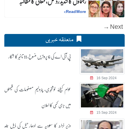
رہنماؤں کا شدید ردعمل، معافی کا مطالبہ
>
Read More
Next →
متعلقہ خبریں
پی آئی اے کی 6 پروازیں منسوخ، 11 تاخیر کا شکار
16 Sep 2024
عوام کیلئے خوشخبری، پٹرولیم مصنوعات کی قیمتوں
میں بڑی کمی کا اعلان
15 Sep 2024
وزیر خزانہ کا سعودیہ سے ادھار تیل کی ڈیل جلد