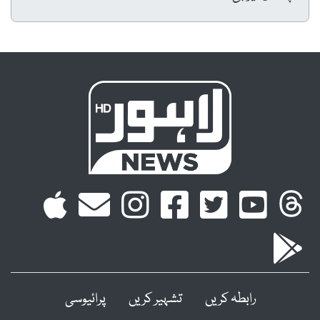
رابطہ کریں
تشہیر کریں
پرائیوسی