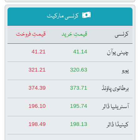
کرنسی مارکیٹ
کرنسی
قیمتِ خرید
قیمتِ فروخت
چینی یوآن
41.21
41.14
یورو
321.21
320.63
برطانوی پاؤنڈ
374.39
373.71
آسٹریلیا ڈالر
196.10
195.74
کینیڈا ڈالر
198.49
198.13