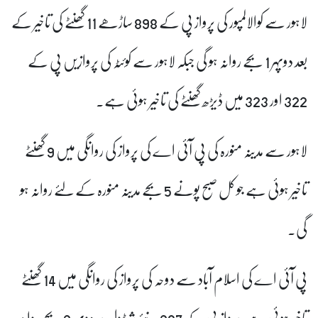
لاہور سے کوالالمپور کی پرواز پی کے 898 ساڑھے 11 گھنٹے کی تاخیر کے
بعد دوپہر 1 بجے روانہ ہو گی جبکہ لاہور سے کوئٹہ کی پروازیں پی کے
322 اور 323 میں ڈیڑھ گھنٹے کی تاخیر ہوئی ہے۔
لاہور سے مدینہ منورہ کی پی آئی اے کی پرواز کی روانگی میں 9 گھنٹے
تاخیر ہوئی ہے جو کل صبح پونے 5 بجے مدینہ منورہ کے لئے روانہ ہو
گی۔
پی آئی اے کی اسلام آباد سے دوحہ کی پرواز کی روانگی میں 14 گھنٹے
تاخیر ہوئی ہے، پرواز پی کے 287 نئے شیڈول پر دوپہر 2 بجے روانہ