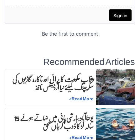
Recommended Articles
پنجاب حکومت کا پرانی اور ناکارہ گاڑیوں کی
سکریپنگ کیلئے نیا آرڈیننس نافذ
>
Read More
یوحناآباد:بارشی پانی میں نہاتے ہوئے 15
سالہ لڑکا ڈوب کرجاں بحق
>
Read More