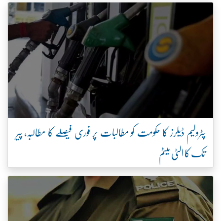
پٹرولیم ڈیلرز کا حکومت کو مطالبات پر فوری فیصلے کا مطالبہ، پیر
تک کا الٹی میٹم