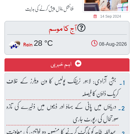
فنانشل ماڈل پیش کرنے کی ہدایت
14 Sep 2024
آج کا موسم
28 °C
Rain
08-Aug-2026
اہم خبریں
جشنِ آزادی: لاہور ٹریفک پولیس کا ون ویلرز کے خلاف
کریک ڈاؤن کا فیصلہ
دریاؤں میں پانی کے بہاؤ اور ڈیموں میں ذخیرے کی تازہ
صورتحال کی رپورٹ جاری
عبداللہ طاہر کو ٹارگٹ کرنے کا منصوبہ دو خواتین کی معاونت