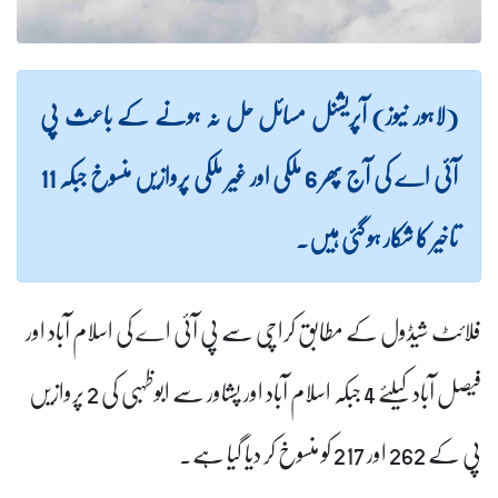
(لاہور نیوز) آپریشنل مسائل حل نہ ہونے کے باعث پی
آئی اے کی آج پھر 6 ملکی اور غیر ملکی پروازیں منسوخ جبکہ 11
تاخیر کا شکار ہو گئی ہیں۔
فلائٹ شیڈول کے مطابق کراچی سے پی آئی اے کی اسلام آباد اور
فیصل آباد کیلئے 4 جبکہ اسلام آباد اور پشاور سے ابوظہبی کی 2 پروازیں
پی کے 262 اور 217 کو منسوخ کر دیا گیا ہے۔