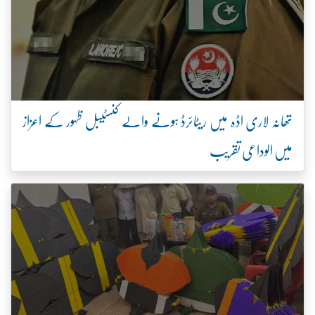
تھانہ لاری اڈہ میں ریٹائرڈ ہونے والے کنسٹیبل ظہور کے اعزاز
میں الوداعی تقریب