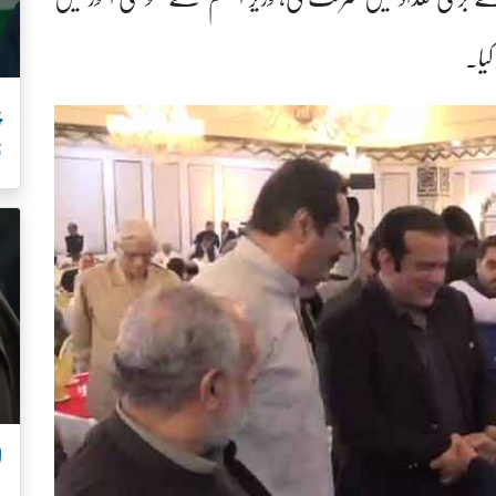
کیا۔
ف
ل