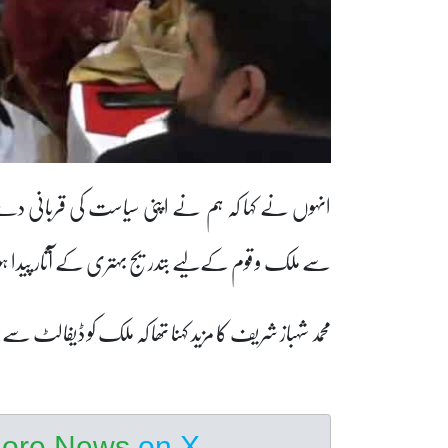
انہوں نے کہا کہ ہم نے اپنی سیاست کی قربانی دے کر
سے ملک و قوم کےلیے بتدریج بہتری کے آثار پیدا 
محمد شہباز شریف کا مزید کہنا تھا کہ ملک کو ڈیفالٹ سے
hore News
on X