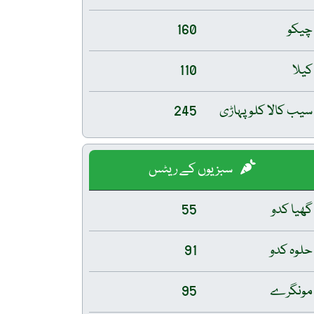
چیکو
160
کیلا
110
سیب کالا کلو پہاڑی
245
سبزیوں کے ریٹس
گھیا کدو
55
حلوہ کدو
91
مونگرے
95