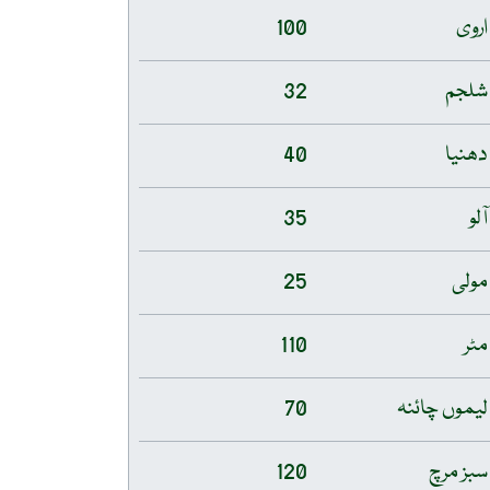
اروی
100
شلجم
32
دھنیا
40
آلو
35
مولی
25
مٹر
110
لیموں چائنہ
70
سبز مرچ
120