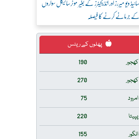
ائیڈ ویو میررز اور انڈیکیٹرز کے بغیر موٹرسائیکل سواروں
ے جرمانے کرنے کا فیصلہ
پھلوں کے ریٹس
کھجور
190
کھجور
270
امرود
75
پپیتا
220
انگور
155