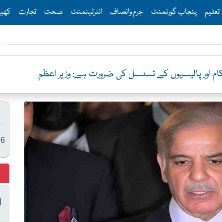
Th
تعلیم
پنجاب گورنمنٹ
جرم وانصاف
انٹرٹینمنٹ
صحت
تجارت
کھی
م اور پالیسیوں کے تسلسل کی ضرورت ہے: وزیر اعظم
26