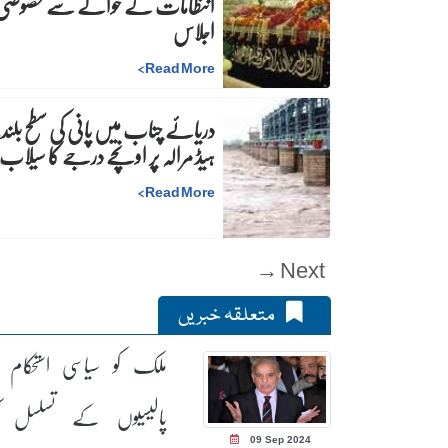
انتظامات کے حوالے سے خصوصی
اجلاس
>
Read More
دریائے چناب میں پانی کی سطح بلند،
ہیڈ مرالہ پر اونچے درجے کا سیلاب
>
Read More
Next →
متعلقہ خبریں
ملک کو سیاسی استحکام ا
پالیسیوں کے تسلسل 
09 Sep 2024