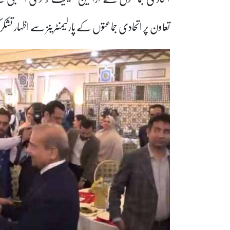
تعاون پر اتحادی جماعتوں کے پارلیمنٹرینز سے اظہار تشکر 