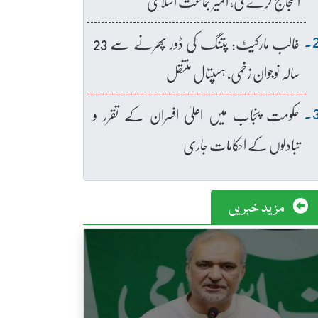
احتجاج کرے گی، امیر جماعت اسلامی
غالب مارکیٹ: پتنگ کی ڈور پھرنے سے 23
سالہ نوجوان زخمی، ہسپتال منتقل
حکومت پنجاب میں اعلیٰ افسران کے تقرر و
تبادلوں کے احکامات جاری
مزید خبریں