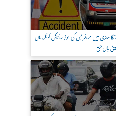
انگا منڈی میں مسافر بس کی موٹر سائیکل کو ٹکر، ماں
یٹی جاں بحق