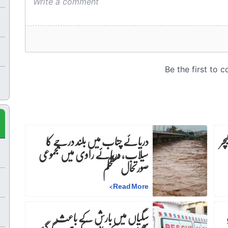
چر
دریائے چناب میں بلند درجے کا
سیلاب، دریائے راوی میں مجموعی
صورتحال مستحکم
>
Read More
سگیاں میں بارش کے باعث