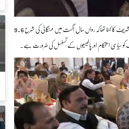
ر
تقریب سے خطاب کرتے ہوئے وزیر اعظم محمد شہبازشریف کا کہنا تھا کہ رواں سال اگست میں مہنگائی کی شرح 9.6
ک کو سیاسی استحکام اور پالیسیوں کے تسلسل کی ضرورت ہے۔
ڈ
ت