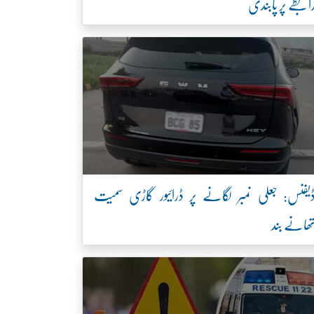
ابطے پر پابندی
یفنس: جعلی نمبر لگانے پر ڈرائیور گاڑی سمیت
ھانے بند