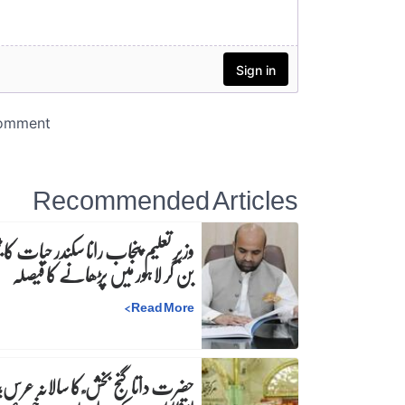
Recommended Articles
وزیرِ تعلیم پنجاب رانا سکندر حیات کا ٹی
بن کر لاہور میں پڑھانے کا فیصلہ
>
Read More
حضرت داتا گنج بخش ؒ کا سالانہ عرس;