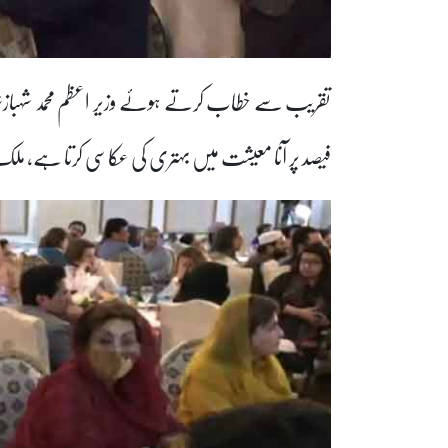
فیصد پر آنا معیشت میں بہتری کی عکاسی کرتا ہے، مل