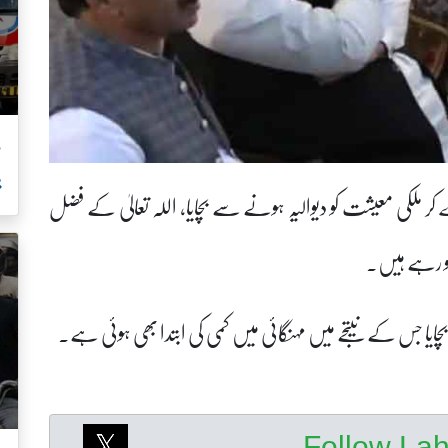
م
ب
 ملکی معیشت کو دیوالیہ ہونے سے بچایا، اللہ تعالیٰ کے فضل
ہو رہے ہیں۔
 بچایا جس کے نیتجے میں مہنگائی میں کمی کی ابتدا بھی ہوئی ہے۔
Follow La