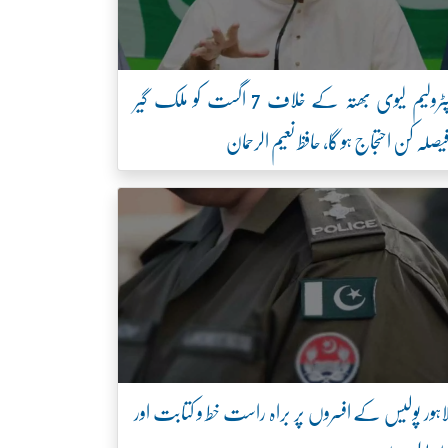
پٹرولیم لیوی بھتہ کے خلاف 7 اگست کو ملک گیر
یصلہ کن احتجاج ہو گا، حافظ نعیم الرحمان
اہور پولیس کے افسروں پر براہ راست خط و کتابت اور