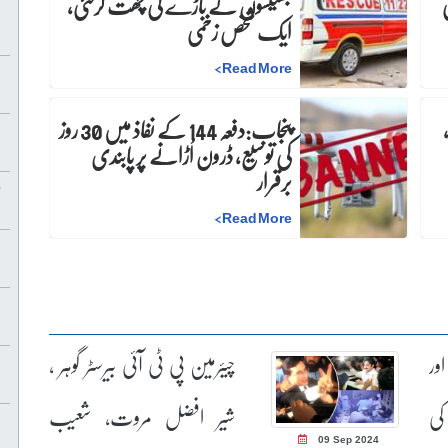
بھینسوں کے باڑے کی چھت گرگئی،
ایک شخص زخمی
>
Read More
پنجاب:دفعہ 144 کے نفاذ میں 30 روز
کی توسیع، ڈرون اُڑانے پر پابندی
برقرار
>
Read More
ور
چیئرمین پی ٹی آئی بیرسٹر گوہر ،
کی
شیر افضل مروت، شعیب
09 Sep 2024