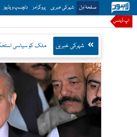
is is the main menu for Lahore News
صفحۂ اول
شہرکی خبریں
پروگرامز
دلچسپ ویڈیوز
اپ ڈیٹس
شہرکی خبریں
ملک کو سیاسی استحکا