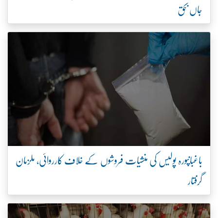
جاں بحق
باغبانپورہ پولیس کی منشیات فروشوں کے خلاف کارروائی، ملزمان
گرفتار