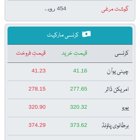
گوشت مرغی
454 روپے
کرنسی مارکیٹ
کرنسی
قیمتِ خرید
قیمتِ فروخت
چینی یوآن
41.23
41.16
امریکن ڈالر
278.15
277.65
یورو
320.90
320.32
برطانوی پاؤنڈ
374.29
373.62