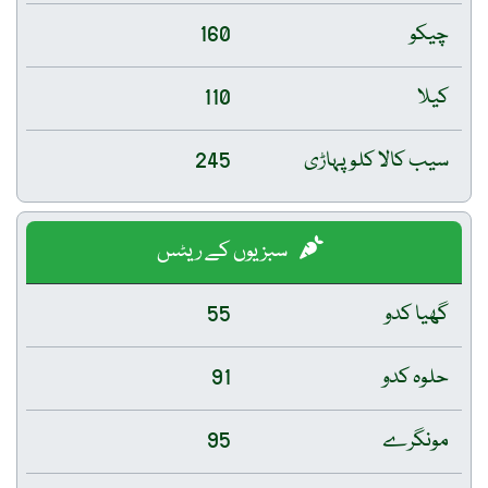
چیکو
160
کیلا
110
سیب کالا کلو پہاڑی
245
سبزیوں کے ریٹس
گھیا کدو
55
حلوہ کدو
91
مونگرے
95