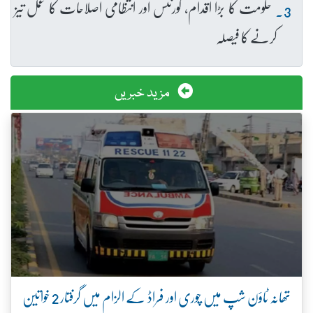
حکومت کا بڑا اقدام، گورننس اور انتظامی اصلاحات کا عمل تیز
کرنے کا فیصلہ
مزید خبریں
تھانہ ٹاؤن شپ میں چوری اور فراڈ کے الزام میں گرفتار 2 خواتین