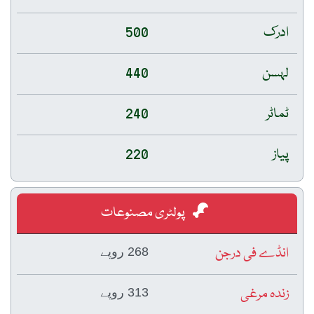
ادرک
500
لہسن
440
ٹماٹر
240
پیاز
220
پولٹری مصنوعات
انڈے فی درجن
268 روپے
زندہ مرغی
313 روپے