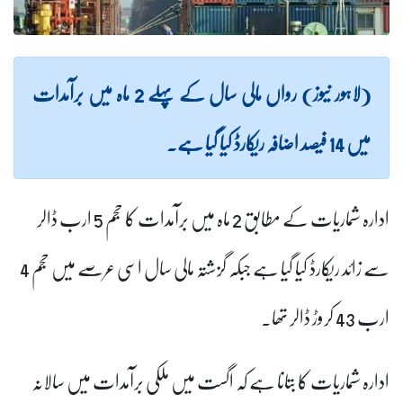
(لاہور نیوز) رواں مالی سال کے پہلے 2 ماہ میں برآمدات
میں 14 فیصد اضافہ ریکارڈ کیا گیا ہے۔
ادارہ شماریات کے مطابق 2 ماہ میں برآمدات کا حجم 5 ارب ڈالر
سے زائد ریکارڈ کیا گیا ہے جبکہ گزشتہ مالی سال اسی عرصے میں حجم 4
ارب 43 کروڑ ڈالر تھا۔
ادارہ شماریات کا بتانا ہے کہ اگست میں ملکی برآمدات میں سالانہ