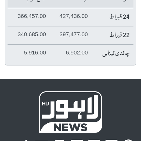
24 قیراط
366,457.00
427,436.00
22 قیراط
340,685.00
397,477.00
چاندی تیزابی
5,916.00
6,902.00