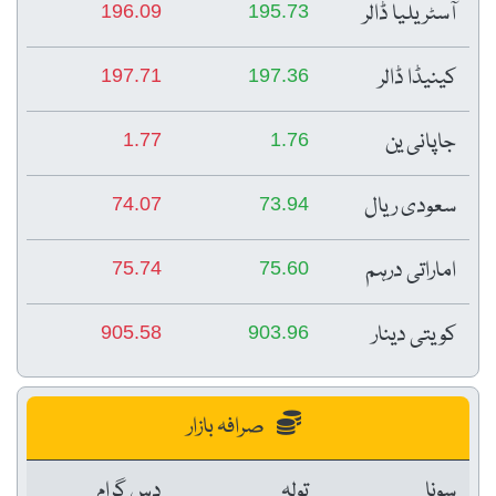
آسٹریلیا ڈالر
196.09
195.73
کینیڈا ڈالر
197.71
197.36
جاپانی ین
1.77
1.76
سعودی ریال
74.07
73.94
اماراتی درہم
75.74
75.60
کویتی دینار
905.58
903.96
صرافہ بازار
سونا
تولہ
دس گرام