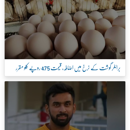
برائلر گوشت کے نرخ میں اضافہ، قیمت 475 روپے کلو مقرر