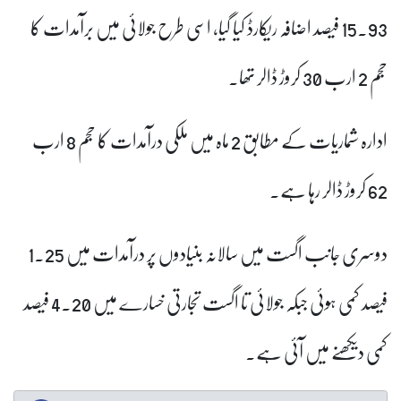
15.93 فیصد اضافہ ریکارڈ کیا گیا، اسی طرح جولائی میں برآمدات کا
حجم 2 ارب 30 کروڑ ڈالر تھا۔
ادارہ شماریات کے مطابق 2 ماہ میں ملکی درآمدات کا حجم 8 ارب
62 کروڑ ڈالر رہا ہے۔
دوسری جانب اگست میں سالانہ بنیادوں پر درآمدات میں 1.25
فیصد کمی ہوئی جبکہ جولائی تا اگست تجارتی خسارے میں 4.20 فیصد
کمی دیکھنے میں آئی ہے۔