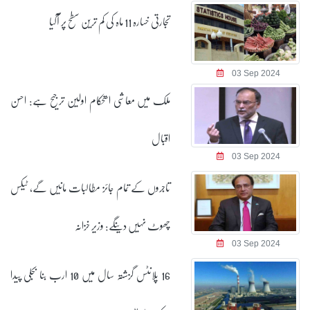
تجارتی خسارہ 11 ماہ کی کم ترین سطح پر آگیا
03 Sep 2024
ملک میں معاشی استحکام اولین ترجیح ہے: احسن
اقبال
03 Sep 2024
تاجروں کے تمام جائز مطالبات مانیں گے، ٹیکس
چھوٹ نہیں دینگے: وزیر خزانہ
03 Sep 2024
16 پلانٹس گزشتہ سال میں 10 ارب بنا بجلی پیدا