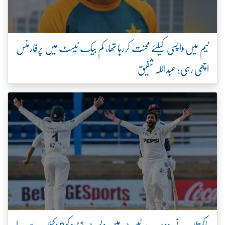
ٹیم میں واپسی کیلئے محنت کررہا تھا، کم بیک ٹیسٹ میں پرفارمنس
اچھی رہی: عبداللہ شفیق
پاکستان نے دوسرے ٹیسٹ میں ویسٹ انڈیز کو 8 وکٹوں سے ہرا