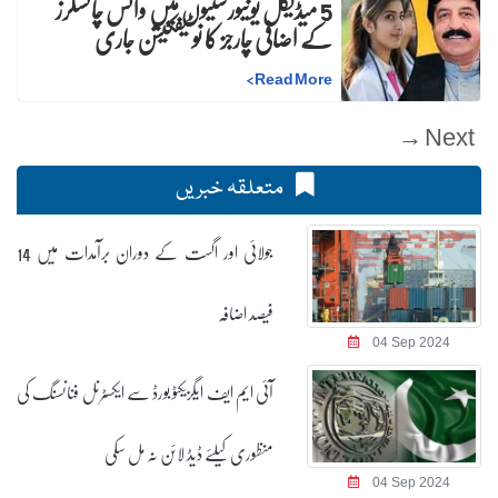
5 میڈیکل یونیورسٹیوں میں وائس چانسلرز
کے اضافی چارجز کا نوٹیفکیشن جاری
>
Read More
Next →
متعلقہ خبریں
جولائی اور اگست کے دوران برآمدات میں 14
فیصد اضافہ
04 Sep 2024
آئی ایم ایف ایگزیکٹو بورڈ سے ایکسٹرنل فنانسنگ کی
منظوری کیلئے ڈیڈ لائن نہ مل سکی
04 Sep 2024