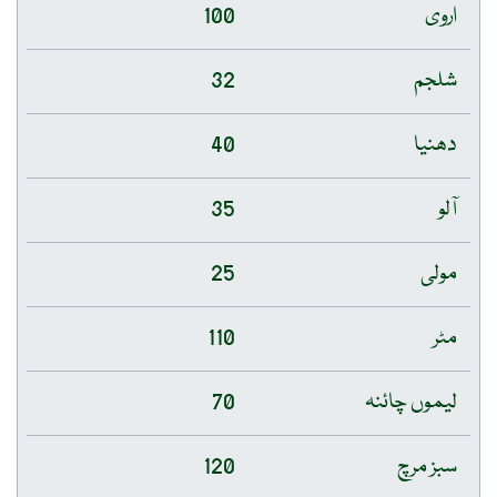
اروی
100
شلجم
32
دھنیا
40
آلو
35
مولی
25
مٹر
110
لیموں چائنہ
70
سبز مرچ
120