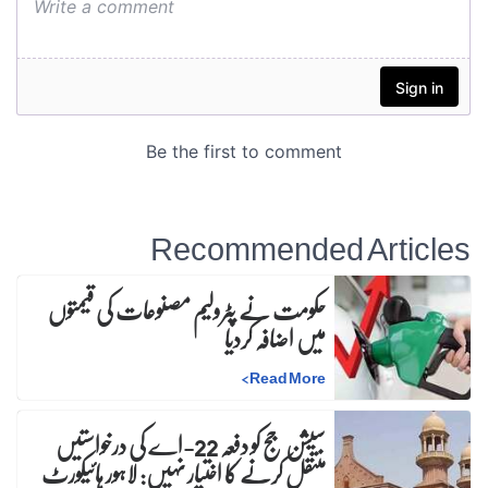
Recommended Articles
حکومت نے پٹرولیم مصنوعات کی قیمتوں
میں اضافہ کردیا
>
Read More
سیشن جج کو دفعہ 22-اے کی درخواستیں
منتقل کرنے کا اختیار نہیں: لاہور ہائیکورٹ