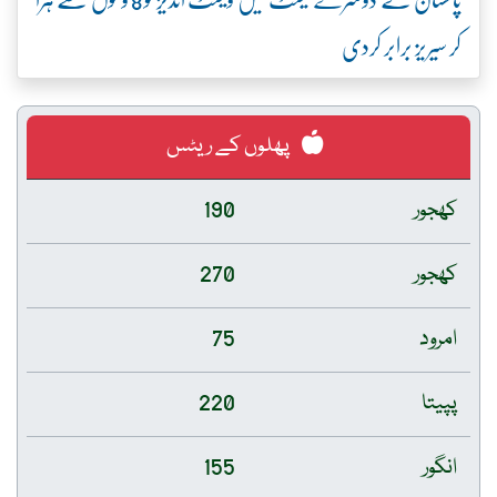
کر سیریز برابر کردی
پھلوں کے ریٹس
کھجور
190
کھجور
270
امرود
75
پپیتا
220
انگور
155