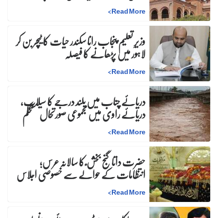
>
Read More
وزیرِ تعلیم پنجاب رانا سکندر حیات کا ٹیچر بن کر
لاہور میں پڑھانے کا فیصلہ
>
Read More
دریائے چناب میں بلند درجے کا سیلاب،
دریائے راوی میں مجموعی صورتحال مستحکم
>
Read More
حضرت داتا گنج بخش ؒ کا سالانہ عرس;
انتظامات کے حوالے سے خصوصی اجلاس
>
Read More