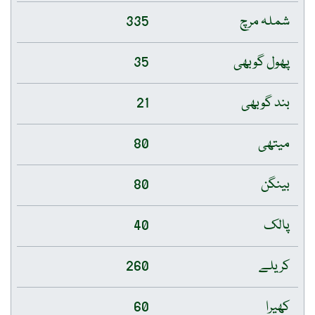
شملہ مرچ
335
پھول گوبھی
35
بند گوبھی
21
میتھی
80
بینگن
80
پالک
40
کریلے
260
کھیرا
60