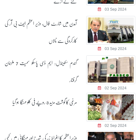
کئے لے اڑے
03 Sep 2024
آمدن میں شارٹ فال، وزیر اعظم ایف بی آر کی
کارکردگی سے نالاں
03 Sep 2024
گندم سکینڈل: ایم ڈی پاسکو سمیت 7 ملزمان
گرفتار
02 Sep 2024
مرغی کا گوشت مزید 3 روپے فی کلو مہنگا ہو گیا
02 Sep 2024
وزیر اعظم کا افراط زر کی شرح اور مہنگائی میں کمی