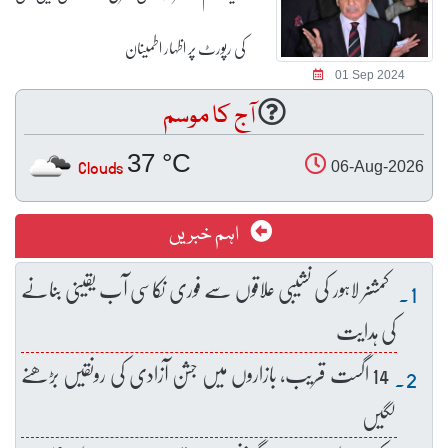
کی رپورٹ پر اظہار اطمینان
01 Sep 2024
آج کا موسم
37 °C
Clouds
06-Aug-2026
اہم خبریں
کمشنر لاہور کی نشیبی علاقوں سے فوری نکاسی آب یقینی بنانے
کی ہدایت
14 اگست قریب، بازاروں میں جشن آزادی کی رونقیں بڑھنے
لگیں