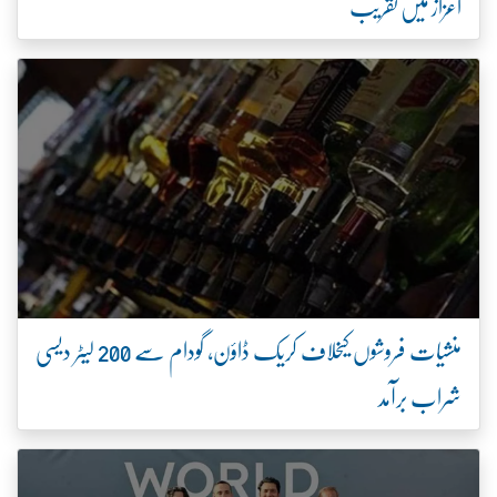
اعزاز میں تقریب
منشیات فروشوں کیخلاف کریک ڈاؤن، گودام سے 200 لیٹر دیسی
شراب برآمد