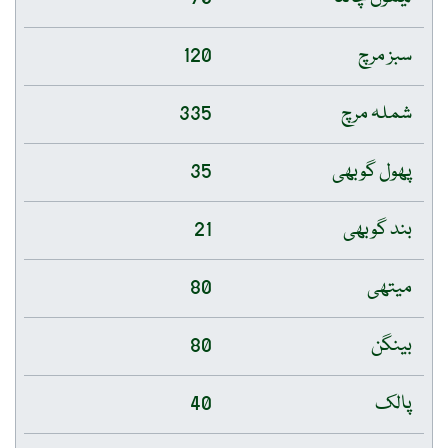
سبز مرچ
120
شملہ مرچ
335
پھول گوبھی
35
بند گوبھی
21
میتھی
80
بینگن
80
پالک
40