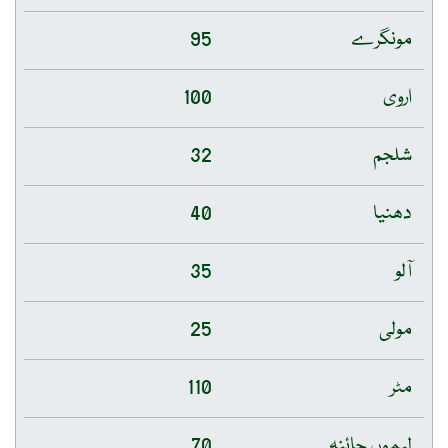
مونگرے
95
اروی
100
شلجم
32
دھنیا
40
آلو
35
مولی
25
مٹر
110
لیموں چائنہ
70