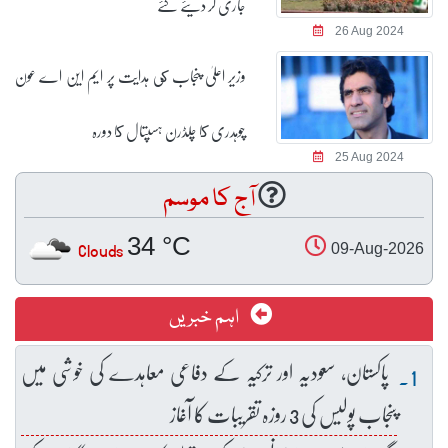
جاری کر دیئے گئے
26 Aug 2024
وزیر اعلیٰ پنجاب كی ہدایت پر ایم این اے عون
چوہدری كا چلڈرن ہسپتال كا دورہ
25 Aug 2024
آج کا موسم
34 °C
Clouds
09-Aug-2026
اہم خبریں
پاکستان، سعودیہ اور ترکیہ کے دفاعی معاہدے کی خوشی میں
پنجاب پولیس کی 3 روزہ تقریبات کا آغاز