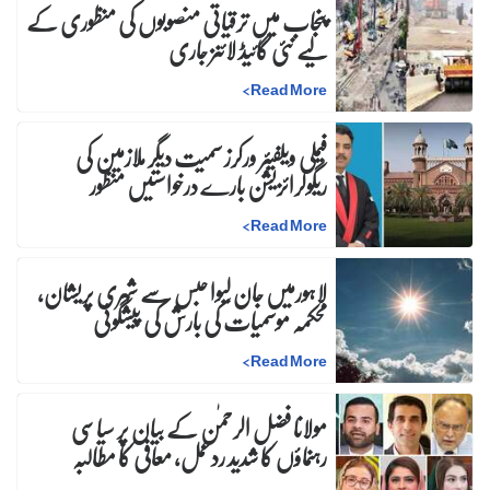
پنجاب میں ترقیاتی منصوبوں کی منظوری کے
لیے نئی گائیڈ لائنز جاری
>
Read More
فیملی ویلفیئر ورکرز سمیت دیگر ملازمین کی
ریگولرائزیشن بارے درخواستیں منظور
>
Read More
لاہورمیں جان لیوا حبس سے شہری پریشان،
محکمہ موسمیات کی بارش کی پیشگوئی
>
Read More
مولانا فضل الرحمٰن کے بیان پر سیاسی
رہنماؤں کا شدید ردعمل، معافی کا مطالبہ