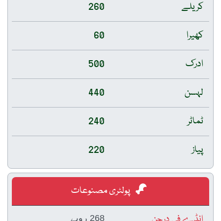
کریلے
260
کھیرا
60
ادرک
500
لہسن
440
ٹماٹر
240
پیاز
220
پولٹری مصنوعات
انڈے فی درجن
268 روپے