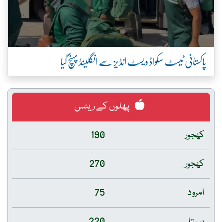
پاکستانی ٹیسٹ سکواڈ ویسٹ انڈیز سے انگلینڈ پہنچ گیا
پھلوں کے ریٹس
کھجور
190
کھجور
270
امرود
75
پپیتا
220