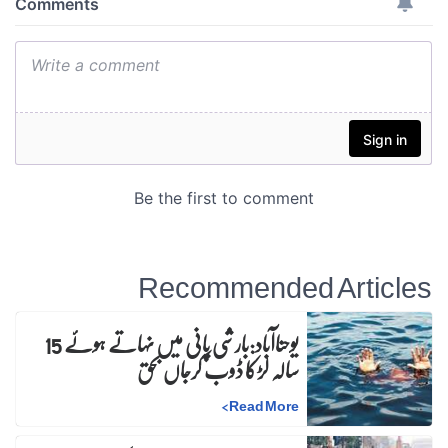
Recommended Articles
یوحناآباد:بارشی پانی میں نہاتے ہوئے 15
سالہ لڑکا ڈوب کرجاں بحق
>
Read More