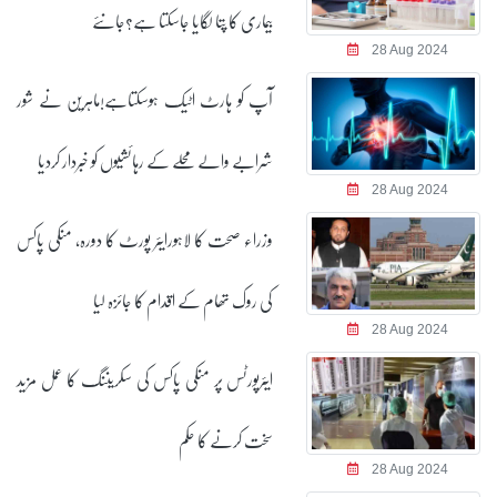
بیماری کا پتا لگایا جاسکتا ہے؟جانئے
28 Aug 2024
آپ کو ہارٹ اٹیک ہوسکتاہے!ماہرین نے شور
شرابے والے محلے کے رہائشیوں کو خبردار کردیا
28 Aug 2024
وزراء صحت کا لاہورایئر پورٹ کا دورہ، منکی پاکس
کی روک تھام کے اقدام کا جائزہ لیا
28 Aug 2024
ایئرپورٹس پر منکی پاکس کی سکریننگ کا عمل مزید
سخت کرنے کا حکم
28 Aug 2024