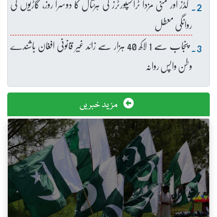
گڈز اور منی مزدا ٹرانسپورٹرز کی ہڑتال کا دوسرا روز، گاڑیوں کی
روانگی معطل
پنجاب سے 1 لاکھ 40 ہزار سے زائد غیر قانونی افغان باشندے
وطن واپس روانہ
مزید خبریں