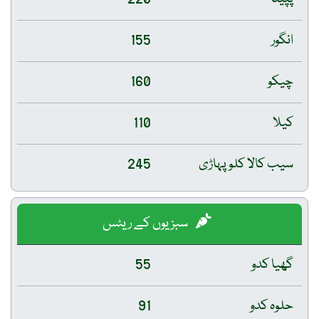
انگور
155
چیکو
160
کیلا
110
سیب کالا کلو پہاڑی
245
سبزیوں کے ریٹس
گھیا کدو
55
حلوہ کدو
91