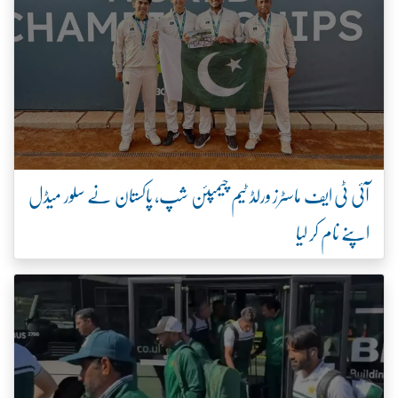
آئی ٹی ایف ماسٹرز ورلڈ ٹیم چیمپئن شپ، پاکستان نے سلور میڈل
اپنے نام کر لیا