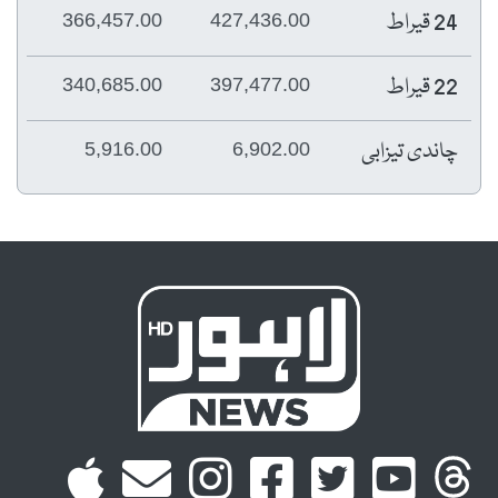
24 قیراط
366,457.00
427,436.00
22 قیراط
340,685.00
397,477.00
چاندی تیزابی
5,916.00
6,902.00