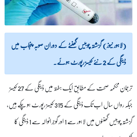
(لاہور نیوز) گزشتہ چوبیس گھنٹے کے دوران صوبہ پنجاب میں
ڈینگی کے 2 نئے کیسز رپورٹ ہوئے۔
ترجمان محکمہ صحت کے مطابق ایک ہفتہ میں ڈینگی کے 27 کیسز
جبکہ رواں سال اب تک ڈینگی کے 315 کیسز رپورٹ ہو چکے ہیں،
گزشتہ چوبیس گھنٹوں میں لاہور سے 1 اور گوجرانوالہ سے 1 ڈینگی کا