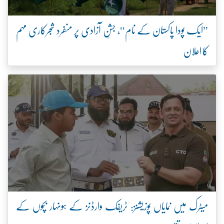
’’ایک پودا پاکستان کے نام‘‘، جشنِ آزادی پر منفرد شجرکاری مہم
کا اعلان
میٹرک میں نمایاں پوزیشنز: ٹریفک وارڈنز کے ہونہار بچوں کے