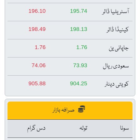
آسٹریلیا ڈالر
196.10
195.74
کینیڈا ڈالر
198.49
198.13
جاپانی ین
1.76
1.76
سعودی ریال
74.06
73.93
کویتی دینار
905.88
904.25
صرافہ بازار
سونا
تولہ
دس گرام