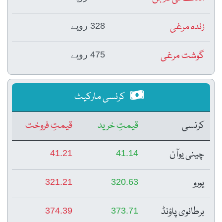
زندہ مرغی
328 روپے
گوشت مرغی
475 روپے
کرنسی مارکیٹ
کرنسی
قیمتِ خرید
قیمتِ فروخت
چینی یوآن
41.21
41.14
یورو
321.21
320.63
برطانوی پاؤنڈ
374.39
373.71