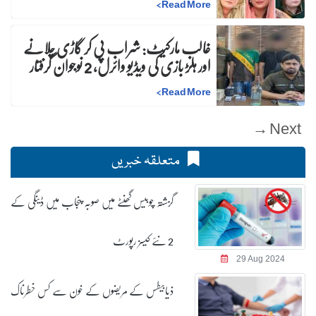
>
Read More
غالب مارکیٹ: شراب پی کر گاڑی چلانے
اور ہلڑ بازی کی ویڈیو وائرل، 2 نوجوان گرفتار
>
Read More
Next →
متعلقہ خبریں
گزشتہ چوبیس گھنٹے میں صوبہ پنجاب میں ڈینگی کے
2 نئے کیسز رپورٹ
29 Aug 2024
ذیابیطس کے مریضوں کے خون سے کس خطرناک