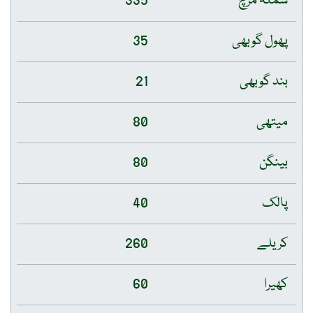
شملہ مرچ
335
پھول گوبھی
35
بند گوبھی
21
میتھی
80
بینگن
80
پالک
40
کریلے
260
کھیرا
60