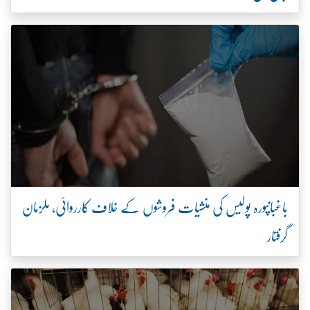
باغبانپورہ پولیس کی منشیات فروشوں کے خلاف کارروائی، ملزمان
گرفتار