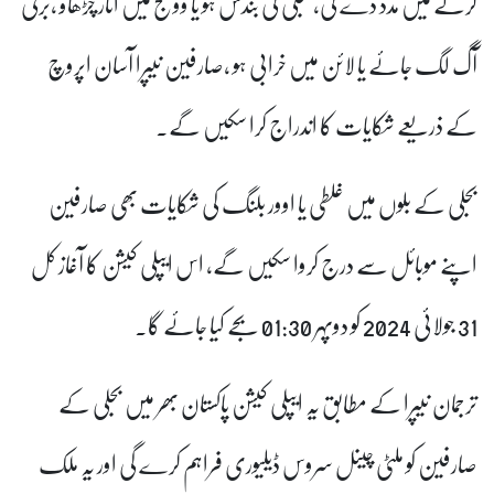
کرنے میں مدد دے گی، بجلی کی بندش ہو یا وولٹج میں اتار چڑھاؤ ،برقی
آگ لگ جائے یا لائن میں خرابی ہو ،صارفین نیپرا آسان اپروچ
کے ذریعے شکایات کا اندراج کرا سکیں گے۔
بجلی کے بلوں میں غلطی یا اوور بلنگ کی شکایات بھی صارفین
اپنے موبائل سے درج کروا سکیں گے، اس ایپلی کیشن کا آغاز کل
31 جولائی 2024 کو دوپہر 01:30 بجے کیا جائے گا۔
ترجمان نیپرا کے مطابق یہ ایپلی کیشن پاکستان بھر میں بجلی کے
صارفین کو ملٹی چینل سروس ڈیلیوری فراہم کرے گی اور یہ ملک