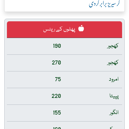
کر سیریز برابر کردی
پھلوں کے ریٹس
کھجور
190
کھجور
270
امرود
75
پپیتا
220
انگور
155