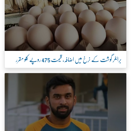
برائلر گوشت کے نرخ میں اضافہ، قیمت 475 روپے کلو مقرر