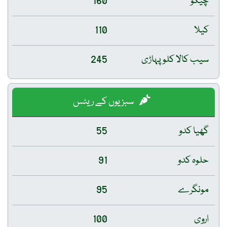
چیکو
160
کیلا
110
سیب کالا کلو پہاڑی
245
سبزیوں کے ریٹس
گھیا کدو
55
حلوہ کدو
91
مونگرے
95
اروی
100