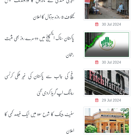
کیخلاف 3 روزہ ہڑتال کا اعلان
30 Jul 2024
پاکستان سٹاک ایکسچینج میں دوسرے روز بھی مثبت
رجحان
30 Jul 2024
فچ کی جانب سے پاکستان کی غیر ملکی کرنسی
ریٹنگ اپ گریڈ کردی گئی
29 Jul 2024
سٹیٹ بینک کا شرح سود میں ایک فیصد کمی کا
اعلان