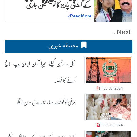
کے اضافی چارجز کا نوٹیفکیشن جاری
>
Read More
Next →
متعلقہ خبریں
بجلی صارفین کیلئے' نیپرا آسان اپروچ ایپ 'لانچ
کرنے کا فیصلہ
30 Jul 2024
مرغی کا گوشت سستا ، انڈے فی درجن مہنگے
30 Jul 2024
اکبری منڈی کے تاجروں کا ودہولڈنگ ٹیکس