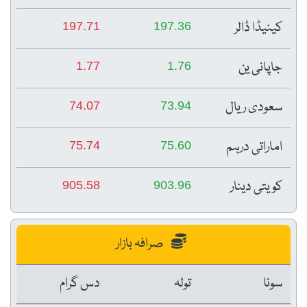
کینیڈا ڈالر
197.71
197.36
جاپانی ین
1.77
1.76
سعودی ریال
74.07
73.94
اماراتی درہم
75.74
75.60
کویتی دینار
905.58
903.96
صرافہ بازار
سونا
تولہ
دس گرام