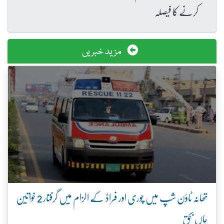
کرنے کا فیصلہ
مزید خبریں
تھانہ ٹاؤن شپ میں چوری اور فراڈ کے الزام میں گرفتار 2 خواتین
جاں بحق