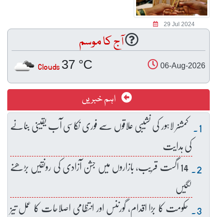
29 Jul 2024
آج کا موسم
37 °C
Clouds
06-Aug-2026
اہم خبریں
کمشنر لاہور کی نشیبی علاقوں سے فوری نکاسی آب یقینی بنانے
کی ہدایت
14 اگست قریب، بازاروں میں جشن آزادی کی رونقیں بڑھنے
لگیں
حکومت کا بڑا اقدام، گورننس اور انتظامی اصلاحات کا عمل تیز