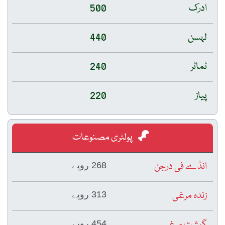
ادرک
500
لہسن
440
ٹماٹر
240
پیاز
220
پولٹری مصنوعات
انڈے فی درجن
268 روپے
زندہ مرغی
313 روپے
گوشت مرغی
454 روپے