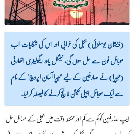
(ذیشان یوسفزئی) بجلی کی خرابی اور اس کی شکایات اب
موبائل فون سے حل ہوں گی، نیشنل پاور ریگولیٹری اتھارٹی
(نیپرا) نے صارفین کے لیے 'نیپرا آسان اپروچ' کے نام
سے ایک موبائل ایپلی کیشن لانچ کرنے کا فیصلہ کر لیا۔
ایپ صارفین کو کم سے کم اور ممکنہ وقت میں بجلی کے مسائل حل