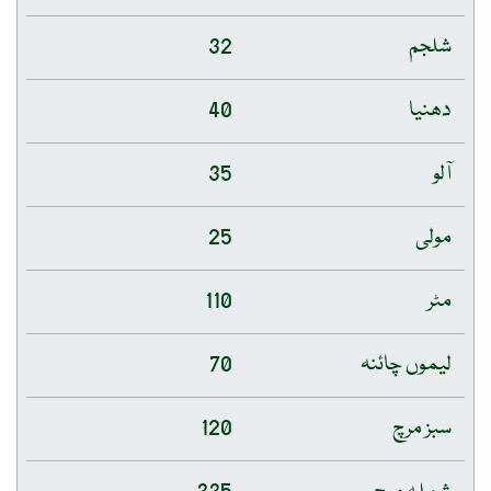
شلجم
32
دھنیا
40
آلو
35
مولی
25
مٹر
110
لیموں چائنہ
70
سبز مرچ
120