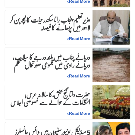
>
Read More
وزیرِ تعلیم پنجاب رانا سکندر حیات کا ٹیچر بن کر
لاہور میں پڑھانے کا فیصلہ
>
Read More
دریائے چناب میں بلند درجے کا سیلاب،
دریائے راوی میں مجموعی صورتحال مستحکم
>
Read More
حضرت داتا گنج بخش ؒ کا سالانہ عرس;
انتظامات کے حوالے سے خصوصی اجلاس
>
Read More
5 میڈیکل یونیورسٹیوں میں وائس چانسلرز