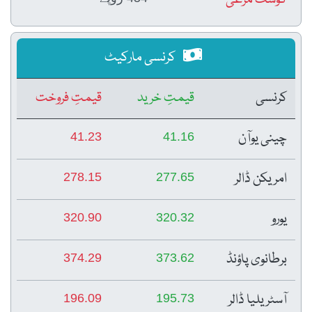
کرنسی مارکیٹ
کرنسی
قیمتِ خرید
قیمتِ فروخت
چینی یوآن
41.23
41.16
امریکن ڈالر
278.15
277.65
یورو
320.90
320.32
برطانوی پاؤنڈ
374.29
373.62
آسٹریلیا ڈالر
196.09
195.73