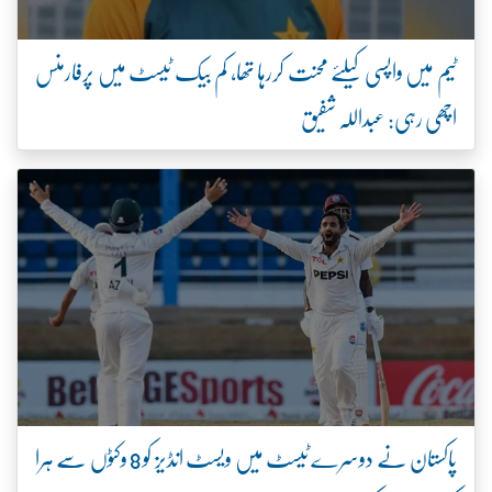
ٹیم میں واپسی کیلئے محنت کررہا تھا، کم بیک ٹیسٹ میں پرفارمنس
اچھی رہی: عبداللہ شفیق
پاکستان نے دوسرے ٹیسٹ میں ویسٹ انڈیز کو 8 وکٹوں سے ہرا