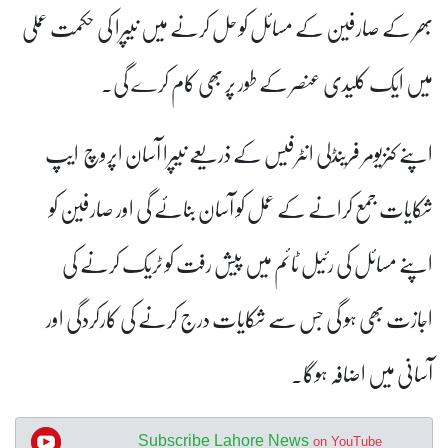
بھر کے صارفین کے مسائل کو حل کرنے میں نیپرا کی حکمت عملی
میں ایک کلیدی عنصر کے طور پر بھی کام کرے گی۔
اپنے کنزیومر فرینڈلی انٹرفیس کے ذریعے نیپرا آسان اپروچ ایپ
شکایات جمع کرانے کے عمل کو آسان بنائے گی اور صارفین کو
اپنے مسائل کی رئیل ٹائم میں پیش رفت کو ٹریک کرنے کی
اجازت بھی ہو گی جس سے شکایات درج کرنے کی کارکردگی اور
آسانی میں اضافہ ہوگا۔
Subscribe Lahore News
on YouTube