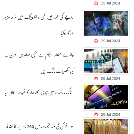
29 Jul 2024
روپے کی قدر میں کمی ، انٹربینک میں ڈالر مزید
مہنگا ہوگیا
29 Jul 2024
اپٹما نے متعلقہ حکام سے بجلی معاہدوں اور ٹیرف
کی تفصیلات مانگ لیں
29 Jul 2024
سٹاک مارکیٹ میں تیزی، کاروبار کا مثبت رجحان رہا
29 Jul 2024
سونے کی فی تولہ قیمت میں 200 روپے کا اضافہ