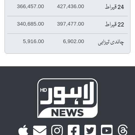
24 قیراط
366,457.00
427,436.00
22 قیراط
340,685.00
397,477.00
چاندی تیزابی
5,916.00
6,902.00