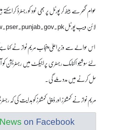
لائن ویب پورٹل
.pser.punjab.gov.pk
اس حوالے سے وزیراعلیٰ پنجاب مریم نواز نے کہا ہے 
لئے سوشیو اکنامک رجسٹری پراجیکٹ میں رجسٹریشن کو
حل کرنے میں مدد ملے گی۔
مریم نواز نے کمشنرز اور ڈپٹی کمشنرز کو ہدایت کی کہ ر
e News
on Facebook