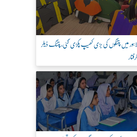
اہور میں پتنگوں کی بڑی کھیپ پکڑی گئی، پتنگ ڈیلر
رفتار