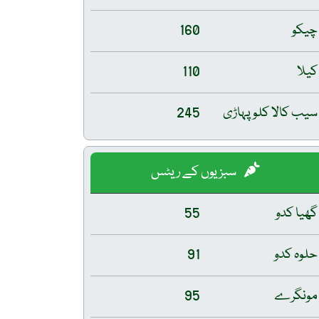
چیکو
160
کیلا
110
سیب کالا کلو پہاڑی
245
سبزیوں کے ریٹس
گھیا کدو
55
حلوہ کدو
91
مونگرے
95