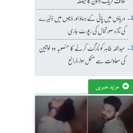
خلاف کریک ڈاؤن کا فیصلہ
دریاؤں میں پانی کے بہاؤ اور ڈیموں میں ذخیرے
کی تازہ صورتحال کی رپورٹ جاری
عبداللہ طاہر کو ٹارگٹ کرنے کا منصوبہ دو خواتین
کی معاونت سے مکمل ہوا، ذرائع
مزید خبریں