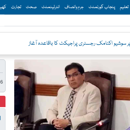
Th
تعلیم
پنجاب گورنمنٹ
جرم وانصاف
انٹرٹینمنٹ
صحت
تجارت
کھی
 پر سوشیو اکنامک رجسٹری پراجیکٹ کا باقاعدہ آغاز
26