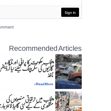
Recommended Articles
پنجاب حکومت کا پرانی اور ناکارہ
گاڑیوں کی سکریپنگ کیلئے نیا آرڈینن
نافذ
>
Read More
پنجاب میں ترقیاتی منصوبوں کی
منظوری کے لیے نئی گائیڈ لائنز جا