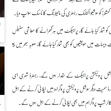
نرز کو سوشیو اکنامک رجسٹری کی مانیٹرنگ کا ٹاسک سونپ دیا۔
و شمار کیا جائے گا، پراجیکٹ میں ہرگھرانے کا معاشی سٹیٹس
ل
بھی درج کیا جائے گا، سوشیو اکنامک رجسٹری کے تحت دیہات میں مویشیوں کو بھی شمار کیا جائے گا، صوبہ بھر میں 5
شل پروٹیکشن پراجیکٹ کے حقدار ہوں گے، رجسٹرڈ شہری ای
ارڈ سمیت دیگر سوشل پروٹیکشن پروگرامز میں اپلائی کرنے کے اہل
پ
اور سکالرشپ پروگرام میں بھی اپلائی کرنے کے اہل ہوں گے۔