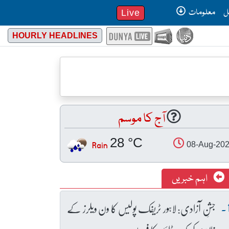
ل
معلومات
Live
HOURLY HEADLINES
آج کا موسم
28 °C
Rain
08-Aug-20
اہم خبریں
جشنِ آزادی: لاہور ٹریفک پولیس کا ون ویلرز کے