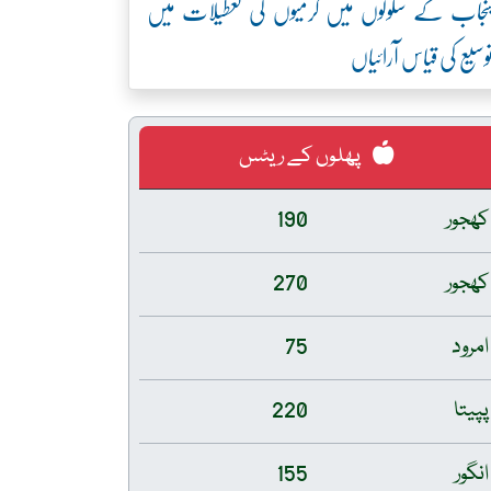
نجاب کے سکولوں میں گرمیوں کی تعطیلات میں
وسیع کی قیاس آرائیاں
پھلوں کے ریٹس
کھجور
190
کھجور
270
امرود
75
پپیتا
220
انگور
155