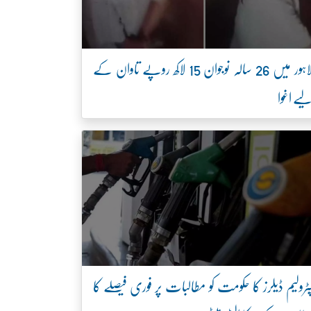
لاہور میں 26 سالہ نوجوان 15 لاکھ روپے تاوان کے
یے اغوا
ٹرولیم ڈیلرز کا حکومت کو مطالبات پر فوری فیصلے کا