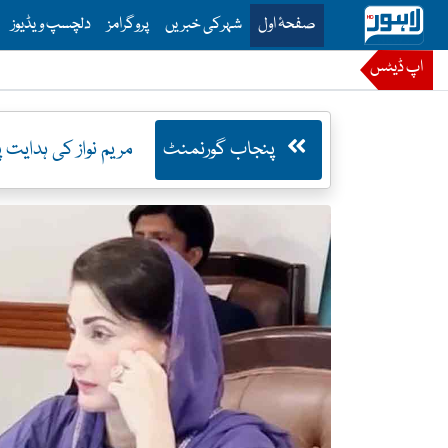
is is the main menu for Lahore News
صفحۂ اول
شہرکی خبریں
پروگرامز
دلچسپ ویڈیوز
اپ ڈیٹس
پنجاب گورنمنٹ
مریم نواز کی ہدایت