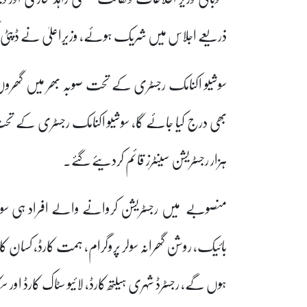
ذریعے اجلاس میں شریک ہوئے، وزیراعلیٰ نے ڈپٹی کمش
سوشیو اکنامک رجسٹری کے تحت صوبہ بھر میں گھروں ک
ہزار رجسٹریشن سینٹرز قائم کردیئے گئے۔
منصوبے میں رجسٹریشن کروانے والے افراد ہی سو
بائیک، روشن گھرانہ سولر پروگرام، ہمت کارڈ، کسان ک
ہوں گے، رجسٹرڈ شہری ہیلتھ کارڈ، لائیو سٹاک کارڈ 