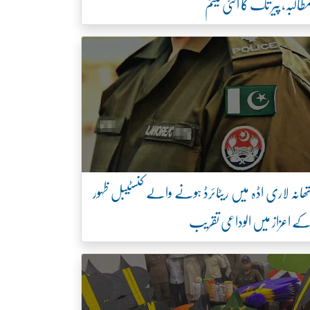
طالبہ، پیر تک کا الٹی میٹم
ھانہ لاری اڈہ میں ریٹائرڈ ہونے والے کنسٹیبل ظہور
ے اعزاز میں الوداعی تقریب