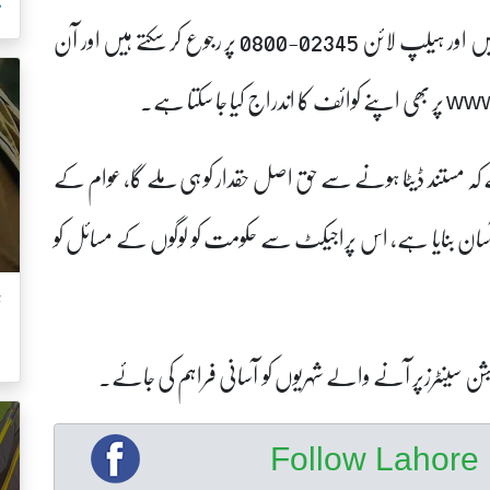
م
عوام گھر سے بیٹھ کر پورٹل پر بھی خود کو رجسٹرڈ کراسکتے ہیں اور ہیلپ لائن 02345-0800 پر رجوع کر سکتے ہیں اور آن
www
پر بھی اپنے کوائف کا اندراج کیا جا سکتا ہے۔
کہ مستند ڈیٹا ہونے سے حق اصل حقدار کو ہی ملے گا، عوام کے
 آسان بنایا ہے، اس پراجیکٹ سے حکومت کو لوگوں کے مسائل کو
ت
ک
جسٹریشن سینٹرزپر آنے والے شہریوں کو آسانی فراہم کی جائے۔
Follow Lahor