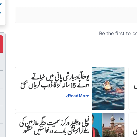
پ
ت
یوحناآباد:بارشی پانی میں نہاتے
س
ہوئے 15 سالہ لڑکا ڈوب کرجاں بحق
>
Read More
فیملی ویلفیئر ورکرز سمیت دیگر ملازمین کی
ری
ریگولرائزیشن بارے درخواستیں منظور