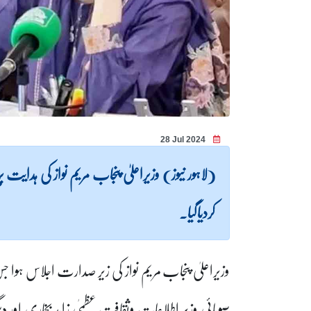
28 Jul 2024
(لاہور نیوز) وزیراعلیٰ پنجاب مریم نواز کی ہدایت پ
کردیاگیا۔
وزیراعلیٰ پنجاب مریم نواز کی زیر صدارت اجلاس ہوا جس
صوبائی وزیر اطلاعات وثقافت عظمیٰ زاہد بخاری اور دی