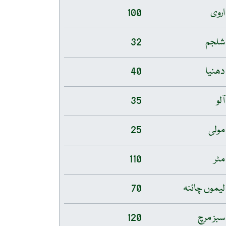
اروی
100
شلجم
32
دھنیا
40
آلو
35
مولی
25
مٹر
110
لیموں چائنہ
70
سبز مرچ
120