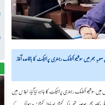
ر صوبہ بھر میں سوشیو اکنامک رجسٹری پراجیکٹ کا باقاعدہ آغاز
 میں سوشیو اکنامک رجسٹری پراجیکٹ کا جائزہ لیا گیا، اجلاس میں
گر حکام بھی موجود تھے جبکہ کمشنر اورڈپٹی کمشنرز ویڈیولنک کے