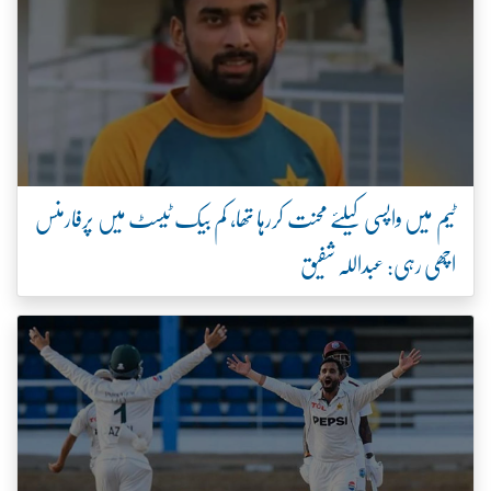
ٹیم میں واپسی کیلئے محنت کررہا تھا، کم بیک ٹیسٹ میں پرفارمنس
اچھی رہی: عبداللہ شفیق