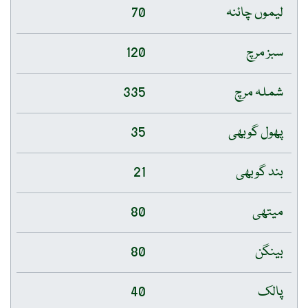
لیموں چائنہ
70
سبز مرچ
120
شملہ مرچ
335
پھول گوبھی
35
بند گوبھی
21
میتھی
80
بینگن
80
پالک
40