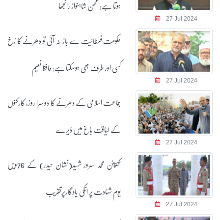
ہوتا ہے: محسن شاہنواز رانجھا
27 Jul 2024
حکومت فسطائیت سے باز نہ آئی تو دھرنے کا رُخ
کسی اور طرف بھی ہوسکتا ہے:حافظ نعیم
27 Jul 2024
جماعت اسلامی کے دھرنے کا دوسرا روز، کارکنوں
کے لیاقت باغ میں ڈیرے
27 Jul 2024
کیپٹن محمد سرور شہید(نشان حیدر) کے 76ویں
یوم شہادت پر انکی یادگارپرتقریب
27 Jul 2024