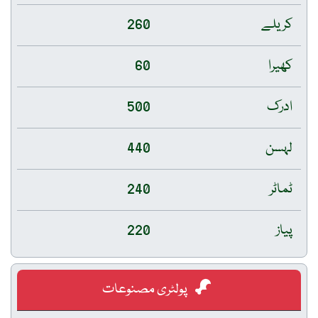
کریلے
260
کھیرا
60
ادرک
500
لہسن
440
ٹماٹر
240
پیاز
220
پولٹری مصنوعات