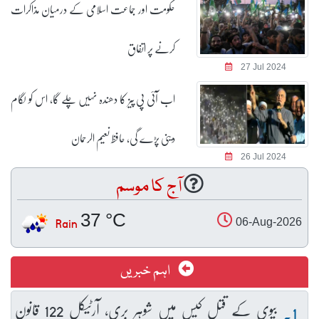
حکومت اور جماعت اسلامی کے درمیان مذاکرات
کرنے پر اتفاق
27 Jul 2024
اب آئی پی پیز کا دھندہ نہیں چلے گا، اس کو لگام
دینی پڑے گی، حافظ نعیم الرحمان
26 Jul 2024
آج کا موسم
37 °C
Rain
06-Aug-2026
اہم خبریں
بیوی کے قتل کیس میں شوہر بری، آرٹیکل 122 قانونِ