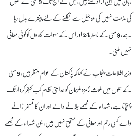
زبان میں این آر او کہتے ہیں، جس نے آج تک 9 مئی کے حملوں
کی مذمت نہیں کی وہ جیل سے نکلنے کے لئے پینترے بدل رہا
ہے، 9 مئی کے ماسٹر مائنڈ اور اس کے سہولت کاروں کو کوئی معافی
نہیں ملنی۔
وزیر اطلاعات پنجاب نے کہا کہ پاکستان کے عوام منتظر ہیں، 9 مئی
کے حملوں میں ملوث نامزد ملزمان کو عدالتی نظام کب کیفر کردار تک
پہنچاتا ہے، شہداء کے مجسمے جلانے والے اور ان کا تمسخر اڑانے
والے کسی رحم اور معافی کے مستحق نہیں ہیں، جن شہداء کے مجسمے