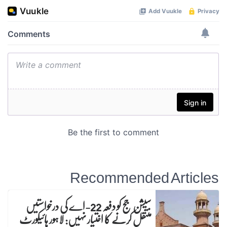
Recommended Articles
سیشن جج کو دفعہ 22-اے کی درخواستیں
منتقل کرنے کا اختیار نہیں: لاہور ہائیکورٹ