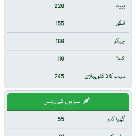
پپیتا
220
انگور
155
چیکو
160
کیلا
110
سیب کالا کلو پہاڑی
245
سبزیوں کے ریٹس
گھیا کدو
55