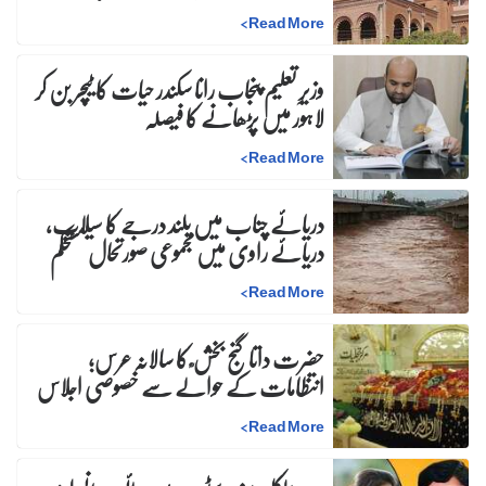
>
Read More
وزیرِ تعلیم پنجاب رانا سکندر حیات کا ٹیچر بن کر
لاہور میں پڑھانے کا فیصلہ
>
Read More
دریائے چناب میں بلند درجے کا سیلاب،
دریائے راوی میں مجموعی صورتحال مستحکم
>
Read More
حضرت داتا گنج بخش ؒ کا سالانہ عرس;
انتظامات کے حوالے سے خصوصی اجلاس
>
Read More