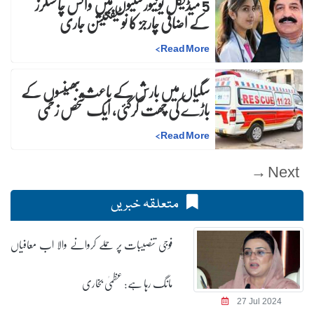
5 میڈیکل یونیورسٹیوں میں وائس چانسلرز
کے اضافی چارجز کا نوٹیفکیشن جاری
>
Read More
سگیاں میں بارش کے باعث بھینسوں کے
باڑے کی چھت گرگئی، ایک شخص زخمی
>
Read More
Next →
متعلقہ خبریں
فوجی تنصیبات پر حملے کروانے والا اب معافیاں
مانگ رہا ہے: عظمیٰ بخاری
27 Jul 2024