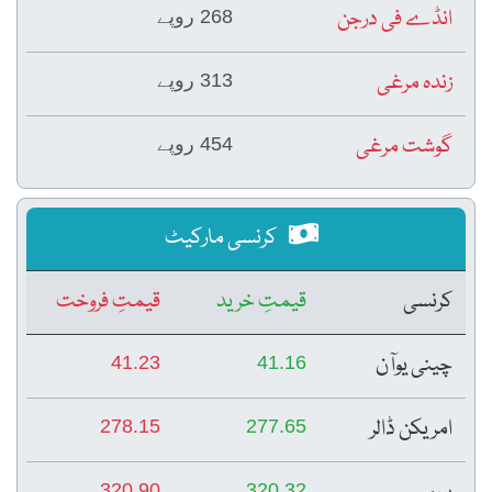
انڈے فی درجن
268 روپے
زندہ مرغی
313 روپے
گوشت مرغی
454 روپے
کرنسی مارکیٹ
کرنسی
قیمتِ خرید
قیمتِ فروخت
چینی یوآن
41.23
41.16
امریکن ڈالر
278.15
277.65
320.90
320.32