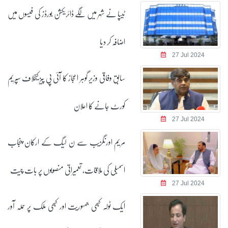
ٹیپا نے شہر میں لگے ڈائریکشن بورڈز کی فیسوں میں
اضافہ کر دیا
27 Jul 2024
سابق وفاقی وزیر گوہر اعجاز کا آئی پی پیز کیخلاف سپریم
کورٹ جانے کا اعلان
27 Jul 2024
مریم اورنگزیب سے ن لیگ کے ارکان پنجاب
اسمبلی کی ملاقات، تعمیراتی منصوبوں پر بات چیت
27 Jul 2024
ایک ٹولہ کبھی جمہوریت اور کبھی ملک پر حملہ آور