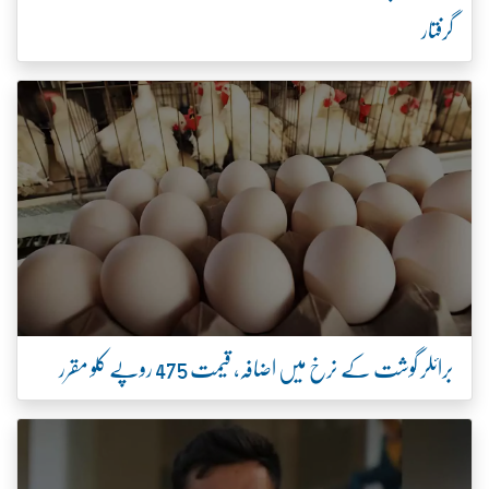
گرفتار
برائلر گوشت کے نرخ میں اضافہ، قیمت 475 روپے کلو مقرر