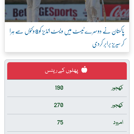
پاکستان نے دوسرے ٹیسٹ میں ویسٹ انڈیز کو 8 وکٹوں سے ہرا
کر سیریز برابر کردی
پھلوں کے ریٹس
کھجور
190
کھجور
270
امرود
75