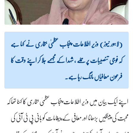
(لاہور نیوز) وزیر اطلاعات پنجاب عظمیٰ بخاری نے کہا ہے
کہ فوجی تنصیبات پر حملے ، شہدا کے مجسمے جلا کر اپنے وقت کا
فرعون معافیاں مانگ رہا ہے۔
اپنے ایک بیان میں وزیر اطلاعات پنجاب عظمیٰ بخاری کا کہنا تھا کہ
محبت کی پینگیں بڑھانا اور معافی کے پیغامات کو بانی پی ٹی آئی کی