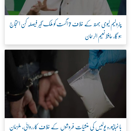
پٹرولیم لیوی بھتہ کے خلاف 7 اگست کو ملک گیر فیصلہ کن احتجاج
ہو گا، حافظ نعیم الرحمان
باغبانپورہ پولیس کی منشیات فروشوں کے خلاف کارروائی، ملزمان