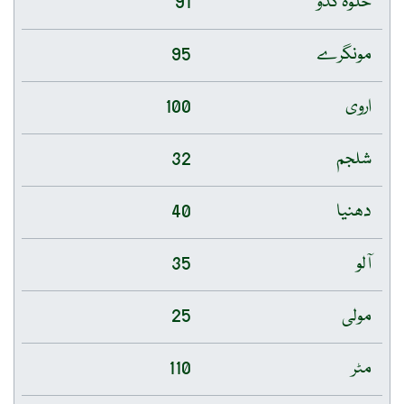
حلوہ کدو
91
مونگرے
95
اروی
100
شلجم
32
دھنیا
40
آلو
35
مولی
25
مٹر
110