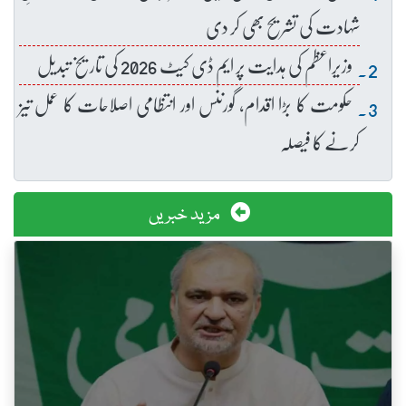
شہادت کی تشریح بھی کر دی
وزیراعظم کی ہدایت پر ایم ڈی کیٹ 2026 کی تاریخ تبدیل
حکومت کا بڑا اقدام، گورننس اور انتظامی اصلاحات کا عمل تیز
کرنے کا فیصلہ
مزید خبریں