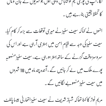
لگا ، آپ کی پوری ٹیم کو شاباش دیتی ہوں جو شہریوں کے جان و مال
کا تحفظ یقینی بنا رہے ہیں۔
انہوں نے کہا کہ سیف سٹیز نے میری توقعات سے بڑھ کر کام کیا،
سیف سٹیز کی وجہ سے قیام امن میں بہتری آ رہی ہے اور اس کی
سروسز وقت گزرنے کے ساتھ بہتر ہو رہی ہے، سیف سٹیز منصوبہ
پورے ملک میں لے کر جائیں گے ، آئندہ چند ماہ میں 18 شہروں
میں سیف سٹیز منصوبے لگائیں گے۔
مریم نواز کا کہنا تھا کہ شہباز شریف نے سیف سٹیز اتھارٹی جیسا پائلٹ