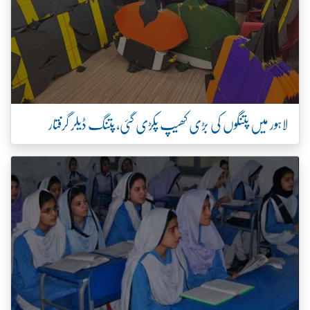
لاہور میں پتنگوں کی بڑی کھیپ پکڑی گئی، پتنگ ڈیلر گرفتار