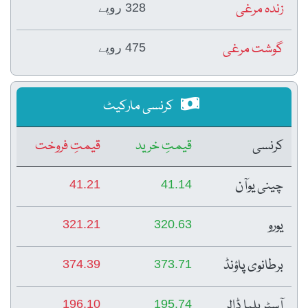
زندہ مرغی
328 روپے
گوشت مرغی
475 روپے
کرنسی مارکیٹ
کرنسی
قیمتِ خرید
قیمتِ فروخت
چینی یوآن
41.21
41.14
یورو
321.21
320.63
برطانوی پاؤنڈ
374.39
373.71
آسٹریلیا ڈالر
196.10
195.74