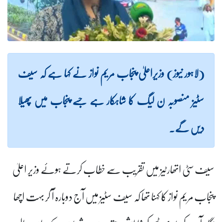
(لاہور نیوز) وزیراعلیٰ پنجاب مریم نواز نے کہا ہے کہ سیف
سٹیز منصوبہ ن لیگ کا شاہکار ہے جسے پنجاب میں پھیلا
دیں گے۔
سیف سٹی اتھارٹیز میں تقریب سے خطاب کرتے ہوئے وزیر اعلیٰ
پنجاب مریم نواز کا کہنا تھا کہ سیف سٹیز میں آج دوبارہ آ کر بہت اچھا