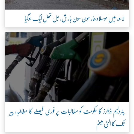
لاہور میں موسلادھار مون سون بارش، جل تھل ایک ہوگیا
پٹرولیم ڈیلرز کا حکومت کو مطالبات پر فوری فیصلے کا مطالبہ، پیر
تک کا الٹی میٹم