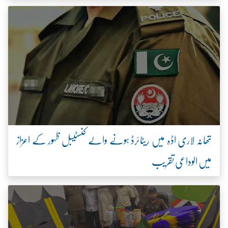
تھانہ لاری اڈہ میں ریٹائرڈ ہونے والے کنسٹیبل ظہور کے اعزاز
میں الوداعی تقریب