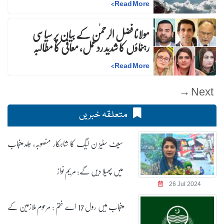
>
Read More
مولانا فضل الرحمٰن کے بیان پر سیاسی
رہنماؤں کا شدید ردعمل، معافی کا مطالبہ
>
Read More
Next →
متعلقہ خبریں
سیف سٹیز ن لیگ کا شاہکار منصوبہ، جلد پنجاب
میں پھیلا دیں گے: مریم نواز
26 Jul 2024
پنجاب میں رول 17 اے ختم : مرحوم ملازمین کے