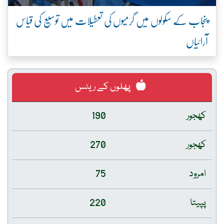
پنجاب کے سکولوں میں گرمیوں کی تعطیلات میں توسیع کی قیاس
آرائیاں
پھلوں کے ریٹس
کھجور
190
کھجور
270
امرود
75
پپیتا
220