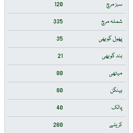
سبز مرچ
120
شملہ مرچ
335
پھول گوبھی
35
بند گوبھی
21
میتھی
80
بینگن
80
پالک
40
کریلے
260