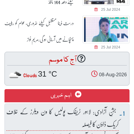
کیلئے دفعہ 144 نافذ
25 Jul 2024
درست ڈیٹا مستقبل کیلئے ضروری، عوام کو ریلیف
پہنچانے میں آسانی ہو گی:مریم نواز
25 Jul 2024
آج کا موسم
31 °C
Clouds
08-Aug-2026
اہم خبریں
جشنِ آزادی: لاہور ٹریفک پولیس کا ون ویلرز کے خلاف
کریک ڈاؤن کا فیصلہ