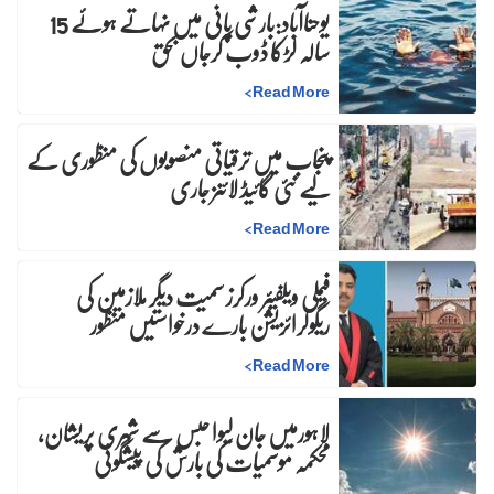
یوحناآباد:بارشی پانی میں نہاتے ہوئے 15
سالہ لڑکا ڈوب کرجاں بحق
>
Read More
پنجاب میں ترقیاتی منصوبوں کی منظوری کے
لیے نئی گائیڈ لائنز جاری
>
Read More
فیملی ویلفیئر ورکرز سمیت دیگر ملازمین کی
ریگولرائزیشن بارے درخواستیں منظور
>
Read More
لاہورمیں جان لیوا حبس سے شہری پریشان،
محکمہ موسمیات کی بارش کی پیشگوئی