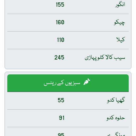
انگور
155
چیکو
160
کیلا
110
سیب کالا کلو پہاڑی
245
سبزیوں کے ریٹس
گھیا کدو
55
حلوہ کدو
91
مونگرے
95