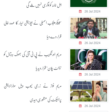
اہل خانہ کو نوکری نہیں ملے گی
26 Jul 2024
سپیکر پنجاب اسمبلی نے اپوزیشن لیڈر کا عہدہ خالی
قرار دے دیا
26 Jul 2024
مریم اورنگزیب نے پی ٹی آئی کی بھوک ہڑتال کو
’ڈائٹ پلان‘ قرار دیدیا
26 Jul 2024
مریم نواز نے زرعی ٹیوب ویل سولرائزیشن
پراجیکٹ کی منظوری دیدی
26 Jul 2024