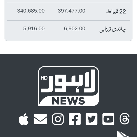
22 قیراط
340,685.00
397,477.00
چاندی تیزابی
5,916.00
6,902.00