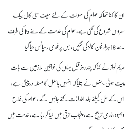
ان کا کہنا تھا کہ عوام کی سہولت کے لئے سیف سٹی کال بیک
سروس شروع کی گئی ہے، عوام کی خدمت کے لئے 15 کی طرف
سے 18 ہزار فون کالز کی گئیں، جس پر فوری رسپانس دیا گیا۔
مریم نواز نے کہا کہ چند روز قبل یہاں کی خواتین ملازمین سے بات
چیت ہوئی ، جنہوں نے بتایا کہ انہیں ہاسٹل کا مسئلہ درپیش ہے،
اس کے حل کیلئے جلد اقدامات کئے جائیں گے ، عوام کی فلاح
وبہبود ہماری ترجیح ہے، پنجاب ترقی میں لیڈ کر رہا ہے، خدمت میں