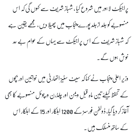
پراجیکٹ لاہور میں شروع کیا ، شہباز شریف سے کہوں گی کہ اس
منصوبے کو جلد ازجلد پورے پنجاب میں پھیلا دیں، مجھے یقین ہے
کہ شہباز شریف کے اس پراجیکٹ سے یہاں کے عوام بے حد
خوش ہوں گے۔
وزیر اعلیٰ پنجاب نے کہا کہ سیف سٹیز اتھارٹی میں خواتین اور بچوں
کے تحفظ کیلئے تین ماہ قبل ویمن اور چلڈرن ورچوئل منصوبے کا بھی
آغاز کر دیا گیا، ڈولفن فورسز کے 1200 اہلکار اور 15 کے اہلکار اس
کے ساتھ منسلک ہیں۔