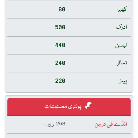
کھیرا
60
ادرک
500
لہسن
440
ٹماٹر
240
پیاز
220
پولٹری مصنوعات
انڈے فی درجن
268 روپے