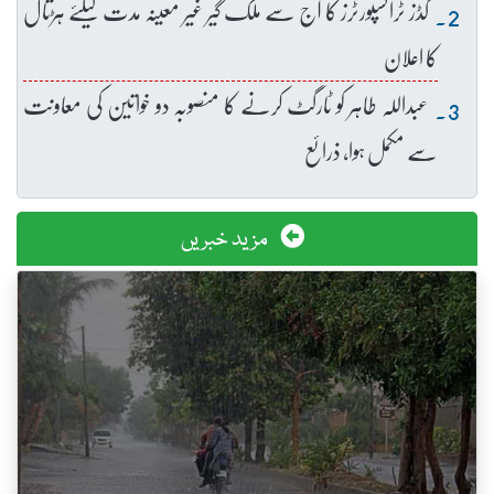
گڈز ٹرانسپورٹرز کا آج سے ملک گیر غیر معینہ مدت کیلئے ہڑتال
کا اعلان
عبداللہ طاہر کو ٹارگٹ کرنے کا منصوبہ دو خواتین کی معاونت
سے مکمل ہوا، ذرائع
مزید خبریں