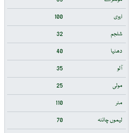
اروی
100
شلجم
32
دھنیا
40
آلو
35
مولی
25
مٹر
110
لیموں چائنہ
70