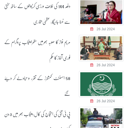
دفعہ 144 کی خلاف ورزی کرنیوالوں کے ساتھ سختی
سے نمٹا جائیگا: عظمیٰ بخاری
26 Jul 2024
مریم نواز کا صوبہ بھرمیں ستھرا پنجاب پروگرام کے
فوری آغاز کا حکم
26 Jul 2024
58 اسسٹنٹ کمشنرز کے تقرر و تبادلے کر دیئے
گئے
26 Jul 2024
پی ٹی آئی کی احتجاج کی کال: پنجاب بھر میں 3 دن