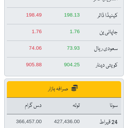
کینیڈا ڈالر
198.49
198.13
جاپانی ین
1.76
1.76
سعودی ریال
74.06
73.93
کویتی دینار
905.88
904.25
صرافہ بازار
سونا
تولہ
دس گرام
24 قیراط
366,457.00
427,436.00