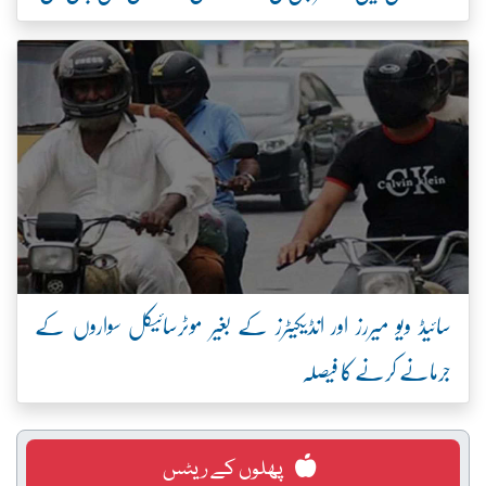
سائیڈ ویو میررز اور انڈیکیٹرز کے بغیر موٹرسائیکل سواروں کے
جرمانے کرنے کا فیصلہ
پھلوں کے ریٹس