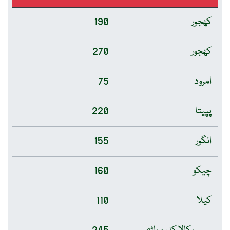
کھجور
190
کھجور
270
امرود
75
پپیتا
220
انگور
155
چیکو
160
کیلا
110