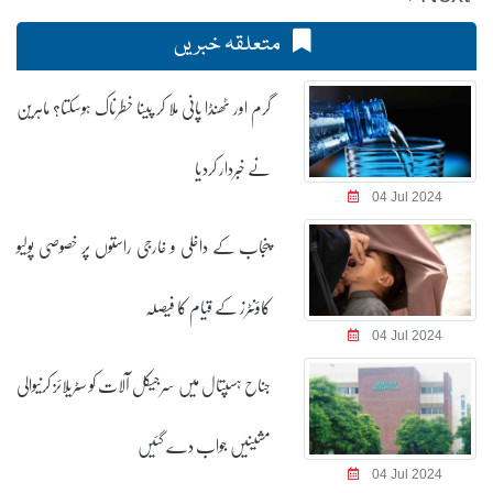
متعلقہ خبریں
گرم اور ٹھنڈا پانی ملا کر پینا خطرناک ہوسکتا؟ ماہرین
نے خبردار کردیا
04 Jul 2024
پنجاب کے داخلی و خارجی راستوں پر خصوصی پولیو
کاؤنٹرز کے قیام کا فیصلہ
04 Jul 2024
جناح ہسپتال میں سرجیکل آلات کو سٹریلائز کرنیوالی
مشینیں جواب دے گئیں
04 Jul 2024