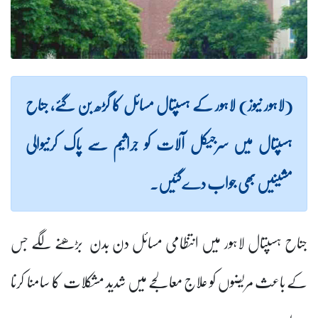
(لاہور نیوز) لاہور کے ہسپتال مسائل کا گڑھ بن گئے، جناح
ہسپتال میں سرجیکل آلات کو جراثیم سے پاک کرنیوالی
مشینیں بھی جواب دےگئیں۔
جناح ہسپتال لاہور میں انتظامی مسائل دن بدن بڑھنے لگے جس
کے باعث مریضوں کو علاج معالجے میں شدید مشکلات کا سامنا کرنا