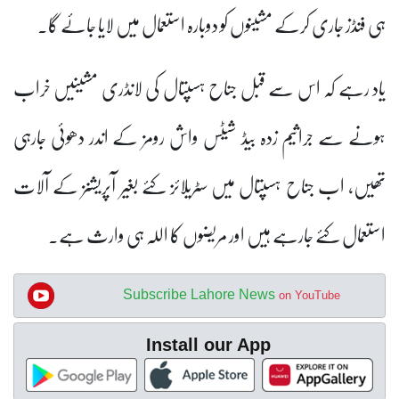
ہی فنڈز جاری کرکے مشینوں کو دوبارہ استعمال میں لایا جائے گا۔
یاد رہے کہ اس سے قبل جناح ہسپتال کی لانڈری مشینیں خراب
ہونے سے جراثیم زدہ بیڈ شیٹس واش رومز کے اندر دھوئی جارہی
تھیں، اب جناح ہسپتال میں سٹریلائز کئے بغیر آپریشنز کے آلات
استعمال کئے جارہے ہیں اور مریضوں کا اللہ ہی وارث ہے۔
Subscribe Lahore News
on YouTube
Install our App