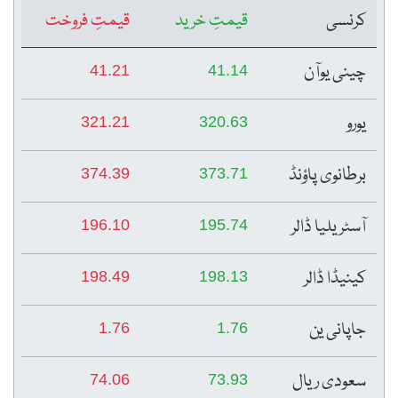
کرنسی
قیمتِ خرید
قیمتِ فروخت
چینی یوآن
41.21
41.14
یورو
321.21
320.63
برطانوی پاؤنڈ
374.39
373.71
آسٹریلیا ڈالر
196.10
195.74
کینیڈا ڈالر
198.49
198.13
جاپانی ین
1.76
1.76
سعودی ریال
74.06
73.93