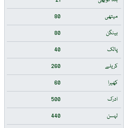
میتھی
80
بینگن
80
پالک
40
کریلے
260
کھیرا
60
ادرک
500
لہسن
440