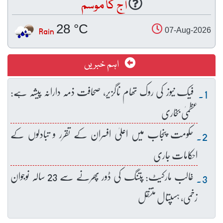
آج کا موسم
28 °C
Rain
07-Aug-2026
اہم خبریں
فیک نیوز کی روک تھام ناگزیر، صحافت ذمہ دارانہ پیشہ ہے:
عظمیٰ بخاری
حکومت پنجاب میں اعلیٰ افسران کے تقرر و تبادلوں کے
احکامات جاری
غالب مارکیٹ: پتنگ کی ڈور پھرنے سے 23 سالہ نوجوان
زخمی، ہسپتال منتقل