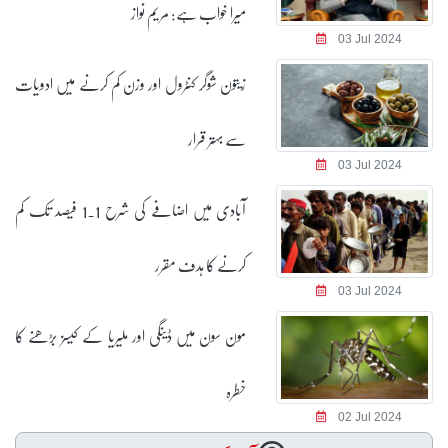
میرا خواب ہے: مریم نواز
03 Jul 2024
زیتون شوگر کنٹرول اور وزن کم کرنے میں ادویات
سے بہتر قرار
03 Jul 2024
آبادی میں اضافے کی شرح 1.1 فیصد تک کم
کرنے کا ہدف مقرر
03 Jul 2024
مون سون میں ڈینگی اور ملیریا کے کیسز بڑھنے کا
خطرہ
02 Jul 2024