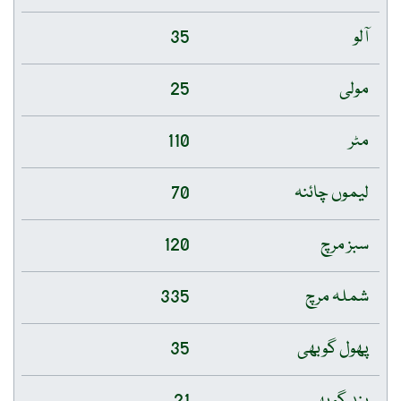
آلو
35
مولی
25
مٹر
110
لیموں چائنہ
70
سبز مرچ
120
شملہ مرچ
335
پھول گوبھی
35
بند گوبھی
21