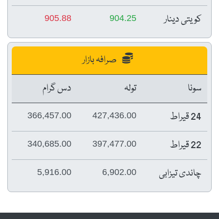
کویتی دینار
905.88
904.25
صرافہ بازار
سونا
تولہ
دس گرام
24 قیراط
366,457.00
427,436.00
22 قیراط
340,685.00
397,477.00
چاندی تیزابی
5,916.00
6,902.00