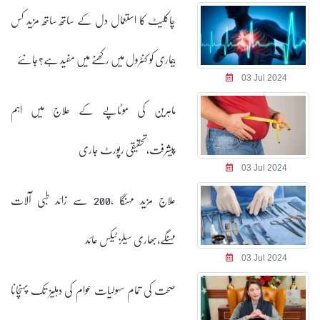
چاکلیٹ کا استعمال دل کے ساتھ ساتھ مزید کس
بیماری کو کنٹرول میں رکھنے میں مفید ہے؟جانئے
03 Jul 2024
ماہرین کی موٹاپے کے علاج میں اہم
پیشرفت،تحقیقی رپورٹ جاری
03 Jul 2024
علاج مزید مہنگا ،200 سے زائد طبی آلات
مہنگے،بھاری سیلز ٹیکس عائد
03 Jul 2024
صحت کی تمام سہولیات عوام کی دہلیز تک پہنچانا