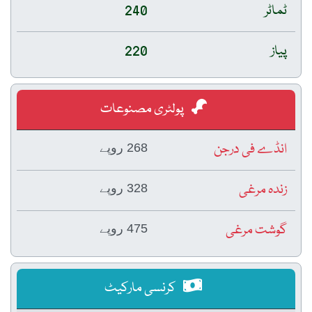
ٹماٹر
240
پیاز
220
پولٹری مصنوعات
انڈے فی درجن
268 روپے
زندہ مرغی
328 روپے
گوشت مرغی
475 روپے
کرنسی مارکیٹ