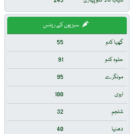
سیب کالا کلو پہاڑی
245
سبزیوں کے ریٹس
گھیا کدو
55
حلوہ کدو
91
مونگرے
95
اروی
100
شلجم
32
دھنیا
40