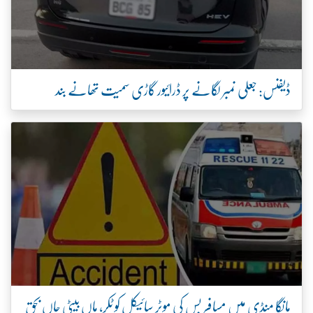
ڈیفنس: جعلی نمبر لگانے پر ڈرائیور گاڑی سمیت تھانے بند
مانگا منڈی میں مسافر بس کی موٹر سائیکل کو ٹکر، ماں بیٹی جاں بحق