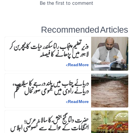
Recommended Articles
وزیرِ تعلیم پنجاب رانا سکندر حیات کا ٹیچر بن کر
لاہور میں پڑھانے کا فیصلہ
>
Read More
دریائے چناب میں بلند درجے کا سیلاب،
دریائے راوی میں مجموعی صورتحال مستحکم
>
Read More
حضرت داتا گنج بخش ؒ کا سالانہ عرس;
انتظامات کے حوالے سے خصوصی اجلاس