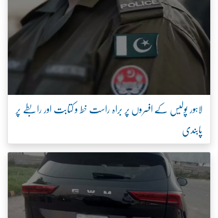
لاہور پولیس کے افسروں پر براہ راست خط و کتابت اور رابطے پر
پابندی