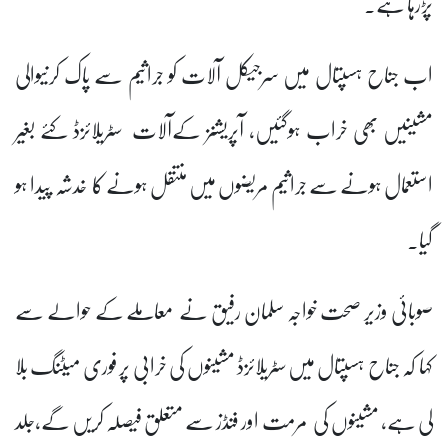
پڑرہا ہے۔
اب جناح ہسپتال میں سرجیکل آلات کو جراثیم سے پاک کرنیوالی
مشینیں بھی خراب ہوگئیں، آپریشنز کےآلات سٹریلائزڈ کئے بغیر
استعمال ہونے سے جراثیم مریضوں میں منتقل ہونے کا خدشہ پیدا ہو
گیا۔
صوبائی وزیر صحت خواجہ سلمان رفیق نے معاملے کے حوالے سے
کہا کہ جناح ہسپتال میں سٹریلائزڈ مشینوں کی خرابی پر فوری میٹنگ بلا
لی ہے، مشینوں کی مرمت اور فنڈز سے متعلق فیصلہ کریں گے،جلد