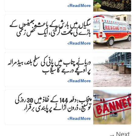
>
Read More
سگیاں میں بارش کے باعث بھینسوں کے
باڑے کی چھت گرگئی، ایک شخص زخمی
>
Read More
دریائے چناب میں پانی کی سطح بلند، ہیڈ مرالہ
پر اونچے درجے کا سیلاب
>
Read More
پنجاب:دفعہ 144 کے نفاذ میں 30 روز کی
توسیع، ڈرون اُڑانے پر پابندی برقرار
>
Read More
Next →