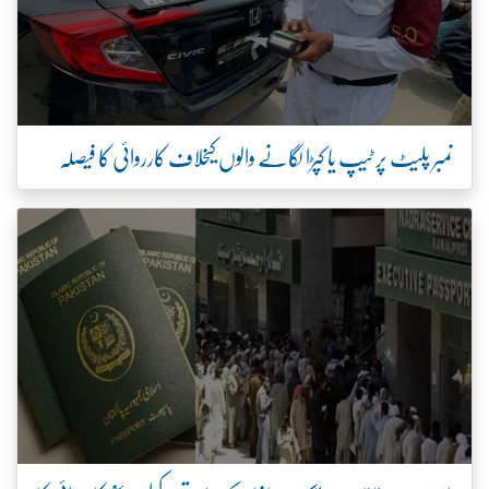
نمبر پلیٹ پر ٹیپ یا کپڑا لگانے والوں کیخلاف کارروائی کا فیصلہ