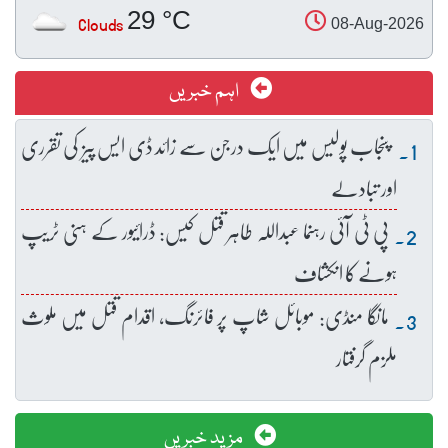
29 °C
Clouds
08-Aug-2026
اہم خبریں
پنجاب پولیس میں ایک درجن سے زائد ڈی ایس پیز کی تقرری
اور تبادلے
پی ٹی آئی رہنما عبداللہ طاہر قتل کیس: ڈرائیور کے ہنی ٹریپ
ہونے کا انکشاف
مانگا منڈی: موبائل شاپ پر فائرنگ، اقدام قتل میں ملوث
ملزم گرفتار
مزید خبریں