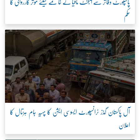
پاسپورٹ دفاتر سے ایجنٹ مافیا کے خاتمے کیلئے مؤثر کارروائی کا
حکم
آل پاکستان گڈز ٹرانسپورٹ ایسوسی ایشن کا پہیہ جام ہڑتال کا
اعلان