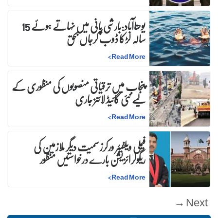
یوحناآباد:بارشی پانی میں نہاتے ہوئے 15
سالہ لڑکا ڈوب کرجاں بحق
>
Read More
پنجاب میں ترقیاتی منصوبوں کی منظوری کے
لیے نئی گائیڈ لائنز جاری
>
Read More
فیملی ویلفیئر ورکرز سمیت دیگر ملازمین کی
ریگولرائزیشن بارے درخواستیں منظور
>
Read More
Next →