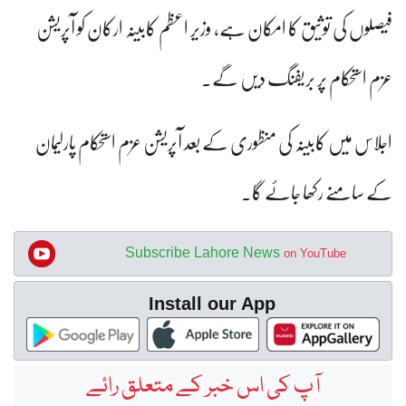
فیصلوں کی توثیق کا امکان ہے، وزیر اعظم کابینہ ارکان کو آپریشن
عزم استحکام پر بریفنگ دیں گے۔
اجلاس میں کابینہ کی منظوری کے بعد آپریشن عزم استحکام پارلیمان
کے سامنے رکھا جائے گا۔
Subscribe Lahore News
on YouTube
Install our App
آپ کی اس خبر کے متعلق رائے