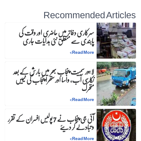
Recommended Articles
سرکاری دفاتر میں حاضری اور وقت کی
پابندی سے متعلق نئی ہدایات جاری
>
Read More
لاہور سمیت پنجاب بھر میں بارش کے بعد
نکاسی آب، واسا اور ستھرا پنجاب کی ٹیمیں
متحرک
>
Read More
آئی جی پنجاب نے 7 پولیس افسران کے تقرر
و تبادلے کر دیئے
>
Read More