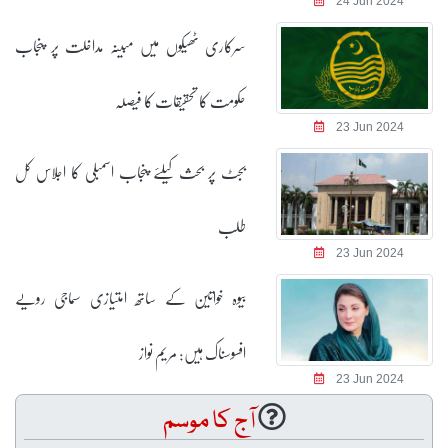
24 Jun 2024
سرکاری ٹھیکوں میں مبینہ مداخلت پر پنجاب
حکومت کا تحقیقات کا فیصلہ
23 Jun 2024
بجٹ پر بحث کیلئے پنجاب اسمبلی کا اجلاس کل
طلب
23 Jun 2024
بیوہ خواتین کے ساتھ امتیازی سماجی رویے
افسوسناک ہیں: مریم نواز
23 Jun 2024
آج کا موسم