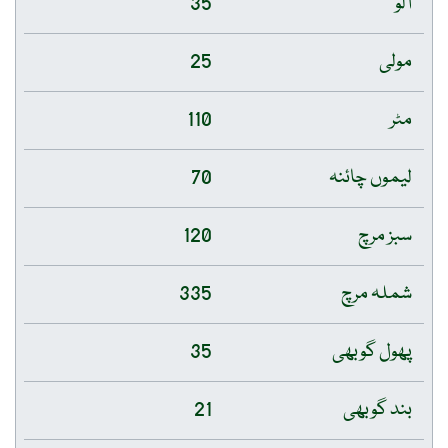
آلو
35
مولی
25
مٹر
110
لیموں چائنہ
70
سبز مرچ
120
شملہ مرچ
335
پھول گوبھی
35
بند گوبھی
21