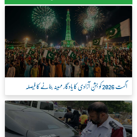
اگست 2026 کو جشنِ آزادی کا یادگار مہینہ بنانے کا فیصلہ