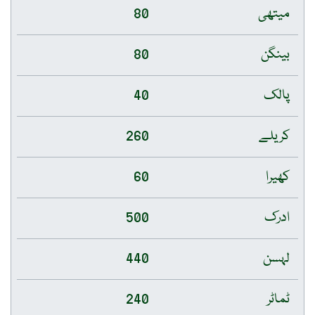
میتھی
80
بینگن
80
پالک
40
کریلے
260
کھیرا
60
ادرک
500
لہسن
440
ٹماٹر
240