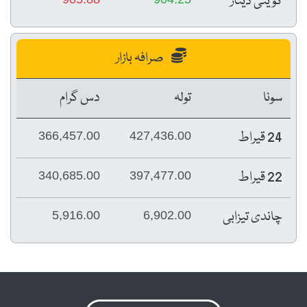
کویتی دینار
صرافہ بازار
سونا
تولہ
دس گرام
24 قیراط
366,457.00
427,436.00
22 قیراط
340,685.00
397,477.00
چاندی تیزابی
5,916.00
6,902.00