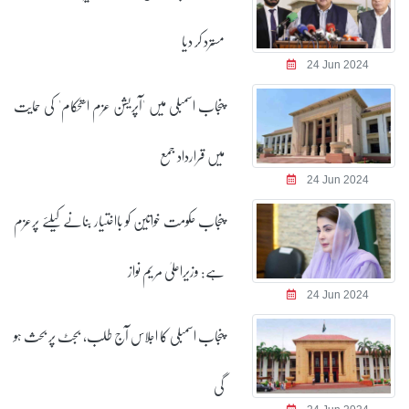
مسترد کر دیا
24 Jun 2024
پنجاب اسمبلی میں 'آپریشن عزم استحکام' کی حمایت
میں قرارداد جمع
24 Jun 2024
پنجاب حکومت خواتین کو بااختیار بنانے کیلئے پرعزم
ہے: وزیراعلیٰ مریم نواز
24 Jun 2024
پنجاب اسمبلی کا اجلاس آج طلب، بجٹ پر بحث ہو
گی