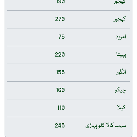
کھجور
190
کھجور
270
امرود
75
پپیتا
220
انگور
155
چیکو
160
کیلا
110
سیب کالا کلو پہاڑی
245