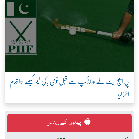
پی ایچ ایف نے ورلڈ کپ سے قبل قومی ہاکی ٹیم کیلئے بڑا قدم
اٹھا لیا
پھلوں کے ریٹس