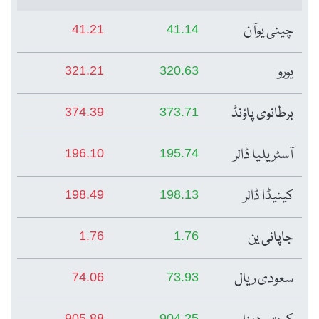
چینی یوآن
41.21
41.14
یورو
321.21
320.63
برطانوی پاؤنڈ
374.39
373.71
آسٹریلیا ڈالر
196.10
195.74
کینیڈا ڈالر
198.49
198.13
جاپانی ین
1.76
1.76
سعودی ریال
74.06
73.93
905.88
904.25