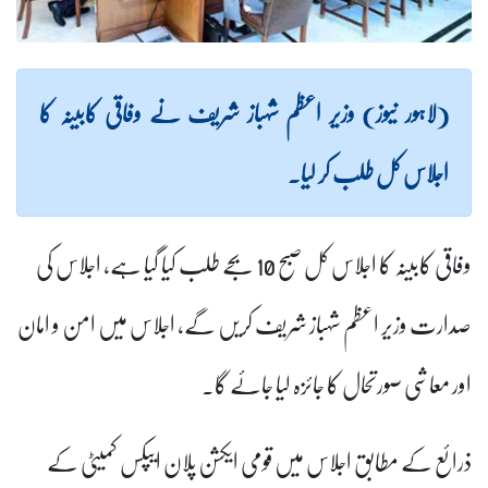
(لاہور نیوز) وزیر اعظم شہباز شریف نے وفاقی کابینہ کا
اجلاس کل طلب کر لیا۔
وفاقی کابینہ کا اجلاس کل صبح 10 بجے طلب کیا گیا ہے، اجلاس کی
صدارت وزیر اعظم شہباز شریف کریں گے، اجلاس میں امن و امان
اور معاشی صورتحال کا جائزہ لیا جائے گا۔
ذرائع کے مطابق اجلاس میں قومی ایکشن پلان ایپکس کمیٹی کے