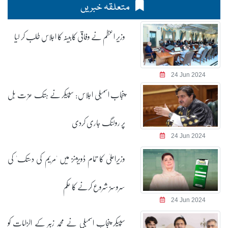
متعلقہ خبریں
وزیر اعظم نے وفاقی کابینہ کا اجلاس طلب کر لیا
24 Jun 2024
پنجاب اسمبلی اجلاس: سپیکر نے ہتک عز ت بل
پر رولنگ جاری کردی
24 Jun 2024
وزیراعلیٰ کا تمام ڈویژنز میں 'مریم کی دستک' کی
سروسز شروع کرنے کا حکم
24 Jun 2024
سپیکر پنجاب اسمبلی نے محمد زبیر کے الزامات کو