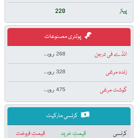
پیاز
220
پولٹری مصنوعات
انڈے فی درجن
268 روپے
زندہ مرغی
328 روپے
گوشت مرغی
475 روپے
کرنسی مارکیٹ
کرنسی
قیمتِ خرید
قیمتِ فروخت