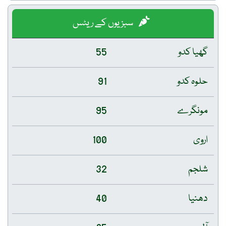
سبزیوں کے ریٹس
گھیا کدو
55
حلوہ کدو
91
مونگرے
95
اروی
100
شلجم
32
دھنیا
40