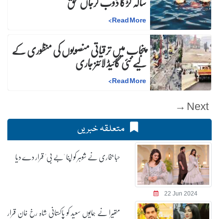
سالہ لڑکا ڈوب کرجاں بحق
>
Read More
پنجاب میں ترقیاتی منصوبوں کی منظوری کے
لیے نئی گائیڈ لائنز جاری
>
Read More
Next →
متعلقہ خبریں
حبا بخاری نے شوہر کو اپنا 'بے بی' قرار دے دیا
22 Jun 2024
متھیرا نے ہمایوں سعید کو پاکستانی شاہ رخ خان قرار