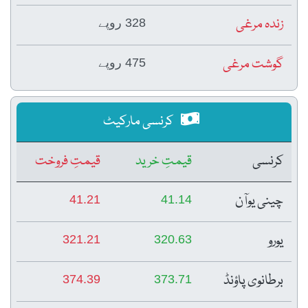
زندہ مرغی
328 روپے
گوشت مرغی
475 روپے
کرنسی مارکیٹ
کرنسی
قیمتِ خرید
قیمتِ فروخت
چینی یوآن
41.21
41.14
یورو
321.21
320.63
برطانوی پاؤنڈ
374.39
373.71