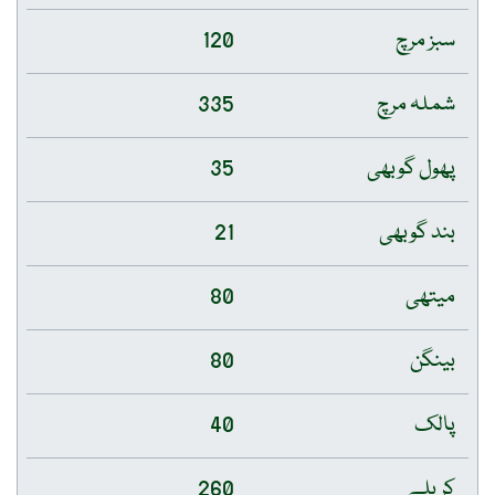
سبز مرچ
120
شملہ مرچ
335
پھول گوبھی
35
بند گوبھی
21
میتھی
80
بینگن
80
پالک
40
کریلے
260