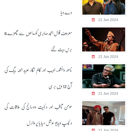
دے دیا
22 Jun 2024
معروف قوال امجد صابری کو مداحوں سے بچھڑے 8
برس بیت گئے
22 Jun 2024
نامور دانشور، ادیب اور کالم نگار عبید اللہ بیگ کی
آج 12 ویں برسی
22 Jun 2024
مومن ثاقب اور دلجیت دوسانج کی ملاقات کی
دلچسپ ویڈیو سوشل میڈیا پر وائرل
21 Jun 2024