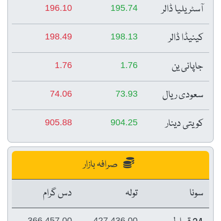
آسٹریلیا ڈالر
196.10
195.74
کینیڈا ڈالر
198.49
198.13
جاپانی ین
1.76
1.76
سعودی ریال
74.06
73.93
کویتی دینار
905.88
904.25
صرافہ بازار
سونا
تولہ
دس گرام
366,457.00
427,436.00