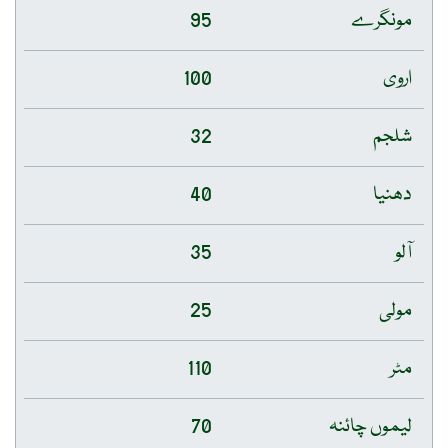
مونگرے
95
اروی
100
شلجم
32
دھنیا
40
آلو
35
مولی
25
مٹر
110
لیموں چائنہ
70