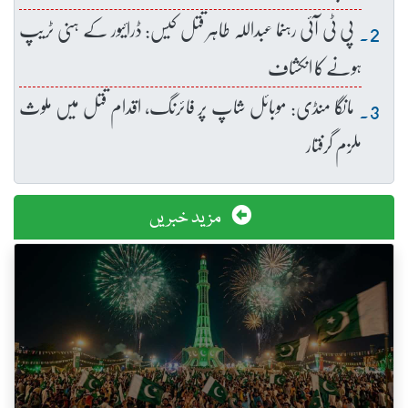
پی ٹی آئی رہنما عبداللہ طاہر قتل کیس: ڈرائیور کے ہنی ٹریپ
ہونے کا انکشاف
مانگا منڈی: موبائل شاپ پر فائرنگ، اقدام قتل میں ملوث
ملزم گرفتار
مزید خبریں