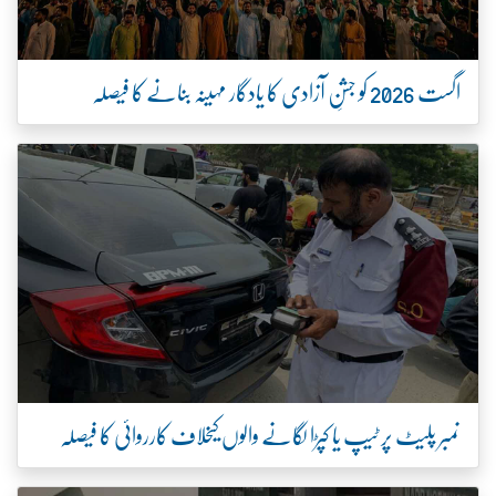
اگست 2026 کو جشنِ آزادی کا یادگار مہینہ بنانے کا فیصلہ
نمبر پلیٹ پر ٹیپ یا کپڑا لگانے والوں کیخلاف کارروائی کا فیصلہ