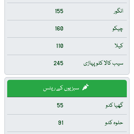
انگور
155
چیکو
160
کیلا
110
سیب کالا کلو پہاڑی
245
سبزیوں کے ریٹس
گھیا کدو
55
حلوہ کدو
91