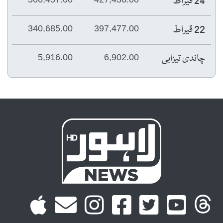
24 قیراط
22 قیراط
340,685.00
397,477.00
چاندی تیزابی
5,916.00
6,902.00