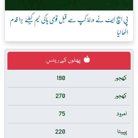
پی ایچ ایف نے ورلڈ کپ سے قبل قومی ہاکی ٹیم کیلئے بڑا قدم
اٹھا لیا
پھلوں کے ریٹس
کھجور
190
کھجور
270
امرود
75
پپیتا
220