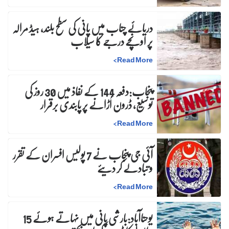
دریائے چناب میں پانی کی سطح بلند، ہیڈ مرالہ
پر اونچے درجے کا سیلاب
>
Read More
پنجاب:دفعہ 144 کے نفاذ میں 30 روز کی
توسیع، ڈرون اُڑانے پر پابندی برقرار
>
Read More
آئی جی پنجاب نے 7 پولیس افسران کے تقرر
و تبادلے کر دیئے
>
Read More
یوحناآباد:بارشی پانی میں نہاتے ہوئے 15