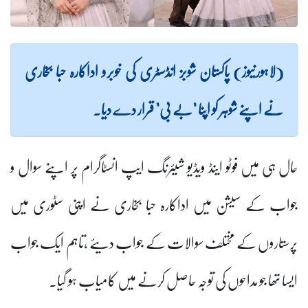
(لاہورنیوز) پاکستان شوبز انڈسٹری کی خوبرو اداکارہ حبا بخاری
نے اپنے شوہر کو اپنا "بے بی" قرار دے دیا۔
حال ہی میں فوٹو اینڈ ویڈیو شیئرنگ ایپ انسٹاگرام پر اپنے سوال و
جواب کے سیشن میں اداکارہ حبا بخاری نے اپنی سٹوری میں
پرستاروں کے مختلف سوالات کے جواب دیئے ،تاہم ایک جواب
ایسا تھا جو مداحوں کی توجہ حاصل کرنے میں کامیاب ہو گیا۔