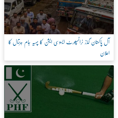
آل پاکستان گڈز ٹرانسپورٹ ایسوسی ایشن کا پہیہ جام ہڑتال کا
اعلان