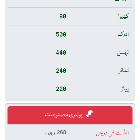
کھیرا
60
ادرک
500
لہسن
440
ٹماٹر
240
پیاز
220
پولٹری مصنوعات
انڈے فی درجن
268 روپے