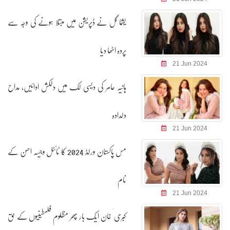
یشما گل نے ڈپریشن میں مبتلا ہونے کی وجہ سے
پردہ اٹھا دیا
21 Jun 2024
ہانیہ عامر کی دیسی لک میں دلکش ادائیں، مداح
دلدادہ
21 Jun 2024
مس پاکستان ورلڈ 2024 کا ٹائٹل وجیہہ احسن کے
نام
21 Jun 2024
کبری ٰ خان ایک بار پھر مظلوم فلسطینیوں کے حق