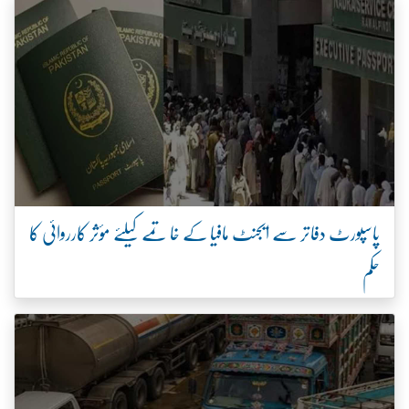
پاسپورٹ دفاتر سے ایجنٹ مافیا کے خاتمے کیلئے مؤثر کارروائی کا
حکم