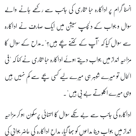
انسٹا گرام پر اداکارہ حبا بخاری کی جانب سے رکھے جانے والے
سوال و جواب کے دلچسپ سیشن میں ایک صارف نے اداکارہ
سے سوال کیا کہ "آپ کے کتنے بچے ہیں؟"۔مداح کے سوال کا
مزاحیہ انداز میں جواب دیتے ہوئے اداکارہ حبا بخاری نے کہا کہ "فی
الحال تو میرے شوہر ہی میرے لیے کسی بچے سے کم نہیں ہیں
وہی میرے اکلوتے بے بی ہیں"۔
اداکارہ کی جانب سے بے تکے سوال کا انتہائی پرسکون ہو کر مزاحیہ
انداز میں جواب دینا مداحوں کو بھا گیا، مداح اداکارہ کی حاضر جوابی کی