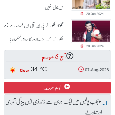
میں بول اٹھیں
20 Jun 2024
گلوکار ملکو نے پی این آئی ایل لسٹ سے نام
نکلوانے کے لئے عدالت کا دروازہ کھٹکھٹا دیا
20 Jun 2024
آج کا موسم
34 °C
Clear
07-Aug-2026
اہم خبریں
پنجاب پولیس میں ایک درجن سے زائد ڈی ایس پیز کی تقرری
اور تبادلے