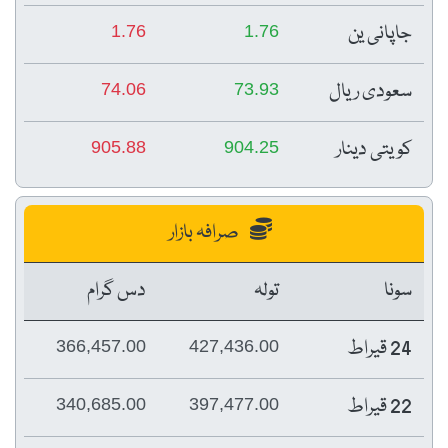
جاپانی ین
1.76
1.76
سعودی ریال
74.06
73.93
کویتی دینار
905.88
904.25
صرافہ بازار
سونا
تولہ
دس گرام
24 قیراط
366,457.00
427,436.00
22 قیراط
340,685.00
397,477.00