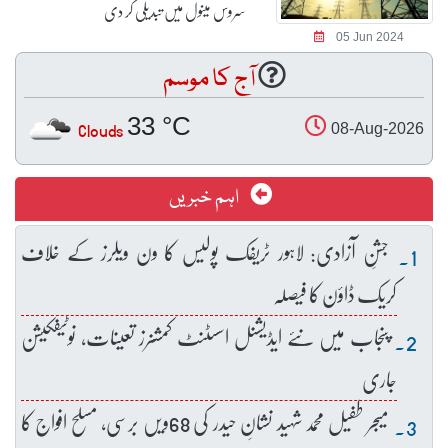
سروس مینول میں تبدیلی کر دی
05 Jun 2024
آج کا موسم
33 °C
Clouds
08-Aug-2026
اہم خبریں
جشنِ آزادی: لاہور ٹریفک پولیس کا ون ویلرز کے خلاف
کریک ڈاؤن کا فیصلہ
پنجاب میں نئے ایڈیشنل اسسٹنٹ کمشنرز تعینات، نوٹیفکیشن
جاری
میجر طفیل محمد شہید نشانِ حیدر کی 68ویں برسی، مسلح افواج کا