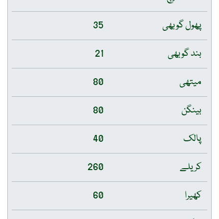
پھول گوبھی
35
بند گوبھی
21
میتھی
80
بینگن
80
پالک
40
کریلے
260
کھیرا
60