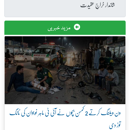
شاندار خراجِ عقیدت
مزید خبریں
ون ویلنگ کرتے 2 کمسن بچوں نے آئی ٹی ماہر نوجوان کی ٹانگ
توڑ دی