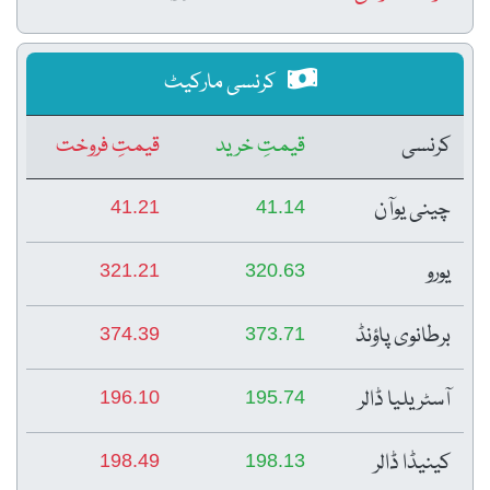
کرنسی مارکیٹ
کرنسی
قیمتِ خرید
قیمتِ فروخت
چینی یوآن
41.21
41.14
یورو
321.21
320.63
برطانوی پاؤنڈ
374.39
373.71
آسٹریلیا ڈالر
196.10
195.74
کینیڈا ڈالر
198.49
198.13