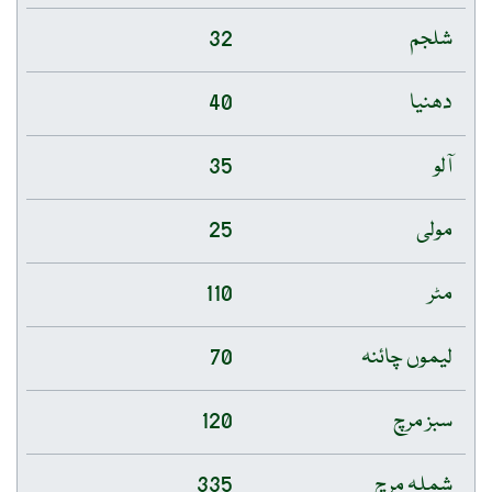
شلجم
32
دھنیا
40
آلو
35
مولی
25
مٹر
110
لیموں چائنہ
70
سبز مرچ
120
شملہ مرچ
335