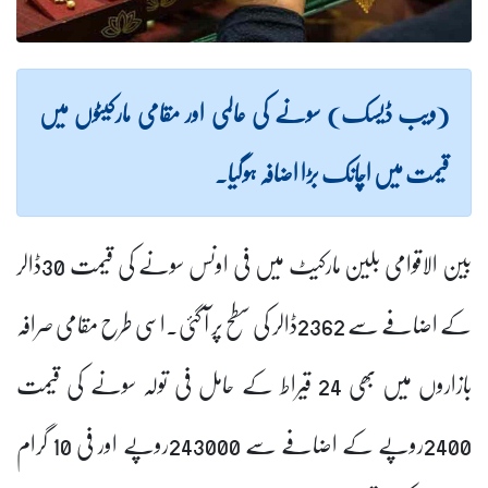
(ویب ڈیسک) سونے کی عالمی اور مقامی مارکیٹوں میں
قیمت میں اچانک بڑا اضافہ ہوگیا۔
بین الاقوامی بلین مارکیٹ میں فی اونس سونے کی قیمت 30ڈالر
کے اضافے سے 2362ڈالر کی سطح پر آ گئی۔اسی طرح مقامی صرافہ
بازاروں میں بھی 24 قیراط کے حامل فی تولہ سونے کی قیمت
2400روپے کے اضافے سے 243000روپے اور فی 10 گرام