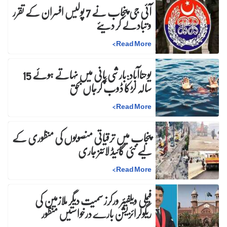
آئی جی پنجاب نے 7 پولیس افسران کے تقرر
و تبادلے کر دیئے
>
Read More
یوحناآباد:بارشی پانی میں نہاتے ہوئے 15
سالہ لڑکا ڈوب کرجاں بحق
>
Read More
پنجاب میں ترقیاتی منصوبوں کی منظوری کے
لیے نئی گائیڈ لائنز جاری
>
Read More
فیملی ویلفیئر ورکرز سمیت دیگر ملازمین کی
ریگولرائزیشن بارے درخواستیں منظور