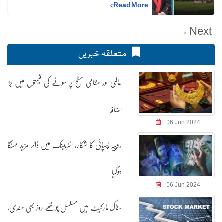
>
Read More
Next →
متعلقہ خبریں
عالمی اور مقامی سطح پر سونے کی قیمتوں میں بڑا
اضافہ
06 Jun 2024
روپیہ پسپائی کا شکار، انٹربینک میں ڈالر مزید مہنگا
ہوگیا
06 Jun 2024
سٹاک مارکیٹ میں مسلسل چوتھے روز بھی مندی،