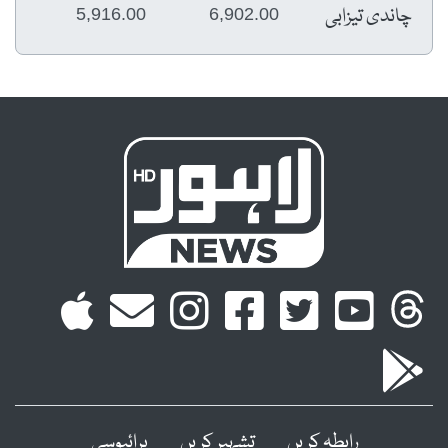
چاندی تیزابی
5,916.00
6,902.00
رابطہ کریں
تشہیر کریں
پرائیوسی