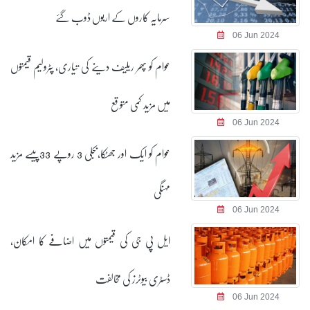
سرمایہ کاروں کے اربوں ڈوب گئے
06 Jun 2024
عوام کو پھر ریلیف دینے کی تیاری، پٹرولیم قیمتوں
میں مزید کمی متوقع
06 Jun 2024
عوام کو ایک اور جھٹکا،بجلی 3 روپے 33پیسے مزید
مہنگی
06 Jun 2024
ایل پی جی کی قیمتوں میں اضافے کا امکان،
ڈسٹری بیوٹرز کی مخالفت
06 Jun 2024