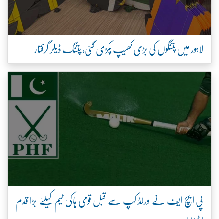
لاہور میں پتنگوں کی بڑی کھیپ پکڑی گئی، پتنگ ڈیلر گرفتار
پی ایچ ایف نے ورلڈ کپ سے قبل قومی ہاکی ٹیم کیلئے بڑا قدم