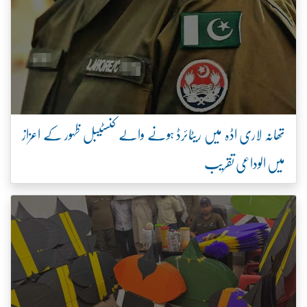
تھانہ لاری اڈہ میں ریٹائرڈ ہونے والے کنسٹیبل ظہور کے اعزاز
میں الوداعی تقریب