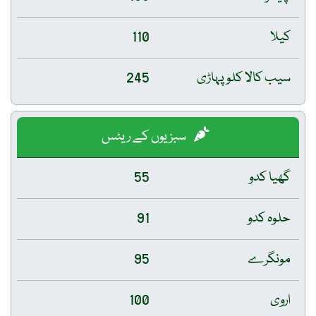
کیلا
110
سیب کالا کلو پہاڑی
245
سبزیوں کے ریٹس
گھیا کدو
55
حلوہ کدو
91
مونگرے
95
اروی
100