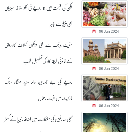
چکن کی قیمت میں 11 روپے فی کلو اضافہ، سبزیاں
بھی پہنچ سے باہر
06 Jun 2024
سٹیٹ بینک سے نجی بینکوں کیخلاف کارروائی
کے قانونی طریقہ کار کی تفصیل طلب
06 Jun 2024
روپے کی بے قدری، ڈالر مزید مہنگا، سٹاک
مارکیٹ میں مثبت رجحان
06 Jun 2024
بجلی صارفین کی مشکلات میں اضافہ، نیپرا نے کسٹمر