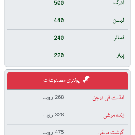
ادرک
500
لہسن
440
ٹماٹر
240
پیاز
220
پولٹری مصنوعات
انڈے فی درجن
268 روپے
زندہ مرغی
328 روپے
گوشت مرغی
475 روپے