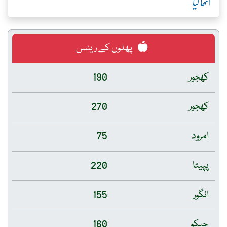
اٹھا لیا
پھلوں کے ریٹس
کھجور
190
کھجور
270
امرود
75
پپیتا
220
انگور
155
چیکو
160