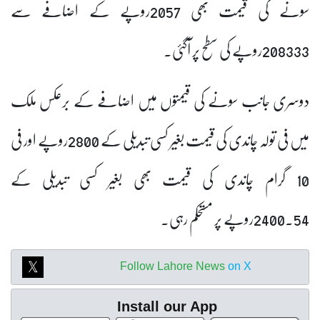
سونے کی قیمت بھی 2057روپے کے اضافے سے
208333روپے کی سطح پر آگئی۔
دوسری جانب سونے کی قیمتوں میں اضافے کے برعکس ملک
میں فی تولہ چاندی کی قیمت بغیر کسی تبدیلی کے 2800روپے اور فی
10 گرام چاندی کی قیمت بھی بغیر کسی تبدیلی کے
2400.54روپے پر مستحکم رہی۔
Follow Lahore News
on X
Install our App