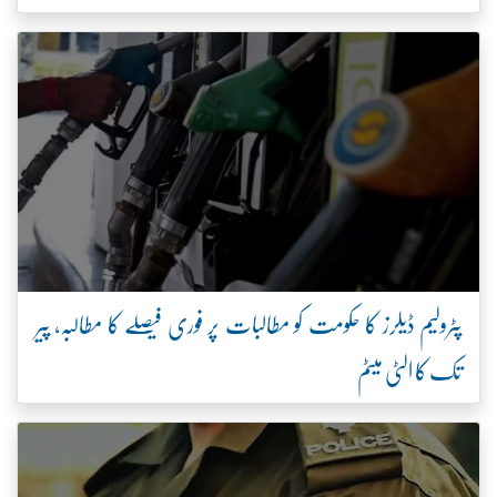
پٹرولیم ڈیلرز کا حکومت کو مطالبات پر فوری فیصلے کا مطالبہ، پیر
تک کا الٹی میٹم