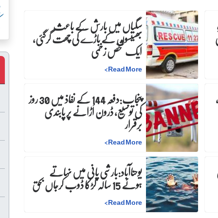
پ
ک
سگیاں میں بارش کے باعث
بھینسوں کے باڑے کی چھت گرگئی،
ایک شخص زخمی
>
Read More
پنجاب:دفعہ 144 کے نفاذ میں 30 روز
کی توسیع، ڈرون اُڑانے پر پابندی
برقرار
>
Read More
ن
یوحناآباد:بارشی پانی میں نہاتے
ہوئے 15 سالہ لڑکا ڈوب کرجاں بحق
>
Read More