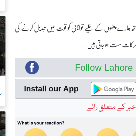
ک
ساتھ ہمارے پٹھوں کے خلیے توانائی کو قوت میں تبدیل کرنے کی
حرکات سست ہو جاتی ہیں۔
Follow Lahor
پ
Install our App
ک
بر کے متعلق رائے