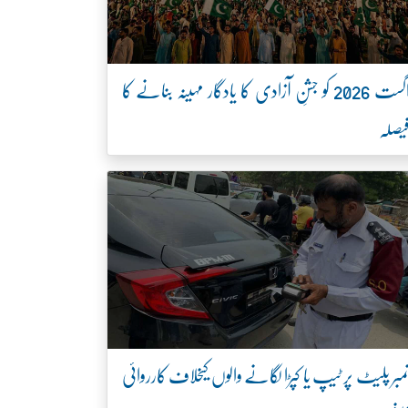
اگست 2026 کو جشنِ آزادی کا یادگار مہینہ بنانے کا
یصلہ
مبر پلیٹ پر ٹیپ یا کپڑا لگانے والوں کیخلاف کارروائی