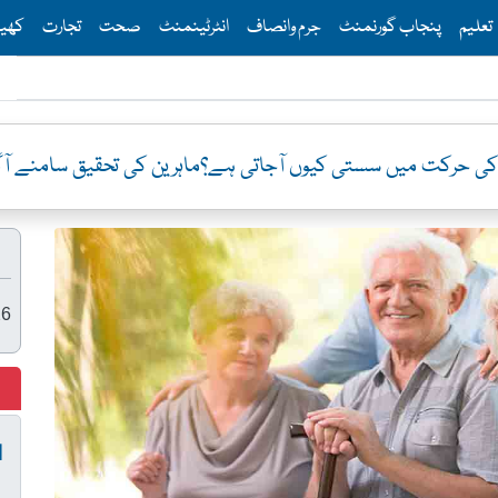
Th
تعلیم
پنجاب گورنمنٹ
جرم وانصاف
انٹرٹینمنٹ
صحت
تجارت
کھی
26