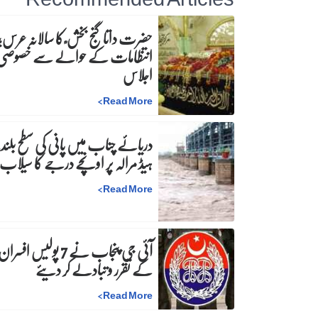
حضرت داتا گنج بخش ؒ کا سالانہ عرس;
انتظامات کے حوالے سے خصوصی
اجلاس
>
Read More
دریائے چناب میں پانی کی سطح بلند،
ہیڈ مرالہ پر اونچے درجے کا سیلاب
>
Read More
آئی جی پنجاب نے 7 پولیس افسرا
کے تقرر و تبادلے کر دیئے
>
Read More