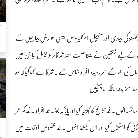
سنز کی بیماری اور ملٹیپل اسکلیروسس جیسی عوارض بیماریوں کے
ف
لیے نئے تشخیصی طریقہ کار مرتب کرسکتے ہیں۔مطالعے کے لیے محققین نے 84 صحت مند شرکاء کو شامل کیا جن میں
 سے 35 سال کی عمر کے نوجوان اور 66 سے 87 سال کی عمر کے عمر رسیدہ افراد شامل تھے۔شرکا سے کہا گیا کہ وہ
ے سامنے ہدف تک پہنچیں۔
نوں نے نتائج کا تجزیہ کیا اور پایا کہ بوڑھے افراد نے کم عمر
ن
وانائی کو استعمال کیا اور اس کیلئے انہوں نے مخصوص اوقات میں