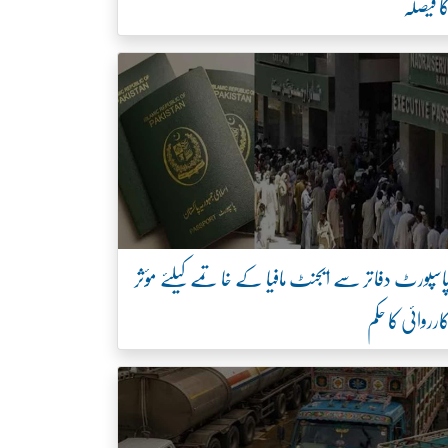
ا فیصلہ
اسپورٹ دفاتر سے ایجنٹ مافیا کے خاتمے کیلئے مؤثر
ارروائی کا حکم