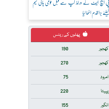
ی ایچ ایف نے ورلڈ کپ سے قبل قومی ہاکی ٹیم
یلئے بڑا قدم اٹھا لیا
پھلوں کے ریٹس
کھجور
190
کھجور
270
امرود
75
پپیتا
220
انگور
155