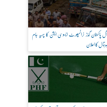
ل پاکستان گڈز ٹرانسپورٹ ایسوسی ایشن کا پہیہ جام
ڑتال کا اعلان