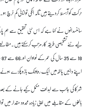
حرکت کو آہستہ کردیتے ہیں تاکہ انکی توانائی کم خرچ ہو۔
سائنسدانوں نے کہا ہے کہ اس نئی تحقیق سے ہم پارکن
18
اپنے دائیں ہاتھ میں ایک روبوٹک بازو پکڑے ہوئ
شرکا کی جانب سے اہداف مکمل کیے جانے کے بعد سائنسدا
بالغوں کے مقابلے میں اپنی زیادہ محدود مقدار میں ت