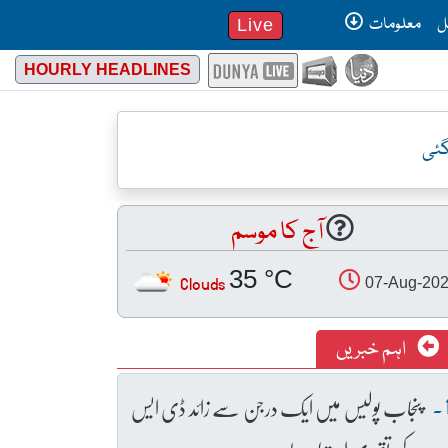
ل
معلومات
Live
HOURLY HEADLINES
آج کا موسم
35 °C
Clouds
07-Aug-20
اہم خبریں
پنجاب پولیس میں ایک درجن سے زائد ڈی ایس