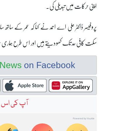
اپنی حرکات میں تبدیلی کی۔
پروفیسر ڈاکٹر علی اے احمد نے کہا کہ عمر کے ساتھ 
سکت کافی حد تک کھو دیتے ہیں اور اس طرح ہماری 
e News
on Facebook
آپ کی اس خ