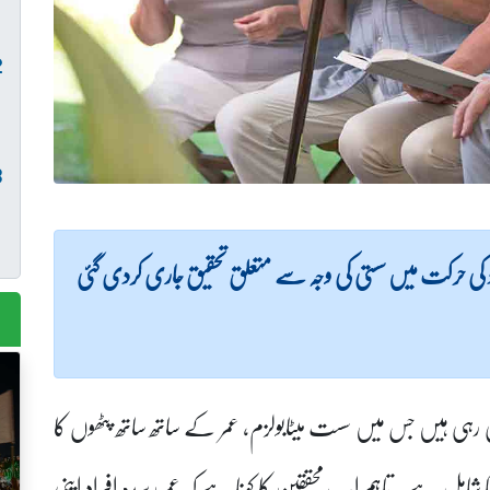
حرکت میں سستی کی وجہ سے متعلق تحقیق جاری کردی گئی
رہی ہیں جس میں سست میٹابولزم، عمر کے ساتھ ساتھ پٹھوں کا
ونا شامل ہے۔ تاہم اب محققین کا کہنا ہے کہ عمر رسیدہ افراد اپنی