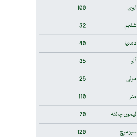
اروی
100
شلجم
32
دھنیا
40
آلو
35
مولی
25
مٹر
110
لیموں چائنہ
70
سبز مرچ
120