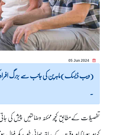
05 Jun 2024
(ویب ڈیسک)ماہرین کی جانب سے بزرگ افراد کی 
۔
تفصیلات کےمطابق کچھ ممکنہ وضاحتیں پیش کی جاتی 
کمزور ہوجانا اور وقت کے ساتھ جسمانی طور پر کم فعال ہ