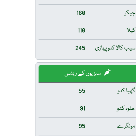
چیکو
160
کیلا
110
سیب کالا کلو پہاڑی
245
سبزیوں کے ریٹس
گھیا کدو
55
حلوہ کدو
91
مونگرے
95