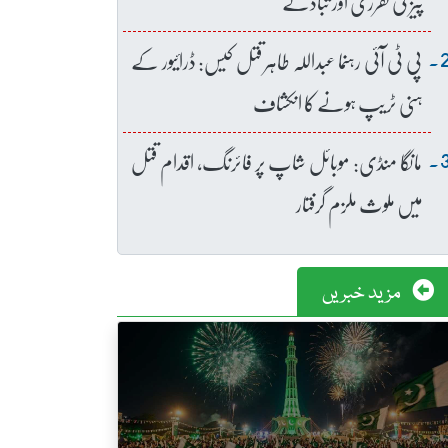
پیز کی تقرری اور تبادلے
پی ٹی آئی رہنما عبداللہ طاہر قتل کیس: ڈرائیور کے
ہنی ٹریپ ہونے کا انکشاف
مانگا منڈی: موبائل شاپ پر فائرنگ، اقدام قتل
میں ملوث ملزم گرفتار
مزید خبریں