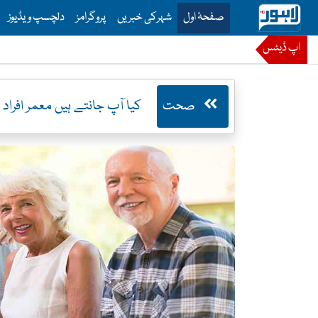
is is the main menu for Lahore News
صفحۂ اول
شہرکی خبریں
پروگرامز
دلچسپ ویڈیوز
اپ ڈیٹس
صحت
کیا آپ جانتے ہیں معمر افراد کی حرکت میں سستی کیوں آجاتی ہے؟ماہرین کی تحقیق سامنے آگئی