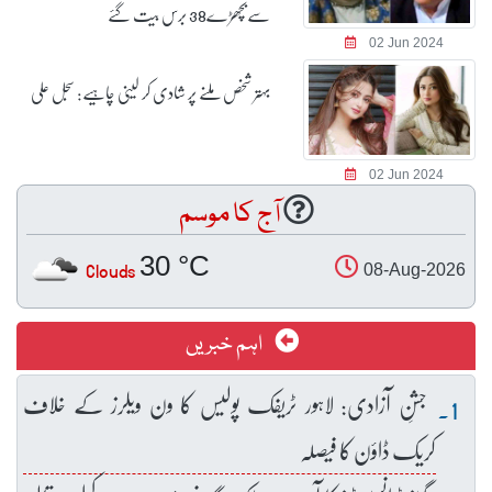
سےبچھڑے38 برس بیت گئے
02 Jun 2024
بہتر شخص ملنے پر شادی کر لینی چاہیے: سجل علی
02 Jun 2024
آج کا موسم
30 °C
Clouds
08-Aug-2026
اہم خبریں
جشنِ آزادی: لاہور ٹریفک پولیس کا ون ویلرز کے خلاف
کریک ڈاؤن کا فیصلہ