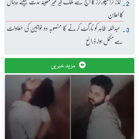
گڈز ٹرانسپورٹرز کا آج سے ملک گیر غیر معینہ مدت کیلئے ہڑتال
کا اعلان
عبداللہ طاہر کو ٹارگٹ کرنے کا منصوبہ دو خواتین کی معاونت
سے مکمل ہوا، ذرائع
مزید خبریں