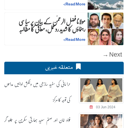
>
Read More
مولانا فضل الرحمٰن کے بیان پر سیاسی
رہنماؤں کا شدید ردعمل، معافی کا مطالبہ
>
Read More
Next →
متعلقہ خبریں
حرا مانی کی سفید ساڑھی میں دلکش ادائیں مداحوں
کی توجہ کا مرکز
03 Jun 2024
فواد خان اور صنم سعید بھارتی سکرین پر جلوہ گر