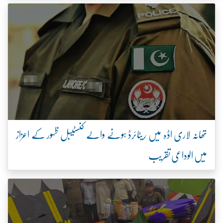
تھانہ لاری اڈہ میں ریٹائرڈ ہونے والے کنسٹیبل ظہور کے اعزاز
میں الوداعی تقریب