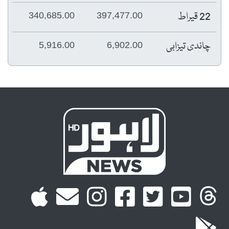
22 قیراط
340,685.00
397,477.00
چاندی تیزابی
5,916.00
6,902.00