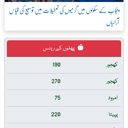
پنجاب کے سکولوں میں گرمیوں کی تعطیلات میں توسیع کی قیاس
آرائیاں
پھلوں کے ریٹس
کھجور
190
کھجور
270
امرود
75
پپیتا
220