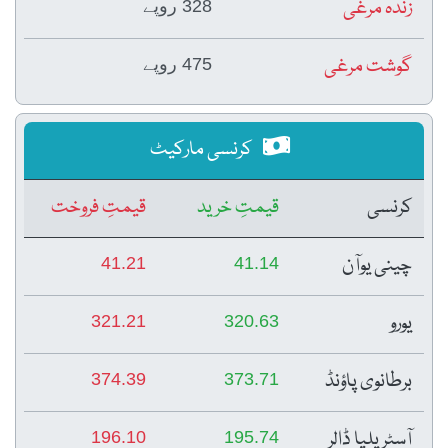
زندہ مرغی
328 روپے
گوشت مرغی
475 روپے
کرنسی مارکیٹ
کرنسی
قیمتِ خرید
قیمتِ فروخت
چینی یوآن
41.21
41.14
یورو
321.21
320.63
برطانوی پاؤنڈ
374.39
373.71
آسٹریلیا ڈالر
196.10
195.74