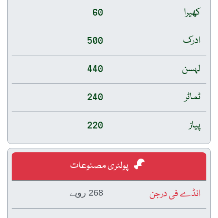
کھیرا
60
ادرک
500
لہسن
440
ٹماٹر
240
پیاز
220
پولٹری مصنوعات
انڈے فی درجن
268 روپے