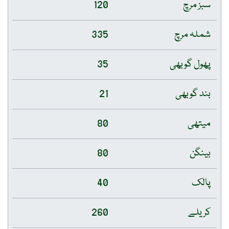
سبز مرچ
120
شملہ مرچ
335
پھول گوبھی
35
بند گوبھی
21
میتھی
80
بینگن
80
پالک
40
کریلے
260