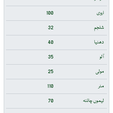
اروی
100
شلجم
32
دھنیا
40
آلو
35
مولی
25
مٹر
110
لیموں چائنہ
70