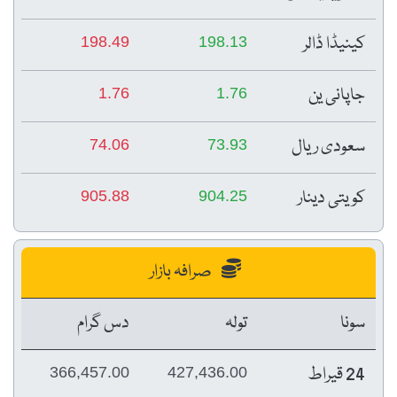
کینیڈا ڈالر
198.49
198.13
جاپانی ین
1.76
1.76
سعودی ریال
74.06
73.93
کویتی دینار
905.88
904.25
صرافہ بازار
سونا
تولہ
دس گرام
24 قیراط
366,457.00
427,436.00