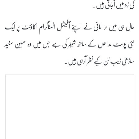
کی زد میں آجاتی ہیں۔
حال ہی میں حرا مانی نے اپنے آفیشل انسٹاگرام اکاؤنٹ پر ایک
نئی پوسٹ مداحوں کے ساتھ شیئر کی ہے جس میں وہ حسین سفید
ساڑھی زیب تن کیے نظر آرہی ہیں۔