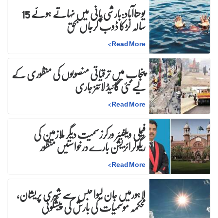
یوحناآباد:بارشی پانی میں نہاتے ہوئے 15
سالہ لڑکا ڈوب کرجاں بحق
>
Read More
پنجاب میں ترقیاتی منصوبوں کی منظوری کے
لیے نئی گائیڈ لائنز جاری
>
Read More
فیملی ویلفیئر ورکرز سمیت دیگر ملازمین کی
ریگولرائزیشن بارے درخواستیں منظور
>
Read More
لاہورمیں جان لیوا حبس سے شہری پریشان،
محکمہ موسمیات کی بارش کی پیشگوئی