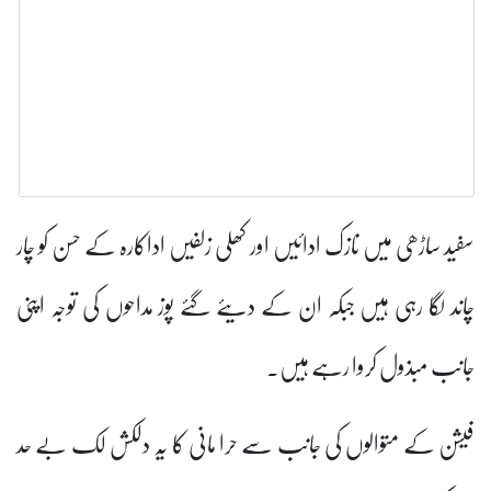
سفید ساڑھی میں نازک ادائیں اور کھلی زلفیں اداکارہ کے حسن کو چار
چاند لگا رہی ہیں جبکہ ان کے دیئے گئے پوز مداحوں کی توجہ اپنی
جانب مبذول کروا رہے ہیں۔
فیشن کے متوالوں کی جانب سے حرا مانی کا یہ دلکش لک بے حد