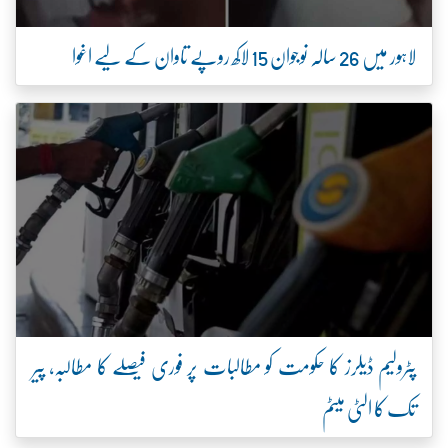
لاہور میں 26 سالہ نوجوان 15 لاکھ روپے تاوان کے لیے اغوا
پٹرولیم ڈیلرز کا حکومت کو مطالبات پر فوری فیصلے کا مطالبہ، پیر
تک کا الٹی میٹم