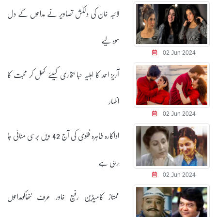
لائبہ خان کی دلکش تصاویر نے مداحوں کے دل
موہ لیے
02 Jun 2024
آریز احمد کا اہلیہ حبا بخاری کیلئے کھل کر محبت کا
اظہار
02 Jun 2024
اداکارہ طاہرہ نقوی کی آج 42 ویں برسی منائی جا
رہی ہے
02 Jun 2024
ممتاز کامیڈین رفیع خاور عرف ننھاکومداحوں