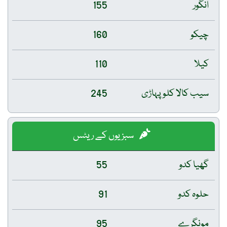
انگور
155
چیکو
160
کیلا
110
سیب کالا کلو پہاڑی
245
سبزیوں کے ریٹس
گھیا کدو
55
حلوہ کدو
91
مونگرے
95