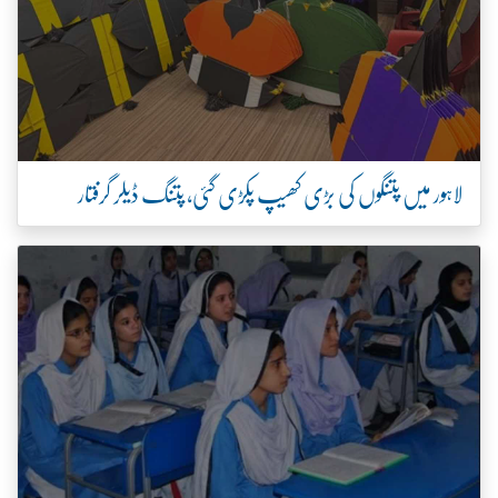
لاہور میں پتنگوں کی بڑی کھیپ پکڑی گئی، پتنگ ڈیلر گرفتار