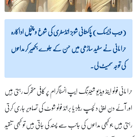
(ویب ڈیسک) پاکستانی شوبز انڈسٹری کی شوخ و چنچل اداکارہ
حرا مانی نے سفید ساڑھی میں حسن کے جلوے بکھیر کر مداحوں
کی توجہ سمیٹ لی۔
حرا مانی فوٹو اینڈ ویڈیو شیئرنگ ایپ انسٹاگرام پر کافی متحرک رہتی ہیں
اور آئے دن اپنی دلچسپ ریلز یا برانڈ فوٹو شوٹ کی تصاویر جاری کرتی
رہتی ہیں جو کبھی مداحوں کی جانب سے پسند کی جاتی ہیں تو کبھی تنقید