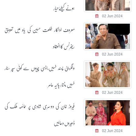
ہونے کیلئے تیار
02 Jun 2024
معروف اداکار طلعت حسین کی یاد میں تعزیتی
ریفرنس کا انعقاد
02 Jun 2024
ولگریٹی پسند نہیں،ایسی چیزوں سے کوئی سپر سٹار
نہیں بنتا: ہانیہ عامر
02 Jun 2024
فیروز خان کی دوسری شادی پر حمائمہ ملک کی
ڈھیروں دعائیں
02 Jun 2024