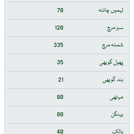
لیموں چائنہ
70
سبز مرچ
120
شملہ مرچ
335
پھول گوبھی
35
بند گوبھی
21
میتھی
80
بینگن
80
پالک
40