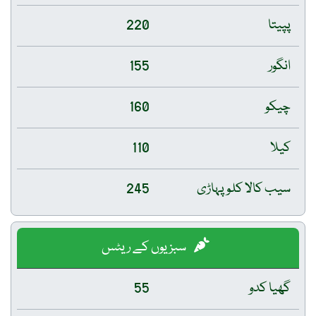
پپیتا
220
انگور
155
چیکو
160
کیلا
110
سیب کالا کلو پہاڑی
245
سبزیوں کے ریٹس
گھیا کدو
55