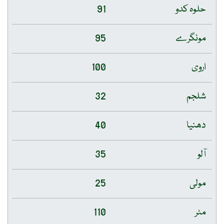
حلوہ کدو
91
مونگرے
95
اروی
100
شلجم
32
دھنیا
40
آلو
35
مولی
25
مٹر
110