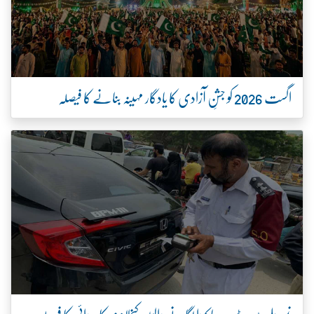
اگست 2026 کو جشنِ آزادی کا یادگار مہینہ بنانے کا فیصلہ