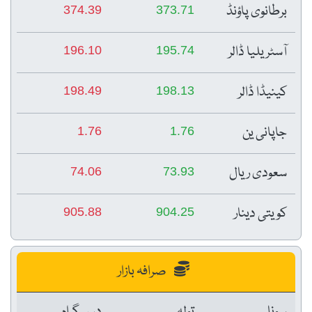
برطانوی پاؤنڈ
374.39
373.71
آسٹریلیا ڈالر
196.10
195.74
کینیڈا ڈالر
198.49
198.13
جاپانی ین
1.76
1.76
سعودی ریال
74.06
73.93
کویتی دینار
905.88
904.25
صرافہ بازار
سونا
تولہ
دس گرام