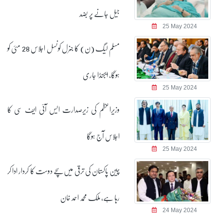
جیل جانے پر بضد
25 May 2024
مسلم لیگ (ن) کا جنرل کونسل اجلاس 28 مئی کو
ہوگا، ایجنڈا جاری
25 May 2024
وزیراعظم کی زیرصدارت ایس آئی ایف سی کا
اجلاس آج ہوگا
25 May 2024
چین پاکستان کی ترقی میں سچے دوست کا کردار ادا کر
رہا ہے، ملک محمد احمد خان
24 May 2024