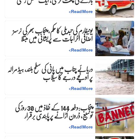
باڑے کی چھت گرگئی، ایک شخص زخمی
>
Read More
یونیفارم کی تبدیلی کا حکم، پنجاب بھر کی نرسز
اضافی اخراجات سے پریشانی میں مبتلا
>
Read More
دریائے چناب میں پانی کی سطح بلند، ہیڈ مرالہ
پر اونچے درجے کا سیلاب
>
Read More
پنجاب:دفعہ 144 کے نفاذ میں 30 روز کی
توسیع، ڈرون اُڑانے پر پابندی برقرار
>
Read More