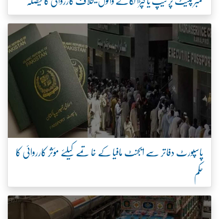
نمبر پلیٹ پر ٹیپ یا کپڑا لگانے والوں کیخلاف کارروائی کا فیصلہ
پاسپورٹ دفاتر سے ایجنٹ مافیا کے خاتمے کیلئے مؤثر کارروائی کا
حکم