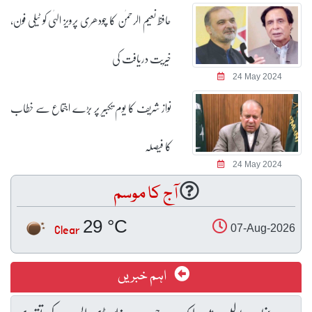
حافظ نعیم الرحمٰن کا چودھری پرویز الہٰی کو ٹیلی فون،
خیریت دریافت کی
24 May 2024
نواز شریف کا یوم تکبیر پر بڑے اجتماع سے خطاب
کا فیصلہ
24 May 2024
آج کا موسم
29 °C
Clear
07-Aug-2026
اہم خبریں