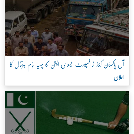
آل پاکستان گڈز ٹرانسپورٹ ایسوسی ایشن کا پہیہ جام ہڑتال کا
اعلان