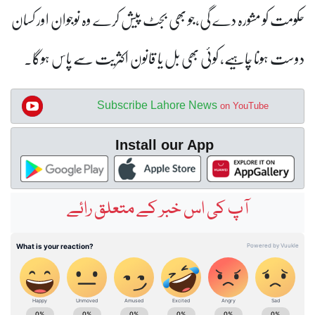
حکومت کو مشورہ دے گی،جو بھی بجٹ پیش کرے وہ نوجوان اور کسان
دوست ہونا چاہیے، کوئی بھی بل یا قانون اکثریت سے پاس ہوگا۔
Subscribe Lahore News
on YouTube
Install our App
آپ کی اس خبر کے متعلق رائے