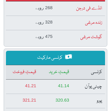
انڈے فی درجن
268 روپے
زندہ مرغی
328 روپے
گوشت مرغی
475 روپے
کرنسی مارکیٹ
کرنسی
قیمتِ خرید
قیمتِ فروخت
چینی یوآن
41.21
41.14
یورو
321.21
320.63