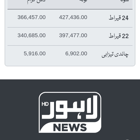
24 قیراط
366,457.00
427,436.00
22 قیراط
340,685.00
397,477.00
چاندی تیزابی
5,916.00
6,902.00