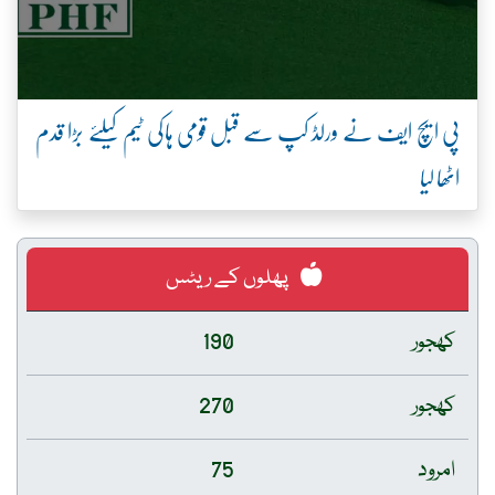
پی ایچ ایف نے ورلڈ کپ سے قبل قومی ہاکی ٹیم کیلئے بڑا قدم
اٹھا لیا
پھلوں کے ریٹس
کھجور
190
کھجور
270
امرود
75