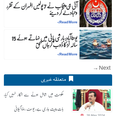
آئی جی پنجاب نے 7 پولیس افسران کے تقرر
و تبادلے کر دیئے
>
Read More
یوحناآباد:بارشی پانی میں نہاتے ہوئے 15
سالہ لڑکا ڈوب کرجاں بحق
>
Read More
Next →
متعلقہ خبریں
حکومت میں شامل ہونے سے انکار نہیں کیا،
بات چیت جاری ہے: یوسف رضا گیلانی
26 May 2024