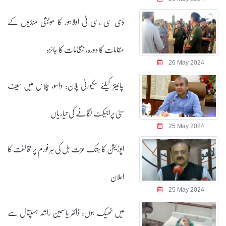
ڈی سی ،سی ٹی اولاہور کا مویشی منڈیوں کے
مقامات کا دورہ،انتظامات کا جائزہ
26 May 2024
چائینز کیلئے سکیورٹی پلان: داسو، چلاس میں سیف
سٹی پراجیکٹ لگانے کی تیاریاں
25 May 2024
اپوزیشن کا ہتک عزت بل کی ہر فورم پر مخالفت کا
اعلان
25 May 2024
میں ٹھیک ہوں: ڈاکٹر یاسمین راشد ہسپتال سے