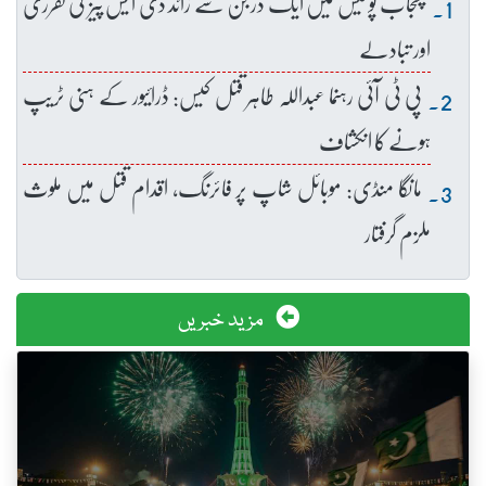
پنجاب پولیس میں ایک درجن سے زائد ڈی ایس پیز کی تقرری
اور تبادلے
پی ٹی آئی رہنما عبداللہ طاہر قتل کیس: ڈرائیور کے ہنی ٹریپ
ہونے کا انکشاف
مانگا منڈی: موبائل شاپ پر فائرنگ، اقدام قتل میں ملوث
ملزم گرفتار
مزید خبریں