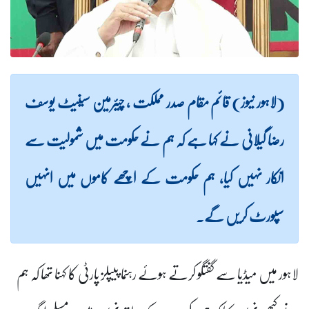
(لاہور نیوز) قائم مقام صدر مملکت ، چیئرمین سینیٹ یوسف
رضا گیلانی نے کہا ہے کہ ہم نے حکومت میں شمولیت سے
انکار نہیں کیا، ہم حکومت کے اچھے کاموں میں انہیں
سپورٹ کریں گے۔
لاہور میں میڈیا سے گفتگو کرتے ہوئے رہنما پیپلز پارٹی کا کہنا تھا کہ ہم