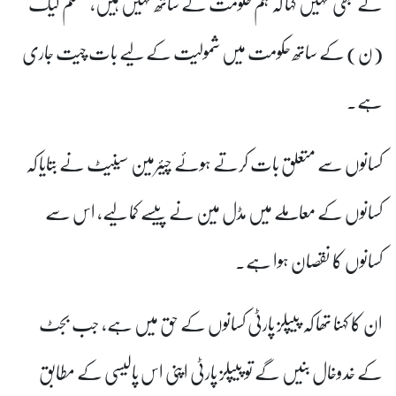
نے کبھی نہیں کہا کہ ہم حکومت کے ساتھ نہیں ہیں، مسلم لیگ
(ن) کے ساتھ حکومت میں شمولیت کے لیے بات چیت جاری
ہے۔
کسانوں سے متعلق بات کرتے ہوئے چیئرمین سینیٹ نے بتایا کہ
کسانوں کے معاملے میں مڈل مین نے پیسے کما لیے، اس سے
کسانوں کا نقصان ہوا ہے۔
ان کا کہنا تھا کہ پیپلز پارٹی کسانوں کے حق میں ہے، جب بجٹ
کے خدوخال بنیں گے تو پیپلز پارٹی اپنی اس پالیسی کے مطابق