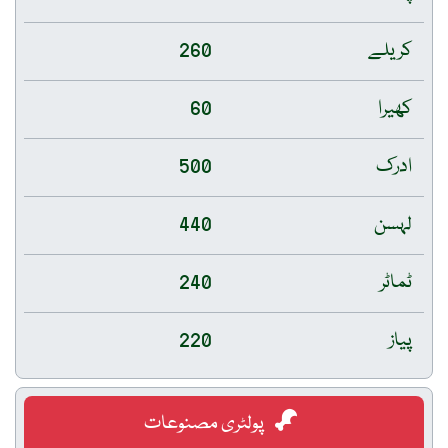
کریلے
260
کھیرا
60
ادرک
500
لہسن
440
ٹماٹر
240
پیاز
220
پولٹری مصنوعات