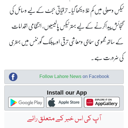
ٹیکس وصولی میں کم خلا دیکھا گیا۔ ترقیاتی بجٹ کے لیے وسائل کی
گنجائش پیداکرنے کے لیے بہتر ٹیکس پالیسیوں، انتظامی اقدامات
کے ساتھ مجموعی سماجی ومعاشی ترقی اور پبلک گورننس میں بہتری
کی ضرورت ہے۔
Follow Lahore News
on Facebook
Install our App
آپ کی اس خبر کے متعلق رائے