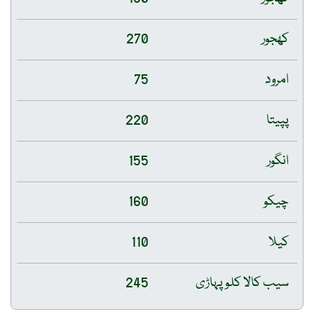
کھجور
270
امرود
75
پپیتا
220
انگور
155
چیکو
160
کیلا
110
سیب کالا کلو پہاڑی
245