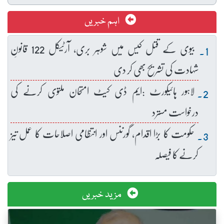
اہم خبریں
بیوی کے قتل کیس میں شوہر بری، آرٹیکل 122 قانونِ
شہادت کی تشریح بھی کر دی
لاہور ہائیکورٹ :ایم ڈی کیٹ امتحان ملتوی کرنے کی
درخواست مسترد
حکومت کا بڑا اقدام، گورننس اور انتظامی اصلاحات کا عمل تیز
کرنے کا فیصلہ
مزید خبریں