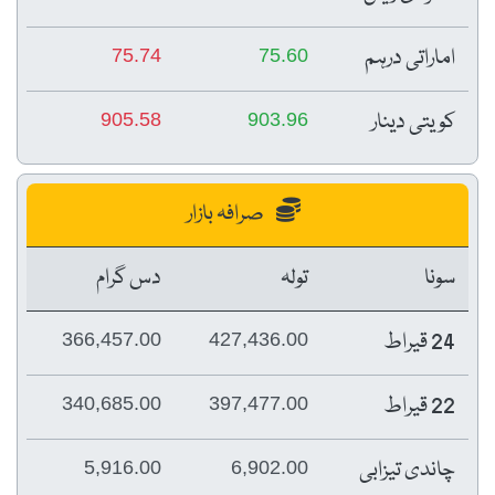
اماراتی درہم
75.74
75.60
کویتی دینار
905.58
903.96
صرافہ بازار
سونا
تولہ
دس گرام
24 قیراط
366,457.00
427,436.00
22 قیراط
340,685.00
397,477.00
چاندی تیزابی
5,916.00
6,902.00