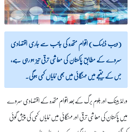
(ویب ڈیسک) اقوام متحدہ کی جانب سے جاری اقتصادی
سروے کے مطابق پاکستان کی معاشی ترقی تیز ہو رہی ہے،
جس کے نتیجے میں مہنگائی میں بھی نمایاں کمی ہوگی۔
ورلڈ بینک اور بلوم برگ کے بعد اقوام متحدہ کے اقتصادی سروے
میں پاکستان کی معاشی ترقی اور مہنگائی میں نمایاں کمی کی پیش گوئی