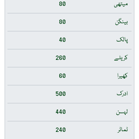
میتھی
80
بینگن
80
پالک
40
کریلے
260
کھیرا
60
ادرک
500
لہسن
440
ٹماٹر
240