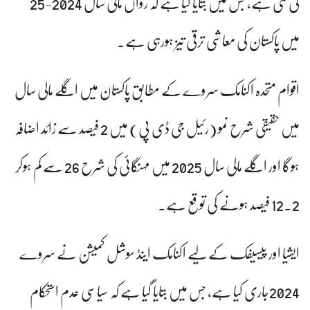
کی گئی ہے، جس میں بتایا گیا ہے کہ رواں مالی سال 2024-25
میں پاکستان کی معاشی ترقی تیز ہورہی ہے۔
اقوام متحدہ اکنامک سروے کے مطابق پاکستان میں اگلے مالی سال
میں حقیقی شرح نمو (رئیل جی ڈی پی) میں 2 فیصد سے زائد اضافہ
ہوگا اور اگلے مالی سال 2025 میں مہنگائی کی شرح 26 سے کم ہوکر
12.2 فیصد ہونے کی توقع ہے۔
ایشیا اور پیسیفک کے لیے اکنامک اینڈ سوشل کمیشن نے سروے
2024جاری کیا ہے، جس میں بتایا گیا ہے کہ سیاسی عدم استحکام