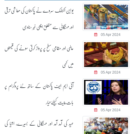
یو این اکنامک سروے نے پاکستان کی معاشی ترقی
اور مہنگائی سے متعلق اچھی خبر سنادی
05 Apr 2024
عالمی اور مقامی سطح پر پرواز کرتی سونے کی قیمتوں
میں کمی
05 Apr 2024
آئی ایم ایف پاکستان کے ساتھ نئے پروگرام پر
بات چیت کیلئے تیار
05 Apr 2024
عید کی آمد آمد اور مہنگائی کے بسیرے، اشیا کی