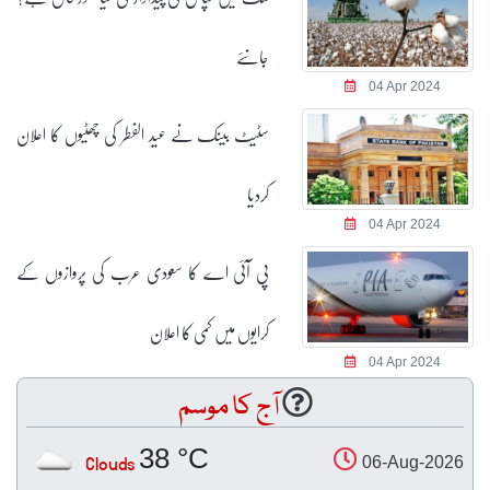
جانئے
04 Apr 2024
سٹیٹ بینک نے عید الفطر کی چھٹیوں کا اعلان
کردیا
04 Apr 2024
پی آئی اے کا سعودی عرب کی پروازوں کے
کرایوں میں کمی کا اعلان
04 Apr 2024
آج کا موسم
38 °C
Clouds
06-Aug-2026