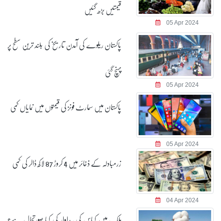
قیمتیں بڑھ گئیں
05 Apr 2024
پاکستان ریلوے کی آمدن تاریخ کی بلند ترین سطح پر
پہنچ گئی
05 Apr 2024
پاکستان میں سمارٹ فونز کی قیمتوں میں نمایاں کمی
05 Apr 2024
زرمبادلہ کے ذخائر میں 4 کروڑ 87 لاکھ ڈالر کی کمی
04 Apr 2024
ملک میں کپاس کی پیداوار کی کیا صورتحال ہے؟