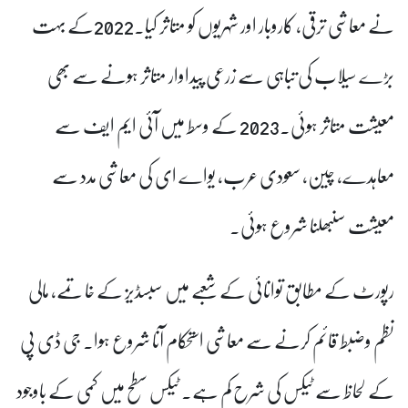
نے معاشی ترقی، کاروبار اور شہریوں کو متاثر کیا۔2022کے بہت
بڑے سیلاب کی تباہی سے زرعی پیداوار متاثر ہونے سے بھی
معیشت متاثر ہوئی۔2023 کے وسط میں آئی ایم ایف سے
معاہدے، چین، سعودی عرب، یواے ای کی معاشی مدد سے
معیشت سنبھلنا شروع ہوئی۔
رپورٹ کے مطابق توانائی کے شعبے میں سبسڈیز کے خاتمے، مالی
نظم وضبط قائم کرنے سے معاشی استحکام آنا شروع ہوا۔ جی ڈی پی
کے لحاظ سے ٹیکس کی شرح کم ہے۔ ٹیکس سطح میں کمی کے باوجود