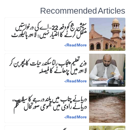
Recommended Articles
سیشن جج کو دفعہ 22-اے کی درخواستیں
منتقل کرنے کا اختیار نہیں: لاہور ہائیکورٹ
>
Read More
وزیرِ تعلیم پنجاب رانا سکندر حیات کا ٹیچر بن کر
لاہور میں پڑھانے کا فیصلہ
>
Read More
دریائے چناب میں بلند درجے کا سیلاب،
دریائے راوی میں مجموعی صورتحال مستحکم
>
Read More