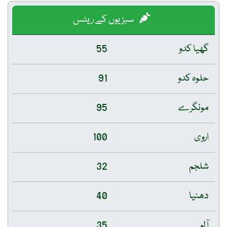
سبزیوں کے ریٹس
گھیا کدو
55
حلوہ کدو
91
مونگرے
95
اروی
100
شلجم
32
دھنیا
40
آلو
35