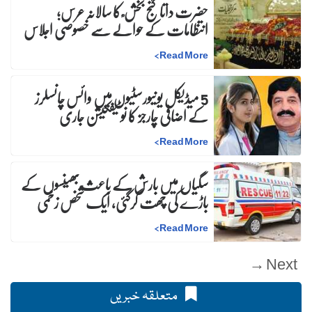
حضرت داتا گنج بخش ؒ کا سالانہ عرس;
انتظامات کے حوالے سے خصوصی اجلاس
>
Read More
5 میڈیکل یونیورسٹیوں میں وائس چانسلرز
کے اضافی چارجز کا نوٹیفکیشن جاری
>
Read More
سگیاں میں بارش کے باعث بھینسوں کے
باڑے کی چھت گرگئی، ایک شخص زخمی
>
Read More
Next →
متعلقہ خبریں