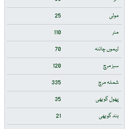
مولی
25
مٹر
110
لیموں چائنہ
70
سبز مرچ
120
شملہ مرچ
335
پھول گوبھی
35
بند گوبھی
21