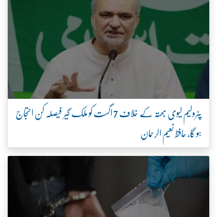
پٹرولیم لیوی بھتہ کے خلاف 7 اگست کو ملک گیر فیصلہ کن احتجاج
ہو گا، حافظ نعیم الرحمان