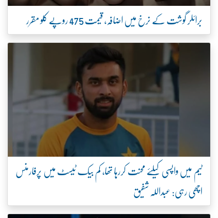
برائلر گوشت کے نرخ میں اضافہ، قیمت 475 روپے کلو مقرر
ٹیم میں واپسی کیلئے محنت کررہا تھا، کم بیک ٹیسٹ میں پرفارمنس
اچھی رہی: عبداللہ شفیق