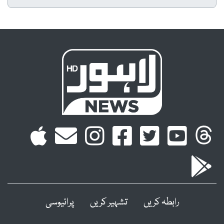
رابطہ کریں
تشہیر کریں
پرائیوسی