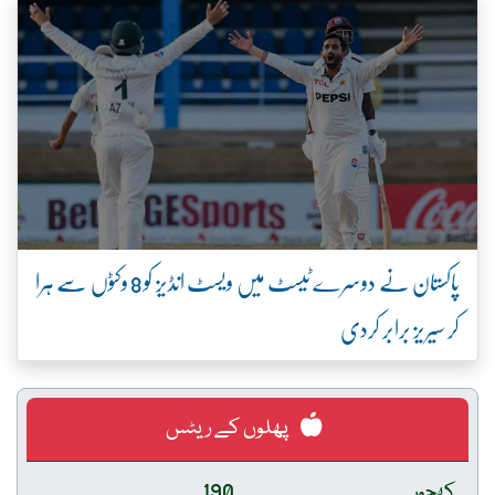
پاکستان نے دوسرے ٹیسٹ میں ویسٹ انڈیز کو 8 وکٹوں سے ہرا
کر سیریز برابر کردی
پھلوں کے ریٹس
کھجور
190