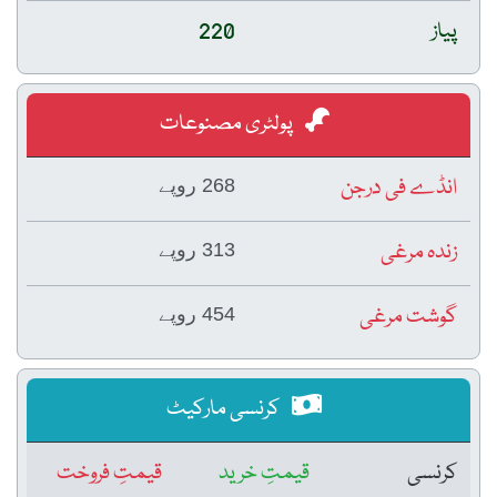
پیاز
220
پولٹری مصنوعات
انڈے فی درجن
268 روپے
زندہ مرغی
313 روپے
گوشت مرغی
454 روپے
کرنسی مارکیٹ
کرنسی
قیمتِ خرید
قیمتِ فروخت