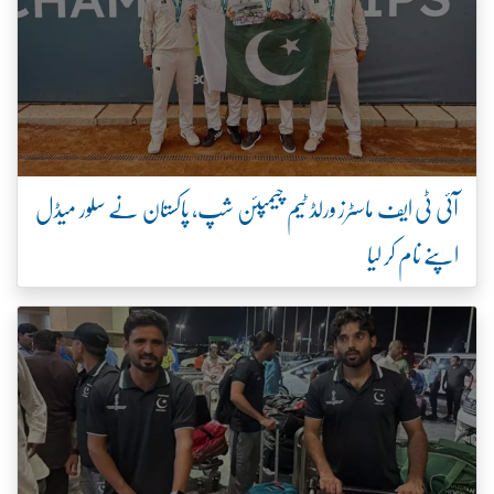
آئی ٹی ایف ماسٹرز ورلڈ ٹیم چیمپئن شپ، پاکستان نے سلور میڈل
اپنے نام کر لیا