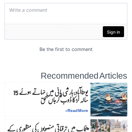
Recommended Articles
یوحناآباد:بارشی پانی میں نہاتے ہوئے 15
سالہ لڑکا ڈوب کرجاں بحق
>
Read More
پنجاب میں ترقیاتی منصوبوں کی منظوری کے