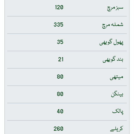
سبز مرچ
120
شملہ مرچ
335
پھول گوبھی
35
بند گوبھی
21
میتھی
80
بینگن
80
پالک
40
کریلے
260