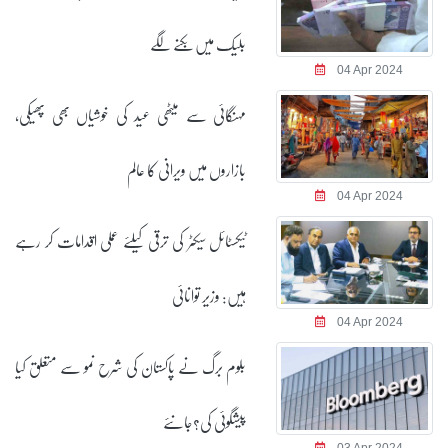
بلیک میں بکنے لگے
04 Apr 2024
مہنگائی سے میٹھی عید کی خوشیاں بھی پھیکی،
بازاروں میں ویرانی کا عالم
04 Apr 2024
ٹیکسٹائل سیکٹر کی ترقی کیلئے عملی اقدامات کر رہے
ہیں: وزیر توانائی
04 Apr 2024
بلوم برگ نے پاکستان کی شرح نمو سے متعلق کیا
پیشگوئی کی؟جانئے
03 Apr 2024