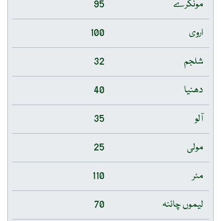
مونگرے
95
اروی
100
شلجم
32
دھنیا
40
آلو
35
مولی
25
مٹر
110
لیموں چائنہ
70