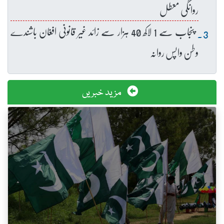
روانگی معطل
پنجاب سے 1 لاکھ 40 ہزار سے زائد غیر قانونی افغان باشندے
وطن واپس روانہ
مزید خبریں