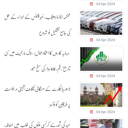
04 Apr 2024
محکمہ ایکسائز پنجاب: نمبرپلیٹس کے اجراء کے عمل
کی جامع تشکیل نو شروع
04 Apr 2024
سرمایہ کاروں کا اعتماد بحال! سٹاک مارکیٹ میں نئی
تاریخ رقم، 68 ہزار کی سطح عبور
04 Apr 2024
لاہور ہائیکورٹ کے مہنگائی کیخلاف آئینی درخواست
پر فریقین کو نوٹسز
04 Apr 2024
عید کی آمد،نئے کرنسی نوٹوں کی طلب میں اضافہ،