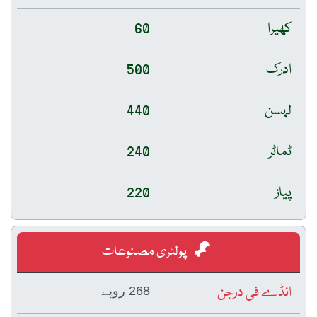
کھیرا
60
ادرک
500
لہسن
440
ٹماٹر
240
پیاز
220
پولٹری مصنوعات
انڈے فی درجن
268 روپے