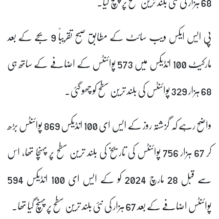
68 ہزار کی نئی بلند ترین سطح پر پہنچ گیا۔
پی ایس ایکس ویب سائٹ کے مطابق صبح تقریباً 9 بجے کے بعد
مارکیٹ 100 انڈیکس میں 573 پوائنٹس کے اضافے کے ساتھ ہی
68 ہزار 329 پوائنٹس کی بلند ترین سطح کو چھو گئی۔
واضح رہے کہ گزشتہ روز کے ایس ای 100 انڈیکس 869 پوائنٹس بڑھ
کر 67 ہزار 756 پوائنٹس کی تاریخ کی بلند ترین سطح پر پہنچا تھا، اس
سے قبل 28 مارچ 2024 کو کے ایس ای 100 انڈیکس 594
پوائنٹس اضافے کے بعد 67 ہزار کی نئی بلند ترین سطح پر پہنچ گیا تھا۔