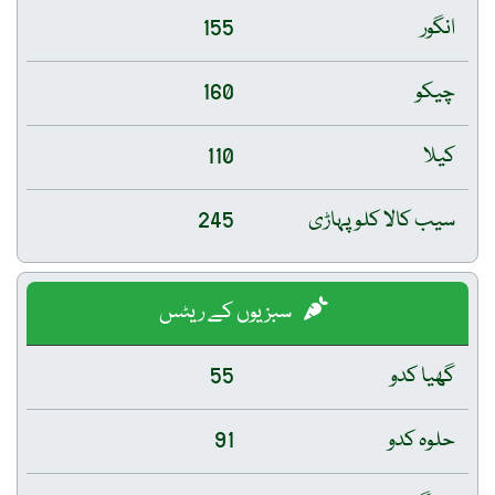
انگور
155
چیکو
160
کیلا
110
سیب کالا کلو پہاڑی
245
سبزیوں کے ریٹس
گھیا کدو
55
حلوہ کدو
91