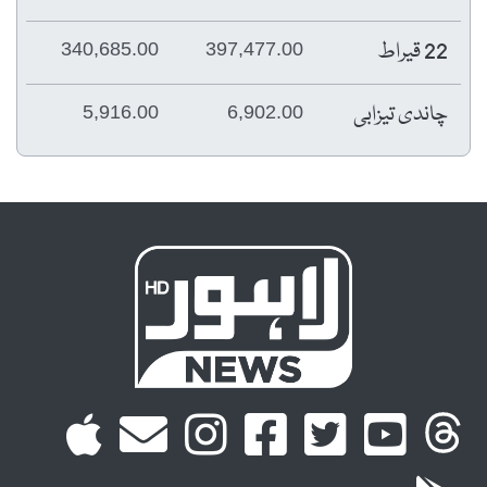
22 قیراط
340,685.00
397,477.00
چاندی تیزابی
5,916.00
6,902.00