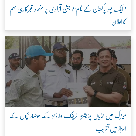
’’ایک پودا پاکستان کے نام‘‘، جشنِ آزادی پر منفرد شجرکاری مہم
کا اعلان
میٹرک میں نمایاں پوزیشنز: ٹریفک وارڈنز کے ہونہار بچوں کے
اعزاز میں تقریب