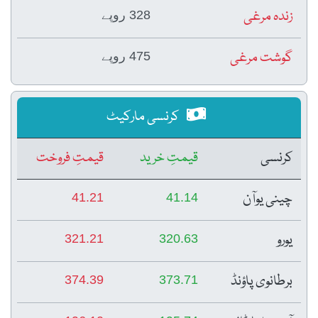
زندہ مرغی
328 روپے
گوشت مرغی
475 روپے
کرنسی مارکیٹ
کرنسی
قیمتِ خرید
قیمتِ فروخت
چینی یوآن
41.21
41.14
یورو
321.21
320.63
برطانوی پاؤنڈ
374.39
373.71