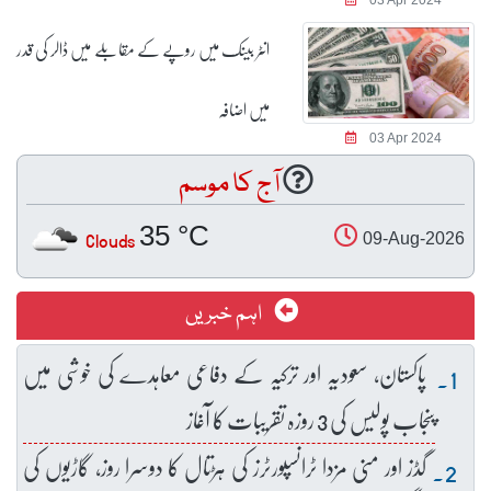
انٹر بینک میں روپے کے مقابلے میں ڈالر کی قدر
میں اضافہ
03 Apr 2024
آج کا موسم
35 °C
Clouds
09-Aug-2026
اہم خبریں
پاکستان، سعودیہ اور ترکیہ کے دفاعی معاہدے کی خوشی میں
پنجاب پولیس کی 3 روزہ تقریبات کا آغاز
گڈز اور منی مزدا ٹرانسپورٹرز کی ہڑتال کا دوسرا روز، گاڑیوں کی