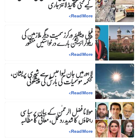
لیے نئی گائیڈ لائنز جاری
>
Read More
فیملی ویلفیئر ورکرز سمیت دیگر ملازمین کی
ریگولرائزیشن بارے درخواستیں منظور
>
Read More
لاہورمیں جان لیوا حبس سے شہری پریشان،
محکمہ موسمیات کی بارش کی پیشگوئی
>
Read More
مولانا فضل الرحمٰن کے بیان پر سیاسی
رہنماؤں کا شدید ردعمل، معافی کا مطالبہ
>
Read More