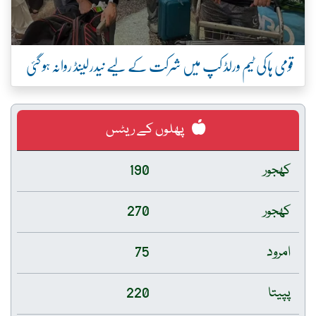
قومی ہاکی ٹیم ورلڈ کپ میں شرکت کے لیے نیدرلینڈ روانہ ہو گئی
پھلوں کے ریٹس
کھجور
190
کھجور
270
امرود
75
پپیتا
220