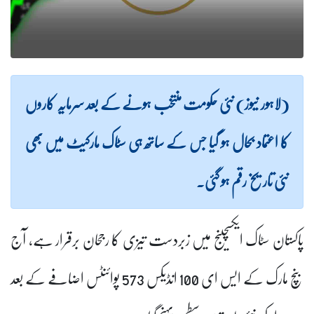
(لاہور نیوز) نئی حکومت منتخب ہونے کے بعد سرمایہ کاروں
کا اعتماد بحال ہو گیا جس کے ساتھ ہی سٹاک مارکیٹ میں بھی
نئی تاریخ رقم ہو گئی۔
پاکستان سٹاک ایکسچینج میں زبردست تیزی کا رجحان برقرار ہے، آج
بنچ مارک کے ایس ای 100 انڈیکس 573 پوائنٹس اضافے کے بعد