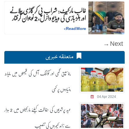
غالب مارکیٹ: شراب پی کر گاڑی چلانے
اور ہلڑ بازی کی ویڈیو وائرل، 2 نوجوان گرفتار
>
Read More
Next →
متعلقہ خبریں
بناسپتی گھی اور کوکنگ آئل کی قیمتوں میں ماہانہ
بنیادوں پر کمی
04 Apr 2024
عید پرشہریوں کی حفاظت کیلئے مارکیٹوں میں 2 ہزار
سے زائد کیمروں کی تنصیب