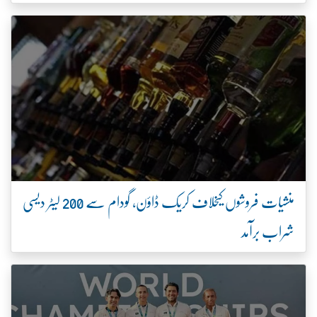
منشیات فروشوں کیخلاف کریک ڈاؤن، گودام سے 200 لیٹر دیسی
شراب برآمد