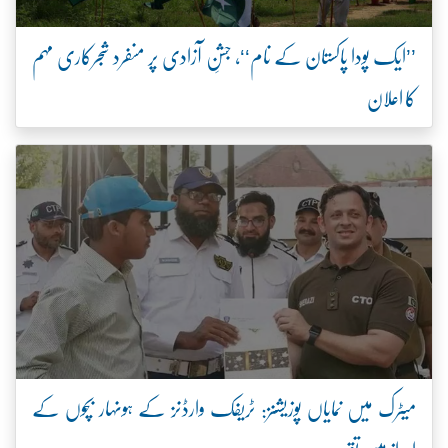
’’ایک پودا پاکستان کے نام‘‘، جشنِ آزادی پر منفرد شجرکاری مہم
کا اعلان
میٹرک میں نمایاں پوزیشنز: ٹریفک وارڈنز کے ہونہار بچوں کے