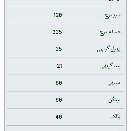
سبز مرچ
120
شملہ مرچ
335
پھول گوبھی
35
بند گوبھی
21
میتھی
80
بینگن
80
پالک
40