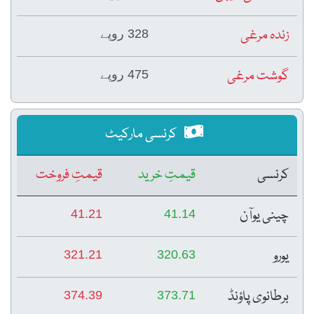
زندہ مرغی
328 روپے
گوشت مرغی
475 روپے
کرنسی مارکیٹ
کرنسی
قیمتِ خرید
قیمتِ فروخت
چینی یوآن
41.21
41.14
یورو
321.21
320.63
برطانوی پاؤنڈ
374.39
373.71