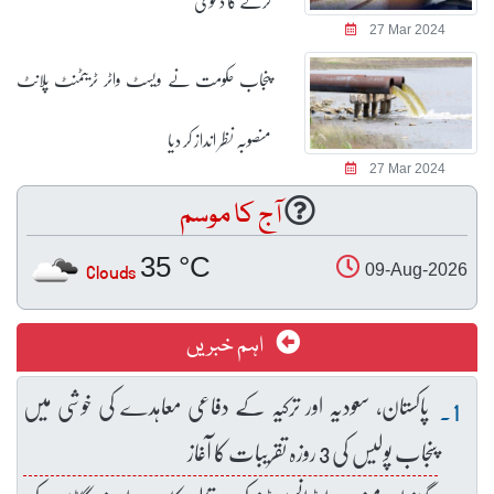
کرنے کا دعویٰ
27 Mar 2024
پنجاب حکومت نے ویسٹ واٹر ٹریٹمنٹ پلانٹ
منصوبہ نظر انداز کر دیا
27 Mar 2024
آج کا موسم
35 °C
Clouds
09-Aug-2026
اہم خبریں
پاکستان، سعودیہ اور ترکیہ کے دفاعی معاہدے کی خوشی میں
پنجاب پولیس کی 3 روزہ تقریبات کا آغاز