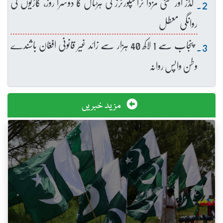
گڈز اور منی مزدا ٹرانسپورٹرز کی ہڑتال کا دوسرا روز، گاڑیوں کی
روانگی معطل
پنجاب سے 1 لاکھ 40 ہزار سے زائد غیر قانونی افغان باشندے
وطن واپس روانہ
مزید خبریں