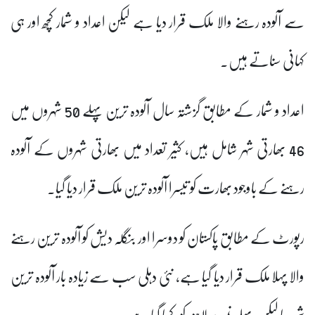
سے آلودہ رہنے والا ملک قرار دیا ہے لیکن اعداد و شمار کچھ اور ہی
کہانی سناتے ہیں۔
اعداد و شمار کے مطابق گزشتہ سال آلودہ ترین پہلے 50 شہروں میں
46 بھارتی شہر شامل ہیں، کثیر تعداد میں بھارتی شہروں کے آلودہ
رہنے کے باوجود بھارت کو تیسرا آلودہ ترین ملک قرار دیا گیا۔
رپورٹ کے مطابق پاکستان کو دوسرا اور بنگلہ دیش کو آلودہ ترین رہنے
والا پہلا ملک قرار دیا گیا ہے، نئی دہلی سب سے زیادہ بار آلودہ ترین
شہر رہا لیکن پہلے نمبر پر لاہور کو رکھا گیا ہے۔