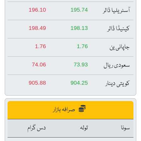
آسٹریلیا ڈالر
196.10
195.74
کینیڈا ڈالر
198.49
198.13
جاپانی ین
1.76
1.76
سعودی ریال
74.06
73.93
کویتی دینار
905.88
904.25
صرافہ بازار
سونا
تولہ
دس گرام