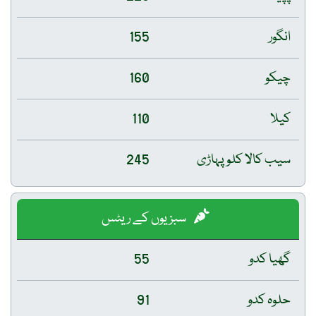
انگور
155
چیکو
160
کیلا
110
سیب کالا کلو پہاڑی
245
سبزیوں کے ریٹس
گھیا کدو
55
حلوہ کدو
91