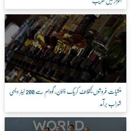
اعزاز میں تقریب
منشیات فروشوں کیخلاف کریک ڈاؤن، گودام سے 200 لیٹر دیسی
شراب برآمد