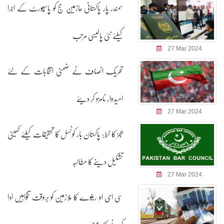
سمندر پار پاکستانی عازمین حج کو پاسپورٹ کے اجرا
کیلئے نئی پالیسی مرتب
27 Mar 2024
تحریک انصاف نے ضمنی انتخابات کے لئے
امیدوار نامزد کر دیئے
27 Mar 2024
ججز کا خط: پاکستان بار کونسل کا تحقیقات کیلئے کمیٹی
تشکیل دینے کا مطالبہ
27 Mar 2024
سی ای او ریلوے کا ملازمین کو بروقت تنخواہیں ادا