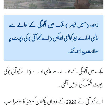
لاہور: (سہیل قیصر ) ملک میں آلودگی کے حوالے سے
عالمی ادارے ایئر کوالٹی انڈیکس (اے کیو آئی) کی رپورٹ پر
سوالات پیدا ہوگئے۔
ملک میں آلودگی کے حوالے سے عالمی ادارے (اے کیو آئی) کی
رپورٹ شکوک کی زد میں آ گئی۔
اے کیو آئی نے 2023 کے دوران پاکستان کو دنیا کا دوسرا سب