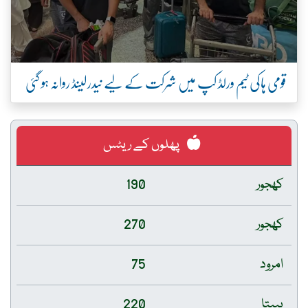
قومی ہاکی ٹیم ورلڈ کپ میں شرکت کے لیے نیدرلینڈ روانہ ہو گئی
پھلوں کے ریٹس
کھجور
190
کھجور
270
امرود
75
پپیتا
220