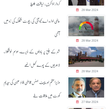
کردار ادا کریں: لیاقت بلوچ
28 Mar 2024
عالمی ادارہ اے کیو آئی کی رپورٹ شکوک کی زد میں
آ گئی
28 Mar 2024
شہر کے افق پر بادلوں کے ڈیرے، موسم خوشگوار،
لاہوریوں کے چہرے کھل اٹھے
28 Mar 2024
وزیراعظم اور چیف جسٹس قاضی فائز عیسیٰ کی سپریم
کورٹ میں ملاقات طے
27 Mar 2024