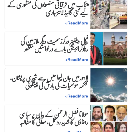
پنجاب میں ترقیاتی منصوبوں کی منظوری کے
لیے نئی گائیڈ لائنز جاری
>
Read More
فیملی ویلفیئر ورکرز سمیت دیگر ملازمین کی
ریگولرائزیشن بارے درخواستیں منظور
>
Read More
لاہورمیں جان لیوا حبس سے شہری پریشان،
محکمہ موسمیات کی بارش کی پیشگوئی
>
Read More
مولانا فضل الرحمٰن کے بیان پر سیاسی
رہنماؤں کا شدید ردعمل، معافی کا مطالبہ