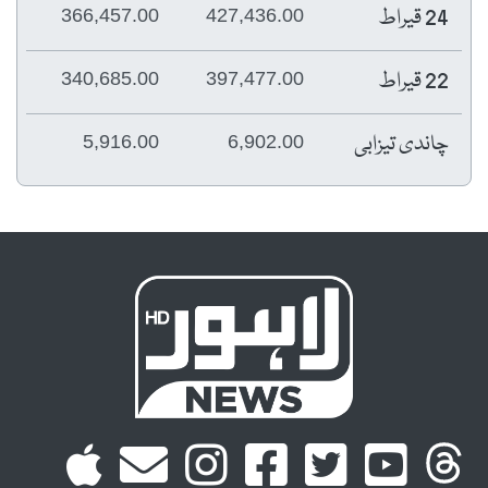
24 قیراط
366,457.00
427,436.00
22 قیراط
340,685.00
397,477.00
چاندی تیزابی
5,916.00
6,902.00