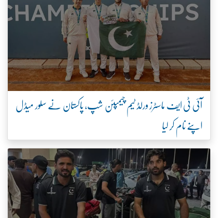
آئی ٹی ایف ماسٹرز ورلڈ ٹیم چیمپئن شپ، پاکستان نے سلور میڈل
اپنے نام کر لیا