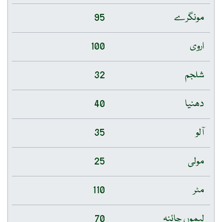
مونگرے
95
اروی
100
شلجم
32
دھنیا
40
آلو
35
مولی
25
مٹر
110
لیموں چائنہ
70