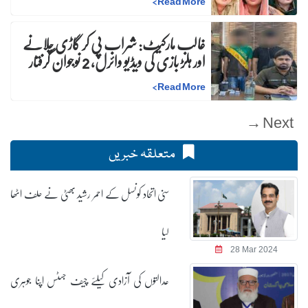
>
Read More
غالب مارکیٹ: شراب پی کر گاڑی چلانے
اور ہلڑ بازی کی ویڈیو وائرل، 2 نوجوان گرفتار
>
Read More
Next →
متعلقہ خبریں
سنی اتحاد کونسل کے احمر رشید بھٹی نے حلف اٹھا
لیا
28 Mar 2024
عدالتوں کی آزادی کیلئے چیف جسٹس اپنا جوہری