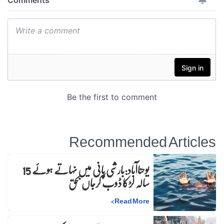
Recommended Articles
یوحناآباد:بارشی پانی میں نہاتے ہوئے 15
سالہ لڑکا ڈوب کرجاں بحق
>
Read More