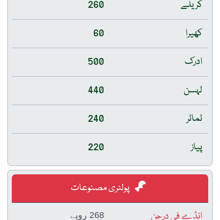
کریلے
260
کھیرا
60
ادرک
500
لہسن
440
ٹماٹر
240
پیاز
220
پولٹری مصنوعات
انڈے فی درجن
268 روپے