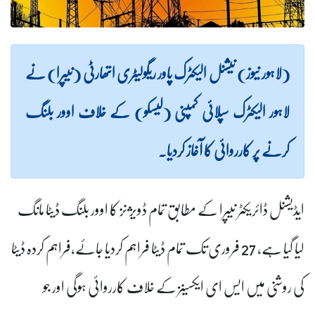
(لاہور نیوز) نیشنل الیکٹرک پاور ریگولیٹری اتھارٹی (نیپرا) نے
لاہور الیکٹرک سپلائی کمپنی (لیسکو) کے خلاف اوور بلنگ
کرنے پر کارروائی کا آغاز کردیا۔
ایڈیشنل ڈائریکٹر نیپرا کے مطابق تمام ڈویژنز کا اوور بلنگ ڈیٹا مانگ
لیا گیا ہے، 27 فروری تک تمام ڈیٹا فراہم کردیا جائے،فراہم کردہ ڈیٹا
کی روشنی میں ایس ای ایکسینز کے خلاف کارروائی ہوگی اور جو