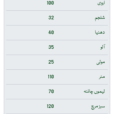
اروی
100
شلجم
32
دھنیا
40
آلو
35
مولی
25
مٹر
110
لیموں چائنہ
70
سبز مرچ
120