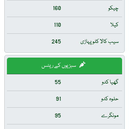
چیکو
160
کیلا
110
سیب کالا کلو پہاڑی
245
سبزیوں کے ریٹس
گھیا کدو
55
حلوہ کدو
91
مونگرے
95