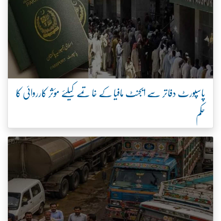
پاسپورٹ دفاتر سے ایجنٹ مافیا کے خاتمے کیلئے مؤثر کارروائی کا
حکم