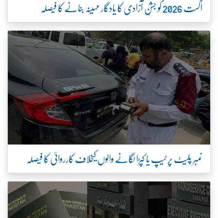
اگست 2026 کو جشنِ آزادی کا یادگار مہینہ بنانے کا فیصلہ
نمبر پلیٹ پر ٹیپ یا کپڑا لگانے والوں کیخلاف کارروائی کا فیصلہ