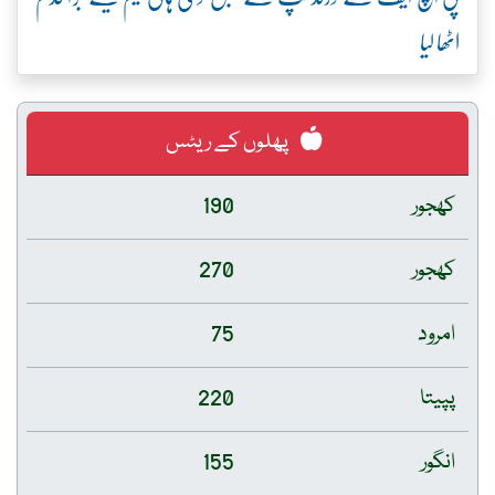
اٹھا لیا
پھلوں کے ریٹس
کھجور
190
کھجور
270
امرود
75
پپیتا
220
انگور
155