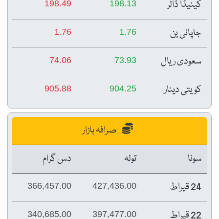
کینیڈا ڈالر
198.49
198.13
جاپانی ین
1.76
1.76
سعودی ریال
74.06
73.93
کویتی دینار
905.88
904.25
صرافہ بازار
سونا
تولہ
دس گرام
24 قیراط
366,457.00
427,436.00
22 قیراط
340,685.00
397,477.00