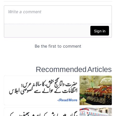
Recommended Articles
حضرت داتا گنج بخش ؒ کا سالانہ عرس;
انتظامات کے حوالے سے خصوصی اجلاس
>
Read More
سگیاں میں بارش کے باعث بھینسوں کے