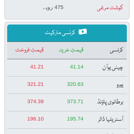
گوشت مرغی
475 روپے
کرنسی مارکیٹ
کرنسی
قیمتِ خرید
قیمتِ فروخت
چینی یوآن
41.21
41.14
یورو
321.21
320.63
برطانوی پاؤنڈ
374.39
373.71
آسٹریلیا ڈالر
196.10
195.74