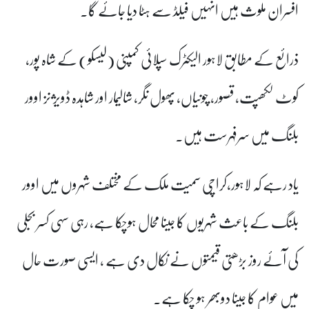
افسران ملوث ہیں انہیں فیلڈ سے ہٹا دیا جائے گا۔
ذرائع کے مطابق لاہور الیکٹرک سپلائی کمپنی (لیسکو) کے شاہ پور،
کوٹ لکھپت، قصور، چونیاں، پھول نگر، شالیمار اور شاہدہ ڈویژنز اوور
بلنگ میں سرفہرست ہیں۔
یاد رہے کہ لاہور،کراچی سمیت ملک کے مختلف شہروں میں اوور
بلنگ کے باعث شہریوں کا جینا محال ہوچکا ہے، رہی سہی کسر بجلی
کی آئے روز بڑھتی قیمتوں نے نکال دی ہے ، ایسی صورت حال
میں عوام کا جینا دوبھر ہو چکا ہے۔