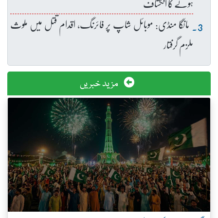
ہونے کا انکشاف
مانگا منڈی: موبائل شاپ پر فائرنگ، اقدام قتل میں ملوث
ملزم گرفتار
مزید خبریں