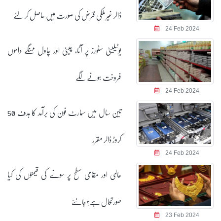
ڈالر غیر ملکی قرض کی صورت میں حاصل کر لئے
24 Feb 2024
یوٹیلیٹی سٹورز پر آٹا، چینی اور چاول مہنگے داموں
فروخت ہونے لگے
24 Feb 2024
تین سال میں سمارٹ فون کی برآمد کا ہدف 50
کروڑ ڈالر مقرر
24 Feb 2024
عالمی اور مقامی سطح پر سونے کی قیمتوں کی کیا
صورتحال ہے؟جانئے
23 Feb 2024