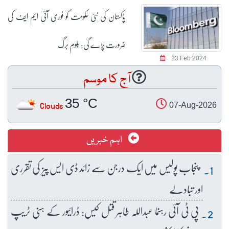
پاکستان کی نئی حکومت کو فوری آئی ایم ایف کی
ضرورت پڑے گی: بلوم برگ
23 Feb 2024
آج کا موسم
35 °C
Clouds
07-Aug-2026
اہم خبریں
پنجاب پولیس میں ایک درجن سے زائد ڈی ایس پیز کی تقرری
اور تبادلے
پی ٹی آئی رہنما عبداللہ طاہر قتل کیس: ڈرائیور کے ہنی ٹریپ