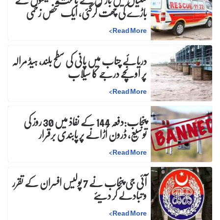
باڑے کی چھت گرگئی، ایک شخص زخمی
>
Read More
دریائے چناب میں پانی کی سطح بلند، ہیڈ مرالہ
پر اونچے درجے کا سیلاب
>
Read More
پنجاب:دفعہ 144 کے نفاذ میں 30 روز کی
توسیع، ڈرون اُڑانے پر پابندی برقرار
>
Read More
آئی جی پنجاب نے 7 پولیس افسران کے تقرر
و تبادلے کر دیئے
>
Read More