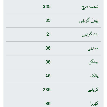
شملہ مرچ
335
پھول گوبھی
35
بند گوبھی
21
میتھی
80
بینگن
80
پالک
40
کریلے
260
کھیرا
60