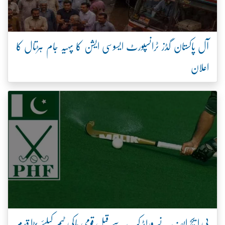
آل پاکستان گڈز ٹرانسپورٹ ایسوسی ایشن کا پہیہ جام ہڑتال کا
اعلان
پی ایچ ایف نے ورلڈ کپ سے قبل قومی ہاکی ٹیم کیلئے بڑا قدم