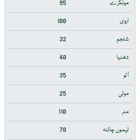
مونگرے
95
اروی
100
شلجم
32
دھنیا
40
آلو
35
مولی
25
مٹر
110
لیموں چائنہ
70