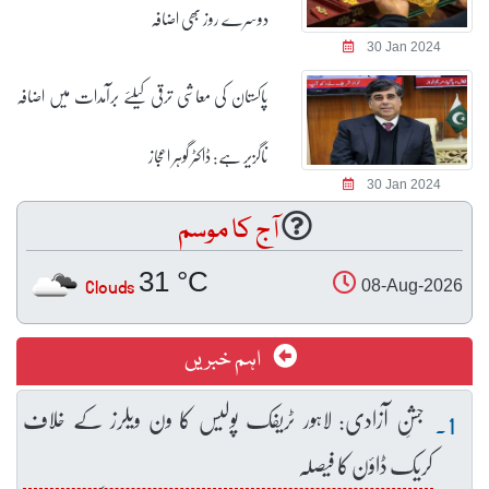
دوسرے روز بھی اضافہ
30 Jan 2024
پاکستان کی معاشی ترقی کیلئے برآمدات میں اضافہ
ناگزیر ہے: ڈاکٹر گوہر اعجاز
30 Jan 2024
آج کا موسم
31 °C
Clouds
08-Aug-2026
اہم خبریں
جشنِ آزادی: لاہور ٹریفک پولیس کا ون ویلرز کے خلاف
کریک ڈاؤن کا فیصلہ