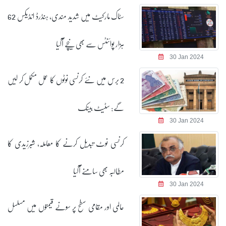
سٹاک مارکیٹ میں شدید مندی، ہنڈرڈ انڈیکس 62
ہزار پوائنٹس سے بھی نیچے آگیا
30 Jan 2024
2 برس میں نئے کرنسی نوٹوں کا عمل مکمل کر لیں
گے: سٹیٹ بینک
30 Jan 2024
کرنسی نوٹ تبدیل کرنے کا معاملہ، شبرزیدی کا
مطالبہ بھی سامنے آگیا
30 Jan 2024
عالمی اور مقامی سطح پر سونے قیمتوں میں مسلسل