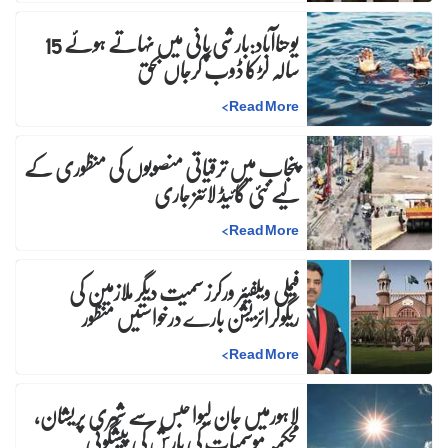
یوحناآباد:بارشی پانی میں نہاتے ہوئے 15
سالہ لڑکا ڈوب کرجاں بحق
>
Read More
پنجاب میں ترقیاتی منصوبوں کی منظوری کے
لیے نئی گائیڈ لائنز جاری
>
Read More
فیملی ویلفیئر ورکرز سمیت دیگر ملازمین کی
ریگولرائزیشن بارے درخواستیں منظور
>
Read More
لاہورمیں جان لیوا حبس سے شہری پریشان،
محکمہ موسمیات کی بارش کی پیشگوئی