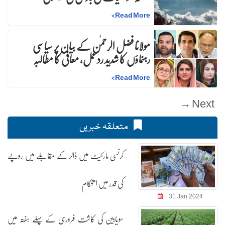
>
Read More
مولانا فضل الرحمٰن کے بیان پر سیاسی
رہنماؤں کا شدید ردعمل، معافی کا مطالبہ
>
Read More
Next →
متعلقہ خبریں
کرنسی مارکیٹ میں ڈالر کے مقابلے میں روپے
کی قدر میں استحکام
31 Jan 2024
سویابین کی کاشت فروری کے پہلے ہفتہ میں