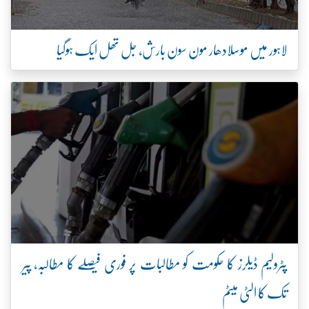
لاہور میں موسلادھار مون سون بارش، جل تھل ایک ہوگیا
پٹرولیم ڈیلرز کا حکومت کو مطالبات پر فوری فیصلے کا مطالبہ، پیر
تک کا الٹی میٹم