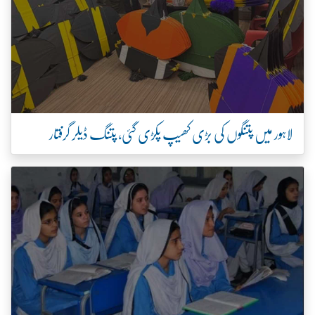
لاہور میں پتنگوں کی بڑی کھیپ پکڑی گئی، پتنگ ڈیلر گرفتار