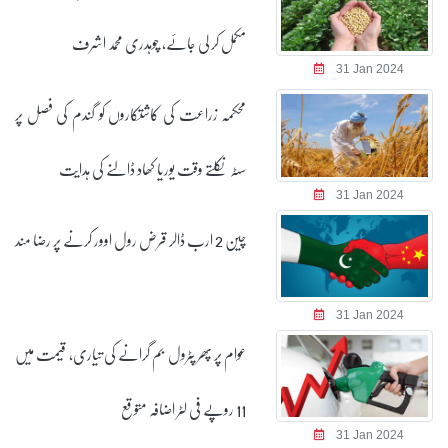
مکمل کر لی جائے، چوہدری محمد اشرف
31 Jan 2024
محکمہ زراعت کی کاشتکاروں کو گندم کی فصل پر
سٹہ نکلتے وقت یوریا کھاد ڈالنے کی ہدایت
31 Jan 2024
چین 2 ارب ڈالر قرض رول اوور کرنے پر رضا مند
31 Jan 2024
عوام پر پھر پٹرول بم گرانے کی تیاری، قیمت میں
11 روپے فی لٹر اضافہ متوقع
31 Jan 2024