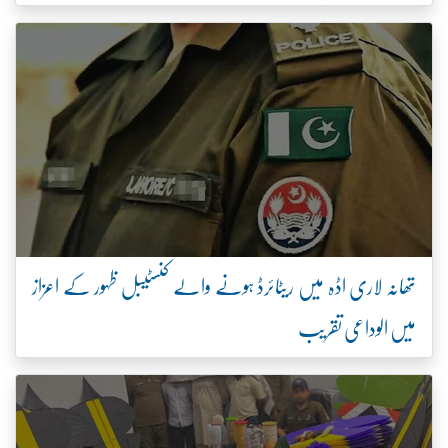
تھانہ لاری اڈہ میں ریٹائرڈ ہونے والے کنسٹیبل ظہور کے اعزاز
میں الوداعی تقریب