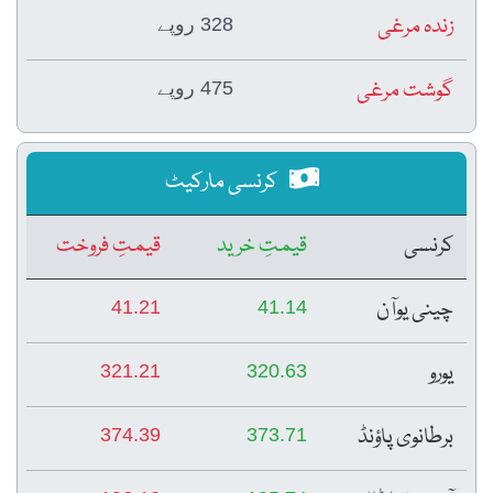
زندہ مرغی
328 روپے
گوشت مرغی
475 روپے
کرنسی مارکیٹ
کرنسی
قیمتِ خرید
قیمتِ فروخت
چینی یوآن
41.21
41.14
یورو
321.21
320.63
برطانوی پاؤنڈ
374.39
373.71