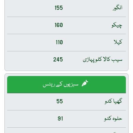
انگور
155
چیکو
160
کیلا
110
سیب کالا کلو پہاڑی
245
سبزیوں کے ریٹس
گھیا کدو
55
حلوہ کدو
91