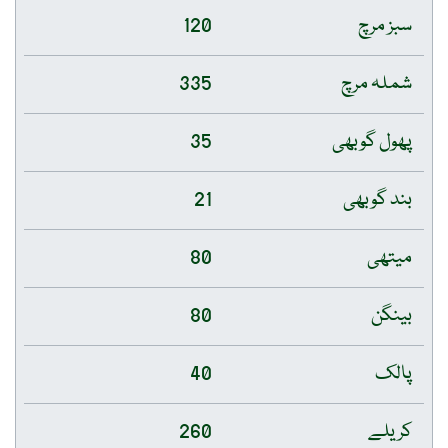
سبز مرچ
120
شملہ مرچ
335
پھول گوبھی
35
بند گوبھی
21
میتھی
80
بینگن
80
پالک
40
کریلے
260