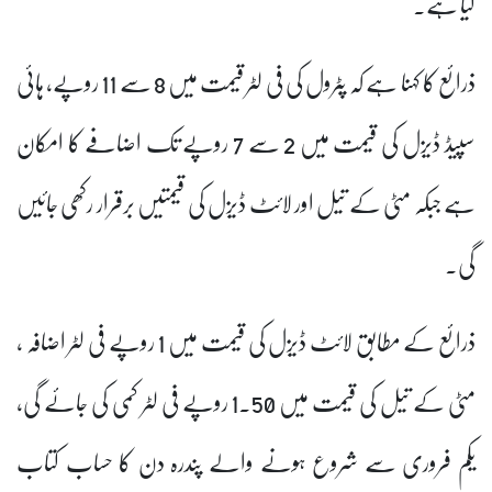
کیا ہے۔
ذرائع کا کہنا ہے کہ پٹرول کی فی لٹر قیمت میں 8 سے 11 روپے، ہائی
سپیڈ ڈیزل کی قیمت میں 2 سے 7 روپے تک اضافے کا امکان
ہے جبکہ مٹی کے تیل اور لائٹ ڈیزل کی قیمتیں برقرار رکھی جائیں
گی۔
ذرائع کے مطابق لائٹ ڈیزل کی قیمت میں 1 روپے فی لٹر اضافہ ،
مٹی کے تیل کی قیمت میں 1.50 روپے فی لٹر کمی کی جائے گی،
یکم فروری سے شروع ہونے والے پندرہ دن کا حساب کتاب