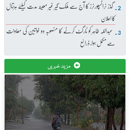
گڈز ٹرانسپورٹرز کا آج سے ملک گیر غیر معینہ مدت کیلئے ہڑتال
کا اعلان
عبداللہ طاہر کو ٹارگٹ کرنے کا منصوبہ دو خواتین کی معاونت
سے مکمل ہوا، ذرائع
مزید خبریں