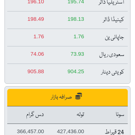
آسٹریلیا ڈالر
196.10
195.74
کینیڈا ڈالر
198.49
198.13
جاپانی ین
1.76
1.76
سعودی ریال
74.06
73.93
کویتی دینار
905.88
904.25
صرافہ بازار
سونا
تولہ
دس گرام
24 قیراط
366,457.00
427,436.00