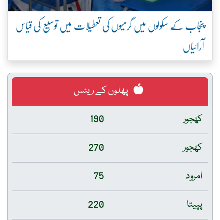
پنجاب کے سکولوں میں گرمیوں کی تعطیلات میں توسیع کی قیاس
آرائیاں
پھلوں کے ریٹس
کھجور
190
کھجور
270
امرود
75
پپیتا
220