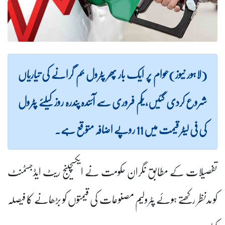
(لاہور نیوز)عوام پر ایک بار پھر پٹرول بم گرانے کی تیاریاں
شروع کردی گئیں، یکم فروری سے آئندہ پندرہ روز کیلئے پٹرول
کی فی لیٹر قیمت میں 11 روپے اضافہ متوقع ہے۔
تفصیلات کے مطابق نگران حکومت نے ایکسچینج ریٹ ایڈجسٹمنٹ
کو مدنظر رکھتے ہوئے پٹرولیم مصنوعات کی قیمتوں کو بڑھانے کا فیصلہ