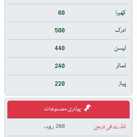
کھیرا
60
ادرک
500
لہسن
440
ٹماٹر
240
پیاز
220
پولٹری مصنوعات
انڈے فی درجن
268 روپے