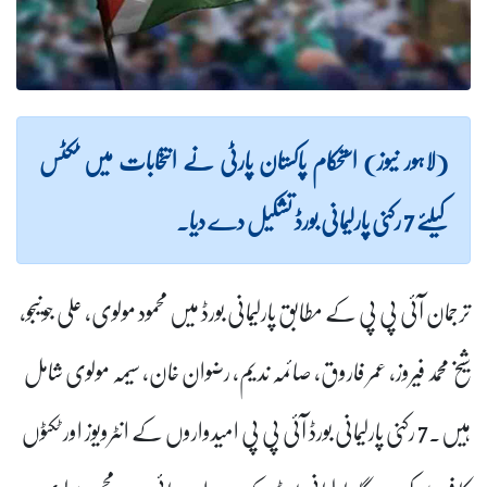
(لاہور نیوز) استحکام پاکستان پارٹی نے انتخابات میں ٹکٹس
کیلئے 7 رکنی پارلیمانی بورڈ تشکیل دے دیا۔
ترجمان آئی پی پی کے مطابق پارلیمانی بورڈ میں محمود مولوی، علی جونیجو،
شیخ محمد فیروز، عمر فاروق، صائمہ ندیم، رضوان خان، سیمہ مولوی شامل
ہیں۔7 رکنی پارلیمانی بورڈ آئی پی پی امیدواروں کے انٹرویوز اور ٹکٹوں