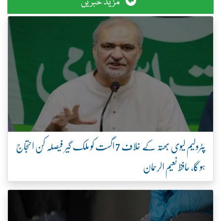
مزید خبریں
پٹرولیم لیوی بھتہ کے خلاف 7 اگست کو ملک گیر فیصلہ کن احتجاج
ہو گا، حافظ نعیم الرحمان