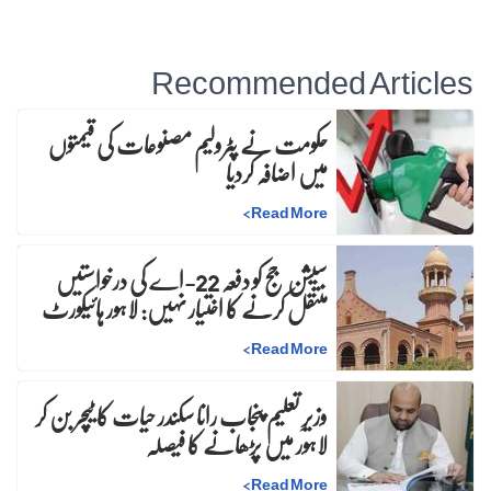
Recommended Articles
حکومت نے پٹرولیم مصنوعات کی قیمتوں
میں اضافہ کردیا
>
Read More
سیشن جج کو دفعہ 22-اے کی درخواستیں
منتقل کرنے کا اختیار نہیں: لاہور ہائیکورٹ
>
Read More
وزیرِ تعلیم پنجاب رانا سکندر حیات کا ٹیچر بن کر
لاہور میں پڑھانے کا فیصلہ
>
Read More