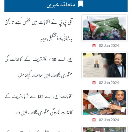
متعلقہ خبریں
آئی پی پی نے انتخابات میں ٹکٹس کیلئے 7 رکنی
پارلیمانی بورڈ تشکیل دیدیا
02 Jan 2024
این اے 130: نوازشریف کے کاغذات کی
منظوری کیخلاف اپیل سماعت کیلئے مقرر
02 Jan 2024
انتخابات: این اے 132 سے شہبازشریف کے
کاغذات نامزدگی منظوری کیخلاف اپیل دائر
02 Jan 2024