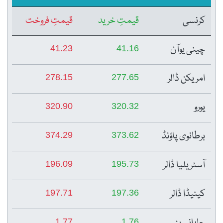
کرنسی
قیمتِ خرید
قیمتِ فروخت
چینی یوآن
41.23
41.16
امریکن ڈالر
278.15
277.65
یورو
320.90
320.32
برطانوی پاؤنڈ
374.29
373.62
آسٹریلیا ڈالر
196.09
195.73
کینیڈا ڈالر
197.71
197.36
جاپانی ین
1.77
1.76