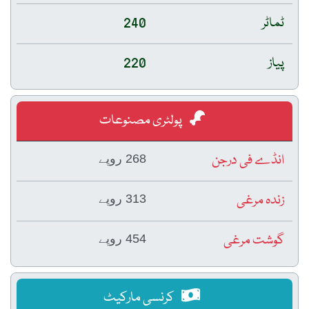
ٹماٹر
240
پیاز
220
پولٹری مصنوعات
انڈے فی درجن
268 روپے
زندہ مرغی
313 روپے
گوشت مرغی
454 روپے
کرنسی مارکیٹ