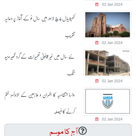
02 Jan 2024
کھیتریڈل چرچ لاہور میں سال نو کے آغاز پر دعائیہ
تقریب
02 Jan 2024
نئے سال میں غیر قانونی تعمیرات کے گرد گھیر مزید
تنگ
02 Jan 2024
واسا انتظامیہ کا افسران و ملازمین کے الاؤنسز ختم
کرنے کا فیصلہ
02 Jan 2024
آج کا موسم