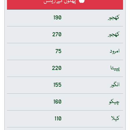
پھلوں کے ریٹس
کھجور
190
کھجور
270
امرود
75
پپیتا
220
انگور
155
چیکو
160
کیلا
110