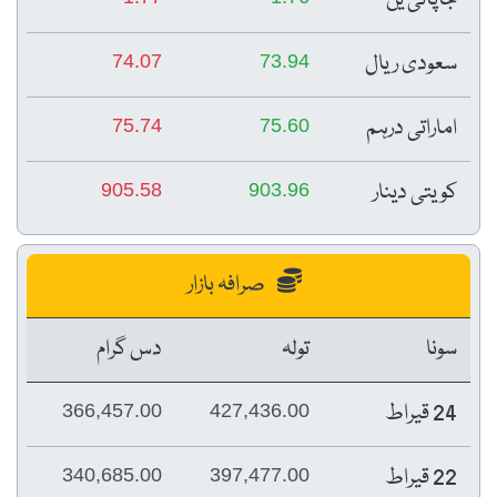
سعودی ریال
74.07
73.94
اماراتی درہم
75.74
75.60
کویتی دینار
905.58
903.96
صرافہ بازار
سونا
تولہ
دس گرام
24 قیراط
366,457.00
427,436.00
22 قیراط
340,685.00
397,477.00