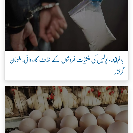
باغبانپورہ پولیس کی منشیات فروشوں کے خلاف کارروائی، ملزمان
گرفتار