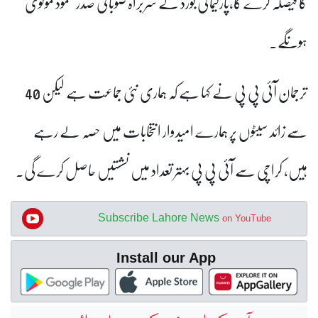
کا فیصلہ کرے گا،پارلیمانی بورڈ کے سربراہ صوبائی صدر محمود مولوی
ہونگے۔
ترجمان آئی پی پی نے کہا ہے کہ ہماری نئی جماعت ہے لیکن 40
سے زائد سیٹوں پر ہمارے امیدوار انتخابات میں حصہ لے رہے
ہیں، کراچی سے آئی پی پی بہتر تعداد میں نشستیں حاصل کرے گی۔
Subscribe Lahore News
on YouTube
Install our App