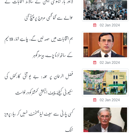
لاہور بار ایسوسی ایشن کے سالانہ انتخابات کے
حوالے سے گہما گہمی عروج پر پہنچ گئی
02 Jan 2024
ہم انتخابات میں حصہ لیں گے، چاہے انڈر 19 ٹیم
کے ساتھ لڑنا پڑے، بیرسٹر گوہر
02 Jan 2024
فضل الرحمان پر حملہ: جے یو آئی کارکنوں کی
سکیورٹی کیلئے چیف الیکشن کمشنر کو درخواست
02 Jan 2024
کسی پارٹی سے سیٹ ایڈجسٹمنٹ نہیں کر رہا: پرویز
خٹک