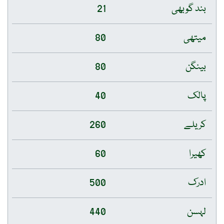
بند گوبھی
21
میتھی
80
بینگن
80
پالک
40
کریلے
260
کھیرا
60
ادرک
500
لہسن
440