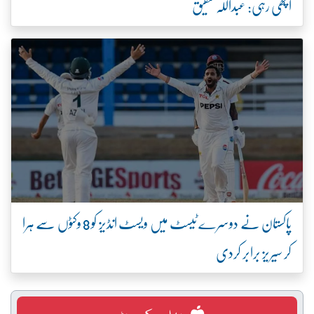
اچھی رہی: عبداللہ شفیق
پاکستان نے دوسرے ٹیسٹ میں ویسٹ انڈیز کو 8 وکٹوں سے ہرا
کر سیریز برابر کردی