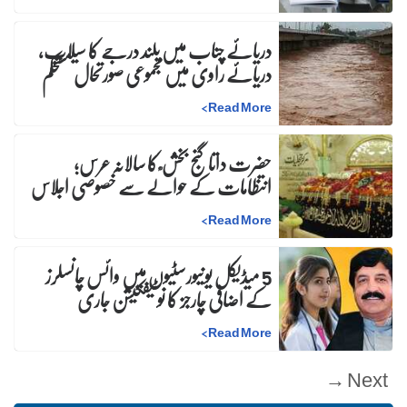
دریائے چناب میں بلند درجے کا سیلاب،
دریائے راوی میں مجموعی صورتحال مستحکم
>
Read More
حضرت داتا گنج بخش ؒ کا سالانہ عرس;
انتظامات کے حوالے سے خصوصی اجلاس
>
Read More
5 میڈیکل یونیورسٹیوں میں وائس چانسلرز
کے اضافی چارجز کا نوٹیفکیشن جاری
>
Read More
Next →