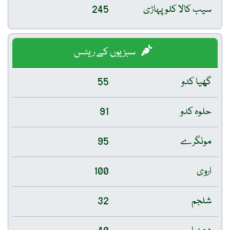
سیب کالا کلو پہاڑی
245
سبزیوں کے ریٹس
گھیا کدو
55
حلوہ کدو
91
مونگرے
95
اروی
100
شلجم
32