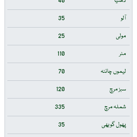
دھنیا
40
آلو
35
مولی
25
مٹر
110
لیموں چائنہ
70
سبز مرچ
120
شملہ مرچ
335
پھول گوبھی
35