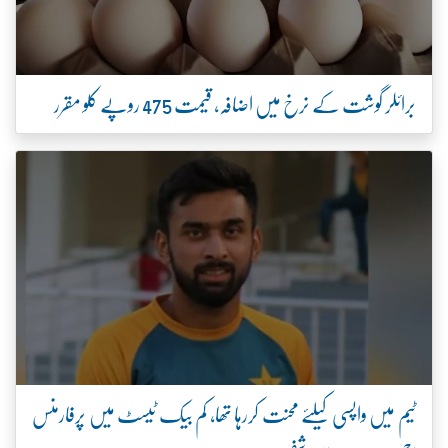
برائلر گوشت کے نرخ میں اضافہ، قیمت 475 روپے کلو مقرر
ٹیم میں واپسی کیلئے محنت کررہا تھا، کم بیک ٹیسٹ میں پرفارمنس