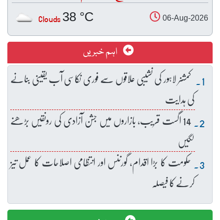
38 °C
Clouds
06-Aug-2026
اہم خبریں
کمشنر لاہور کی نشیبی علاقوں سے فوری نکاسی آب یقینی بنانے
کی ہدایت
14 اگست قریب، بازاروں میں جشن آزادی کی رونقیں بڑھنے
لگیں
حکومت کا بڑا اقدام، گورننس اور انتظامی اصلاحات کا عمل تیز
کرنے کا فیصلہ