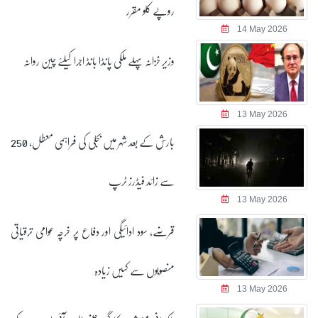
روپے کلو مقرر
14 May 2026
وزیر خزانہ پہلے ملکی پانڈا بانڈ اجرا کیلئے چین روانہ
13 May 2026
بارش کے بعد شہر میں بجلی کی فراہمی معطل، 250
سے زائد فیڈرز ٹرپ
13 May 2026
قرضے، سود ادائیگی اور دفاع پر خرچہ عوامی ترقیاتی
منصوبوں سے کہیں زیادہ
13 May 2026