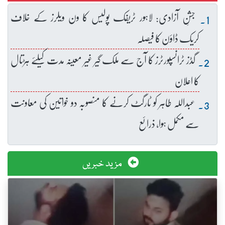
جشنِ آزادی: لاہور ٹریفک پولیس کا ون ویلرز کے خلاف
کریک ڈاؤن کا فیصلہ
گڈز ٹرانسپورٹرز کا آج سے ملک گیر غیر معینہ مدت کیلئے ہڑتال
کا اعلان
عبداللہ طاہر کو ٹارگٹ کرنے کا منصوبہ دو خواتین کی معاونت
سے مکمل ہوا، ذرائع
مزید خبریں