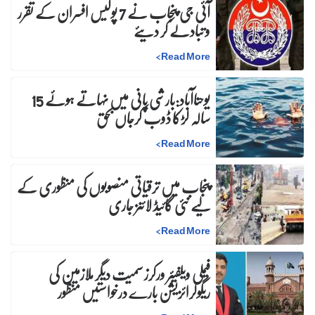
آئی جی پنجاب نے 7 پولیس افسران کے تقرر
و تبادلے کر دیئے
>
Read More
یوحناآباد:بارشی پانی میں نہاتے ہوئے 15
سالہ لڑکا ڈوب کرجاں بحق
>
Read More
پنجاب میں ترقیاتی منصوبوں کی منظوری کے
لیے نئی گائیڈ لائنز جاری
>
Read More
فیملی ویلفیئر ورکرز سمیت دیگر ملازمین کی
ریگولرائزیشن بارے درخواستیں منظور