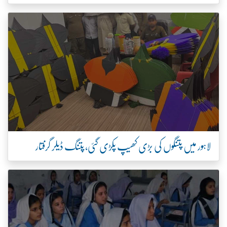
لاہور میں پتنگوں کی بڑی کھیپ پکڑی گئی، پتنگ ڈیلر گرفتار