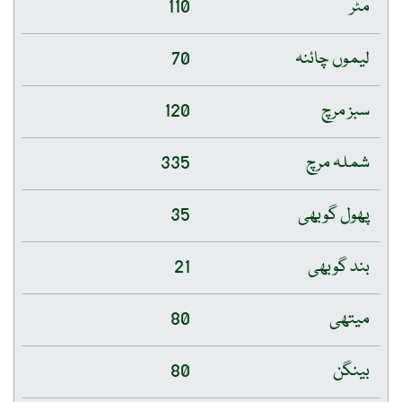
مٹر
110
لیموں چائنہ
70
سبز مرچ
120
شملہ مرچ
335
پھول گوبھی
35
بند گوبھی
21
میتھی
80
بینگن
80