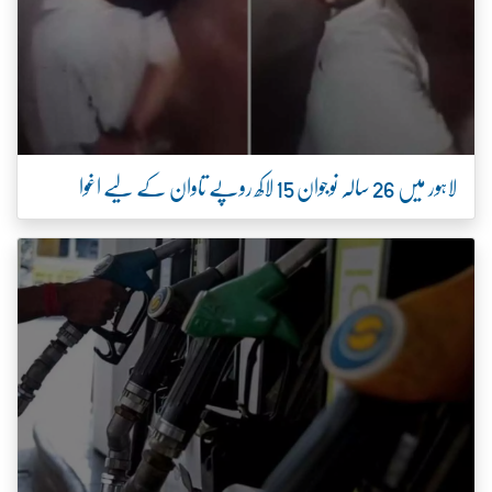
لاہور میں 26 سالہ نوجوان 15 لاکھ روپے تاوان کے لیے اغوا