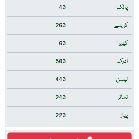
پالک
40
کریلے
260
کھیرا
60
ادرک
500
لہسن
440
ٹماٹر
240
پیاز
220