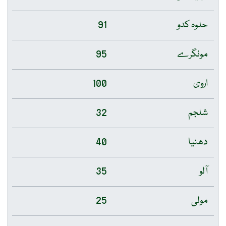
حلوہ کدو
91
مونگرے
95
اروی
100
شلجم
32
دھنیا
40
آلو
35
مولی
25