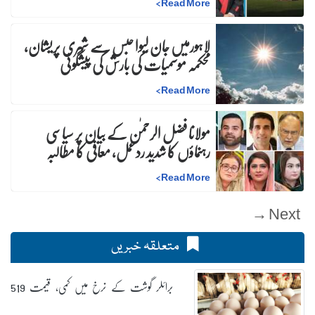
>
Read More
لاہورمیں جان لیوا حبس سے شہری پریشان،
محکمہ موسمیات کی بارش کی پیشگوئی
>
Read More
مولانا فضل الرحمٰن کے بیان پر سیاسی
رہنماؤں کا شدید ردعمل، معافی کا مطالبہ
>
Read More
Next →
متعلقہ خبریں
برائلر گوشت کے نرخ میں کمی، قیمت 519