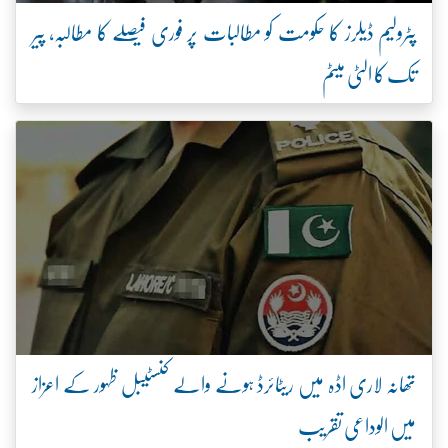
پٹرولیم ڈیلرز کا حکومت کو مطالبات پر فوری فیصلے کا مطالبہ، پیر
تک کا الٹی میٹم
تھانہ لاری اڈہ میں ریٹائرڈ ہونے والے کنسٹیبل ظہور کے اعزاز
میں الوداعی تقریب