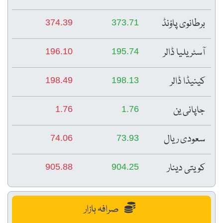
برطانوی پاؤنڈ
374.39
373.71
آسٹریلیا ڈالر
196.10
195.74
کینیڈا ڈالر
198.49
198.13
جاپانی ین
1.76
1.76
سعودی ریال
74.06
73.93
کویتی دینار
905.88
904.25
صرافہ بازار