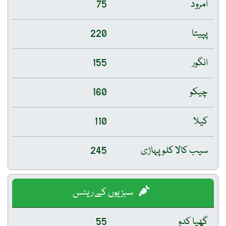
امرود
75
پپیتا
220
انگور
155
چیکو
160
کیلا
110
سیب کالا کلو پہاڑی
245
سبزیوں کے ریٹس
گھیا کدو
55