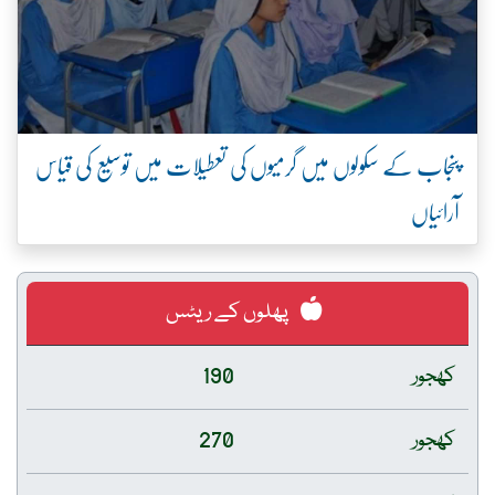
پنجاب کے سکولوں میں گرمیوں کی تعطیلات میں توسیع کی قیاس
آرائیاں
پھلوں کے ریٹس
کھجور
190
کھجور
270