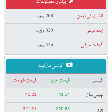
پولٹری مصنوعات
انڈے فی درجن
268 روپے
زندہ مرغی
328 روپے
گوشت مرغی
475 روپے
کرنسی مارکیٹ
کرنسی
قیمتِ خرید
قیمتِ فروخت
چینی یوآن
41.21
41.14
یورو
321.21
320.63