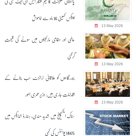
پاکستانی معیشت کا گیم چینجر ایس آئی ایف سی کی
اپیکس کمیٹی 16 ماہ سے خاموش
13 May 2026
عالمی اور مقامی مارکیٹوں میں سونے کی قیمت
گرگئی
13 May 2026
بندرگاہوں کو علاقائی ٹرانزٹ حب بنانے کے
اقدامات جاری ہیں: وزیر بحری امور
13 May 2026
سٹاک ایکسچینج میں شدید مندی، ہنڈرڈ انڈیکس میں
1465 پوائنٹس کی کمی