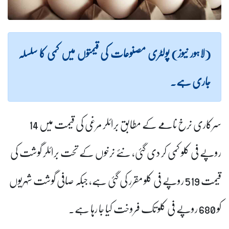
(لاہور نیوز) پولٹری مصنوعات کی قیمتوں میں کمی کا سلسلہ
جاری ہے۔
سرکاری نرخ نامے کے مطابق برائلر مرغی کی قیمت میں 14
روپے فی کلو کمی کر دی گئی، نئے نرخوں کے تحت برائلر گوشت کی
قیمت 519 روپے فی کلو مقرر کی گئی ہے، جبکہ صافی گوشت شہریوں
کو 680 روپے فی کلو تک فروخت کیا جا رہا ہے۔