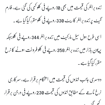
زندہ برائلر کی قیمت میں بھی 10 روپے فی کلو کمی کی گئی ہے، فارم
گیٹ پر زندہ برائلر کا ریٹ 330 روپے فی کلو مقرر کیا گیا ہے۔
اسی طرح ہول سیل مارکیٹ میں زندہ برائلر 344 روپے فی کلو جبکہ
پرچون بازار میں زندہ برائلر 358 روپے فی کلو فروخت ہونے کا نرخ
مقرر کیا گیا ہے۔
دوسری جانب انڈوں کی قیمت میں استحکام برقرار ہے، سرکاری
نرخ نامے کے مطابق انڈوں کی قیمت 230 روپے فی درجن برقرار
رکھی گئی ہے۔