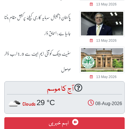
13 May 2026
پاکستان ڈیجیٹل سرمایہ کاری کیلئے پرکشش مقام بنتا
جارہا ہے: اسحاق ڈار
13 May 2026
سٹیٹ بینک کو آئی ایم ایف سے 1.3 ارب ڈالر
موصول
13 May 2026
آج کا موسم
29 °C
Clouds
08-Aug-2026
اہم خبریں