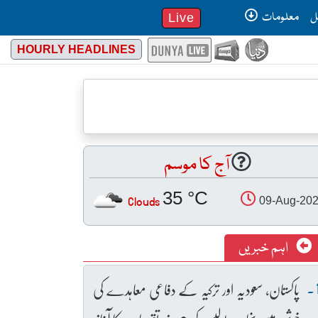
ل
معلومات
Live
HOURLY HEADLINES
آج کا موسم
35 °C
Clouds
09-Aug-20
اہم خبریں
پاکستان، سعودیہ اور ترکیہ کے دفاعی معاہدے کی