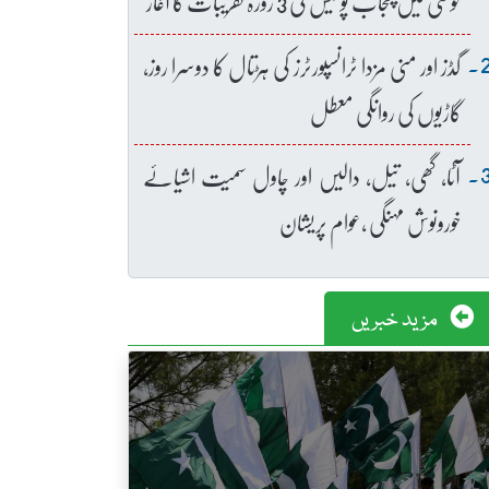
خوشی میں پنجاب پولیس کی 3 روزہ تقریبات کا آغاز
گڈز اور منی مزدا ٹرانسپورٹرز کی ہڑتال کا دوسرا روز،
گاڑیوں کی روانگی معطل
آٹا، گھی، تیل، دالیں اور چاول سمیت اشیائے
خورونوش مہنگی ،عوام پریشان
مزید خبریں