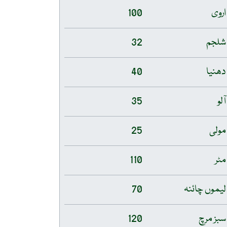
اروی
100
شلجم
32
دھنیا
40
آلو
35
مولی
25
مٹر
110
لیموں چائنہ
70
سبز مرچ
120