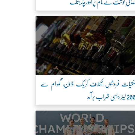
افی گوشت کے نام پر اوورچارجنگ
نشیات فروشوں کیخلاف کریک ڈاؤن، گودام سے
2 لیٹر دیسی شراب برآمد