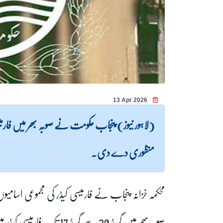
13 Apr 2026
منظوری دے دی۔
محکمہ خزانہ پنجاب نے فارمیسی کیڈر کی مجموعی اسا
صوبہ بھر میں گریڈ 20 سے گر