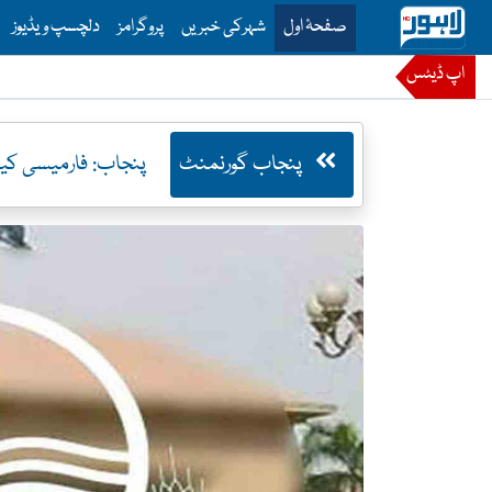
is is the main menu for Lahore News
صفحۂ اول
شہرکی خبریں
پروگرامز
دلچسپ ویڈیوز
اپ ڈیٹس
پنجاب گورنمنٹ
پنجاب: فارمیسی کیڈر کی 1518 اسامیوں، تنظیم نو اور 959 نئی