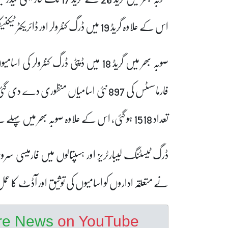
اس کے علاوہ گریڈ 19 میں ڈرگ کنٹرولر اور ڈائریکٹر ٹیکنیکل کی اسامیوں کی تعداد میں بھی اضافہ کر دیا گیا۔
فارماسسٹس کی 897 نئی اسامیاں منظوری د
تعداد 1518 ہو گئی، اس کے علاوہ صوبہ بھر میں پہلے سے موجود اسامیوں میں 959 نئی اسامیوں کا اضافہ کیا گیا ہے۔
ڈرگ ٹیسٹنگ لیبارٹریز اور ہسپتالوں میں فارمیسی س
نے متعلقہ اداروں کو اسامیوں کی توثیق اور آڈٹ کا 
ore News
on YouTube