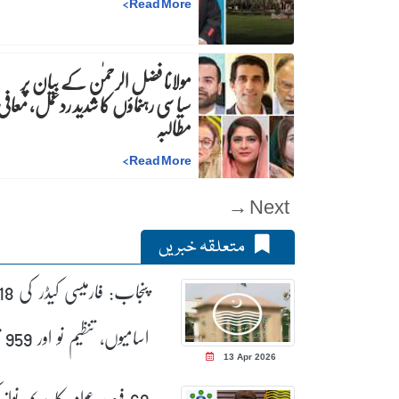
>
Read More
مولانا فضل الرحمٰن کے بیان پر
سیاسی رہنماؤں کا شدید ردعمل، معافی 
مطالبہ
>
Read More
Next →
متعلقہ خبریں
پنجاب: فارمی
اسامیوں
13 Apr 2026
اسامیوں کی منظوری
69 فیصد عوام کا مریم نواز