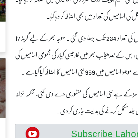
’
صوبہ بھر میں گریڈ 18 میں ڈپٹی ڈرگ کنٹرولر کی اسامیوں کی تعداد 234 تک بڑھا دی گئی۔ صوبہ بھر کے لیے گریڈ 17
ش
ے دی گئی، جس کے بعد پنجاب بھر میں فارمیسی کیڈر کی مجموعی اسامیوں کی
روسز کے لیے نئی اسامیوں کی منظوری دے دی گئی، محکمہ خزانہ
عمل جلد مکمل کرنے کی ہدایت جاری کر دی۔
ب
Subscribe Lah