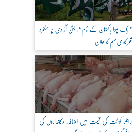
’ایک پودا پاکستان کے نام‘‘، جشنِ آزادی پر منفرد
جرکاری مہم کا اعلان
رائلر گوشت کی قیمت میں اضافہ، دکانداروں کی