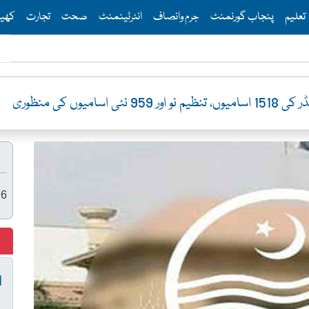
Th
تعلیم
پنجاب گورنمنٹ
جرم وانصاف
انٹرٹینمنٹ
صحت
تجارت
کھی
 اسامیوں کی منظوری
26