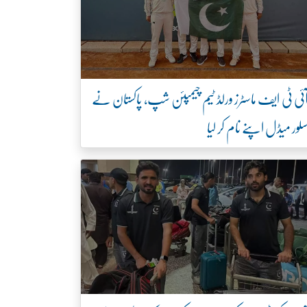
ئی ٹی ایف ماسٹرز ورلڈ ٹیم چیمپئن شپ، پاکستان نے
لور میڈل اپنے نام کر لیا