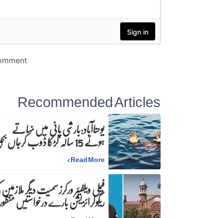
Recommended Articles
یوحناآباد:بارشی پانی میں نہاتے
ہوئے 15 سالہ لڑکا ڈوب کرجاں بحق
>
Read More
فیملی ویلفیئر ورکرز سمیت دیگر ملازمین 
ریگولرائزیشن بارے درخواستیں منظور