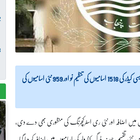
(لاہور نیوز) پنجاب حکومت نے صوبہ بھر میں فارمیسی کیڈر کی 1518 اسامیوں کی تنظیم نو اور 959 نئی اسامیوں کی
میوں میں اضافہ اور نئی ری اسٹرکچرنگ کی منظوری بھی دے دی،
یڈ 17 تک فارمیسی کیڈر میں نئی تقسیم، چیف ڈرگ کنٹرولر کی اسامیوں میں اضافہ کر دیا گیا۔