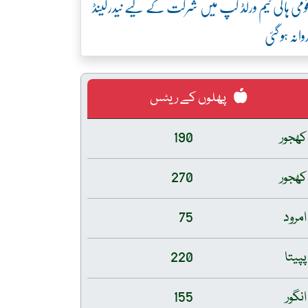
ومی ہاکی ٹیم ورلڈ کپ میں شرکت کے لیے نیدرلینڈ
وانہ ہو گئی
پھلوں کے ریٹس
کھجور
190
کھجور
270
امرود
75
پپیتا
220
انگور
155