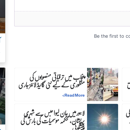
آ
س
پنجاب میں ترقیاتی منصوبوں کی
منظوری کے لیے نئی گائیڈ لائنز جاری
>
Read More
کی
لاہورمیں جان لیوا حبس سے شہری
پریشان، محکمہ موسمیات کی بارش کی
پیشگوئی