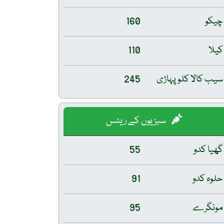
چیکو
160
کیلا
110
سیب کالا کلو پہاڑی
245
سبزیوں کے ریٹس
گھیا کدو
55
حلوہ کدو
91
مونگرے
95