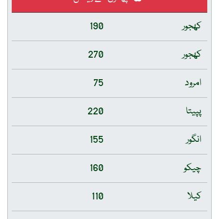
کھجور
190
کھجور
270
امرود
75
پپیتا
220
انگور
155
چیکو
160
کیلا
110