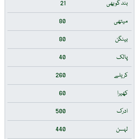
بند گوبھی
21
میتھی
80
بینگن
80
پالک
40
کریلے
260
کھیرا
60
ادرک
500
لہسن
440