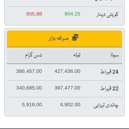
کویتی دینار
905.88
904.25
صرافہ بازار
سونا
تولہ
دس گرام
24 قیراط
366,457.00
427,436.00
22 قیراط
340,685.00
397,477.00
چاندی تیزابی
5,916.00
6,902.00