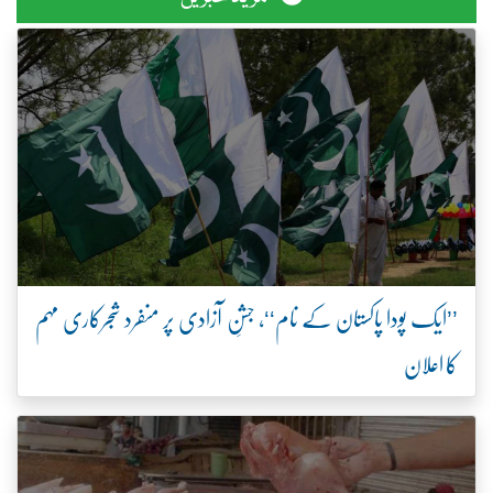
’’ایک پودا پاکستان کے نام‘‘، جشنِ آزادی پر منفرد شجرکاری مہم
کا اعلان