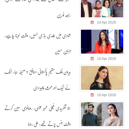
رابعہ نورین
10 Apr 2026
شادی میں جلدی بازی نہیں، وقت لینا چاہیے:
تزئین حسین
10 Apr 2026
بیرونِ ملک مقیم پاکستانی منافق ؟ صحیفہ جبار خٹک
نے ایک اور بحث چھیڑ دی
10 Apr 2026
حنا آفریدی فیملی ممبر جیسی، رومانوی سین کرتے
وقت ہنس پڑتے تھے: علی رضا