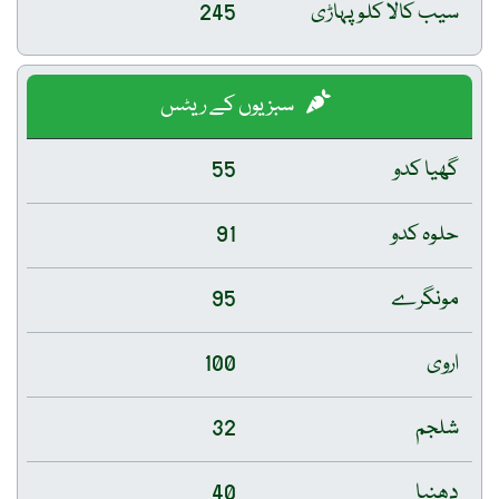
سیب کالا کلو پہاڑی
245
سبزیوں کے ریٹس
گھیا کدو
55
حلوہ کدو
91
مونگرے
95
اروی
100
شلجم
32
دھنیا
40