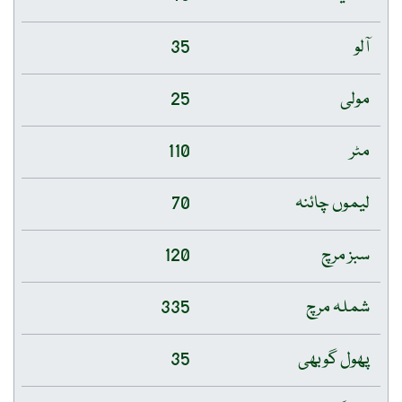
آلو
35
مولی
25
مٹر
110
لیموں چائنہ
70
سبز مرچ
120
شملہ مرچ
335
پھول گوبھی
35