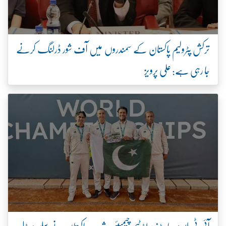
ترکش پٹرولیم پاکستان کے سمندروں میں آف شور ڈرلنگ کرنے
جا رہی ہے: علی پرویز