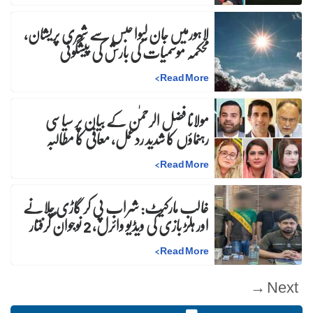
لاہورمیں جان لیوا حبس سے شہری پریشان،
محکمہ موسمیات کی بارش کی پیشگوئی
>
Read More
مولانا فضل الرحمٰن کے بیان پر سیاسی
رہنماؤں کا شدید ردعمل، معافی کا مطالبہ
>
Read More
غالب مارکیٹ: شراب پی کر گاڑی چلانے
اور ہلڑ بازی کی ویڈیو وائرل، 2 نوجوان گرفتار
>
Read More
Next →