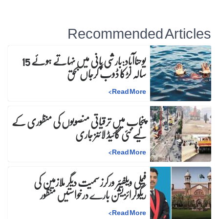
Recommended Articles
یوحناآباد:بارشی پانی میں نہاتے ہوئے 15
سالہ لڑکا ڈوب کرجاں بحق
>
Read More
پنجاب میں ترقیاتی منصوبوں کی منظوری کے
لیے نئی گائیڈ لائنز جاری
>
Read More
فیملی ویلفیئر ورکرز سمیت دیگر ملازمین کی
ریگولرائزیشن بارے درخواستیں منظور
>
Read More