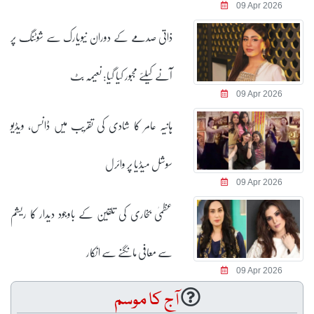
09 Apr 2026
ذاتی صدمے کے دوران نیویارک سے شوٹنگ پر
آنے کیلئے مجبور کیا گیا: نعیمہ بٹ
09 Apr 2026
ہانیہ عامر کا شادی کی تقریب میں ڈانس، ویڈیو
سوشل میڈیا پر وائرل
09 Apr 2026
عظمیٰ بخاری کی تلقین کے باوجود دیدار کا ریشم
سے معافی مانگنے سے انکار
09 Apr 2026
آج کا موسم