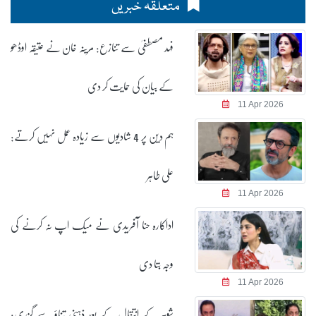
متعلقہ خبریں
فہد مصطفیٰ سے تنازع: مرینہ خان نے عتیقہ اوڈھو
کے بیان کی حمایت کر دی
11 Apr 2026
ہم دین پر 4 شادیوں سے زیادہ عمل نہیں کرتے:
علی طاہر
11 Apr 2026
اداکارہ حنا آفریدی نے میک اپ نہ کرنے کی
وجہ بتا دی
11 Apr 2026
شوہر کے انتقال کے بعد ذہنی تناؤ سے گزری: