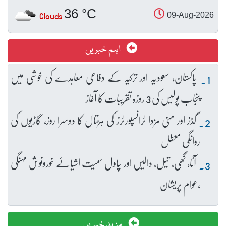
36 °C
Clouds
09-Aug-2026
اہم خبریں
پاکستان، سعودیہ اور ترکیہ کے دفاعی معاہدے کی خوشی میں
پنجاب پولیس کی 3 روزہ تقریبات کا آغاز
گڈز اور منی مزدا ٹرانسپورٹرز کی ہڑتال کا دوسرا روز، گاڑیوں کی
روانگی معطل
آٹا، گھی، تیل، دالیں اور چاول سمیت اشیائے خورونوش مہنگی
،عوام پریشان
مزید خبریں