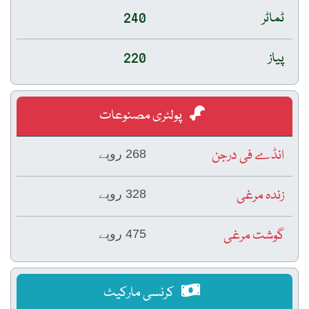
ٹماٹر
240
پیاز
220
پولٹری مصنوعات
انڈے فی درجن
268 روپے
زندہ مرغی
328 روپے
گوشت مرغی
475 روپے
کرنسی مارکیٹ