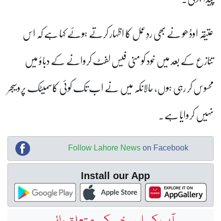
عتیقہ اوڈھو نے بھی ردِعمل کا اظہار کرتے ہوئے کہا ہے کہ اس
تنازع کے بعد میں خود کو منی فیس لفٹ کروانے کے دباؤ میں
محسوس کر رہی ہوں، حالانکہ میں نے اب تک کوئی کاسمیٹک پروسیجر
نہیں کروایا ہے۔
Follow Lahore News
on Facebook
Install our App
آپ کی اس خبر کے متعلق رائے