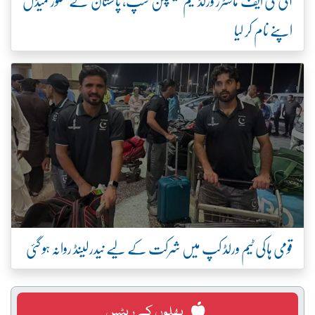
آئی ٹی ایف ماسٹرز ورلڈ ٹیم چیمپئن شپ، پاکستان نے سلور میڈل
اپنے نام کر لیا
قومی ہاکی ٹیم ورلڈ کپ میں شرکت کے لیے نیدرلینڈ روانہ ہو گئی
پھلوں کے ریٹس