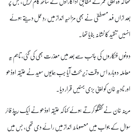
تھا کہ وہ اپنی عمر کے مطابق اداکاراؤں کے ساتھ کام کریں، جس پر
بعد ازاں فہد مصطفیٰ نے بھی مزاحیہ انداز میں ردِعمل دیتے ہوئے
انہیں تنقید کا نشانہ بنایا تھا۔
دونوں فنکاروں کی جانب سے بعد میں معذرت بھی کی گئی، تاہم یہ
معاملہ دوبارہ اس وقت زیرِ بحث آیا جب ہمایوں سعید نے عتیقہ اوڈھو
اور نادیہ خان کو اپنی بڑی بہنیں قرار دیا۔
مرینہ خان نے گفتگو کرتے ہوئے کہا کہ عتیقہ اوڈھو نے ایک ریپڈ فائر
سوال کے جواب میں معصومانہ انداز میں رائے دی تھی، جس میں