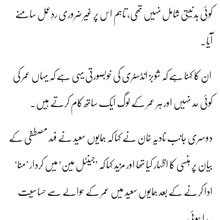
کوئی بدنیتی شامل نہیں تھی، تاہم اس پر غیر ضروری ردِعمل سامنے
آیا۔
ان کا کہنا ہے کہ شوبز انڈسٹری کی خوبصورتی یہی ہے کہ یہاں عمر کی
کوئی حد نہیں اور ہر عمر کے لوگ ایک ساتھ کام کرتے ہیں۔
دوسری جانب نادیہ خان نے کہا کہ ہمایوں سعید نے فہد مصطفیٰ کے
بیان پر ہنسی کا اظہار کیا تھا اور مزید کہا کہ ’جینٹل مین‘ میں کردار ’منا‘
ادا کرنے کے بعد ہمایوں سعید میں عمر کے حوالے سے حساسیت
پیدا ہوئی۔