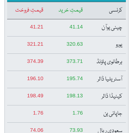
کرنسی
قیمتِ خرید
قیمتِ فروخت
چینی یوآن
41.21
41.14
یورو
321.21
320.63
برطانوی پاؤنڈ
374.39
373.71
آسٹریلیا ڈالر
196.10
195.74
کینیڈا ڈالر
198.49
198.13
جاپانی ین
1.76
1.76
سعودی ریال
74.06
73.93