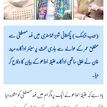
(ویب ڈیسک) پاکستانی شوبز انڈسٹری میں فہد مصطفیٰ سے
متعلق عمر کے حوالے سے جاری بحث پر سینئر اداکارہ مرینہ
خان نے اپنی ساتھی اداکارہ عتیقہ اوڈھو کے بیان کا دفاع کر
دیا۔
یاد رہے کہ عتیقہ اوڈھو نے ایک پروگرام میں فہد مصطفیٰ کو مشورہ دیا