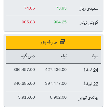
سعودی ریال
74.06
73.93
کویتی دینار
905.88
904.25
صرافہ بازار
سونا
تولہ
دس گرام
24 قیراط
366,457.00
427,436.00
22 قیراط
340,685.00
397,477.00
چاندی تیزابی
5,916.00
6,902.00