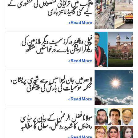
پنجاب میں ترقیاتی منصوبوں کی منظوری کے
لیے نئی گائیڈ لائنز جاری
>
Read More
فیملی ویلفیئر ورکرز سمیت دیگر ملازمین کی
ریگولرائزیشن بارے درخواستیں منظور
>
Read More
لاہورمیں جان لیوا حبس سے شہری پریشان،
محکمہ موسمیات کی بارش کی پیشگوئی
>
Read More
مولانا فضل الرحمٰن کے بیان پر سیاسی
رہنماؤں کا شدید ردعمل، معافی کا مطالبہ
>
Read More