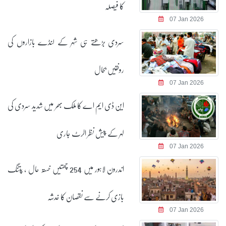
کا فیصلہ
07 Jan 2026
سردی بڑھتے ہی شہر کے لنڈے بازاروں کی
رونقیں بحال
07 Jan 2026
این ڈی ایم اے کا ملک بھر میں شدید سردی کی
لہر کے پیش نظر الرٹ جاری
07 Jan 2026
اندرون لاہور میں 254 چھتیں خستہ حال ، پتنگ
بازی کرنے سے نقصان کا خدشہ
07 Jan 2026