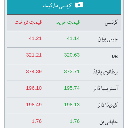
کرنسی مارکیٹ
کرنسی
قیمتِ خرید
قیمتِ فروخت
چینی یوآن
41.21
41.14
یورو
321.21
320.63
برطانوی پاؤنڈ
374.39
373.71
آسٹریلیا ڈالر
196.10
195.74
کینیڈا ڈالر
198.49
198.13
جاپانی ین
1.76
1.76