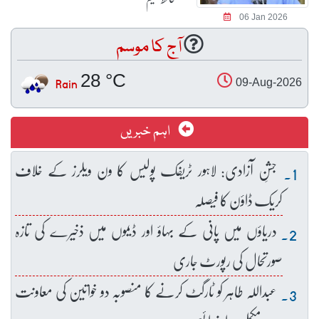
06 Jan 2026
آج کا موسم
28 °C
Rain
09-Aug-2026
اہم خبریں
جشنِ آزادی: لاہور ٹریفک پولیس کا ون ویلرز کے خلاف
کریک ڈاؤن کا فیصلہ
دریاؤں میں پانی کے بہاؤ اور ڈیموں میں ذخیرے کی تازہ
صورتحال کی رپورٹ جاری
عبداللہ طاہر کو ٹارگٹ کرنے کا منصوبہ دو خواتین کی معاونت