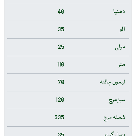
دھنیا
40
آلو
35
مولی
25
مٹر
110
لیموں چائنہ
70
سبز مرچ
120
شملہ مرچ
335
پھول گوبھی
35