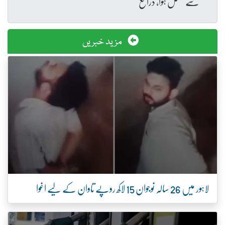
سے مکمل ہوا، ذرائع
مزید خبریں
لاہور میں 26 سالہ نوجوان 15 لاکھ روپے تاوان کے لیے اغوا