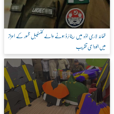
تھانہ لاری اڈہ میں ریٹائرڈ ہونے والے کنسٹیبل ظہور کے اعزاز
میں الوداعی تقریب