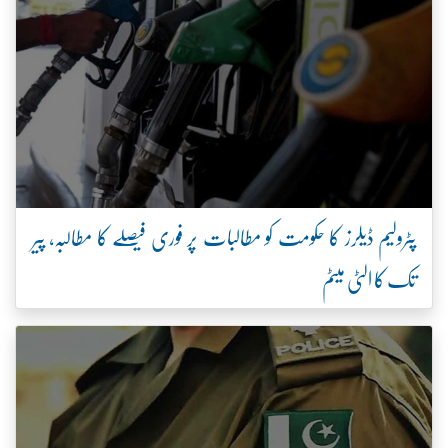
پٹرولیم ڈیلرز کا حکومت کو مطالبات پر فوری فیصلے کا مطالبہ، پیر
تک کا الٹی میٹم