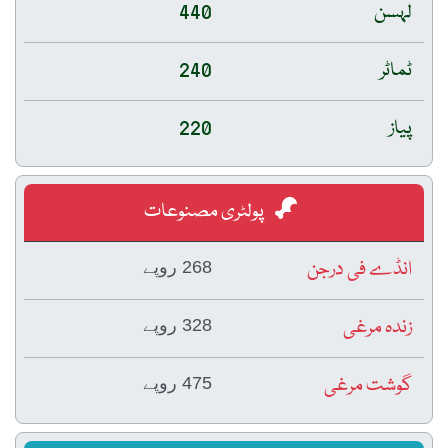
لہسن
440
ٹماٹر
240
پیاز
220
پولٹری مصنوعات
انڈے فی درجن
268 روپے
زندہ مرغی
328 روپے
گوشت مرغی
475 روپے