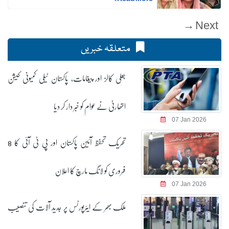
Next →
متعلقہ خبریں
جعلی کالز اور پیغامات، پاکستان ٹیلی کمیونی کیشن
اتھارٹی نے عوام کو خبر دار کر دیا
07 Jan 2026
تحریک تحفظ آئین پاکستان اور پی ٹی آئی کا 8
فروری کو لانگ مارچ کا اعلان
07 Jan 2026
ملک بھر کے ایئرپورٹس پر جدید آلات کی تنصیب