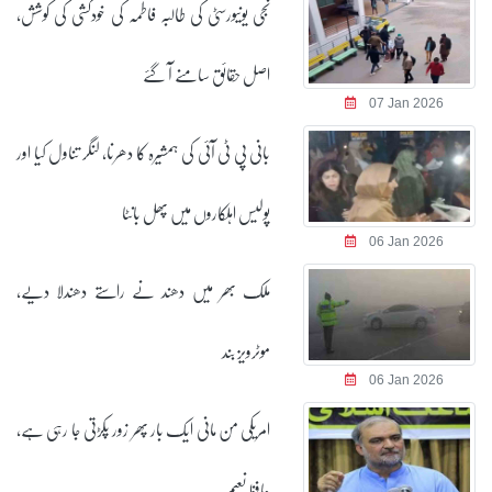
نجی یونیورسٹی کی طالبہ فاطمہ کی خودکشی کی کوشش،
اصل حقائق سامنے آ گئے
07 Jan 2026
بانی پی ٹی آئی کی ہمشیرہ کا دھرنا، لنگر تناول کیا اور
پولیس اہلکاروں میں پھل بانٹا
06 Jan 2026
ملک بھر میں دھند نے راستے دھندلا دیے،
موٹرویز بند
06 Jan 2026
امریکی من مانی ایک بار پھر زور پکڑتی جا رہی ہے،
حافظ نعیم