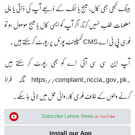
بینک کبھی بھی کال، میسج یا لنک کے ذریعے آپ کی ذاتی یا مالی
معلومات طلب نہیں کرتا، اگر آپ کو ایسی کال یا میسج موصول ہو تو
فوری پی ٹی اے CMS کمپلینٹ پورٹل پر رپورٹ کر سکتے ہیں۔
آپ این سی سی آئی اے کو بھی رپورٹ کر سکتے ہیں
.https://complaint.nccia.gov.pk تاکہ فراڈ
کرنے والوں کے خلاف فوری کارروائی عمل میں لائی جا سکے۔
Subscribe Lahore News
on YouTube
Install our App