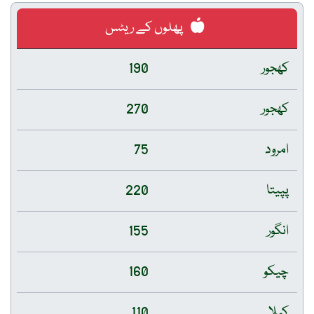
پھلوں کے ریٹس
کھجور
190
کھجور
270
امرود
75
پپیتا
220
انگور
155
چیکو
160
کیلا
110