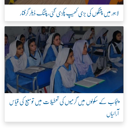
لاہور میں پتنگوں کی بڑی کھیپ پکڑی گئی، پتنگ ڈیلر گرفتار
پنجاب کے سکولوں میں گرمیوں کی تعطیلات میں توسیع کی قیاس
آرائیاں