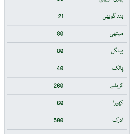
بند گوبھی
21
میتھی
80
بینگن
80
پالک
40
کریلے
260
کھیرا
60
ادرک
500