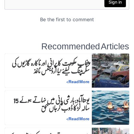
Recommended Articles
پنجاب حکومت کا پرانی اور ناکارہ گاڑیوں کی
سکریپنگ کیلئے نیا آرڈیننس نافذ
>
Read More
یوحناآباد:بارشی پانی میں نہاتے ہوئے 15
سالہ لڑکا ڈوب کرجاں بحق
>
Read More