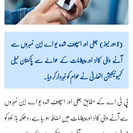
(لاہور نیوز) جعلی اور اسپوف شدہ یو اے این نمبروں سے
آنے والی کالز اور پیغامات کے حوالے سے پاکستان ٹیلی
کمیونیکیشن اتھارٹی نے عوام کو خبردار کر دیا۔
پی ٹی اے کے مطابق جعلی اور اسپوف شدہ یو اے این نمبروں
سے آنے والی کالز اور پیغامات میں اضافہ ہو رہا ہے، دھوکہ باز خود کو