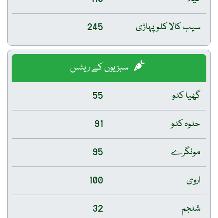
سیب کالا کلو پہاڑی
245
سبزیوں کے ریٹس
گھیا کدو
55
حلوہ کدو
91
مونگرے
95
اروی
100
شلجم
32