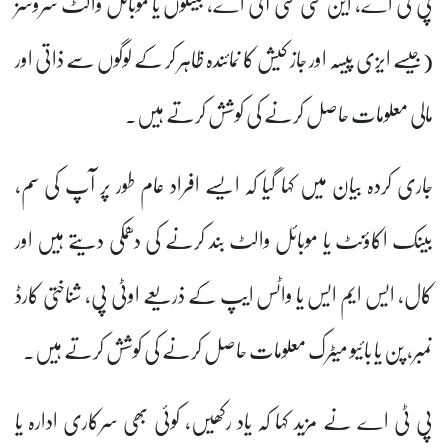
پی ٹی اے، این سی سی آئی اے، بینکوں یا موبائل والٹ سروسز
(جیسے ایزی پیسہ اور جاز کیش کا نمائندہ ظاہر کر کے لوگوں سے ذاتی اور
مالی معلومات حاصل کرنے کی کوشش کرتے ہیں۔
جاری کردہ بیان میں کہا گیا کہ ایسے افراد عام طور پر آپ کی سم،
بینک اکاؤنٹ یا موبائل والٹ بند کرنے کی دھمکی دیتے ہیں اور
کال، ایس ایم ایس یا واٹس ایپ کے ذریعے اوٹی پی، شناختی کارڈ
نمبر، پن یا بائیو میٹرک معلومات حاصل کرنے کی کوشش کرتے ہیں۔
پی ٹی اے نے مزید کہا کہ یاد رکھیں، کوئی بھی سرکاری ادارہ یا