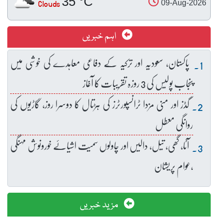
35 °C
Clouds
09-Aug-2026
اہم خبریں
پاکستان، سعودیہ اور ترکیہ کے دفاعی معاہدے کی خوشی میں
پنجاب پولیس کی 3 روزہ تقریبات کا آغاز
گڈز اور منی مزدا ٹرانسپورٹرز کی ہڑتال کا دوسرا روز، گاڑیوں کی
روانگی معطل
آٹا، گھی، تیل، دالیں اور چاولوں سمیت اشیائے خورونوش مہنگی
،عوام پریشان
مزید خبریں