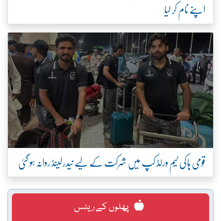
اپنے نام کر لیا
قومی ہاکی ٹیم ورلڈ کپ میں شرکت کے لیے نیدرلینڈ روانہ ہو گئی
پھلوں کے ریٹس