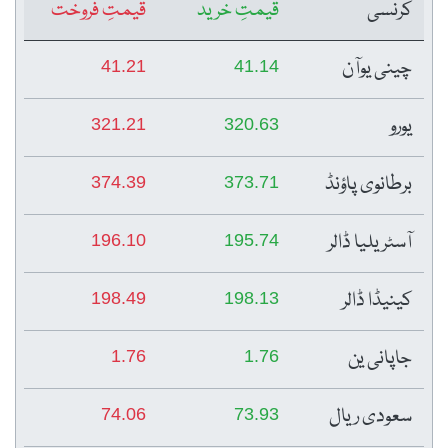
کرنسی
قیمتِ خرید
قیمتِ فروخت
چینی یوآن
41.21
41.14
یورو
321.21
320.63
برطانوی پاؤنڈ
374.39
373.71
آسٹریلیا ڈالر
196.10
195.74
کینیڈا ڈالر
198.49
198.13
جاپانی ین
1.76
1.76
سعودی ریال
74.06
73.93