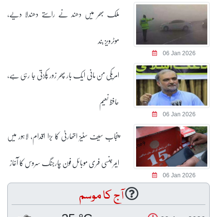
ملک بھر میں دھند نے راستے دھندلا دیے،
موٹرویز بند
06 Jan 2026
امریکی من مانی ایک بار پھر زور پکڑتی جا رہی ہے،
حافظ نعیم
06 Jan 2026
پنجاب سیف سٹیز اتھارٹی کا بڑا اقدام، لاہور میں
ایمرجنسی فری موبائل فون چارجنگ سروس کا آغاز
06 Jan 2026
آج کا موسم