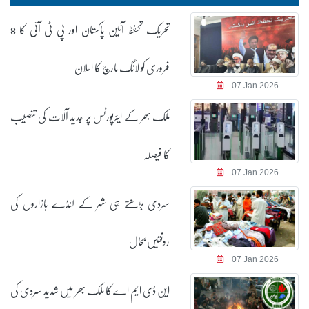
تحریک تحفظ آئین پاکستان اور پی ٹی آئی کا 8
فروری کو لانگ مارچ کا اعلان
07 Jan 2026
ملک بھر کے ایئرپورٹس پر جدید آلات کی تنصیب
کا فیصلہ
07 Jan 2026
سردی بڑھتے ہی شہر کے لنڈے بازاروں کی
رونقیں بحال
07 Jan 2026
این ڈی ایم اے کا ملک بھر میں شدید سردی کی