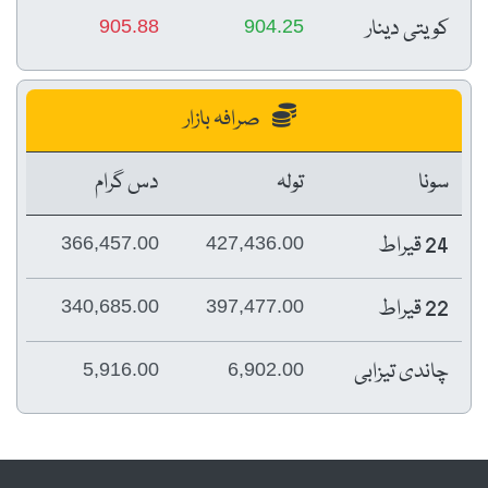
کویتی دینار
905.88
904.25
صرافہ بازار
سونا
تولہ
دس گرام
24 قیراط
366,457.00
427,436.00
22 قیراط
340,685.00
397,477.00
چاندی تیزابی
5,916.00
6,902.00