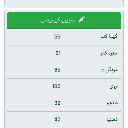
سبزیوں کے ریٹس
گھیا کدو
55
حلوہ کدو
91
مونگرے
95
اروی
100
شلجم
32
دھنیا
40