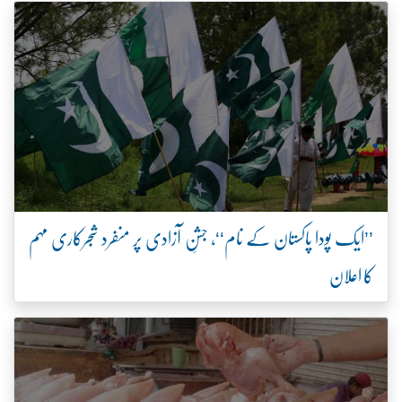
’’ایک پودا پاکستان کے نام‘‘، جشنِ آزادی پر منفرد شجرکاری مہم
کا اعلان