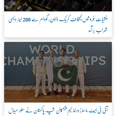
منشیات فروشوں کیخلاف کریک ڈاؤن، گودام سے 200 لیٹر دیسی
شراب برآمد
آئی ٹی ایف ماسٹرز ورلڈ ٹیم چیمپئن شپ، پاکستان نے سلور میڈل