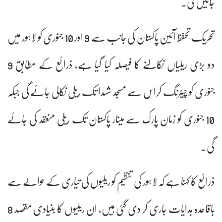
جائیں گی۔
تحریک تحفظ آئین پاکستان کی جانب سے 9 اور 10 جنوری کو لاہور میں
دو بڑی ریلیاں نکالنے کا فیصلہ کیا گیا ہے، ذرائع کے مطابق 9
جنوری کو چیئرنگ کراس سے مسجد شہدا تک ریلی نکالی جائے گی جبکہ
10 جنوری کو زمان پارک سے مینار پاکستان تک ریلی منعقد کی جائے
گی۔
ذرائع کا کہنا ہے کہ لاہور کی تنظیم کو ریلیوں کی تیاری کے حوالے سے
باقاعدہ ہدایات جاری کر دی گئی ہیں، ان ریلیوں کا بنیادی مقصد 8