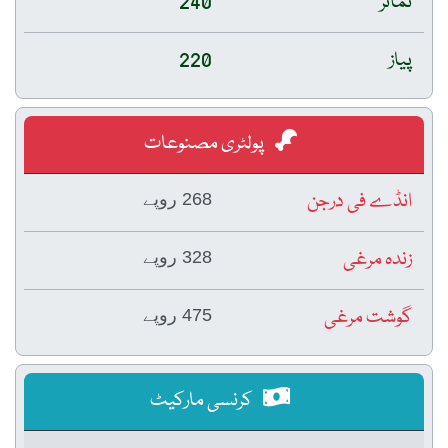
ٹماٹر
240
پیاز
220
پولٹری مصنوعات
انڈے فی درجن
268 روپے
زندہ مرغی
328 روپے
گوشت مرغی
475 روپے
کرنسی مارکیٹ