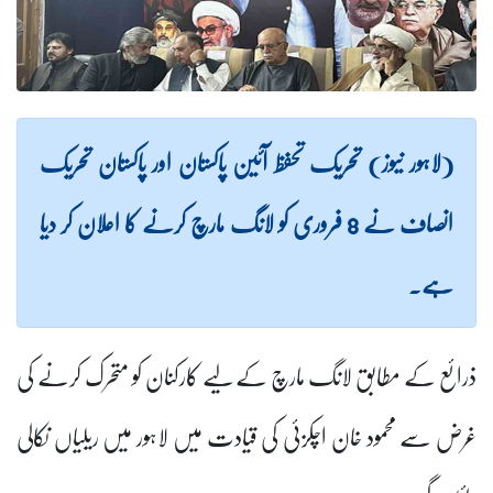
(لاہور نیوز) تحریک تحفظ آئین پاکستان اور پاکستان تحریک
انصاف نے 8 فروری کو لانگ مارچ کرنے کا اعلان کر دیا
ہے۔
ذرائع کے مطابق لانگ مارچ کے لیے کارکنان کو متحرک کرنے کی
غرض سے محمود خان اچکزئی کی قیادت میں لاہور میں ریلیاں نکالی