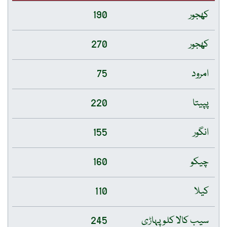
کھجور
190
کھجور
270
امرود
75
پپیتا
220
انگور
155
چیکو
160
کیلا
110
سیب کالا کلو پہاڑی
245