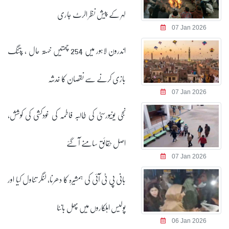
لہر کے پیش نظر الرٹ جاری
07 Jan 2026
اندرون لاہور میں 254 چھتیں خستہ حال ، پتنگ
بازی کرنے سے نقصان کا خدشہ
07 Jan 2026
نجی یونیورسٹی کی طالبہ فاطمہ کی خودکشی کی کوشش،
اصل حقائق سامنے آ گئے
07 Jan 2026
بانی پی ٹی آئی کی ہمشیرہ کا دھرنا، لنگر تناول کیا اور
پولیس اہلکاروں میں پھل بانٹا
06 Jan 2026