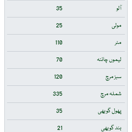
آلو
35
مولی
25
مٹر
110
لیموں چائنہ
70
سبز مرچ
120
شملہ مرچ
335
پھول گوبھی
35
بند گوبھی
21