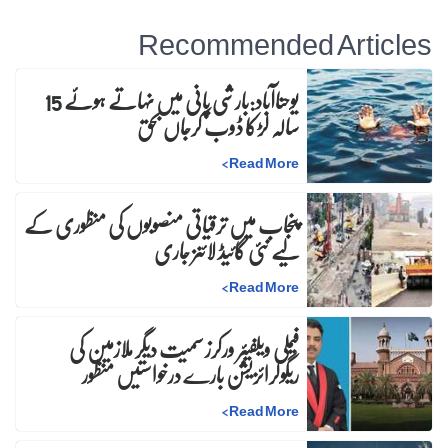
Recommended Articles
یوحناآباد:بارشی پانی میں نہاتے ہوئے 15
سالہ لڑکا ڈوب کرجاں بحق
>
Read More
پنجاب میں ترقیاتی منصوبوں کی منظوری کے
لیے نئی گائیڈ لائنز جاری
>
Read More
فیملی ویلفیئر ورکرز سمیت دیگر ملازمین کی
ریگولرائزیشن بارے درخواستیں منظور
>
Read More