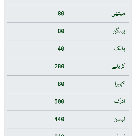
میتھی
80
بینگن
80
پالک
40
کریلے
260
کھیرا
60
ادرک
500
لہسن
440