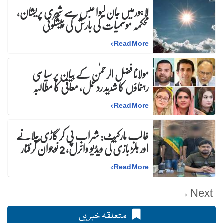
لاہورمیں جان لیوا حبس سے شہری پریشان،
محکمہ موسمیات کی بارش کی پیشگوئی
>
Read More
مولانا فضل الرحمٰن کے بیان پر سیاسی
رہنماؤں کا شدید ردعمل، معافی کا مطالبہ
>
Read More
غالب مارکیٹ: شراب پی کر گاڑی چلانے
اور ہلڑ بازی کی ویڈیو وائرل، 2 نوجوان گرفتار
>
Read More
Next →
متعلقہ خبریں