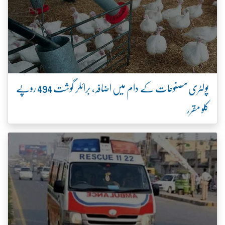
پولٹری مصنوعات کے دام میں اضافہ، برائلر گوشت 494 روپے
کلو مقرر