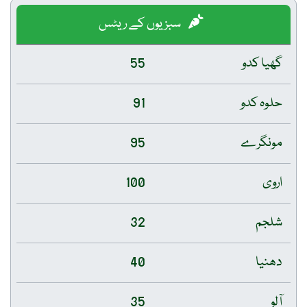
سبزیوں کے ریٹس
گھیا کدو
55
حلوہ کدو
91
مونگرے
95
اروی
100
شلجم
32
دھنیا
40
آلو
35