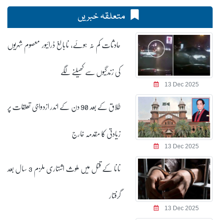
متعلقہ خبریں
حادثات کم نہ ہوئے، نابالغ ڈرائیور معصوم شہریوں
کی زندگیوں سے کھیلنے لگے
13 Dec 2025
طلاق کے بعد 90 دن کے اندر ازدواجی تعلقات پر
زیادتی کا مقدمہ خارج
13 Dec 2025
نانا کے قتل میں ملوث اشتہاری ملزم 3 سال بعد
گرفتار
13 Dec 2025