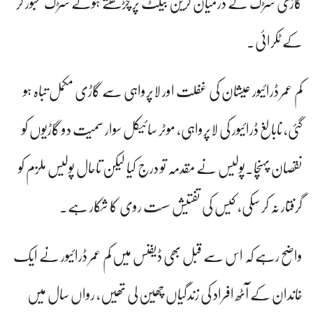
گاڑی سڑک کے درمیان گرین بیلٹ پر چڑھتے ہوئے سڑک عبور کر
کے ٹکرائی۔
کم عمر ڈرائیور عیشان کی غفلت اور لاپرواہی سے گاڑی مکمل تباہ ہو
گئی، نابالغ ڈرائیور کی لاپرواہی، موٹر سائیکل سوار سمیت دو گاڑیوں کو
نقصان پہنچا۔پولیس نے مقدمہ تو درج کیا لیکن تاحال پولیس ملزم کو
گرفتار نہ کر سکی، کیس کی تفتیش سست روی کا شکار ہے۔
واضح رہے کہ اس سے قبل بھی ڈیفنس میں کم عمر ڈرائیور نے ایک
خاندان کے آٹھ افراد کی زندگیاں چھین لی تھیں، رواں سال میں