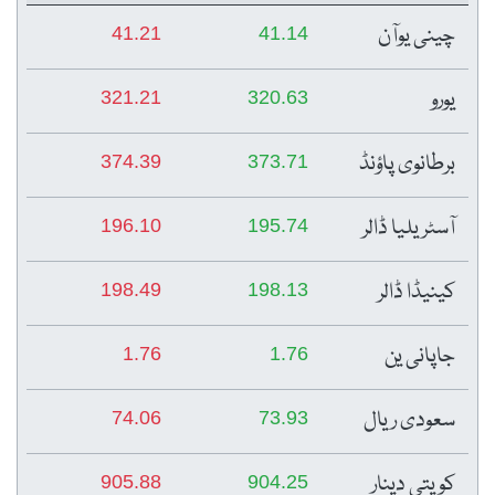
چینی یوآن
41.21
41.14
یورو
321.21
320.63
برطانوی پاؤنڈ
374.39
373.71
آسٹریلیا ڈالر
196.10
195.74
کینیڈا ڈالر
198.49
198.13
جاپانی ین
1.76
1.76
سعودی ریال
74.06
73.93
کویتی دینار
905.88
904.25