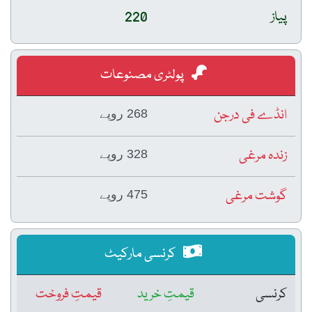
پیاز
220
پولٹری مصنوعات
انڈے فی درجن
268 روپے
زندہ مرغی
328 روپے
گوشت مرغی
475 روپے
کرنسی مارکیٹ
کرنسی
قیمتِ خرید
قیمتِ فروخت