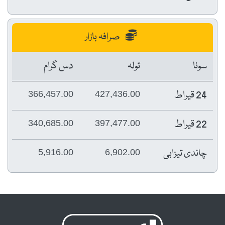
صرافہ بازار
سونا
تولہ
دس گرام
24 قیراط
366,457.00
427,436.00
22 قیراط
340,685.00
397,477.00
چاندی تیزابی
5,916.00
6,902.00