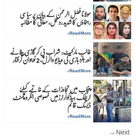
مولانا فضل الرحمٰن کے بیان پر سیاسی
رہنماؤں کا شدید ردعمل، معافی کا مطالبہ
>
Read More
غالب مارکیٹ: شراب پی کر گاڑی چلانے
اور ہلڑ بازی کی ویڈیو وائرل، 2 نوجوان گرفتار
>
Read More
پنجاب میں تجاوزات کے خاتمے کیلئے
ٹریفک ہیڈکوارٹرزمیں خصوصی انکروچمنٹ
ڈیسک قائم
>
Read More
Next →