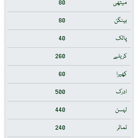
میتھی
80
بینگن
80
پالک
40
کریلے
260
کھیرا
60
ادرک
500
لہسن
440
ٹماٹر
240