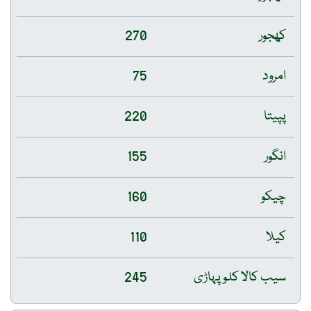
کھجور
270
امرود
75
پپیتا
220
انگور
155
چیکو
160
کیلا
110
سیب کالا کلو پہاڑی
245