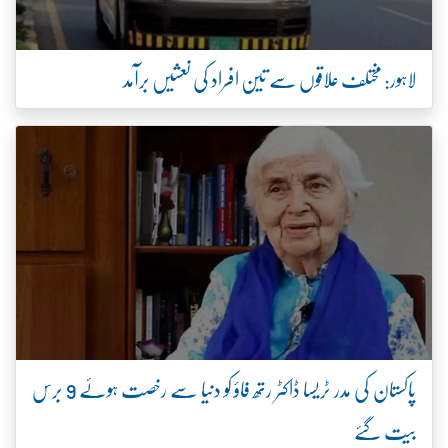
لاہور: مختلف علاقوں سے تین افراد کی نعشیں برآمد
پاکستان کی مدر ٹریسا ڈاکٹر رتھ فاؤ کو دنیا سے رخصت ہوئے 9 برس
بیت گئے