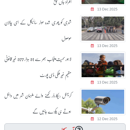
افراد جاں بحق
13 Dec 2025
شہری کو چوری شدہ موٹر سائیکل کے ای چالان
موصول
13 Dec 2025
لاہورسمیت پنجاب بھر سے 31 ہزار 377 غیر قانونی
مقیم غیر ملکی ڈی پورٹ
13 Dec 2025
کریمنل ریکارڈر کھنے والے ملزمان شہر میں داخل
ہوتے ہی پکڑے جائیں گے
12 Dec 2025