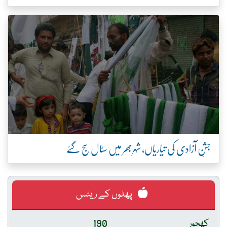
جشنِ آزادی کی تیاریاں، شہربھر میں سٹال سج گئے
پھلوں کے ریٹس
کھجور
190