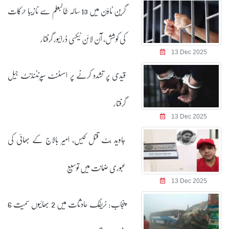
گرین ٹاؤن میں 13 سالہ طالبعلم سے نازیبا حرکات
کی کوشش، آن لائن ٹیکسی ڈرائیور گرفتار
13 Dec 2025
قیدی پر تشدد کرنے پر اسسٹنٹ سپرنٹنڈنٹ جیل
گرفتار
13 Dec 2025
جاوید بٹ قتل کیس، امیر بالاج کے بھائی کی
عبوری ضمانت میں توسیع
13 Dec 2025
پنجاب: ٹریفک حادثات میں 2 بھائیوں سمیت 6