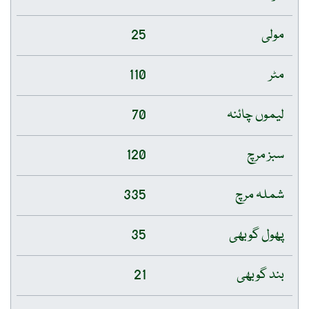
مولی
25
مٹر
110
لیموں چائنہ
70
سبز مرچ
120
شملہ مرچ
335
پھول گوبھی
35
بند گوبھی
21