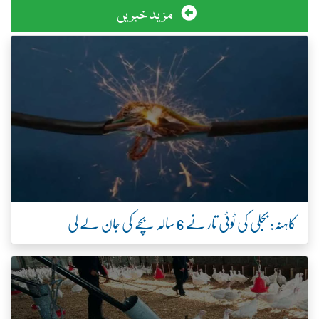
مزید خبریں
کاہنہ: بجلی کی ٹوٹی تار نے 6 سالہ بچے کی جان لے لی