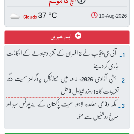
آج کا موسم
37 °C
Clouds
10-Aug-2026
اہم خبریں
آئی جی پنجاب نے 3 افسران کے تقرر و تبادلے کے احکامات
جاری کر دیئے
جشنِ آزادی 2026: لاہور میں میوزیکل پروگرامز سمیت دیگر
تقریبات کا 15 روزہ شیڈول فائنل
مکہ دفاعی معاہدہ، لاہور سمیت پاکستان کے ایئرپورٹس سبز اور
سرخ روشنیوں سے منور