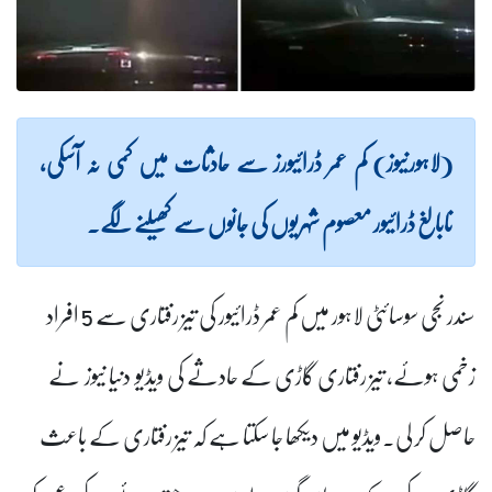
(لاہورنیوز) کم عمر ڈرائیورز سے حادثات میں کمی نہ آسکی،
نابالغ ڈرائیور معصوم شہریوں کی جانوں سے کھیلنے لگے۔
سندر نجی سوسائٹی لاہور میں کم عمر ڈرائیور کی تیز رفتاری سے 5 افراد
زخمی ہوئے، تیز رفتاری گاڑی کے حادثے کی ویڈیو دنیا نیوز نے
حاصل کر لی۔ویڈیو میں دیکھا جا سکتا ہے کہ تیز رفتاری کے باعث