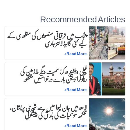
Recommended Articles
پنجاب میں ترقیاتی منصوبوں کی منظوری کے
لیے نئی گائیڈ لائنز جاری
>
Read More
فیملی ویلفیئر ورکرز سمیت دیگر ملازمین کی
ریگولرائزیشن بارے درخواستیں منظور
>
Read More
لاہورمیں جان لیوا حبس سے شہری پریشان،
محکمہ موسمیات کی بارش کی پیشگوئی
>
Read More