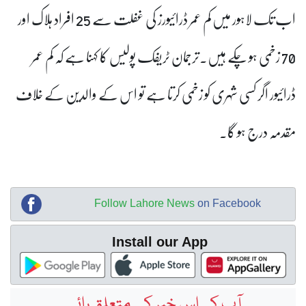
اب تک لاہور میں کم عمر ڈرائیورز کی غفلت سے 25 افراد ہلاک اور
70 زخمی ہو چکے ہیں۔ترجمان ٹریفک پولیس کا کہنا ہے کہ کم عمر
ڈرائیور اگر کسی شہری کو زخمی کرتا ہے تو اس کے والدین کے خلاف
مقدمہ درج ہو گا۔
Follow Lahore News
on Facebook
Install our App
آپ کی اس خبر کے متعلق رائے