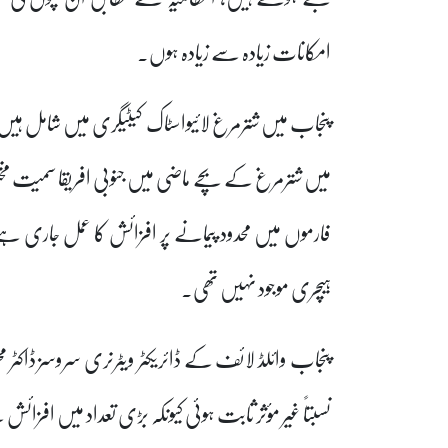
امکانات زیادہ سے زیادہ ہوں۔
پنجاب میں شترمرغ لائیواسٹاک کیٹیگری میں شامل ہیں 
میں شترمرغ کے بچے ماضی میں جنوبی افریقا سمیت مخت
فارموں میں محدود پیمانے پر افزائش کا عمل جار
ہیچری موجود نہیں تھی۔
پنجاب وائلڈ لائف کے ڈائریکٹر ویٹرنری سروسز ڈاکٹر
نسبتاً غیر مؤثر ثابت ہوئی کیونکہ بڑی تعداد میں افزا