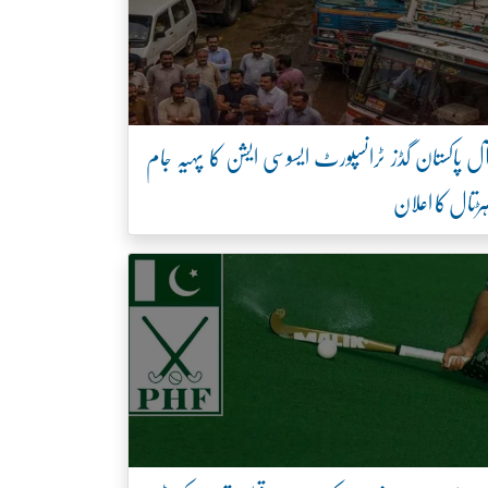
ل پاکستان گڈز ٹرانسپورٹ ایسوسی ایشن کا پہیہ جام
ڑتال کا اعلان