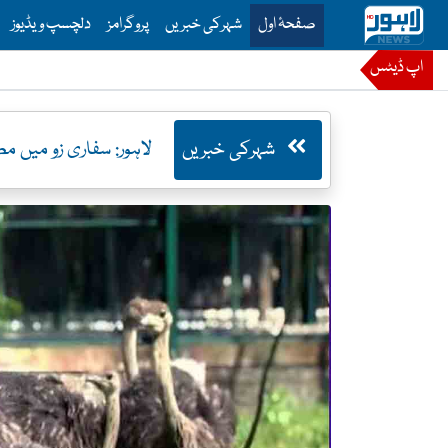
is is the main menu for Lahore News
صفحۂ اول
شہرکی خبریں
پروگرامز
دلچسپ ویڈیوز
اپ ڈیٹس
شہرکی خبریں
لاہور: سفاری زو میں 