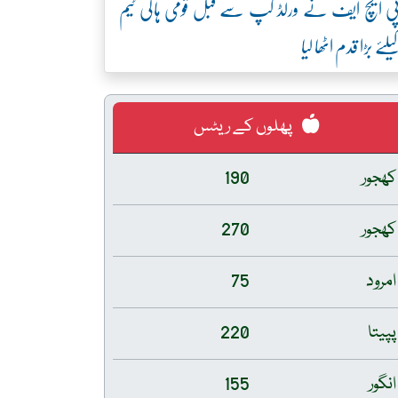
ی ایچ ایف نے ورلڈ کپ سے قبل قومی ہاکی ٹیم
یلئے بڑا قدم اٹھا لیا
پھلوں کے ریٹس
کھجور
190
کھجور
270
امرود
75
پپیتا
220
انگور
155