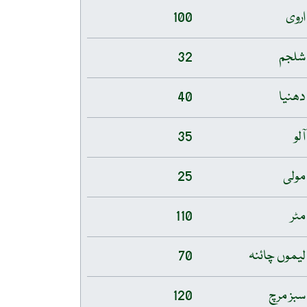
اروی
100
شلجم
32
دھنیا
40
آلو
35
مولی
25
مٹر
110
لیموں چائنہ
70
سبز مرچ
120