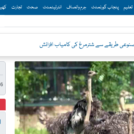
Th
تعلیم
پنجاب گورنمنٹ
جرم وانصاف
انٹرٹینمنٹ
صحت
تجارت
کھی
مصنوعی طریقے سے شترمرغ کی کامیاب افزائش
26