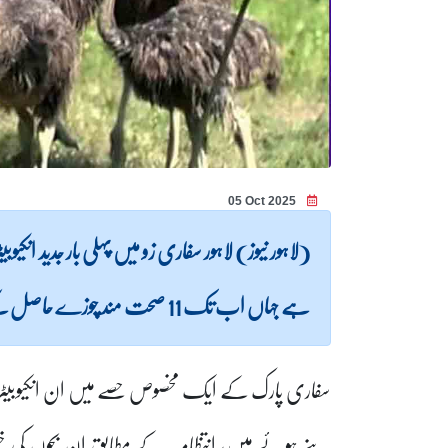
05 Oct 2025
(لاہور نیوز) لاہور سفاری زو میں پہلی بار جدید ان
ہے جہاں اب تک 11 صحت مند چوزے حاصل کیے جا چکے ہیں۔
سفاری پارک کے ایک مخصوص حصے میں ان انکیوبیٹرز ک
بنے ہوئے ہیں، انتظامیہ کے مطابق ان بچوں کی خصو