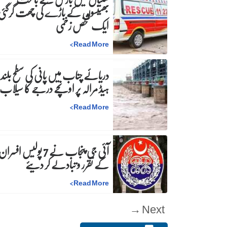
بھینسوں کے باڑے کی چھت گرگئی
ایک شخص زخمی
>
Read More
دریائے چناب میں پانی کی سطح بلند،
ہیڈ مرالہ پر اونچے درجے کا سیلاب
>
Read More
آئی جی پنجاب نے 7 پولیس افسرا
کے تقرر و تبادلے کر دیئے
>
Read More
Next →