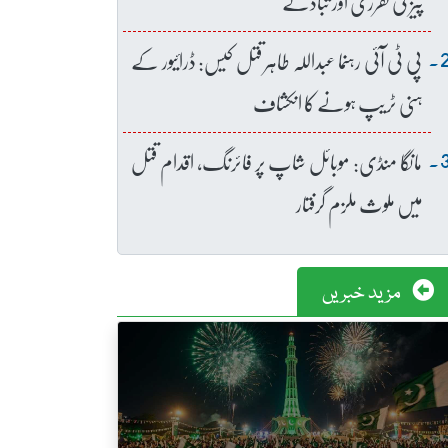
پیز کی تقرری اور تبادلے
پی ٹی آئی رہنما عبداللہ طاہر قتل کیس: ڈرائیور کے
ہنی ٹریپ ہونے کا انکشاف
مانگا منڈی: موبائل شاپ پر فائرنگ، اقدام قتل
میں ملوث ملزم گرفتار
مزید خبریں