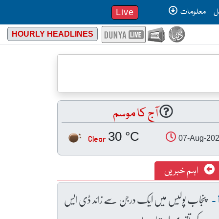
ل
معلومات
Live
HOURLY HEADLINES
آج کا موسم
30 °C
Clear
07-Aug-20
اہم خبریں
پنجاب پولیس میں ایک درجن سے زائد ڈی ایس