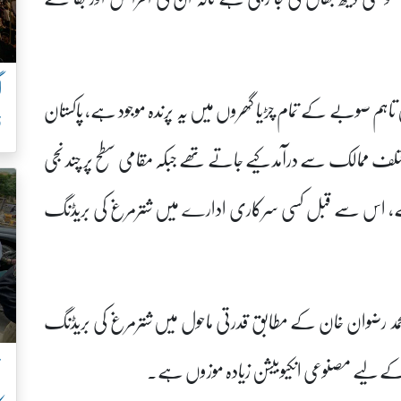
تاہم صوبے کے تمام چڑیا گھروں میں یہ پرندہ موجود ہے، پاکستان
ف
لف ممالک سے درآمد کیے جاتے تھے جبکہ مقامی سطح پر چند نجی
ی ہے، اس سے قبل کسی سرکاری ادارے میں شترمرغ کی بریڈنگ
 محمد رضوان خان کے مطابق قدرتی ماحول میں شترمرغ کی بریڈنگ
ن
ئش کے لیے مصنوعی انکیوبیشن زیادہ موزوں ہے۔