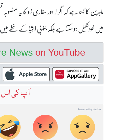
ماہرین کا کہنا ہے کہ اگر لاہور سفاری زو کا یہ منصو
میں خودکفیل ہو سکتا ہے بلکہ جنوبی ایشیا کے خطے می
ore News
on YouTube
آپ کی اس خ