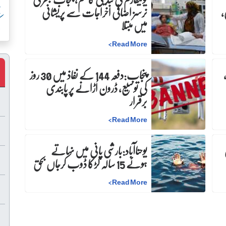
پ
،
نرسز اضافی اخراجات سے پریشانی
میں مبتلا
ک
>
Read More
پنجاب:دفعہ 144 کے نفاذ میں 30 روز
کی توسیع، ڈرون اُڑانے پر پابندی
برقرار
>
Read More
ن
یوحناآباد:بارشی پانی میں نہاتے
ہوئے 15 سالہ لڑکا ڈوب کرجاں بحق
>
Read More