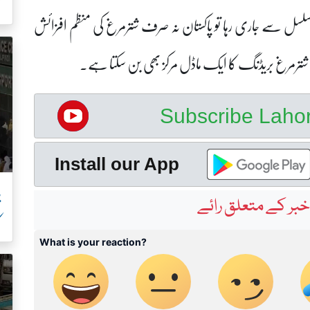
ک
بہ تسلسل سے جاری رہا تو پاکستان نہ صرف شترمرغ کی منظم افزائش
ں شترمرغ بریڈنگ کا ایک ماڈل مرکز بھی بن سکتا ہے۔
Subscribe Lah
Install our App
پ
بر کے متعلق رائے
ک