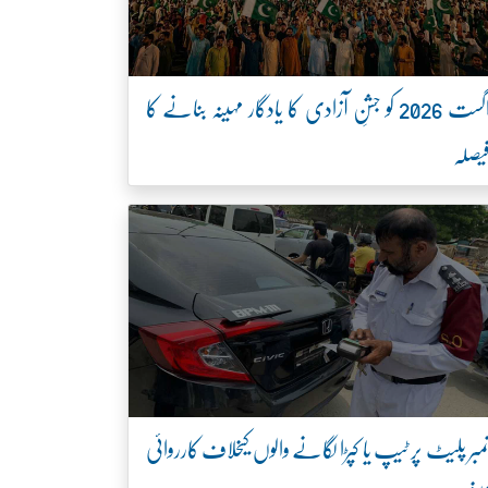
اگست 2026 کو جشنِ آزادی کا یادگار مہینہ بنانے کا
یصلہ
مبر پلیٹ پر ٹیپ یا کپڑا لگانے والوں کیخلاف کارروائی