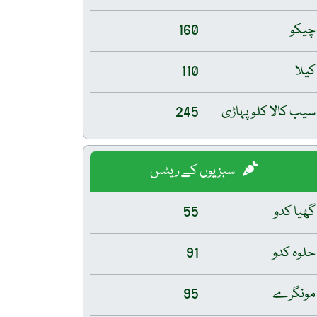
چیکو
160
کیلا
110
سیب کالا کلو پہاڑی
245
سبزیوں کے ریٹس
گھیا کدو
55
حلوہ کدو
91
مونگرے
95