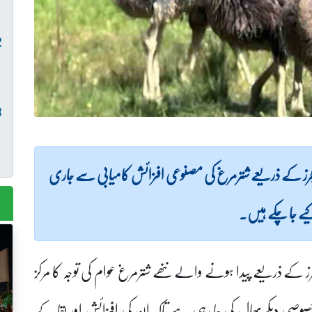
کیوبیٹرز کے ذریعے شترمرغ کی مصنوعی افزائش کامیابی سے جاری
ے ذریعے پیدا ہونے والے ننھے شترمرغ عوام کی توجہ کا مرکز
صی دیکھ بھال کی جا رہی ہے تاکہ ان کی افزائش اور بقا کے