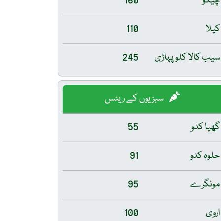
چیکو
160
کیلا
110
سیب کالا کلو پہاڑی
245
سبزیوں کے ریٹس
گھیا کدو
55
حلوہ کدو
91
مونگرے
95
اروی
100