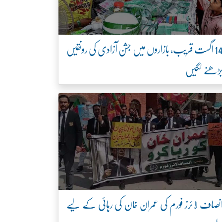
14 اگست قریب، بازاروں میں جشن آزادی کی رونقیں
ڑھنے لگیں
نصاف لائرز فورم کی عمران خان کی رہائی کے لیے