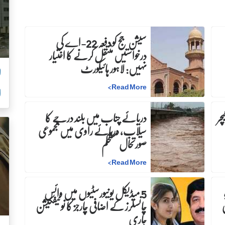
سیشن جج کو دفعہ 22-اے کی
درخواستیں منتقل کرنے کا اختیار
نہیں: لاہور ہائیکورٹ
ل
>
Read More
ا
چر
دریائے چناب میں بلند درجے کا
سیلاب، دریائے راوی میں مجموعی
صورتحال مستحکم
>
Read More
5 میڈیکل یونیورسٹیوں میں وائس
چانسلرز کے اضافی چارجز کا نوٹیفکیشن
جاری