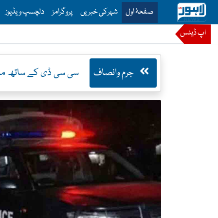
is is the main menu for Lahore News
صفحۂ اول
شہرکی خبریں
پروگرامز
دلچسپ ویڈیوز
اپ ڈیٹس
جرم وانصاف
سی سی ڈی کے ساتھ مبی