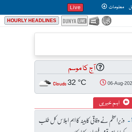
ل
معلومات
Live
HOURLY HEADLINES
آج کا موسم
32 °C
Clouds
06-Aug-20
اہم خبریں
وزیراعظم نے وفاقی کابینہ کا اہم اجلاس کل طلب