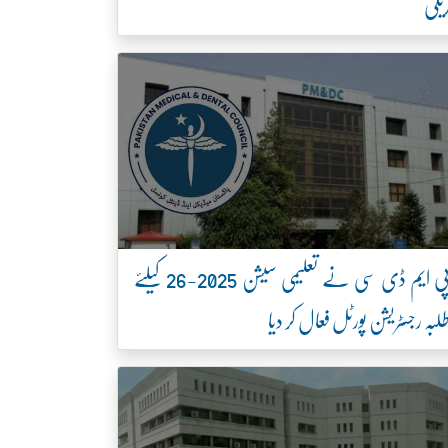
یلی
پی ایم ڈی سی نے تعلیمی سیشن 2025-26 کیلئے
لبہ رجسٹریشن پورٹل فعال کر دیا