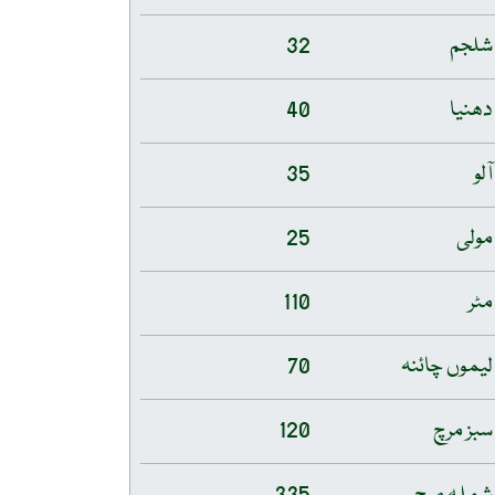
شلجم
32
دھنیا
40
آلو
35
مولی
25
مٹر
110
لیموں چائنہ
70
سبز مرچ
120
شملہ مرچ
335