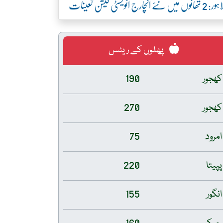
ور: 2 تھانوں میں نئے انچارج انویسٹی گیشن تعینات
پھلوں کے ریٹس
کھجور
190
کھجور
270
امرود
75
پپیتا
220
انگور
155