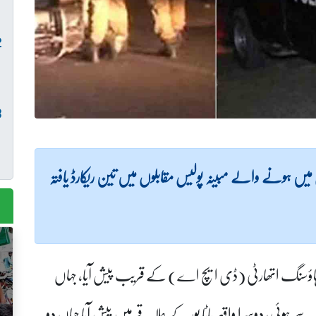
یں ہونے والے مبینہ پولیس مقابلوں میں تین ریکارڈ یافتہ
س ہاؤسنگ اتھارٹی (ڈی ایچ اے) کے قریب پیش آیا، جہاں
ہوئی، دوسرا واقعہ باٹا پور کے علاقے میں پیش آیا جہاں دو