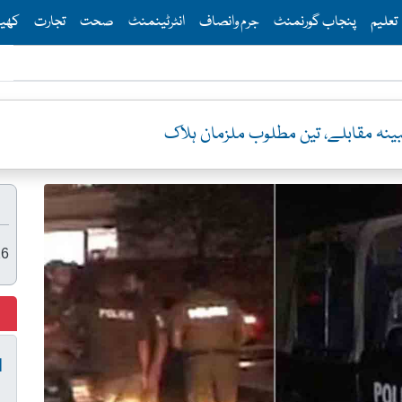
Th
تعلیم
پنجاب گورنمنٹ
جرم وانصاف
انٹرٹینمنٹ
صحت
تجارت
کھی
نہ مقابلے، تین مطلوب ملزمان ہلاک
26