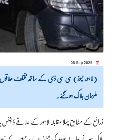
08 Sep 2025
(لاہور نیوز) سی سی ڈی کے ساتھ مختلف علاقوں م
ملزمان ہلاک ہو گئے۔
ذرائع کے مطابق پہلا مقابلہ لاہور کے علاقے ڈیفن
ہلاک ہونے والے ملزم کی شناخت ماجد حسین کے نام سے 