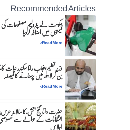
Recommended Articles
حکومت نے پٹرولیم مصنوعات کی
قیمتوں میں اضافہ کردیا
>
Read More
وزیرِ تعلیم پنجاب رانا سکندر حیات کا ٹی
بن کر لاہور میں پڑھانے کا فیصلہ
>
Read More
حضرت داتا گنج بخش ؒ کا سالانہ عرس;
انتظامات کے حوالے سے خصوصی
اجلاس