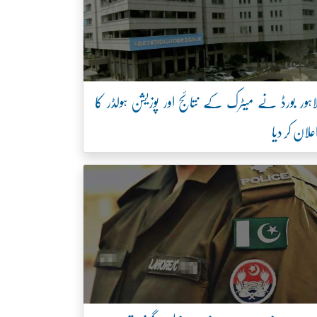
اہور بورڈ نے میٹرک کے نتائج اور پوزیشن ہولڈر کا
علان کر دیا