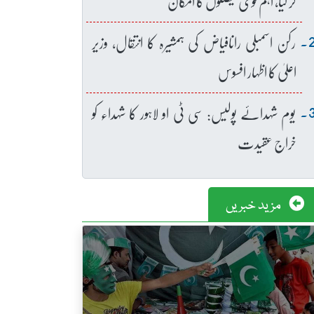
کر لیا، اہم قومی فیصلوں کا امکان
رکن اسمبلی رانافیاض کی ہمشیرہ کا انتقال، وزیر
اعلیٰ کا اظہار افسوس
یوم شہدائے پولیس: سی ٹی او لاہور کا شہداء کو
خراج عقیدت
مزید خبریں