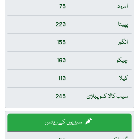
75
220
155
160
110
و پہاڑی
245
سبزیوں کے ریٹس