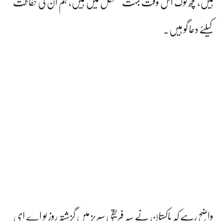
س وقت بہت مشکل میں ہیں، ہم ان کی حفاظت
تان نے سہ فریقی سیریز میں گزشتہ روز یو اے ای