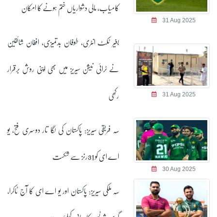
کامیاب، مالی دشواریاں ختم ہونے کا امکان
بغیر ٹکٹ انٹری، طوفان بدتمیزی، افغان شائقین
نے ٹرائی نیشن سیریز میں بھی اپنی روش برقرار
رکھی
سہ فریقی سیریز: پاکستان کی لگا تار دوسری فتح، یو
اے ای کو 31رنز سے شکست
سہ ملکی سیریز: پاکستان اور یو اے ای کا آج ٹاکرا،