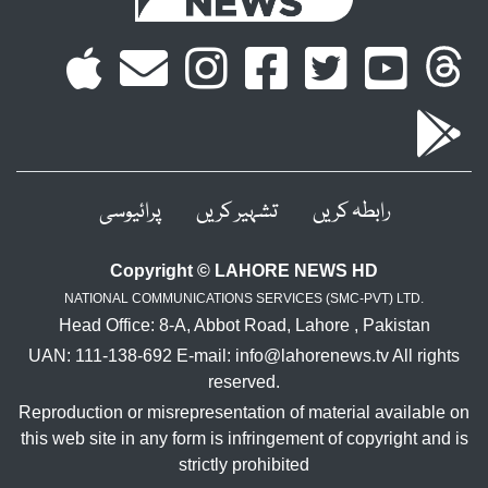
ہ کریں
تشہیر کریں
پرائیوسی
Copyright © LAHORE NEWS 
NATIONAL COMMUNICATIONS SERVICES (SMC-
Head Office: 8-A, Abbot Road, Lahore ,
UAN: 111-138-692 E-mail: info@lahorenews.
reserved.
Reproduction or misrepresentation of materi
this web site in any form is infringement of c
strictly prohibited