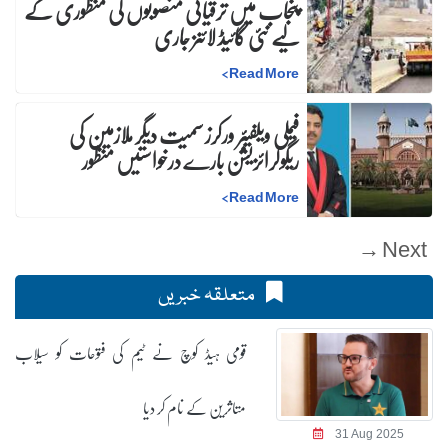
پنجاب میں ترقیاتی منصوبوں کی منظوری کے
لیے نئی گائیڈ لائنز جاری
>
Read More
فیملی ویلفیئر ورکرز سمیت دیگر ملازمین کی
ریگولرائزیشن بارے درخواستیں منظور
>
Read More
متعلقہ خبریں
قومی ہیڈ کوچ نے ٹیم کی فتوحات کو سیلاب
متاثرین کے نام کر دیا