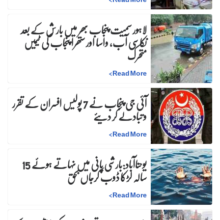
لاہور سمیت پنجاب بھر میں بارش کے بعد
نکاسی آب، واسا اور ستھرا پنجاب کی ٹیمیں
متحرک
>
Read More
آئی جی پنجاب نے 7 پولیس افسران کے تقرر
و تبادلے کر دیئے
>
Read More
یوحناآباد:بارشی پانی میں نہاتے ہوئے 15
سالہ لڑکا ڈوب کرجاں بحق
>
Read More