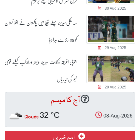
گرین شرٹس کامیابی کیلئے پرعزم
سہ ملکی سیریز: پہلے میچ میں پاکستان نے افغانستان
کو 39 رنز سے ہرا دیا
جنوبی افریقہ کیخلاف سیریز، ویمنز ورلڈکپ کیلئے قومی
ٹیم کی تیاریاں
آج کا موسم
32 °C
Clouds
اہم خبریں