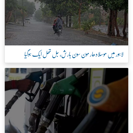
لادھار مون سون بارش، جل تھل ایک ہوگیا