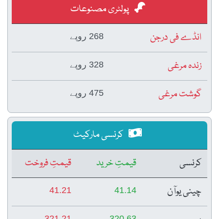
پولٹری مصنوعات
جن
268 روپے
328 روپے
475 روپے
کرنسی مارکیٹ
قیمتِ خرید
قیمتِ فروخت
41.21
41.14
321.21
320.63