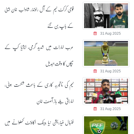
قومی کرکٹ ٹیم کے آل راؤنڈر شاداب خان بیٹی
کے باپ بن گئے
عرب امارات میں شدید گرمی، ایشیا کپ کے
میچوں کا وقت تبدیل
ٹیم کی ناتجربہ کاری کے باعث شکست ہوئی:
اماراتی بلے باز آصف خان
فٹبال فیڈریشن نیا بینک اکاؤنٹ کھلوانے میں