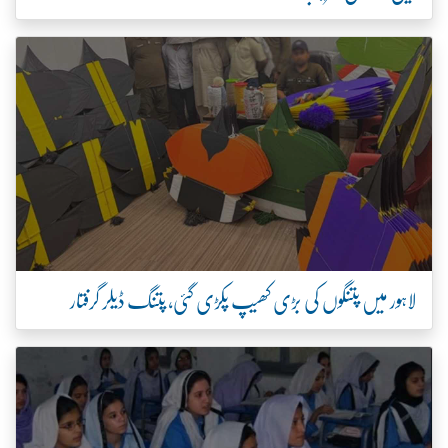
وں کی بڑی کھیپ پکڑی گئی، پتنگ ڈیلر گرفتار