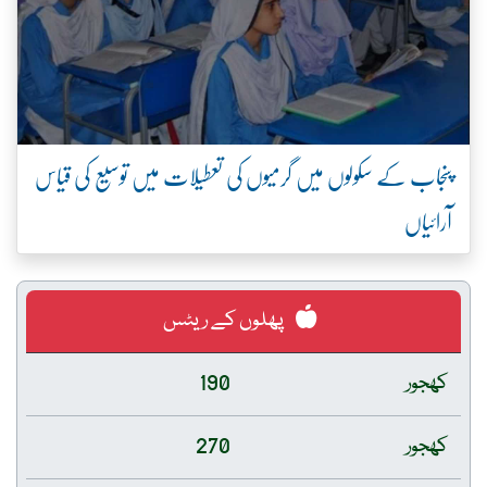
وں میں گرمیوں کی تعطیلات میں توسیع کی قیاس
پھلوں کے ریٹس
190
270