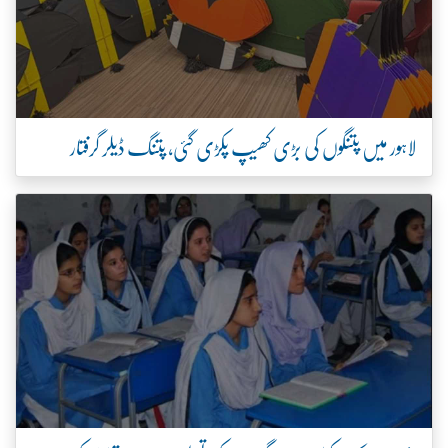
لاہور میں پتنگوں کی بڑی کھیپ پکڑی گئی، پتنگ ڈیلر گرفتار