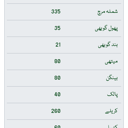
شملہ مرچ
335
پھول گوبھی
35
بند گوبھی
21
میتھی
80
بینگن
80
پالک
40
کریلے
260
کھیرا
60