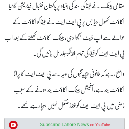
مقامی بینک نے فیفا کی سند کی بنیاد پر پاکستان فٹبال فیڈریشن کا نیا
اکاؤنٹ کھول دیا جس پر پی ایف ایف نے فیفا کو اکاؤنٹ کے
حوالے سے اپ ڈیٹ بھجوا دی، بینک اکاؤنٹ کھلنےکے بعد اب
پی ایف ایف کو فیفا کی تمام فنڈنگز جلد مل جائیں گی۔
واضح رہے کہ قانونی پیچیدگیوں کی وجہ سے پی ایف ایف کا پرانا
اکاؤنٹ بند ہے، آفیشل بینک اکاؤنٹ بند ہونے کے سبب
ماضی میں پی ایف ایف کو فنڈز منتقل نہیں ہوپا رہے تھے۔
Subscribe Lahore News
on YouTube