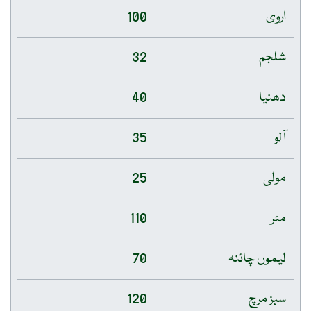
اروی
100
شلجم
32
دھنیا
40
آلو
35
مولی
25
مٹر
110
لیموں چائنہ
70
سبز مرچ
120