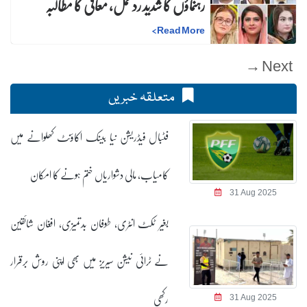
رہنماؤں کا شدید ردعمل، معافی کا مطالبہ
>
Read More
Next →
متعلقہ خبریں
فٹبال فیڈریشن نیا بینک اکاؤنٹ کھلوانے میں
کامیاب، مالی دشواریاں ختم ہونے کا امکان
31 Aug 2025
بغیر ٹکٹ انٹری، طوفان بدتمیزی، افغان شائقین
نے ٹرائی نیشن سیریز میں بھی اپنی روش برقرار
رکھی
31 Aug 2025