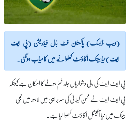
(ویب ڈیسک) پاکستان فٹ بال فیڈریشن (پی ایف
ایف) نیا بینک اکاؤنٹ کھلوانے میں کامیاب ہوگئی۔
پی ایف ایف کی مالی دشواریاں جلد ختم ہونےکا امکان ہے کیونکہ
پی ایف ایف نے محسن گیلانی کی سربراہی میں لاہور میں نجی
بینک میں نیا آفیشل اکاؤنٹ کھلوا لیا ہے۔