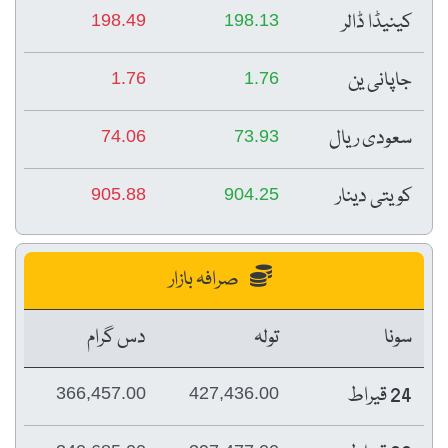
کینیڈا ڈالر
198.49
198.13
جاپانی ین
1.76
1.76
سعودی ریال
74.06
73.93
کویتی دینار
905.88
904.25
صرافہ بازار
سونا
تولہ
دس گرام
24 قیراط
366,457.00
427,436.00