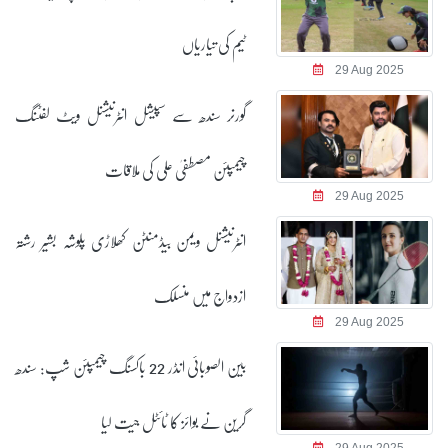
ٹیم کی تیاریاں
29 Aug 2025
گورنر سندھ سے سپیشل انٹرنیشنل ویٹ لفٹنگ
چیمپئن مصطفیٰ علی کی ملاقات
29 Aug 2025
انٹرنیشنل ویمن بیڈمنٹن کھلاڑی پلوشہ بشیر رشتہ
ازدواج میں منسلک
29 Aug 2025
بین الصوبائی انڈر 22 باکسنگ چیمپئن شپ: سندھ
گرین نے بوائز کا ٹائٹل جیت لیا
29 Aug 2025