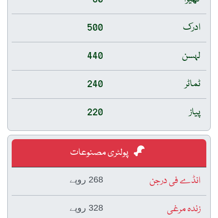
ادرک
500
لہسن
440
ٹماٹر
240
پیاز
220
پولٹری مصنوعات
انڈے فی درجن
268 روپے
زندہ مرغی
328 روپے