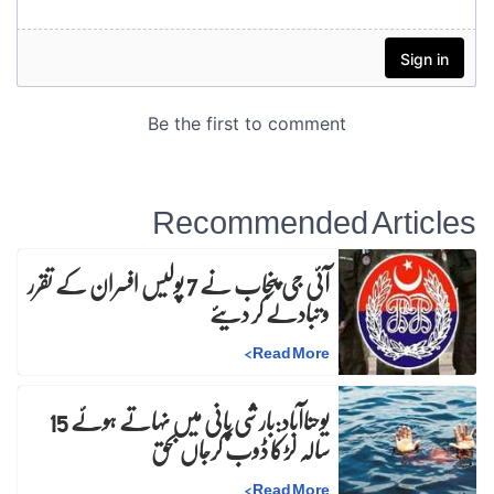
Recommended Articles
آئی جی پنجاب نے 7 پولیس افسران کے تقرر
و تبادلے کر دیئے
>
Read More
یوحناآباد:بارشی پانی میں نہاتے ہوئے 15
سالہ لڑکا ڈوب کرجاں بحق
>
Read More