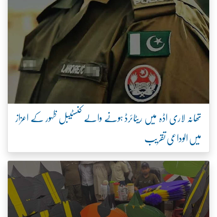
تھانہ لاری اڈہ میں ریٹائرڈ ہونے والے کنسٹیبل ظہور کے اعزاز
میں الوداعی تقریب