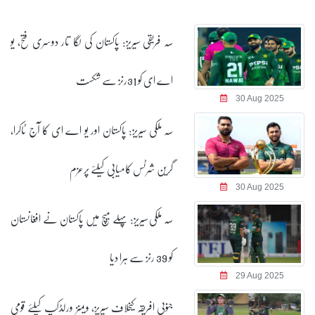
سہ فریقی سیریز: پاکستان کی لگا تار دوسری فتح، یو
اے ای کو 31رنز سے شکست
30 Aug 2025
سہ ملکی سیریز: پاکستان اور یو اے ای کا آج ٹاکرا،
گرین شرٹس کامیابی کیلئے پرعزم
30 Aug 2025
سہ ملکی سیریز: پہلے میچ میں پاکستان نے افغانستان
کو 39 رنز سے ہرا دیا
29 Aug 2025
جنوبی افریقہ کیخلاف سیریز، ویمنز ورلڈکپ کیلئے قومی