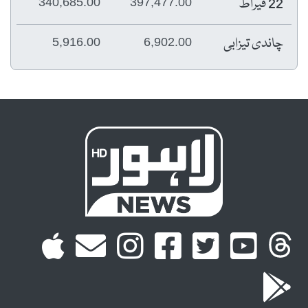
22 قیراط
340,685.00
397,477.00
چاندی تیزابی
5,916.00
6,902.00