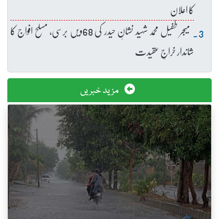
کا اعلان
میجر طفیل محمد شہید نشانِ حیدر کی 68ویں برسی، مسلح افواج کا
شاندار خراجِ عقیدت
مزید خبریں