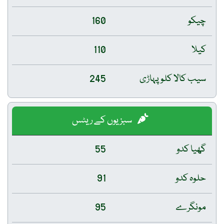
چیکو
160
کیلا
110
سیب کالا کلو پہاڑی
245
سبزیوں کے ریٹس
گھیا کدو
55
حلوہ کدو
91
مونگرے
95