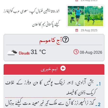
انڈر 23 ایشین فٹبال کپ: سعودی عرب کوالیفائرز
کیلئے پاکستانی ٹیم کا اعلان
29 Aug 2025
آج کا موسم
31 °C
Clouds
08-Aug-2026
اہم خبریں
جشنِ آزادی: لاہور ٹریفک پولیس کا ون ویلرز کے خلاف
کریک ڈاؤن کا فیصلہ
گڈز ٹرانسپورٹرز کا آج سے ملک گیر غیر معینہ مدت کیلئے ہڑتال