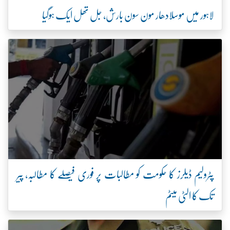
لاہور میں موسلادھار مون سون بارش، جل تھل ایک ہوگیا
پٹرولیم ڈیلرز کا حکومت کو مطالبات پر فوری فیصلے کا مطالبہ، پیر
تک کا الٹی میٹم