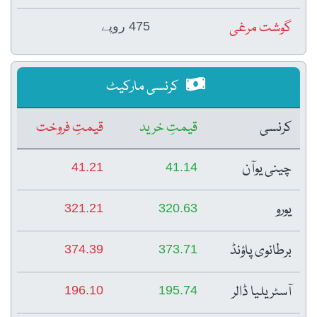
گوشت مرغی
475 روپے
کرنسی مارکیٹ
کرنسی
قیمتِ خرید
قیمتِ فروخت
چینی یوآن
41.21
41.14
یورو
321.21
320.63
برطانوی پاؤنڈ
374.39
373.71
آسٹریلیا ڈالر
196.10
195.74