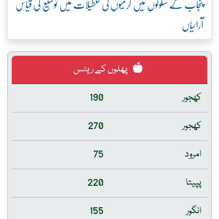
پنجاب کے سکولوں میں گرمیوں کی تعطیلات میں توسیع کی قیاس
آرائیاں
پھلوں کے ریٹس
کھجور
190
کھجور
270
امرود
75
پپیتا
220
انگور
155