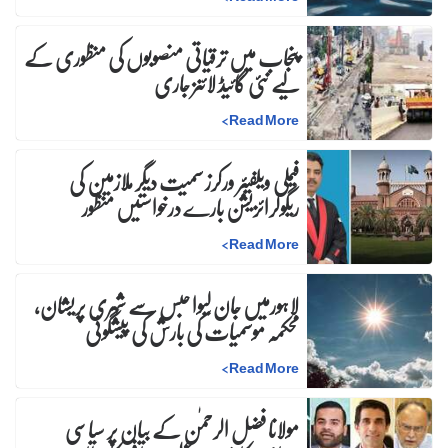
پنجاب میں ترقیاتی منصوبوں کی منظوری کے
لیے نئی گائیڈ لائنز جاری
>
Read More
فیملی ویلفیئر ورکرز سمیت دیگر ملازمین کی
ریگولرائزیشن بارے درخواستیں منظور
>
Read More
لاہورمیں جان لیوا حبس سے شہری پریشان،
محکمہ موسمیات کی بارش کی پیشگوئی
>
Read More
مولانا فضل الرحمٰن کے بیان پر سیاسی