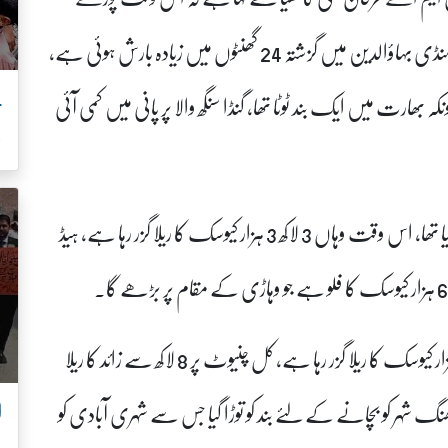
ریجن میں ہلکی بارش کا سلسلہ جاری ہے، گجرات اور منڈی بہاؤالدین میں گزشتہ 24 گھنٹوں میں زیادہ بارش ہوئی ہے،
نکہ بھارت میں ایک بند ٹوٹا تھا، گنڈا سنگھ والا پر پانی میں کمی آئی
ب
ان کا کہنا تھا کہ کل قصور میں 22 دیہات کو خالی کروایا گیا تھا، اس وقت وہاں 3 لاکھ 3 ہزار کیوسک کا ریلا گزر رہا ہے، ہیڈ
انہوں نے کہا کہ ہیڈ مرالہ پر اس وقت ایک لاکھ 75 ہزار کیوسک کا ریلا گزر رہا ہے، کل چنیوٹ پر 8 لاکھ سے زائد کا ریلا
ا
ا ہے، کل جھنگ شہر کو بچانے کے لئے بند کو توڑا گیا جس سے شہری آبادی کو