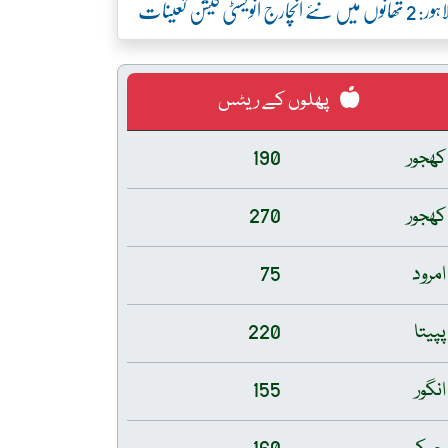
ور: 2 تھانوں میں نئے انچارج انویسٹی گیشن تعینات
پھلوں کے ریٹس
کھجور
190
کھجور
270
امرود
75
پپیتا
220
انگور
155