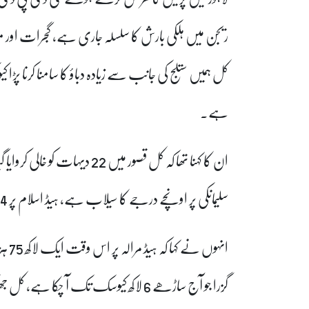
کل ہمیں ستلج کی جانب سے زیادہ دباؤ کا سامنا کرنا پڑا کیو
ہے۔
سلیمانکی پر اونچے درجے کا سیلاب ہے، ہیڈ اسلام پر 64 ہزار کیوسک کا فلو ہے جو وہاڑی کے مقام پر بڑھے گا۔
گزرا جو آج ساڑھے 6 لاکھ کیوسک تک آ چک