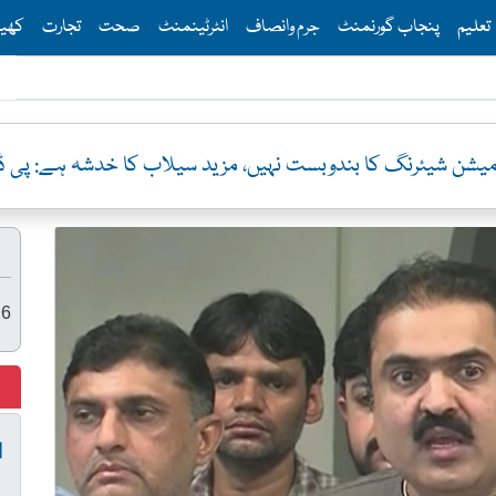
Th
تعلیم
پنجاب گورنمنٹ
جرم وانصاف
انٹرٹینمنٹ
صحت
تجارت
کھی
رمیشن شیئرنگ کا بندوبست نہیں، مزید سیلاب کا خدشہ ہے: پی 
26