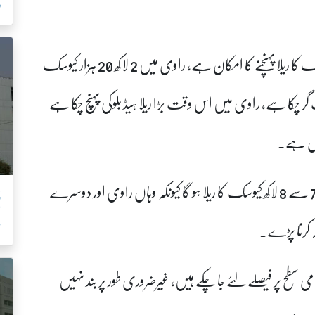
ر
ان کا کہنا تھا کہ تریموں کے مقام پر 8 لاکھ 30 ہزار کیوسک کا ریلا پہنچنے کا امکان ہے، راوی میں 2 لاکھ 20 ہزار کیوسک
ایک لاکھ 29 ہزار کیوسک تک گر چکا ہے، راوی میں اس وقت بڑا ریلا ہیڈ بلوکی پہنچ چکا ہے
امل ہے۔
ڈائریکٹر جنرل پی ڈی ایم اے نے کہا کہ ہیڈ محمد والا پر 7 سے 8 لاکھ کیوسک کا ریلا ہو گا کیونکہ وہاں راوی اور دوسرے
ط
صلہ کرنا پڑے۔
 سطح پر فیصلے لئے جا چکے ہیں، غیرضروری طور پر بند نہیں