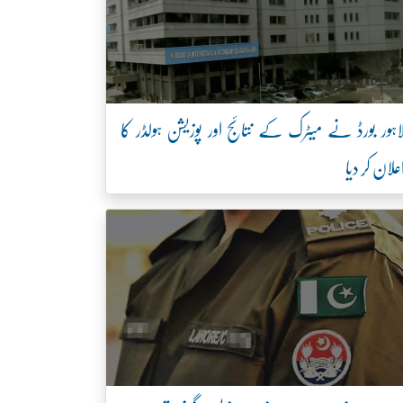
اہور بورڈ نے میٹرک کے نتائج اور پوزیشن ہولڈر کا
علان کر دیا