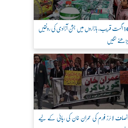
14 اگست قریب، بازاروں میں جشن آزادی کی رونقیں
ڑھنے لگیں
نصاف لائرز فورم کی عمران خان کی رہائی کے لیے