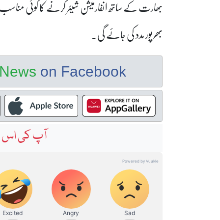
بھارت کے ساتھ انفارمیشن شیئر کرنے کا کوئی مناسب 
بھرپور مدد کی جائے گی۔
e News
on Facebook
آپ کی اس خ