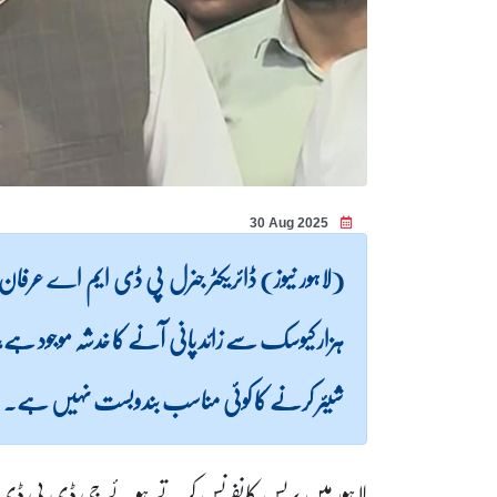
30 Aug 2025
ہزار کیوسک سے زائد پانی آنے کا خدشہ موجود ہے،
شیئر کرنے کا کوئی مناسب بندوبست نہیں ہے۔
لاہور میں پریس کانفرنس کرتے ہوئے جی ڈی پی ڈی