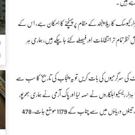
رہے ہیں۔
ا کہنا تھا کہ 4 ستمبر کو 8 لاکھ 75 ہزار سے 9 لاکھ 25 ہزار کیوسک کا ریلا پنجند کے مقام پر پہنچنے کا امکان ہے، اس کے
اس کے پیش نظر تمام تر انتظامات اور فیصلے کئے جا چکے ہیں، ہماری ہر
ل
ا
یلیف کی سرگرمیوں کی بات کریں تو یہ پنجاب کی تاریخ کا سب سے
بڑا ریسکیو آپریشن کیا گیا ہے، اس میں 800 بوٹس اور 13 ہزار ریسکیو اہلکاروں نے حصہ لیا اور پاک آرمی نے ہماری بھرپور
مدد کی، اب ریسکیو میں کسی قسم کی کوئی تاخیر نہیں ہے، تینوں دریاؤں میں سے چناب کے 1179 موضع جات، 478