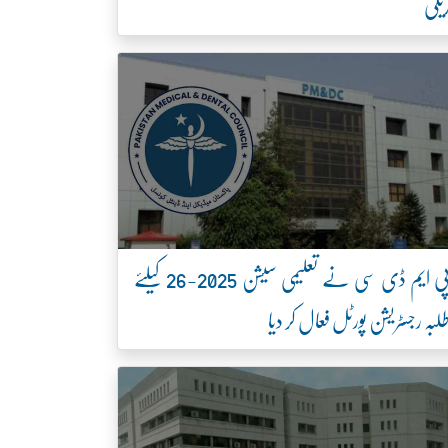
یلی
پی ایم ڈی سی نے تعلیمی سیشن 2025-26 کیلئے
لبہ رجسٹریشن پورٹل فعال کر دیا