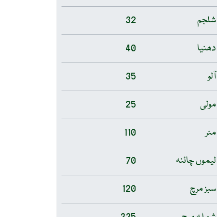
شلجم
32
دھنیا
40
آلو
35
مولی
25
مٹر
110
لیموں چائنہ
70
سبز مرچ
120
شملہ مرچ
335