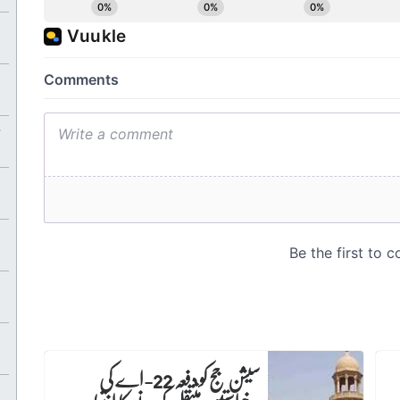
سیشن جج کو دفعہ 22-اے کی