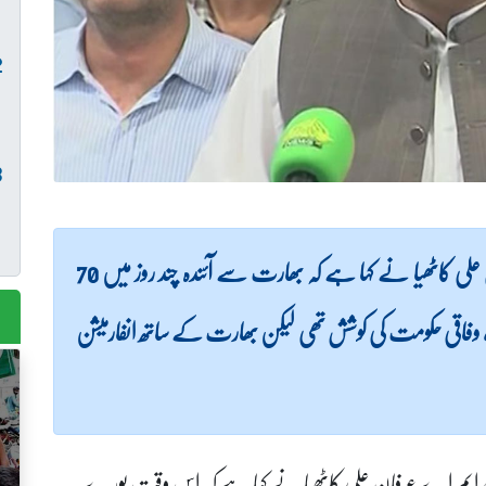
(لاہور نیوز) ڈائریکٹر جنرل پی ڈی ایم اے عرفان علی کاٹھیا نے کہا ہے کہ بھارت سے آئندہ چند روز میں 70
 وفاقی حکومت کی کوشش تھی لیکن بھارت کے ساتھ انفارمیشن
 ایم اے عرفان علی کاٹھیا نے کہا ہے کہ اس وقت پورے