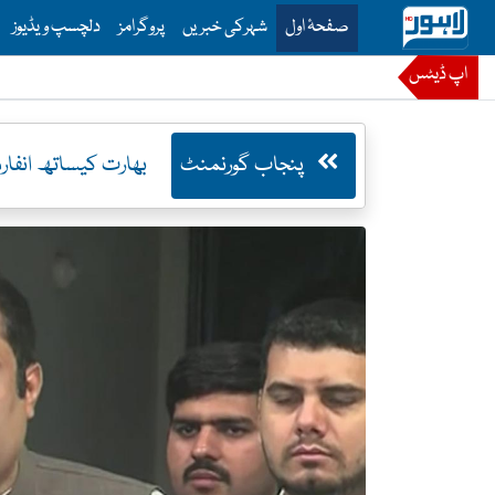
is is the main menu for Lahore News
صفحۂ اول
شہرکی خبریں
پروگرامز
دلچسپ ویڈیوز
اپ ڈیٹس
پنجاب گورنمنٹ
بھارت کیساتھ انفا