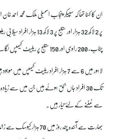
چناب، 200 راوی اور 150 ستلج پر ریلیف کیمپس لگائے گئے ہیں۔
لاہور میں 6 سے 7 ہزار افراد ریلیف کیمپس 
تک 30 افراد جاں بحق ہوئے ہیں جن میں سے زیا
سے نمٹنے کے لئے تیار ہیں۔
بھارت سے آئندہ چند روز میں