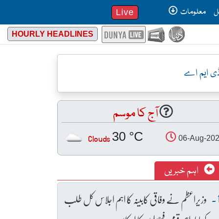
ل
معلومات
Live
HOURLY HEADLINES
ڈی ایم اے
آج کا موسم
30 °C
Clouds
06-Aug-20
اہم خبریں
وزیراعظم نے وفاقی کابینہ کا اہم اجلاس کل طلب