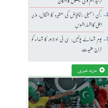
کر لیا، اہم قومی فیصلوں کا امکان
رکن اسمبلی رانافیاض کی ہمشیرہ کا انتقال، وزیر
اعلیٰ کا اظہار افسوس
یوم شہدائے پولیس: سی ٹی او لاہور کا شہداء کو
خراج عقیدت
مزید خبریں