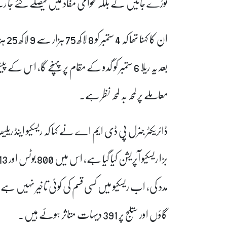
توڑے جائیں گے بلکہ عوامی مفاد میں فیصلے کئے جا 
ان ک
بعد یہ ریلا 6 ستمبر کو گدو کے مقام پر پہنچے گا، 
معاملے پر لمحہ بہ لمحہ نظر ہے۔
ڈائریکٹر جنرل پی ڈی ایم اے نے کہا کہ ریسکیو اینڈ ر
گاؤں اور ستلج پر 391 دیہات متاثر ہوئے ہیں۔