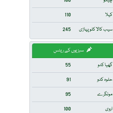
چیکو
160
کیلا
110
سیب کالا کلو پہاڑی
245
سبزیوں کے ریٹس
گھیا کدو
55
حلوہ کدو
91
مونگرے
95
اروی
100