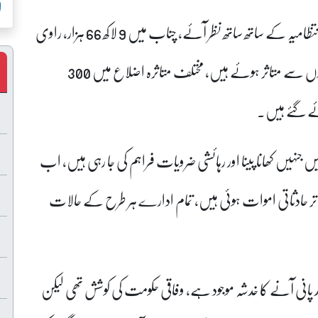
لاہ
ان کا کہنا تھا کہ سپیکر پنجاب اسمبلی ملک محمد احمد خان انتظامیہ کے ساتھ ساتھ نظر آئے، چناب میں 9 لاکھ 66 ہزار، راوی
پر 2 لاکھ 32 ہزار اور ستلج پر 3 لاکھ 13 ہزار افراد سیلابی ریلوں سے متاثر ہوئے ہیں، مختلف متاثرہ اضلاع میں 300
میں موجود ہیں جنہیں کھانا پینا اور رہائشی ضرویات فراہم کی جا رہی ہیں، اب
دہ تر حادثاتی اموات ہوئی ہیں، تمام ادارے ہر طرح کے حالات
 70 ہزار کیوسک سے زائد پانی آنے کا خدشہ موجود ہے، وفاقی حکومت کی کوشش تھی لیکن