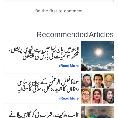
Recommended Articles
لاہورمیں جان لیوا حبس سے شہری پریشان،
محکمہ موسمیات کی بارش کی پیشگوئی
>
Read More
مولانا فضل الرحمٰن کے بیان پر سیاسی
رہنماؤں کا شدید ردعمل، معافی کا مطالبہ
>
Read More
غالب مارکیٹ: شراب پی کر گاڑی چلانے