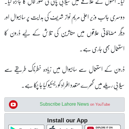
کیا۔ انہوں نے علاقے میں سیلابی پانی کی صورتحال کا جائزہ لیا۔
دوسری جانب وزیر اعلیٰ مریم نواز شریف کی ہدایت پر ساہیوال اور
دیگر مضافاتی علاقوں میں متاثرین کی تلاش کے لیے ڈرون کا
استعمال بھی جاری ہے۔
ڈرون کے استعمال سے ساہیوال میں زیادہ خطرناک طریقے سے
سیلابی ریلے میں گھرے متعدد افراد کو ریسکیو کیا جا چکا ہے۔
Subscribe Lahore News
on YouTube
Install our App