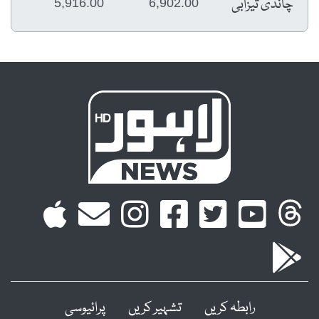
چاندی تیزابی
5,916.00
6,902.00
رابطہ کریں
تشہیر کریں
پرائیوسی