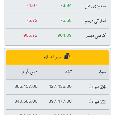
سعودی ریال
74.07
73.94
اماراتی درہم
75.72
75.58
کویتی دینار
905.72
904.09
صرافہ بازار
سونا
تولہ
دس گرام
24 قیراط
366,457.00
427,436.00
22 قیراط
340,685.00
397,477.00