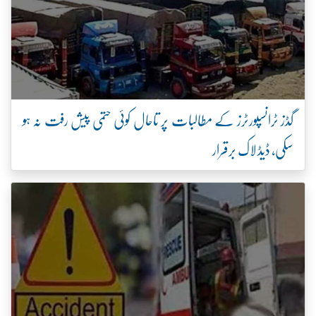
گڈز ٹرانسپورٹرز کے مطالبات پر تاحال کوئی حتمی پیش رفت نہ ہو
سکی، ڈیڈ لاک برقرار