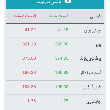
کرنسی مارکیٹ
کرنسی
قیمتِ خرید
قیمتِ فروخت
چینی یوآن
41.22
41.15
یورو
321.18
320.60
برطانوی پاؤنڈ
375.00
374.33
آسٹریلیا ڈالر
196.28
195.92
کینیڈا ڈالر
198.38
198.03
جاپانی ین
1.76
1.75