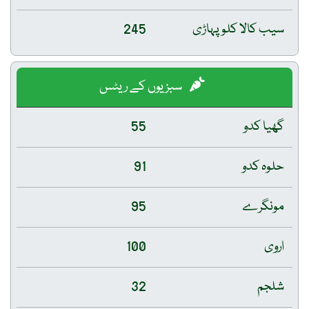
سیب کالا کلو پہاڑی
245
سبزیوں کے ریٹس
گھیا کدو
55
حلوہ کدو
91
مونگرے
95
اروی
100
شلجم
32