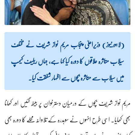
(لاہورنیوز) وزیراعلیٰ پنجاب مریم نواز شریف نے مختلف
سیلاب متاثرہ علاقوں کا دورہ کیا کہا ہے، جہاں ریلیف کیمپ
میں سیلاب سے متاثرہ بچوں سے اظہار شفقت کیا۔
مریم نواز شریف بچوں کے درمیان دسترخوان پر بیٹھ گئیں اور کھانا
بھی کھایا۔ اسی طرح انہوں نے سوہدرہ کے تلاوانہ محلے کا دورہ بھی