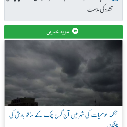
تشدد کی مذمت
مزید خبریں
محکمہ موسمیات کی شہر میں آج گرج چمک کے ساتھ بارش کی
پیشگوئی