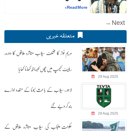
>
Read More
Next →
متعلقہ خبریں
مریم نواز کا مختلف سیلاب متاثرہ علاقوں کا دورہ،
ریلیف کیمپ میں بچوں کیساتھ کھانا کھایا
29 Aug 2025
لاہور: سیلاب کے باعث ٹیوٹا کے متعدد ادارے
بند کر دیے گئے
29 Aug 2025
حکومت پنجاب کی سیلاب متاثرہ علاقوں کے