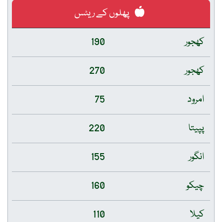
پھلوں کے ریٹس
کھجور
190
کھجور
270
امرود
75
پپیتا
220
انگور
155
چیکو
160
کیلا
110