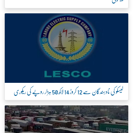
لیسکو کی نادہندگان سے 12 کروڑ 14 لاکھ 50 ہزار روپے کی ریکوری