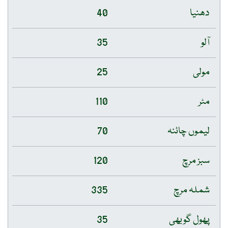
دھنیا
40
آلو
35
مولی
25
مٹر
110
لیموں چائنہ
70
سبز مرچ
120
شملہ مرچ
335
پھول گوبھی
35