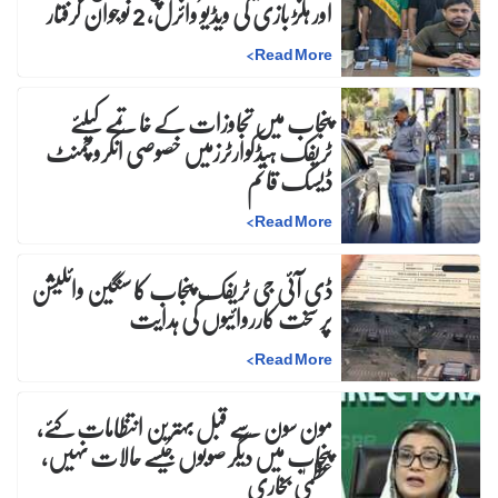
اور ہلڑ بازی کی ویڈیو وائرل، 2 نوجوان گرفتار
>
Read More
پنجاب میں تجاوزات کے خاتمے کیلئے
ٹریفک ہیڈکوارٹرزمیں خصوصی انکروچمنٹ
ڈیسک قائم
>
Read More
ڈی آئی جی ٹریفک پنجاب کا سنگین وائلیشن
پر سخت کارروائیوں کی ہدایت
>
Read More
مون سون سے قبل بہترین انتظامات کئے،
پنجاب میں دیگر صوبوں جیسے حالات نہیں،
عظمیٰ بخاری