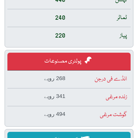
لہسن
440
ٹماٹر
240
پیاز
220
پولٹری مصنوعات
انڈے فی درجن
268 روپے
زندہ مرغی
341 روپے
گوشت مرغی
494 روپے