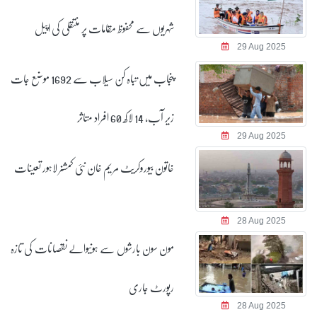
شہریوں سے محفوظ مقامات پر منتقلی کی اپیل
29 Aug 2025
پنجاب میں تباہ کن سیلاب سے 1692 موضع جات
زیر آب، 14 لاکھ 60 افراد متاثر
29 Aug 2025
خاتون بیوروکریٹ مریم خان نئی کمشنر لاہور تعینات
28 Aug 2025
مون سون بارشوں سے ہونیوالے نقصانات کی تازہ
رپورٹ جاری
28 Aug 2025