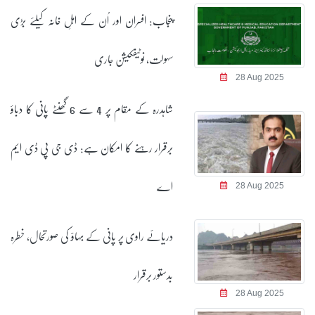
پنجاب: افسران اور اُن کے اہلِ خانہ کیلئے بڑی
سہولت، نوٹیفکیشن جاری
28 Aug 2025
شاہدرہ کے مقام پر 4 سے 6 گھنٹے پانی کا دباؤ
برقرار رہنے کا امکان ہے: ڈی جی پی ڈی ایم
اے
28 Aug 2025
دریائے راوی پر پانی کے بہاؤ کی صورتحال، خطرہ
بدستور برقرار
28 Aug 2025