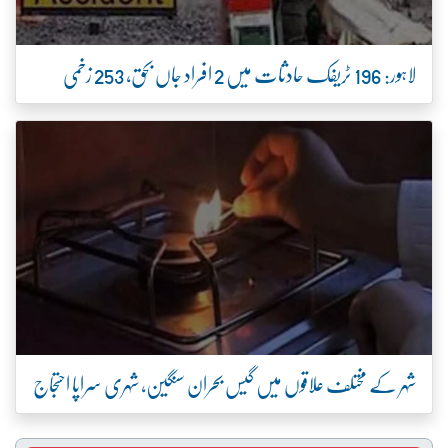
لاہور: 196 ٹریفک حادثات میں 2 افراد جاں بحق، 253 زخمی
شہر کے مختلف علاقوں میں گیس بحران سنگین، شہری سراپا احتجاج