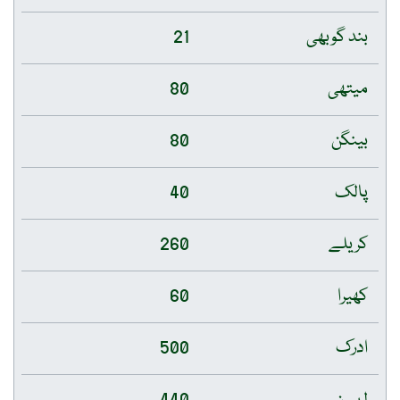
بند گوبھی
21
میتھی
80
بینگن
80
پالک
40
کریلے
260
کھیرا
60
ادرک
500