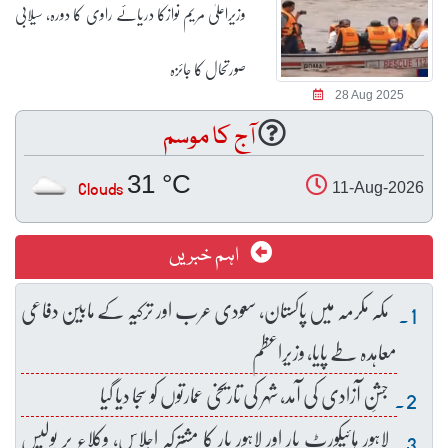
وزیراعلیٰ مریم نوازکا دریائے راوی کا دورہ، سیلابی
صورتحال کا جائزہ
28 Aug 2025
آج کا موسم
31 °C
Clouds
11-Aug-2026
اہم خبریں
مکہ مکرمہ میں پاکستان، سعودی عرب اور ترکیہ کے مابین دفاعی
معاہدہ طے پایا، وزیراعظم
جشنِ آزادی کی آمد، شہر کی تاریخی عمارتوں کو سجا دیا گیا
لاہور ہائیکورٹ بار اور لاہور بار کا مشترکہ اجلاس، وکلاء پر پولیس