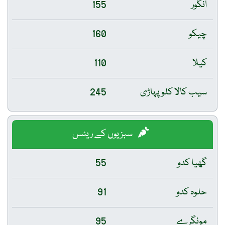
انگور
155
چیکو
160
کیلا
110
سیب کالا کلو پہاڑی
245
سبزیوں کے ریٹس
گھیا کدو
55
حلوہ کدو
91
مونگرے
95