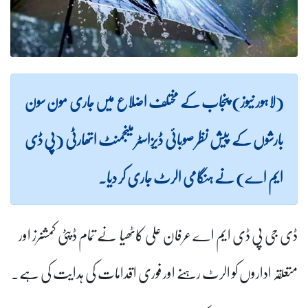
(لاہور نیوز) پنجاب کے مختلف اضلاع میں جاری مون سون
بارشوں کے پیش نظر صوبائی ڈیزاسٹر مینجمنٹ اتھارٹی (پی ڈی
ایم اے) نے ہنگامی الرٹ جاری کر دیا۔
ڈی جی پی ڈی ایم اے عرفان علی کاٹھیا نے تمام ڈپٹی کمشنرز اور
متعلقہ اداروں کو الرٹ رہنے اور فوری اقدامات کی ہدایت کی ہے۔