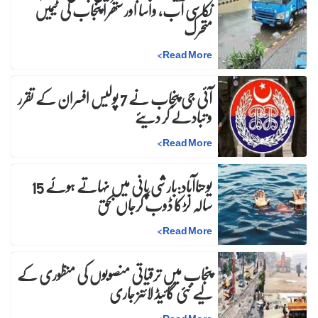
نکاسی آب، واسا اور ستھرا پنجاب کی ٹیمیں
متحرک
>
Read More
آئی جی پنجاب نے 7 پولیس افسران کے تقرر
و تبادلے کر دیئے
>
Read More
یوحناآباد:بارشی پانی میں نہاتے ہوئے 15
سالہ لڑکا ڈوب کرجاں بحق
>
Read More
پنجاب میں ترقیاتی منصوبوں کی منظوری کے
لیے نئی گائیڈ لائنز جاری