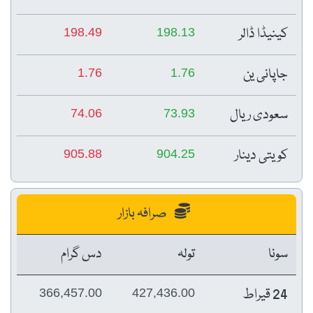
کینیڈا ڈالر
198.49
198.13
جاپانی ین
1.76
1.76
سعودی ریال
74.06
73.93
کویتی دینار
905.88
904.25
صرافہ بازار
سونا
تولہ
دس گرام
24 قیراط
366,457.00
427,436.00