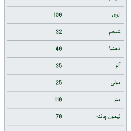
اروی
100
شلجم
32
دھنیا
40
آلو
35
مولی
25
مٹر
110
لیموں چائنہ
70