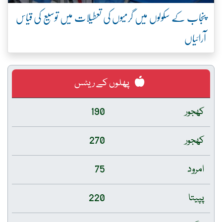
پنجاب کے سکولوں میں گرمیوں کی تعطیلات میں توسیع کی قیاس
آرائیاں
پھلوں کے ریٹس
کھجور
190
کھجور
270
امرود
75
پپیتا
220