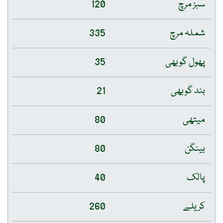
سبز مرچ
120
شملہ مرچ
335
پھول گوبھی
35
بند گوبھی
21
میتھی
80
بینگن
80
پالک
40
کریلے
260