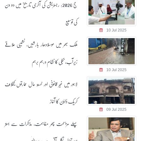
حج 2026: رجسٹریشن کی آخری تاریخ میں دو دن
کی توسیع
10 Jul 2025
ملک بھر میں موسلادھار بارشیں، نشیبی علاقے
زیرآب، بجلی کا نظام درہم برہم
10 Jul 2025
لاہور میں غیر قانونی اور خستہ حال عمارتوں کیخلاف
کریک ڈاؤن کا آغاز
09 Jul 2025
پہلے مزاحمت پھر مفاہمت، مذاکرات سے بہتر
صورتحال نکل آتی ہے: پرویز الہٰی