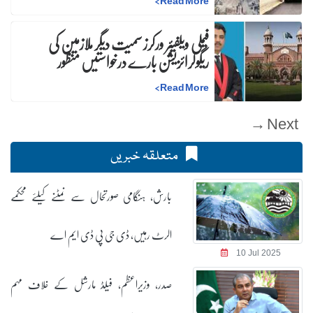
>
Read More
فیملی ویلفیئر ورکرز سمیت دیگر ملازمین کی
ریگولرائزیشن بارے درخواستیں منظور
>
Read More
Next →
متعلقہ خبریں
بارش، ہنگامی صورتحال سے نمٹنے کیلئے محکمے
الرٹ رہیں، ڈی جی پی ڈی ایم اے
10 Jul 2025
صدر، وزیراعظم، فیلڈ مارشل کے خلاف مہم