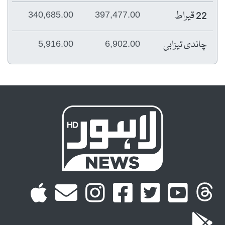
22 قیراط
340,685.00
397,477.00
چاندی تیزابی
5,916.00
6,902.00