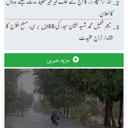
گڈز ٹرانسپورٹرز کا آج سے ملک گیر غیر معینہ مدت کیلئے ہڑتال
کا اعلان
میجر طفیل محمد شہید نشانِ حیدر کی 68ویں برسی، مسلح افواج کا
شاندار خراجِ عقیدت
مزید خبریں