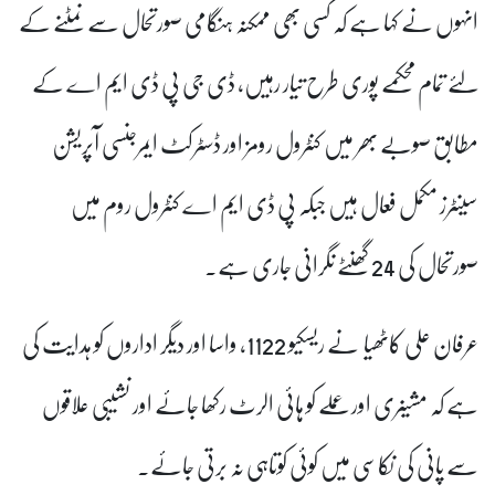
انہوں نے کہا ہے کہ کسی بھی ممکنہ ہنگامی صورتحال سے نمٹنے کے
لئے تمام محکمے پوری طرح تیار رہیں، ڈی جی پی ڈی ایم اے کے
مطابق صوبے بھر میں کنٹرول رومز اور ڈسٹرکٹ ایمرجنسی آپریشن
سینٹرز مکمل فعال ہیں جبکہ پی ڈی ایم اے کنٹرول روم میں
صورتحال کی 24 گھنٹے نگرانی جاری ہے۔
عرفان علی کاٹھیا نے ریسکیو 1122، واسا اور دیگر اداروں کو ہدایت کی
ہے کہ مشینری اور عملے کو ہائی الرٹ رکھا جائے اور نشیبی علاقوں
سے پانی کی نکاسی میں کوئی کوتاہی نہ برتی جائے۔