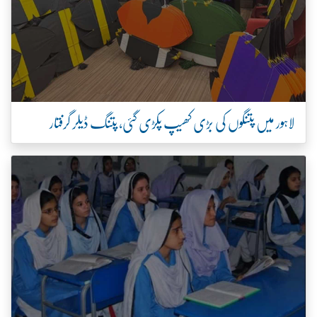
لاہور میں پتنگوں کی بڑی کھیپ پکڑی گئی، پتنگ ڈیلر گرفتار