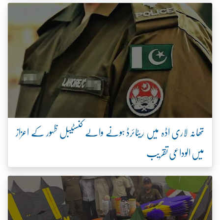
تھانہ لاری اڈہ میں ریٹائرڈ ہونے والے کنسٹیبل ظہور کے اعزاز
میں الوداعی تقریب