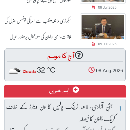
09 Jul 2025
سیکرٹری داخلہ پنجاب سے امریکی قونصل جنرل کی
ملاقات، امن و امان کی صورتحال پر تبادلہ خیال
09 Jul 2025
آج کا موسم
32 °C
Clouds
08-Aug-2026
اہم خبریں
جشنِ آزادی: لاہور ٹریفک پولیس کا ون ویلرز کے خلاف
کریک ڈاؤن کا فیصلہ