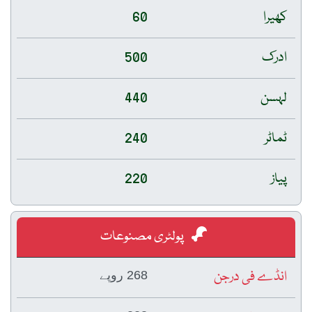
کھیرا
60
ادرک
500
لہسن
440
ٹماٹر
240
پیاز
220
پولٹری مصنوعات
انڈے فی درجن
268 روپے