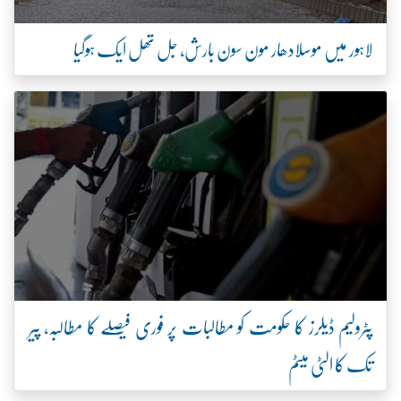
لاہور میں موسلادھار مون سون بارش، جل تھل ایک ہوگیا
پٹرولیم ڈیلرز کا حکومت کو مطالبات پر فوری فیصلے کا مطالبہ، پیر
تک کا الٹی میٹم