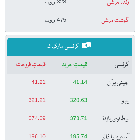
زندہ مرغی
328 روپے
گوشت مرغی
475 روپے
کرنسی مارکیٹ
کرنسی
قیمتِ خرید
قیمتِ فروخت
چینی یوآن
41.21
41.14
یورو
321.21
320.63
برطانوی پاؤنڈ
374.39
373.71
آسٹریلیا ڈالر
196.10
195.74