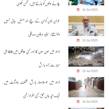
چلانے والوں کو جانتے ہیں: محسن نقوی
10 Jul 2025
عمران خان کو ان کے بچے اور بہنیں رہائی نہیں
دلوا سکتے: سینیٹر عرفان صدیقی
10 Jul 2025
لاہور میں مون سون کا زور، کئی علاقوں میں 140 ملی
میٹر سے زائد بارش
10 Jul 2025
لاہور میں موسلادھار بارش، مختلف حادثات میں
ایک بچہ جاں بحق، کئی افراد زخمی
10 Jul 2025