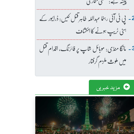
پیشہ ہے: عظمیٰ بخاری
پی ٹی آئی رہنما عبداللہ طاہر قتل کیس: ڈرائیور کے
ہنی ٹریپ ہونے کا انکشاف
مانگا منڈی: موبائل شاپ پر فائرنگ، اقدام قتل
میں ملوث ملزم گرفتار
مزید خبریں