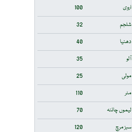
اروی
100
شلجم
32
دھنیا
40
آلو
35
مولی
25
مٹر
110
لیموں چائنہ
70
سبز مرچ
120