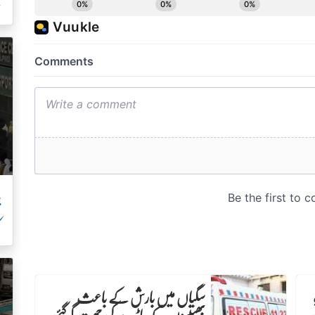
خ
پ
ک
سگیاں میں بارش کے باعث