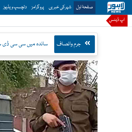
is is the main menu for Lahore News
صفحۂ اول
شہرکی خبریں
پروگرامز
دلچسپ ویڈیوز
اپ ڈیٹس
جرم وانصاف
ساندہ میں سی سی ڈی سے