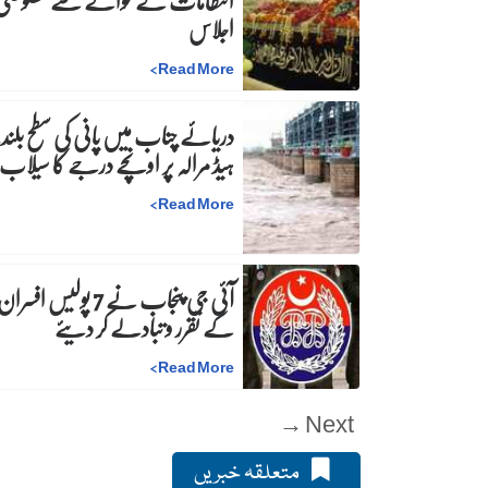
انتظامات کے حوالے سے خصوصی
اجلاس
>
Read More
دریائے چناب میں پانی کی سطح بلند،
ہیڈ مرالہ پر اونچے درجے کا سیلاب
>
Read More
آئی جی پنجاب نے 7 پولیس افسرا
کے تقرر و تبادلے کر دیئے
>
Read More
Next →
متعلقہ خبریں