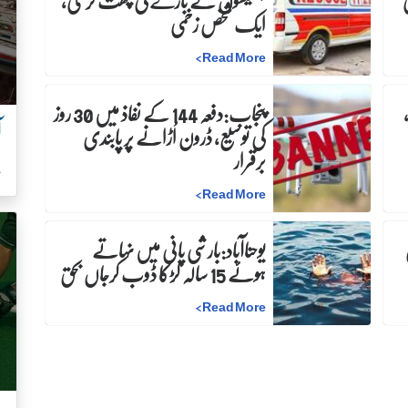
بھینسوں کے باڑے کی چھت گرگئی،
ایک شخص زخمی
>
Read More
پنجاب:دفعہ 144 کے نفاذ میں 30 روز
آ
کی توسیع، ڈرون اُڑانے پر پابندی
برقرار
ہ
>
Read More
ن
یوحناآباد:بارشی پانی میں نہاتے
ہوئے 15 سالہ لڑکا ڈوب کرجاں بحق
>
Read More