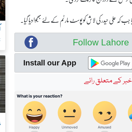
جب کہ علی حیدر کی لاش کو پوسٹ مارٹم کے لئے بھجوا دیا گیا۔
ف
Follow Lahor
Install our App
بر کے متعلق رائے
پ