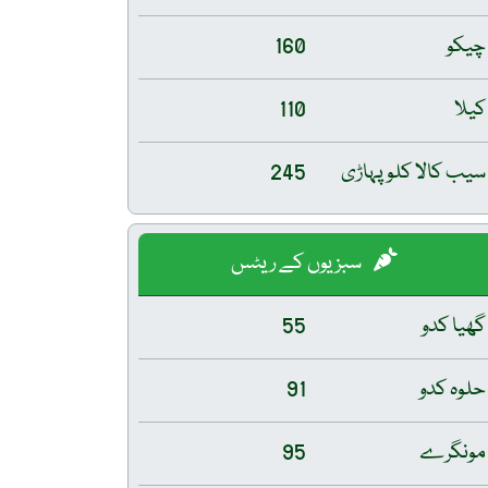
چیکو
160
کیلا
110
سیب کالا کلو پہاڑی
245
سبزیوں کے ریٹس
گھیا کدو
55
حلوہ کدو
91
مونگرے
95