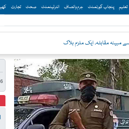
Th
تعلیم
پنجاب گورنمنٹ
جرم وانصاف
انٹرٹینمنٹ
صحت
تجارت
کھی
 مبینہ مقابلہ، ایک ملزم ہلاک
26