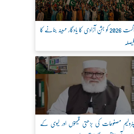
اگست 2026 کو جشنِ آزادی کا یادگار مہینہ بنانے کا
یصلہ
ٹرولیم مصنوعات کی بڑھتی قیمتوں اور لیوی کے