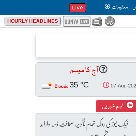
ل
معلومات
Live
HOURLY HEADLINES
آج کا موسم
35 °C
Clouds
07-Aug-20
اہم خبریں
فیک نیوز کی روک تھام ناگزیر، صحافت ذمہ دارانہ