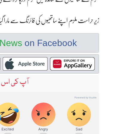
زیر حراست ملزم اپنے ساتھیوں کی فائرنگ سے مارا گیا 
e News
on Facebook
آپ کی اس خ