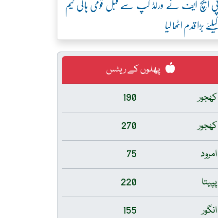
ی ایچ ایف نے ورلڈ کپ سے قبل قومی ہاکی ٹیم
یلئے بڑا قدم اٹھا لیا
پھلوں کے ریٹس
کھجور
190
کھجور
270
امرود
75
پپیتا
220
انگور
155