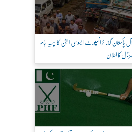
ل پاکستان گڈز ٹرانسپورٹ ایسوسی ایشن کا پہیہ جام
ڑتال کا اعلان