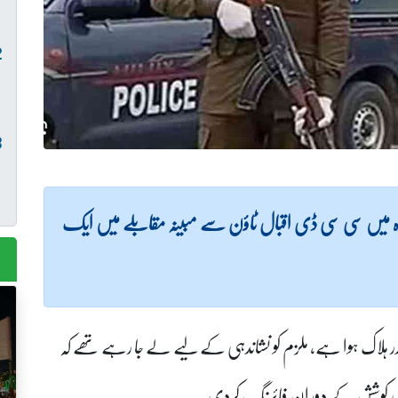
ندہ میں سی سی ڈی اقبال ٹاؤن سے مبینہ مقابلے میں ایک
حیدر ہلاک ہوا ہے، ملزم کو نشاندہی کے لیے لے جا رہے تھے کہ
ے کی کوشش کے دوران فائرنگ کردی۔