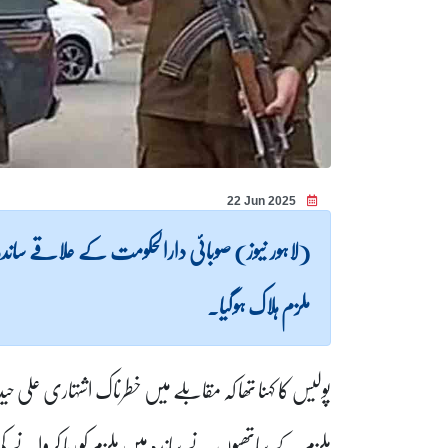
22 Jun 2025
(لاہور نیوز) صوبائی دارالحکومت کے علاقے سا
ملزم ہلاک ہوگیا۔
پولیس کا کہنا تھا کہ مقابلے میں خطرناک اشتہاری علی 
ملزم کے ساتھیوں نے ساندہ میں ملزم کو رہا کروان