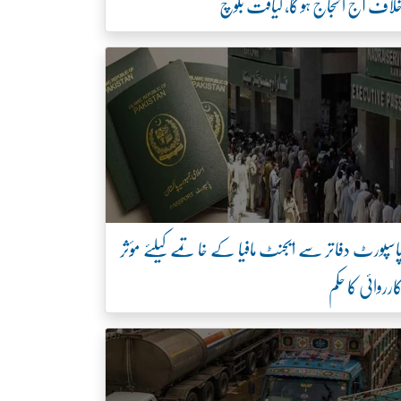
لاف آج احتجاج ہو گا، لیاقت بلوچ
اسپورٹ دفاتر سے ایجنٹ مافیا کے خاتمے کیلئے مؤثر
ارروائی کا حکم