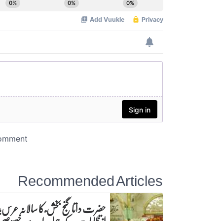
Recommended Articles
حضرت داتا گنج بخش ؒ کا سالانہ عرس;