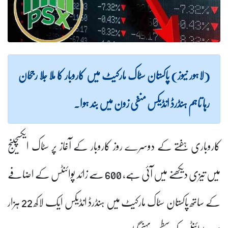
(لاہور نیوز) پاکستان سٹاک مارکیٹ میں کاروبار کا ملا جلا رجحان
رہا تاہم ہنڈرڈ انڈیکس منفی زون میں بند ہوا۔
کاروباری ہفتے کے دوسرے روز کاروبار کے آغاز پر سٹاک ایکسچینج
میں تیزی دیکھنے میں آئی ہے، 600 سے زائد پوائنٹس کے اضافے
کے ساتھ پاکستان سٹاک مارکیٹ میں ہنڈرڈ انڈیکس ایک لاکھ 22 ہزار