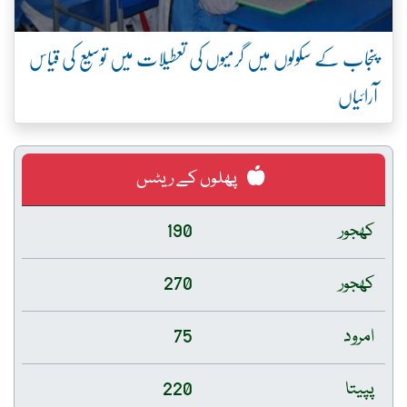
پنجاب کے سکولوں میں گرمیوں کی تعطیلات میں توسیع کی قیاس
آرائیاں
پھلوں کے ریٹس
کھجور
190
کھجور
270
امرود
75
پپیتا
220