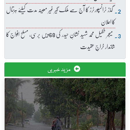
گڈز ٹرانسپورٹرز کا آج سے ملک گیر غیر معینہ مدت کیلئے ہڑتال
کا اعلان
میجر طفیل محمد شہید نشانِ حیدر کی 68ویں برسی، مسلح افواج کا
شاندار خراجِ عقیدت
مزید خبریں