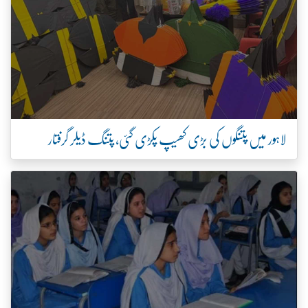
لاہور میں پتنگوں کی بڑی کھیپ پکڑی گئی، پتنگ ڈیلر گرفتار