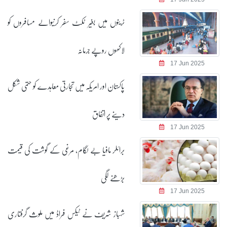
ٹرینوں میں بغیر ٹکٹ سفر کرنیوالے مسافروں کو
لاکھوں روپے جرمانہ
17 Jun 2025
پاکستان اور امریکہ میں تجارتی معاہدے کو حتمی شکل
دینے پر اتفاق
17 Jun 2025
برائلر مافیا بے لگام، مرغی کے گوشت کی قیمت
بڑھنے لگی
17 Jun 2025
شہباز شریف نے ٹیکس فراڈ میں ملوث گرفتاری