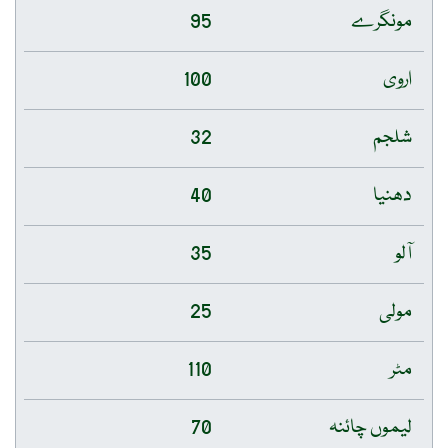
مونگرے
95
اروی
100
شلجم
32
دھنیا
40
آلو
35
مولی
25
مٹر
110
لیموں چائنہ
70