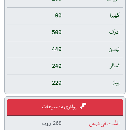
کھیرا
60
ادرک
500
لہسن
440
ٹماٹر
240
پیاز
220
پولٹری مصنوعات
انڈے فی درجن
268 روپے