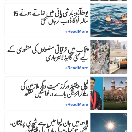
یوحناآباد:بارشی پانی میں نہاتے ہوئے 15
سالہ لڑکا ڈوب کرجاں بحق
>
Read More
پنجاب میں ترقیاتی منصوبوں کی منظوری کے
لیے نئی گائیڈ لائنز جاری
>
Read More
فیملی ویلفیئر ورکرز سمیت دیگر ملازمین کی
ریگولرائزیشن بارے درخواستیں منظور
>
Read More
لاہورمیں جان لیوا حبس سے شہری پریشان،
محکمہ موسمیات کی بارش کی پیشگوئی