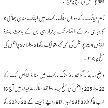
891 پوائنٹس کی سطح پر پہنچ گیا۔
تاہم ٹریڈنگ کے دوران سٹاک مارکیٹ میں اچانک مندی چھاگئی جو
کاروباری روز کے اختتام تک برقرار رہی جس کے باعث ہنڈرڈ
انڈیکس 254 پوائنٹس کی کمی کیساتھ ایک لاکھ 21 ہزار 971 پوائنٹس کی
سطح پر بند ہوا۔
واضح رہے کہ گزشتہ روز سٹاک مارکیٹ میں ہنڈرڈ انڈیکس ایک لاکھ
22 ہزار 225 پوائنٹس کی سطح پر بند ہوا تھا، سٹاک مارکیٹ میں آج 16
ارب 6 کروڑ 33 لاکھ 49 ہزار 617 روپے مالیت کے 20 کروڑ 32 لاکھ