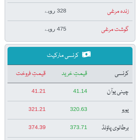
زندہ مرغی
328 روپے
گوشت مرغی
475 روپے
کرنسی مارکیٹ
کرنسی
قیمتِ خرید
قیمتِ فروخت
چینی یوآن
41.21
41.14
یورو
321.21
320.63
برطانوی پاؤنڈ
374.39
373.71