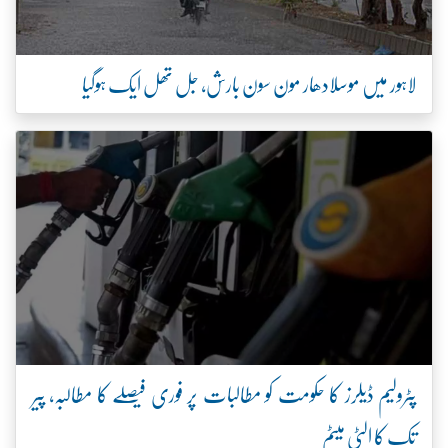
لاہور میں موسلادھار مون سون بارش، جل تھل ایک ہوگیا
پٹرولیم ڈیلرز کا حکومت کو مطالبات پر فوری فیصلے کا مطالبہ، پیر
تک کا الٹی میٹم