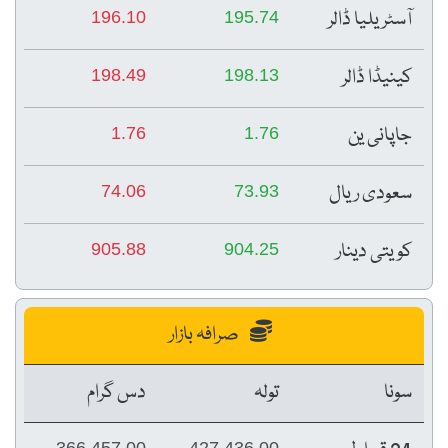
آسٹریلیا ڈالر
196.10
195.74
کینیڈا ڈالر
198.49
198.13
جاپانی ین
1.76
1.76
سعودی ریال
74.06
73.93
کویتی دینار
905.88
904.25
صرافہ بازار
سونا
تولہ
دس گرام
366,457.00
427,436.00