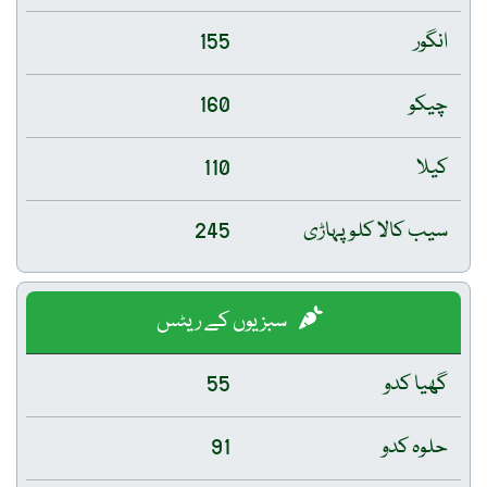
انگور
155
چیکو
160
کیلا
110
سیب کالا کلو پہاڑی
245
سبزیوں کے ریٹس
گھیا کدو
55
حلوہ کدو
91