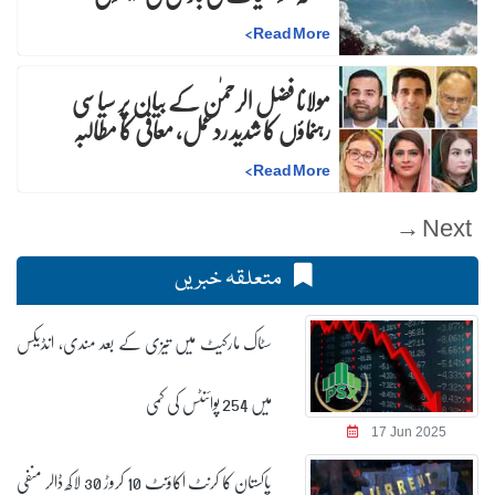
>
Read More
مولانا فضل الرحمٰن کے بیان پر سیاسی
رہنماؤں کا شدید ردعمل، معافی کا مطالبہ
>
Read More
Next →
متعلقہ خبریں
سٹاک مارکیٹ میں تیزی کے بعد مندی، انڈیکس
میں 254 پوائنٹس کی کمی
17 Jun 2025
پاکستان کا کرنٹ اکاؤنٹ 10 کروڑ 30 لاکھ ڈالر منفی