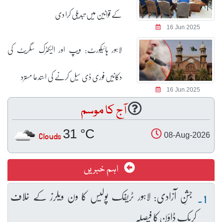
کے قوانین میں تبدیلی کرا دی
16 Jun 2025
لاہور ہائیکورٹ: ویپ اور الیکٹرک سگریٹ کی
دکانیں فوری ڈی سیل کرنے کی استدعا مسترد
16 Jun 2025
آج کا موسم
31 °C
Clouds
08-Aug-2026
اہم خبریں
جشنِ آزادی: لاہور ٹریفک پولیس کا ون ویلرز کے خلاف
کریک ڈاؤن کا فیصلہ