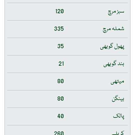
سبز مرچ
120
شملہ مرچ
335
پھول گوبھی
35
بند گوبھی
21
میتھی
80
بینگن
80
پالک
40
کریلے
260