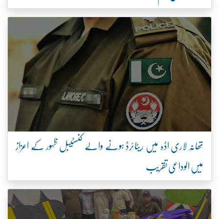
تھانہ لاری اڈہ میں ریٹائرڈ ہونے والے کنسٹیبل ظہور کے اعزاز
میں الوداعی تقریب