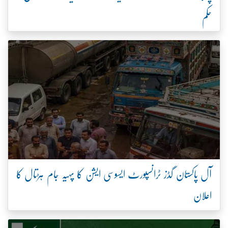
حکم
آل پاکستان گڈز ٹرانسپورٹ ایسوسی ایشن کا پہیہ جام ہڑتال کا
اعلان