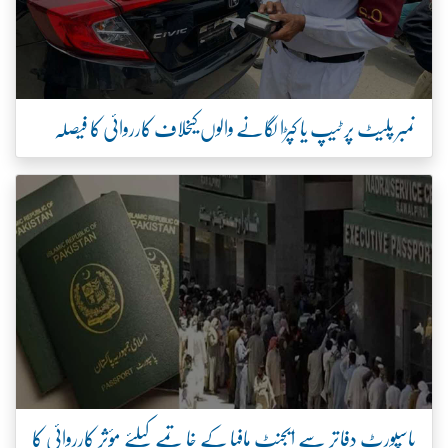
نمبر پلیٹ پر ٹیپ یا کپڑا لگانے والوں کیخلاف کارروائی کا فیصلہ
پاسپورٹ دفاتر سے ایجنٹ مافیا کے خاتمے کیلئے مؤثر کارروائی کا