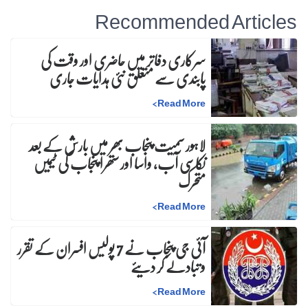
Recommended Articles
سرکاری دفاتر میں حاضری اور وقت کی
پابندی سے متعلق نئی ہدایات جاری
>
Read More
لاہور سمیت پنجاب بھر میں بارش کے بعد
نکاسی آب، واسا اور ستھرا پنجاب کی ٹیمیں
متحرک
>
Read More
آئی جی پنجاب نے 7 پولیس افسران کے تقرر
و تبادلے کر دیئے
>
Read More