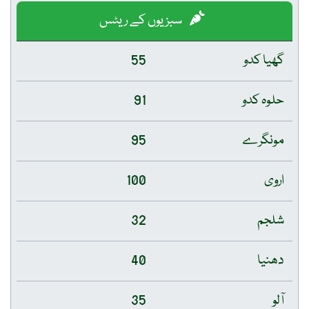
سبزیوں کے ریٹس
گھیا کدو
55
حلوہ کدو
91
مونگرے
95
اروی
100
شلجم
32
دھنیا
40
آلو
35