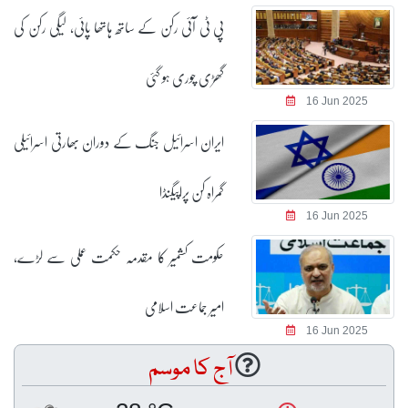
پی ٹی آئی رکن کے ساتھ ہاتھا پائی، لیگی رکن کی
گھڑی چوری ہو گئی
16 Jun 2025
ایران اسرائیل جنگ کے دوران بھارتی اسرائیلی
گمراہ کن پراپیگنڈا
16 Jun 2025
حکومت کشمیر کا مقدمہ حکمت عملی سے لڑے،
امیر جماعت اسلامی
16 Jun 2025
آج کا موسم