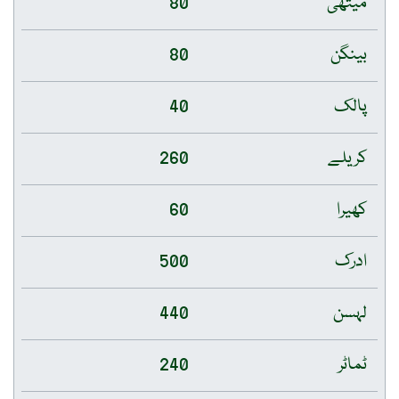
میتھی
80
بینگن
80
پالک
40
کریلے
260
کھیرا
60
ادرک
500
لہسن
440
ٹماٹر
240