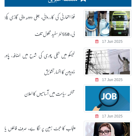
فوڈ اتھارٹی کی کارروائی، جعلی دودھ والی گاڑی پکڑ
لی، 550 لٹر سفید محلول تلف
17 Jun 2025
لیسکو میں بجلی چوری کی شرح میں اضافہ، پاور
ڈویژن کا اظہار تشویش
17 Jun 2025
محکمہ سیاحت میں آسامیوں کا اعلان
17 Jun 2025
پنجاب کا بجٹ زمین پر لگا ہے، صرف فائلوں یا