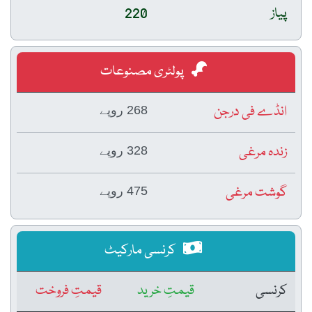
پیاز
220
پولٹری مصنوعات
انڈے فی درجن
268 روپے
زندہ مرغی
328 روپے
گوشت مرغی
475 روپے
کرنسی مارکیٹ
کرنسی
قیمتِ خرید
قیمتِ فروخت