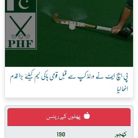
پی ایچ ایف نے ورلڈ کپ سے قبل قومی ہاکی ٹیم کیلئے بڑا قدم
اٹھا لیا
پھلوں کے ریٹس
کھجور
190