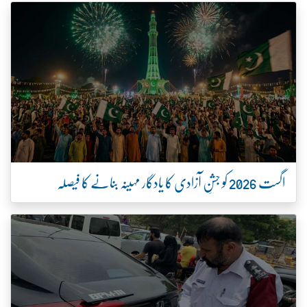
اگست 2026 کو جشنِ آزادی کا یادگار مہینہ بنانے کا فیصلہ