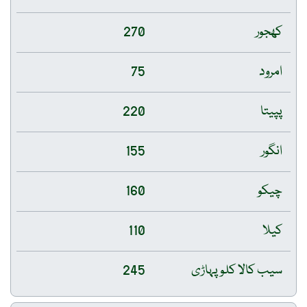
کھجور
270
امرود
75
پپیتا
220
انگور
155
چیکو
160
کیلا
110
سیب کالا کلو پہاڑی
245