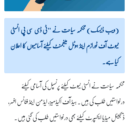
(ویب ڈیسک) محکمہ سیاحت نے ’’ٹی ڈی سی پی انسٹی
ٹیوٹ آف ٹورازم اینڈ ہوٹل مینجمنٹ کیلئے آسامیوں کا اعلان
کیا ہے۔
محکمہ سیاحت نے انسٹی ٹیوٹ کیلئے پرنسپل کی آسامی کیلئے
درخواستیں طلب کی ہیں۔ ہیڈ آف اکیڈمیز، ایڈمن اینڈ فنانس افسر،
ڈیجیٹل میڈیا ایکسپرٹ کیلئے بھی درخواستیں طلب کی گئی ہیں۔