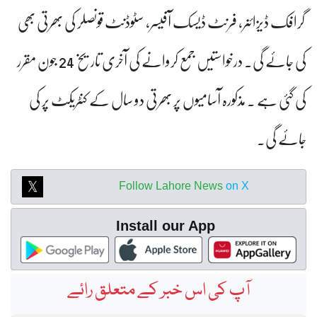
گرافک ڈیزائنر، فرنٹ ڈیسک آفیسر، سٹوڈنٹ قونصلر کی بھرتی بھی
کی جائے گی۔ درخواستیں جمع کروانے کی آخری تاریخ 24 جون مقرر
کی گئی ہے ۔ مذکورہ آسامیوں پر بھرتی دو سال کے کنٹریکٹ پر کی
جائے گی۔
Follow Lahore News
on X
Install our App
آپ کی اس خبر کے متعلق رائے