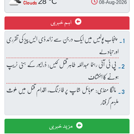
28 °C
Clouds
08-Aug-2026
اہم خبریں
پنجاب پولیس میں ایک درجن سے زائد ڈی ایس پیز کی تقرری
اور تبادلے
پی ٹی آئی رہنما عبداللہ طاہر قتل کیس: ڈرائیور کے ہنی ٹریپ
ہونے کا انکشاف
مانگا منڈی: موبائل شاپ پر فائرنگ، اقدام قتل میں ملوث
ملزم گرفتار
مزید خبریں