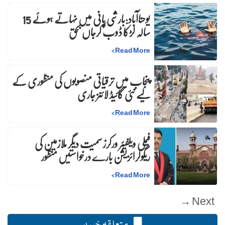
یوحناآباد:بارشی پانی میں نہاتے ہوئے 15
سالہ لڑکا ڈوب کرجاں بحق
>
Read More
پنجاب میں ترقیاتی منصوبوں کی منظوری کے
لیے نئی گائیڈ لائنز جاری
>
Read More
فیملی ویلفیئر ورکرز سمیت دیگر ملازمین کی
ریگولرائزیشن بارے درخواستیں منظور
>
Read More
Next →
متعلقہ خبریں