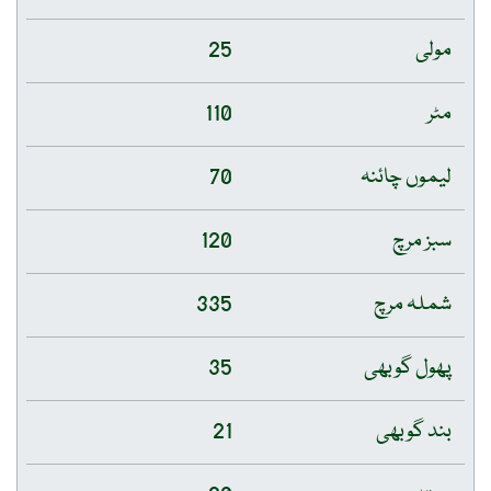
مولی
25
مٹر
110
لیموں چائنہ
70
سبز مرچ
120
شملہ مرچ
335
پھول گوبھی
35
بند گوبھی
21