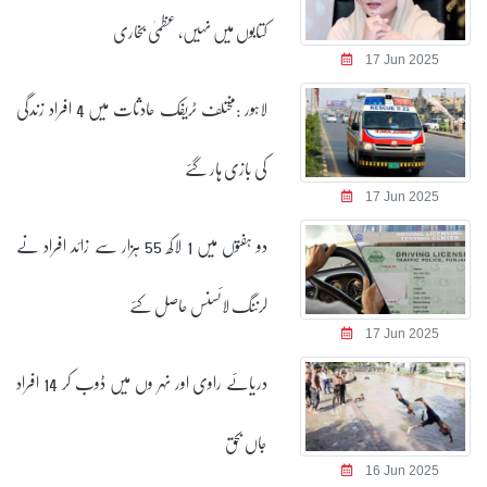
کتابوں میں نہیں، عظمیٰ بخاری
17 Jun 2025
لاہور :مختلف ٹریفک حادثات میں 4 افراد زندگی
کی بازی ہار گئے
17 Jun 2025
دو ہفتوں میں 1 لاکھ 55 ہزار سے زائد افراد نے
لرننگ لائسنس حاصل کئے
17 Jun 2025
دریائے راوی اور نہر وں میں ڈوب کر 14 افراد
جاں بحق
16 Jun 2025