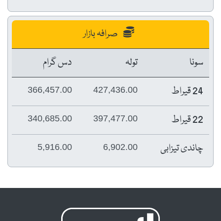
صرافہ بازار
سونا
تولہ
دس گرام
24 قیراط
366,457.00
427,436.00
22 قیراط
340,685.00
397,477.00
چاندی تیزابی
5,916.00
6,902.00