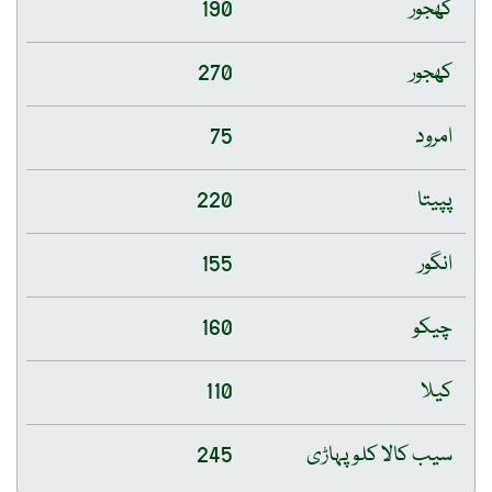
کھجور
190
کھجور
270
امرود
75
پپیتا
220
انگور
155
چیکو
160
کیلا
110
سیب کالا کلو پہاڑی
245