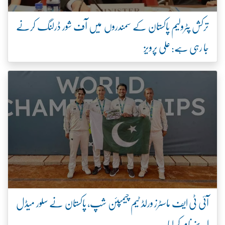
ترکش پٹرولیم پاکستان کے سمندروں میں آف شور ڈرلنگ کرنے
جا رہی ہے: علی پرویز
آئی ٹی ایف ماسٹرز ورلڈ ٹیم چیمپئن شپ، پاکستان نے سلور میڈل
اپنے نام کر لیا