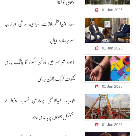
و بحالی کا آغاز
01 Jun 2025
صدر، وزیراعظم ملاقات: سیاسی، معاشی اور خارجہ
امور پر تبادلۂ خیال
01 Jun 2025
لاہور: شہر بھر میں ڈولفن سکواڈ کا پتنگ بازی
کیخلاف کریک ڈاؤن جاری
01 Jun 2025
پنجاب: عیدالاضحیٰ پرعارضی نصب ہونیوالے
مکینیکل جھولوں پر پابندی عائد
01 Jun 2025