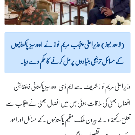
(لاہور نیوز) وزیراعلیٰ پنجاب مریم نواز نے اوورسیز پاکستانیوں
کے مسائل ترجیحی بنیادوں پر حل کرنے کا حکم دے دیا۔
وزیراعلیٰ مریم نواز شریف سے ایم ڈی اوورسیز پاکستانی فاؤنڈیشن
افضال بھٹی کی ملاقات ہوئی جس میں افضال بھٹی نے پنجاب سے
تعلق رکھنے والے بیرون ملک مقیم پاکستانیوں کے مسائل اور امور