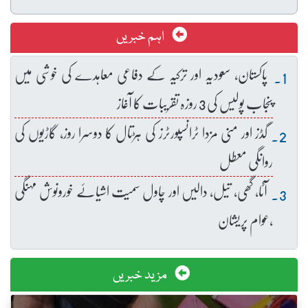
اہم خبریں
پاکستان، سعودیہ اور ترکیہ کے دفاعی معاہدے کی خوشی میں
پنجاب پولیس کی 3 روزہ تقریبات کا آغاز
گڈز اور منی مزدا ٹرانسپورٹرز کی ہڑتال کا دوسرا روز، گاڑیوں کی
روانگی معطل
آٹا، گھی، تیل، دالیں اور چاول سمیت اشیائے خورونوش مہنگی
،عوام پریشان
مزید خبریں