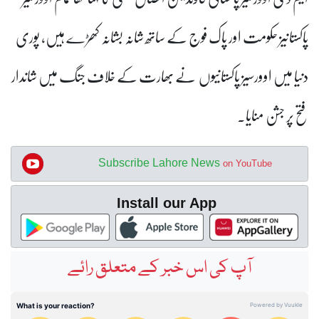
پاکستانیز حکومت اور پاک فوج کے ساتھ شانہ بشانہ کھڑے ہیں، پوری
دنیا میں اوورسیز پاکستانیوں نے بھارت کے خلاف جنگ میں شاندار
فتح پر جشن منایا۔
Subscribe Lahore News
on YouTube
Install our App
آپ کی اس خبر کے متعلق رائے