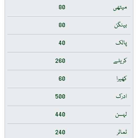
میتھی
80
بینگن
80
پالک
40
کریلے
260
کھیرا
60
ادرک
500
لہسن
440
ٹماٹر
240