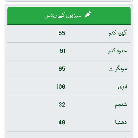
سبزیوں کے ریٹس
گھیا کدو
55
حلوہ کدو
91
مونگرے
95
اروی
100
شلجم
32
دھنیا
40