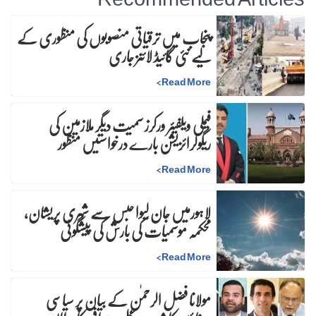
پنجاب میں ترقیاتی منصوبوں کی منظوری کے
لیے نئی گائیڈ لائنز جاری
>
Read More
فیملی ویلفیئر ورکرز سمیت دیگر ملازمین کی
ریگولرائزیشن بارے درخواستیں منظور
>
Read More
لاہورمیں جان لیوا حبس سے شہری پریشان،
محکمہ موسمیات کی بارش کی پیشگوئی
>
Read More
مولانا فضل الرحمٰن کے بیان پر سیاسی