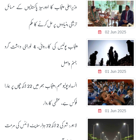
وزیراعلیٰ پنجاب کا اوورسیز پاکستانیوں کے مسائل
ترجیحی بنیادوں پر حل کرنے کا حکم
02 Jun 2025
پنجاب پولیس کی کارروائی، 4 خوراجی دہشت گرد
جہنم واصل
01 Jun 2025
انسداد پولیو مہم: پنجاب بھر میں 22 لاکھ بچوں پر ہمارا
فوکس ہے، عظمیٰ کاردار
01 Jun 2025
لاہور: شہر کی 2 لاکھ 72 ہزار سٹریٹ لائٹس کی مرمت