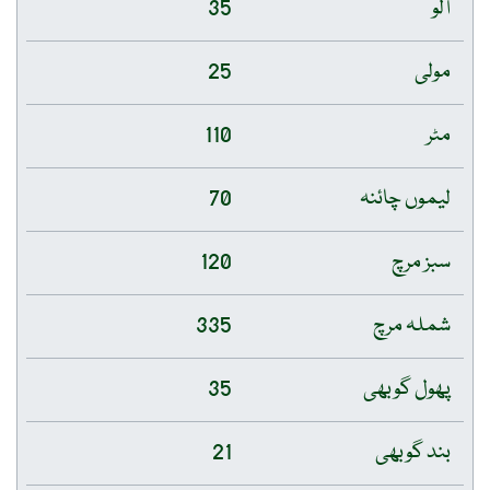
آلو
35
مولی
25
مٹر
110
لیموں چائنہ
70
سبز مرچ
120
شملہ مرچ
335
پھول گوبھی
35
بند گوبھی
21