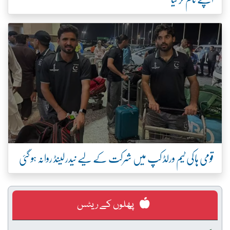
قومی ہاکی ٹیم ورلڈ کپ میں شرکت کے لیے نیدرلینڈ روانہ ہو گئی
پھلوں کے ریٹس