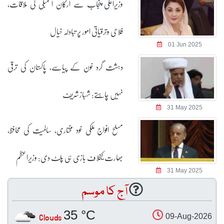
وزیرِاعلیٰ پنجاب سے ارکان اسمبلی کی ملاقات،
فلاحی وترقیاتی امور پر تبادلہ خیال
01 Jun 2025
دہشت گرد خون کے پیاسے، پاکستان کی ترقی
نہیں چاہتے: شہبازشریف
31 May 2025
مسلح افواج ملکی خود مختاری، سالمیت کی محافظ،
بھارت کیخلاف بازی ہی پلٹ دی: وزیراعظم
31 May 2025
آج کا موسم
35 °C
Clouds
09-Aug-2026