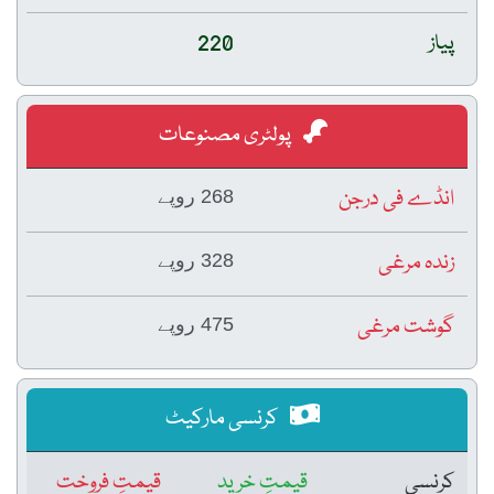
پیاز
220
پولٹری مصنوعات
انڈے فی درجن
268 روپے
زندہ مرغی
328 روپے
گوشت مرغی
475 روپے
کرنسی مارکیٹ
کرنسی
قیمتِ خرید
قیمتِ فروخت