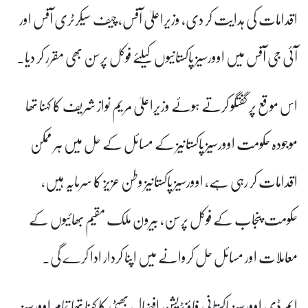
اقدامات کی ہدایت کر دی، وزیراعلیٰ آفس، چیف سیکرٹری آفس اور
آئی جی آفس میں اوورسیز پاکستانیوں کیلئے فوکل پرسن بھی مقرر کر دیا۔
اس موقع پر گفتگو کرتے ہوئے وزیراعلیٰ مریم نواز شریف کا کہنا تھا
موجودہ حکومت اوورسیز پاکستانیز کے مسائل کے حل میں ہر ممکن
اقدامات کر رہی ہے، اوورسیز پاکستانیز وطن عزیز کا سرمایہ ہیں،
حکومت پنجاب کے فوکل پرسن، بیرون ملک مقیم بھائیوں کے
معاملات اور مسائل حل کروانے میں اپنا کردار ادا کرے گی۔
ایم ڈی اوورسیز پاکستانی فاؤنڈیشن افضال بھٹی کا کہنا تھا تمام اوورسیز