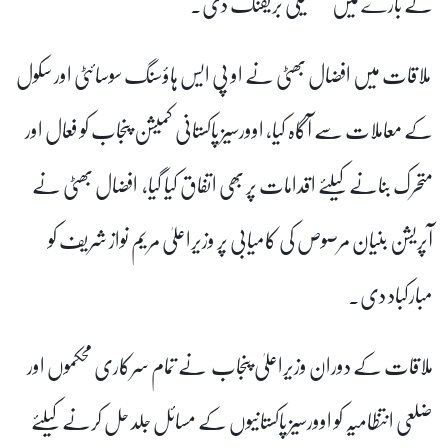
کے بارے میں تفصیلی بریفنگ دی۔
ملاقات میں افضال بھٹی نے او پی ایس ہاؤسنگ سوسائٹی اور سکول
کے معاملات سے آگاہ کیا، اوورسیز پاکستانی کمیشن پنجاب کو فعال اور
متحرک بنانے کیلئے اقدامات پر بھی اتفاق کیا گیا، افضال بھٹی نے
آپریشن بنیان مرصوص کی کامیابی پر وزیراعلیٰ مریم نواز شریف کو
مبارکباد دی۔
ملاقات کے دوران وزیراعلیٰ پنجاب نے تمام سرکاری محکموں اور
ضلعی انتظامیہ کو اوورسیز پاکستانیوں کے مسائل جلد حل کرنے کیلئے