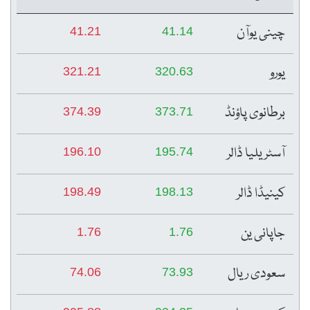
چینی یوآن
41.21
41.14
یورو
321.21
320.63
برطانوی پاؤنڈ
374.39
373.71
آسٹریلیا ڈالر
196.10
195.74
کینیڈا ڈالر
198.49
198.13
جاپانی ین
1.76
1.76
سعودی ریال
74.06
73.93