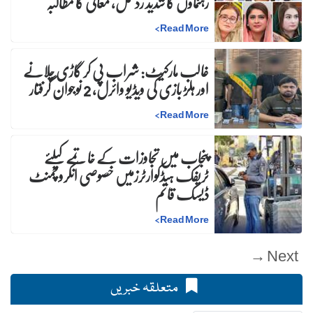
رہنماؤں کا شدید ردعمل، معافی کا مطالبہ
>
Read More
غالب مارکیٹ: شراب پی کر گاڑی چلانے
اور ہلڑ بازی کی ویڈیو وائرل، 2 نوجوان گرفتار
>
Read More
پنجاب میں تجاوزات کے خاتمے کیلئے
ٹریفک ہیڈکوارٹرزمیں خصوصی انکروچمنٹ
ڈیسک قائم
>
Read More
Next →
متعلقہ خبریں