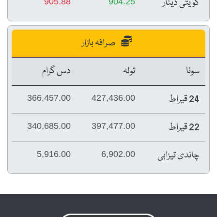
کویتی دینار
905.88
904.25
صرافہ بازار
سونا
تولہ
دس گرام
24 قیراط
366,457.00
427,436.00
22 قیراط
340,685.00
397,477.00
چاندی تیزابی
5,916.00
6,902.00