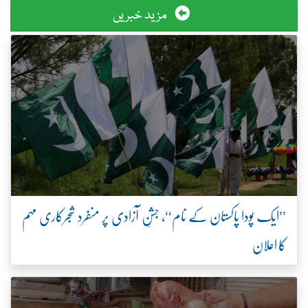
مزید خبریں
’’ایک پودا پاکستان کے نام‘‘، جشنِ آزادی پر منفرد شجرکاری مہم
کا اعلان