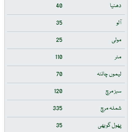
دھنیا
40
آلو
35
مولی
25
مٹر
110
لیموں چائنہ
70
سبز مرچ
120
شملہ مرچ
335
پھول گوبھی
35