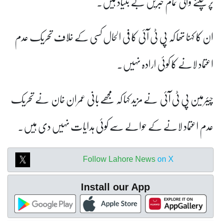
پر چلنے والی تمام خبریں بے بنیاد ہیں۔
ان کا کہنا تھا کہ پی ٹی آئی کا فی الحال کسی کے خلاف تحریک عدم
اعتماد لانے کا کوئی ارادہ نہیں۔
چیئرمین پی ٹی آئی نے مزید کہا کہ مجھے بانی عمران خان نے تحریک
عدم اعتماد لانے کے حوالے سے کوئی ہدایات نہیں دی ہیں۔
Follow Lahore News
on X
Install our App