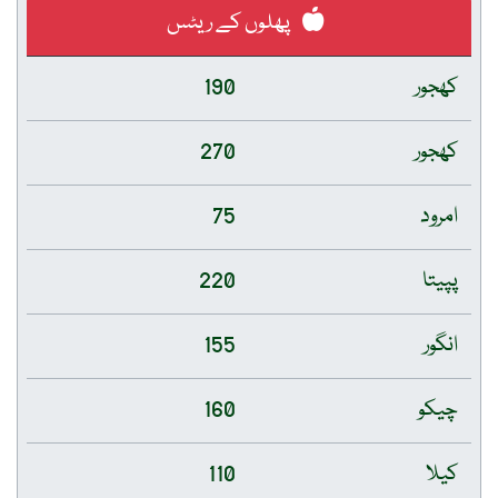
پھلوں کے ریٹس
کھجور
190
کھجور
270
امرود
75
پپیتا
220
انگور
155
چیکو
160
کیلا
110