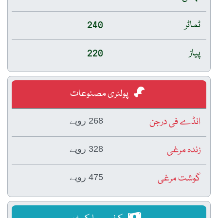
ٹماٹر
240
پیاز
220
پولٹری مصنوعات
انڈے فی درجن
268 روپے
زندہ مرغی
328 روپے
گوشت مرغی
475 روپے