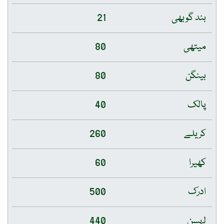
بند گوبھی
21
میتھی
80
بینگن
80
پالک
40
کریلے
260
کھیرا
60
ادرک
500
لہسن
440