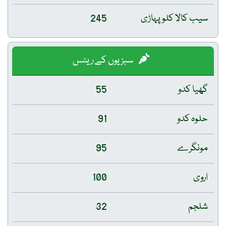
سیب کالا کلو پہاڑی
245
سبزیوں کے ریٹس
گھیا کدو
55
حلوہ کدو
91
مونگرے
95
اروی
100
شلجم
32