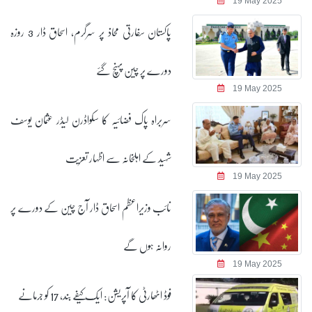
19 May 2025
پاکستان سفارتی محاذ پر سرگرم، اسحاق ڈار 3 روزہ
دورے پر چین پہنچ گئے
19 May 2025
سربراہ پاک فضائیہ کا سکواڈرن لیڈر عثمان یوسف
شہید کے اہلخانہ سے اظہار تعزیت
19 May 2025
نائب وزیراعظم اسحاق ڈار آج چین کے دورے پر
روانہ ہوں گے
19 May 2025
فوڈ اٹھارٹی کا آپریشن: ایک کیفے بند، 17 کو جرمانے