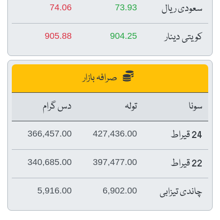
سعودی ریال
74.06
73.93
کویتی دینار
905.88
904.25
صرافہ بازار
سونا
تولہ
دس گرام
24 قیراط
366,457.00
427,436.00
22 قیراط
340,685.00
397,477.00
چاندی تیزابی
5,916.00
6,902.00