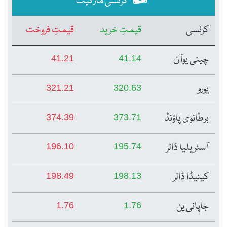
کرنسی مارکیٹ
کرنسی
قیمتِ خرید
قیمتِ فروخت
چینی یوآن
41.21
41.14
یورو
321.21
320.63
برطانوی پاؤنڈ
374.39
373.71
آسٹریلیا ڈالر
196.10
195.74
کینیڈا ڈالر
198.49
198.13
جاپانی ین
1.76
1.76