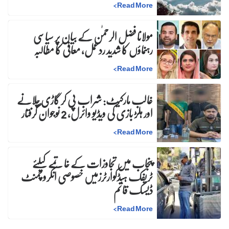
>
Read More
مولانا فضل الرحمٰن کے بیان پر سیاسی
رہنماؤں کا شدید ردعمل، معافی کا مطالبہ
>
Read More
غالب مارکیٹ: شراب پی کر گاڑی چلانے
اور ہلڑ بازی کی ویڈیو وائرل، 2 نوجوان گرفتار
>
Read More
پنجاب میں تجاوزات کے خاتمے کیلئے
ٹریفک ہیڈکوارٹرزمیں خصوصی انکروچمنٹ
ڈیسک قائم
>
Read More