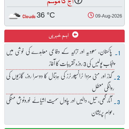
آج کا موسم
36 °C
Clouds
09-Aug-2026
اہم خبریں
پاکستان، سعودیہ اور ترکیہ کے دفاعی معاہدے کی خوشی میں
پنجاب پولیس کی 3 روزہ تقریبات کا آغاز
گڈز اور منی مزدا ٹرانسپورٹرز کی ہڑتال کا دوسرا روز، گاڑیوں کی
روانگی معطل
آٹا، گھی، تیل، دالیں اور چاول سمیت اشیائے خورونوش مہنگی
،عوام پریشان