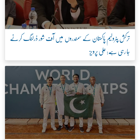
ترکش پٹرولیم پاکستان کے سمندروں میں آف شور ڈرلنگ کرنے
جا رہی ہے: علی پرویز