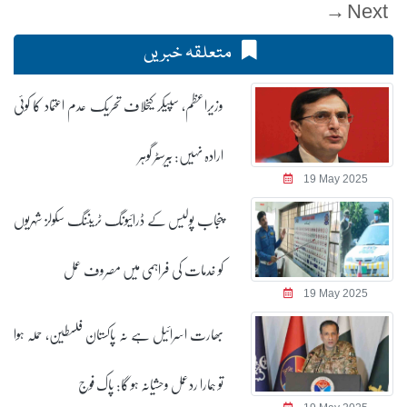
Next →
متعلقہ خبریں
وزیراعظم، سپیکر کیخلاف تحریک عدم اعتماد کا کوئی
ارادہ نہیں: بیرسٹر گوہر
19 May 2025
پنجاب پولیس کے ڈرائیونگ ٹریننگ سکولز شہریوں
کو خدمات کی فراہمی میں مصروف عمل
19 May 2025
بھارت اسرائیل ہے نہ پاکستان فلسطین، حملہ ہوا
تو ہمارا ردعمل وحشیانہ ہو گا: پاک فوج