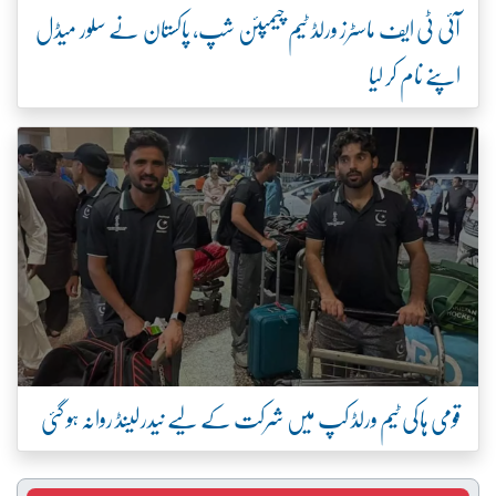
آئی ٹی ایف ماسٹرز ورلڈ ٹیم چیمپئن شپ، پاکستان نے سلور میڈل
اپنے نام کر لیا
قومی ہاکی ٹیم ورلڈ کپ میں شرکت کے لیے نیدرلینڈ روانہ ہو گئی