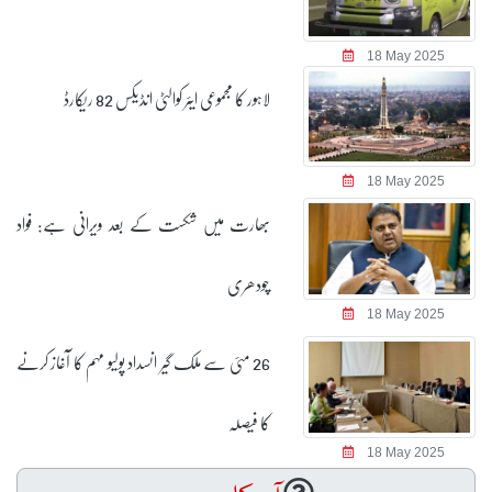
18 May 2025
لاہور کا مجموعی ایئر کوالٹی انڈیکس 82 ریکارڈ
18 May 2025
بھارت میں شکست کے بعد ویرانی ہے: فواد
چودھری
18 May 2025
26 مئی سے ملک گیر انسداد پولیو مہم کا آغاز کرنے
کا فیصلہ
18 May 2025