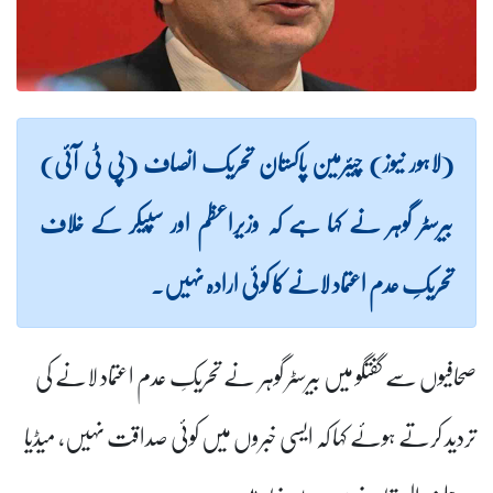
(لاہور نیوز) چیئرمین پاکستان تحریک انصاف (پی ٹی آئی)
بیرسٹر گوہر نے کہا ہے کہ وزیراعظم اور سپیکر کے خلاف
تحریکِ عدم اعتماد لانے کا کوئی ارادہ نہیں۔
صحافیوں سے گفتگو میں بیرسٹر گوہر نے تحریکِ عدم اعتماد لانے کی
تردید کرتے ہوئے کہا کہ ایسی خبروں میں کوئی صداقت نہیں، میڈیا