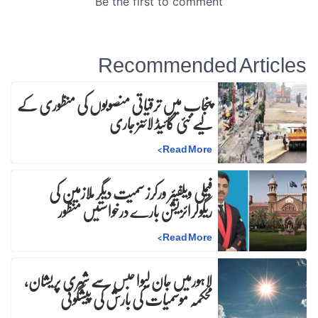
Recommended Articles
پنجاب میں ترقیاتی منصوبوں کی منظوری کے
لیے نئی گائیڈ لائنز جاری
>
Read More
فیملی ویلفیئر ورکرز سمیت دیگر ملازمین کی
ریگولرائزیشن بارے درخواستیں منظور
>
Read More
لاہورمیں جان لیوا حبس سے شہری پریشان،
محکمہ موسمیات کی بارش کی پیشگوئی