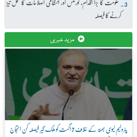
حکومت کا بڑا اقدام، گورننس اور انتظامی اصلاحات کا عمل تیز
کرنے کا فیصلہ
مزید خبریں
پٹرولیم لیوی بھتہ کے خلاف 7 اگست کو ملک گیر فیصلہ کن احتجاج