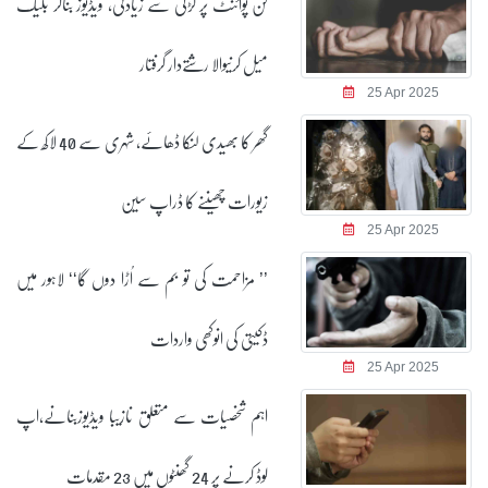
گن پوائنٹ پر لڑکی سے زیادتی، ویڈیوز بناکر بلیک
میل کرنیوالا رشتےدار گرفتار
25 Apr 2025
گھر کا بھیدی لنکا ڈھائے، شہری سے 40 لاکھ کے
زیورات چھیننے کا ڈراپ سین
25 Apr 2025
’’ مزاحمت کی تو بم سے اُڑا دوں گا‘‘ لاہور میں
ڈکیتی کی انوکھی واردات
25 Apr 2025
اہم شخصیات سے متعلق نازیبا ویڈیوزبنانے،اپ
لوڈ کرنے پر 24 گھنٹوں میں 23 مقدمات