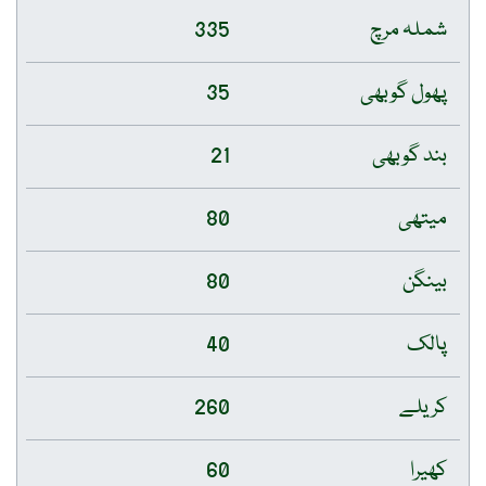
شملہ مرچ
335
پھول گوبھی
35
بند گوبھی
21
میتھی
80
بینگن
80
پالک
40
کریلے
260
کھیرا
60