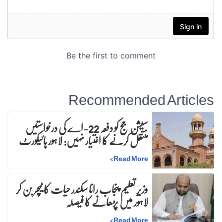
Recommended Articles
سیشن جج کو دفعہ 22-اے کی درخواستیں
منتقل کرنے کا اختیار نہیں: لاہور ہائیکورٹ
>
Read More
وزیرِ تعلیم پنجاب رانا سکندر حیات کا ٹیچر بن کر
لاہور میں پڑھانے کا فیصلہ
>
Read More