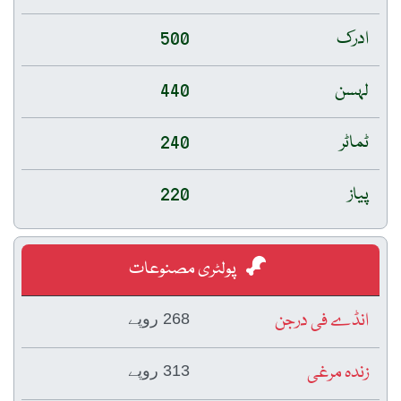
ادرک
500
لہسن
440
ٹماٹر
240
پیاز
220
پولٹری مصنوعات
انڈے فی درجن
268 روپے
زندہ مرغی
313 روپے