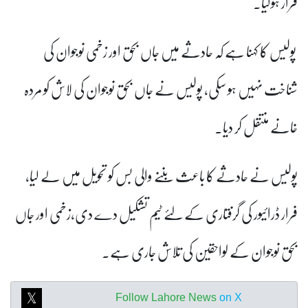
فرار ہوگیا۔
پولیس کا کہنا ہے کہ حادثے میں جاں بحق اور زخمی نوجوان کی
شناخت نہیں ہو سکی، پولیس نے جاں بحق نوجوان کی لاش کو مردہ
خانے منتقل کر دیا۔
پولیس نے حادثے کا باعث بننے والی بس کو تحویل میں لے لیا،
فرار ڈرائیور کی گرفتاری کے لئے ٹیم تشکیل دے دی،زخمی اور جاں
بحق نوجوان کے لواحقین کی تلاش جاری ہے۔
Follow Lahore News
on X