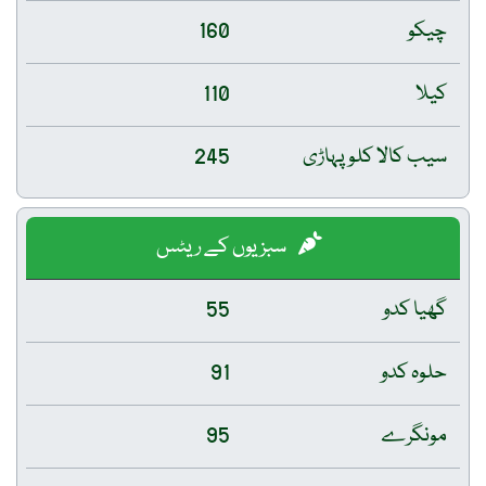
چیکو
160
کیلا
110
سیب کالا کلو پہاڑی
245
سبزیوں کے ریٹس
گھیا کدو
55
حلوہ کدو
91
مونگرے
95