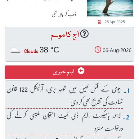
ڈوب کر جاں بحق
25 Apr 2025
آج کا موسم
38 °C
Clouds
06-Aug-2026
اہم خبریں
بیوی کے قتل کیس میں شوہر بری، آرٹیکل 122 قانونِ
شہادت کی تشریح بھی کر دی
لاہور ہائیکورٹ :ایم ڈی کیٹ امتحان ملتوی کرنے کی
درخواست مسترد