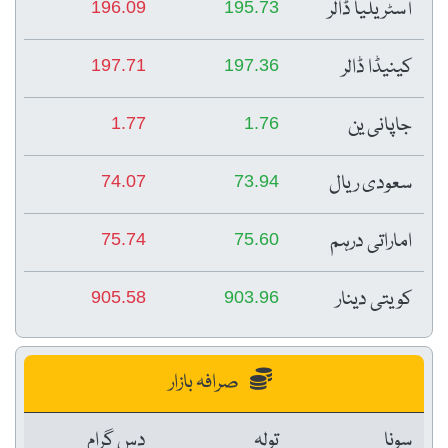
آسٹریلیا ڈالر
196.09
195.73
کینیڈا ڈالر
197.71
197.36
جاپانی ین
1.77
1.76
سعودی ریال
74.07
73.94
اماراتی درہم
75.74
75.60
کویتی دینار
905.58
903.96
صرافہ بازار
سونا
تولہ
دس گرام