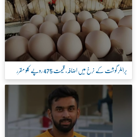
برائلر گوشت کے نرخ میں اضافہ، قیمت 475 روپے کلو مقرر