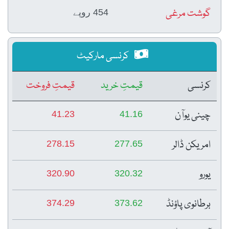
گوشت مرغی
454 روپے
کرنسی مارکیٹ
کرنسی
قیمتِ خرید
قیمتِ فروخت
چینی یوآن
41.23
41.16
امریکن ڈالر
278.15
277.65
یورو
320.90
320.32
برطانوی پاؤنڈ
374.29
373.62