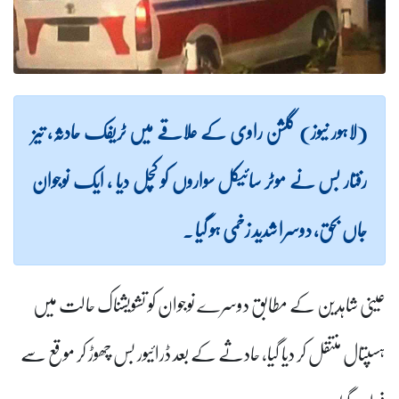
(لاہور نیوز) گلشن راوی کے علاقے میں ٹریفک حادثہ، تیز
رفتار بس نے موٹر سائیکل سواروں کو کچل دیا ، ایک نوجوان
جاں بحق، دوسرا شدید زخمی ہو گیا ۔
عینی شاہدین کے مطابق دوسرے نوجوان کو تشویشناک حالت میں
ہسپتال منتقل کر دیا گیا، حادثے کے بعد ڈرائیور بس چھوڑ کر موقع سے