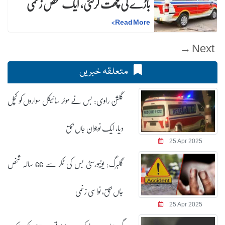
باڑے کی چھت گرگئی، ایک شخص زخمی
>
Read More
Next →
متعلقہ خبریں
گلشن راوی: بس نے موٹر سائیکل سواروں کو کچل
دیا، ایک نوجوان جاں بحق
25 Apr 2025
گلبرگ: یونیورسٹی بس کی ٹکر سے 66 سالہ شخص
جاں بحق، نواسی زخمی
25 Apr 2025