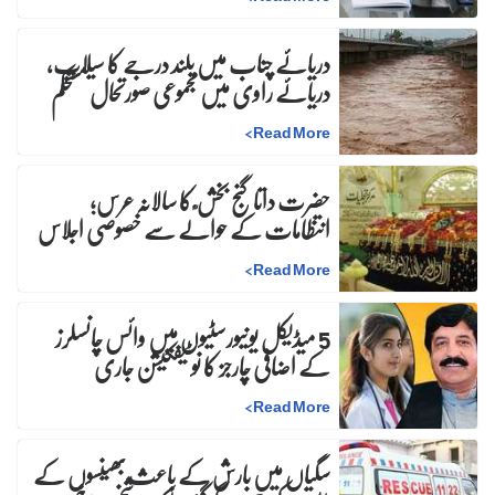
دریائے چناب میں بلند درجے کا سیلاب،
دریائے راوی میں مجموعی صورتحال مستحکم
>
Read More
حضرت داتا گنج بخش ؒ کا سالانہ عرس;
انتظامات کے حوالے سے خصوصی اجلاس
>
Read More
5 میڈیکل یونیورسٹیوں میں وائس چانسلرز
کے اضافی چارجز کا نوٹیفکیشن جاری
>
Read More
سگیاں میں بارش کے باعث بھینسوں کے