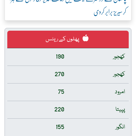
کر سیریز برابر کردی
پھلوں کے ریٹس
کھجور
190
کھجور
270
امرود
75
پپیتا
220
انگور
155