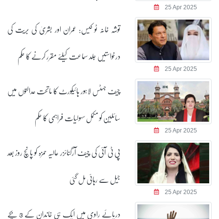
25 Apr 2025
توشہ خانہ ٹو کیس: عمران اور بشریٰ کی بریت کی
درخواستیں جلد سماعت کیلئے مقرر کرنے کا حکم
25 Apr 2025
چیف جسٹس لاہور ہائیکورٹ کا ماتحت عدالتوں میں
سائلین کو مکمل سہولیات فراہمی کا حکم
25 Apr 2025
پی ٹی آئی کی چیف آرگنائزر عالیہ حمزہ کو پانچ روز بعد
جیل سے رہائی مل گئی
25 Apr 2025
دریائے راوی میں ایک ہی خاندان کے 3 بچے