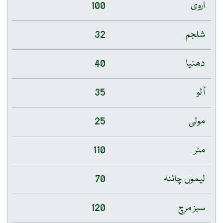
اروی
100
شلجم
32
دھنیا
40
آلو
35
مولی
25
مٹر
110
لیموں چائنہ
70
سبز مرچ
120