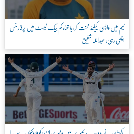
ٹیم میں واپسی کیلئے محنت کررہا تھا، کم بیک ٹیسٹ میں پرفارمنس
اچھی رہی: عبداللہ شفیق
پاکستان نے دوسرے ٹیسٹ میں ویسٹ انڈیز کو 8 وکٹوں سے ہرا