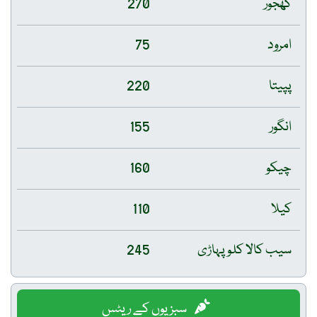
کھجور
270
امرود
75
پپیتا
220
انگور
155
چیکو
160
کیلا
110
سیب کالا کلو پہاڑی
245
سبزیوں کے ریٹس