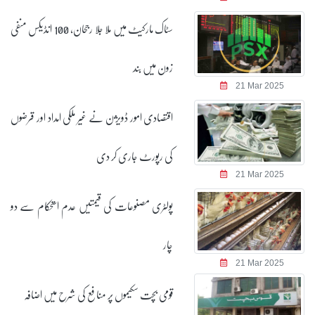
سٹاک مارکیٹ میں ملا جلا رجحان، 100 انڈیکس منفی
زون میں بند
21 Mar 2025
اقتصادی امور ڈویژن نے غیر ملکی امداد اور قرضوں
کی رپورٹ جاری کر دی
21 Mar 2025
پولٹری مصنوعات کی قیمتیں عدم استحکام سے دو
چار
21 Mar 2025
قومی بچت سکیموں پر منافع کی شرح میں اضافہ