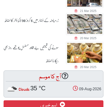
21 Mar 2025
زرمبادلہ کے ذخائر میں 4 کروڑ 90 لاکھ ڈالر کا اضافہ
20 Mar 2025
سونے کی قیمتیں بے قابو، مسلسل چوتھے روز بھی
ریکارڈ اضافہ
20 Mar 2025
آج کا موسم
35 °C
Clouds
09-Aug-2026
اہم خبریں