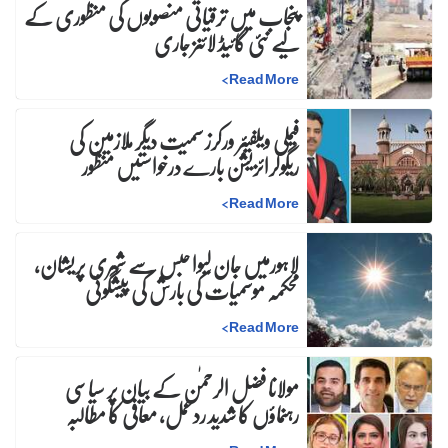
پنجاب میں ترقیاتی منصوبوں کی منظوری کے
لیے نئی گائیڈ لائنز جاری
>
Read More
فیملی ویلفیئر ورکرز سمیت دیگر ملازمین کی
ریگولرائزیشن بارے درخواستیں منظور
>
Read More
لاہورمیں جان لیوا حبس سے شہری پریشان،
محکمہ موسمیات کی بارش کی پیشگوئی
>
Read More
مولانا فضل الرحمٰن کے بیان پر سیاسی
رہنماؤں کا شدید ردعمل، معافی کا مطالبہ