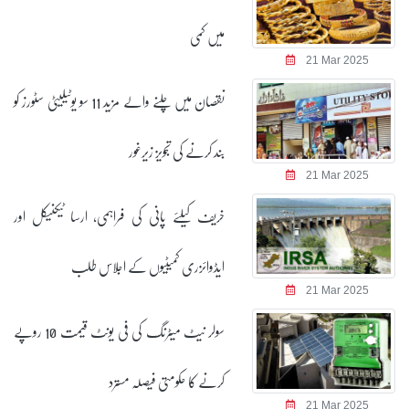
میں کمی
21 Mar 2025
نقصان میں چلنے والے مزید 11 سو یوٹیلیٹی سٹورز کو
بند کرنے کی تجویز زیرغور
21 Mar 2025
خریف کیلئے پانی کی فراہمی، ارسا ٹیکنیکل اور
ایڈوائزری کمیٹیوں کے اجلاس طلب
21 Mar 2025
سولر نیٹ میٹرنگ کی فی یونٹ قیمت 10 روپے
کرنے کا حکومتی فیصلہ مسترد
21 Mar 2025