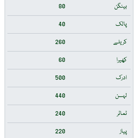
بینگن
80
پالک
40
کریلے
260
کھیرا
60
ادرک
500
لہسن
440
ٹماٹر
240
پیاز
220