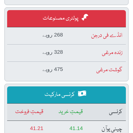
پولٹری مصنوعات
انڈے فی درجن
268 روپے
زندہ مرغی
328 روپے
گوشت مرغی
475 روپے
کرنسی مارکیٹ
کرنسی
قیمتِ خرید
قیمتِ فروخت
چینی یوآن
41.21
41.14