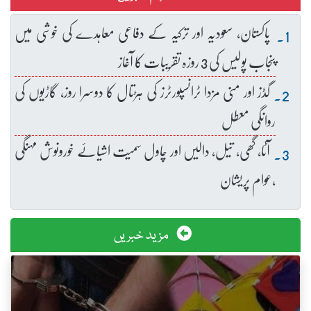
پاکستان، سعودیہ اور ترکیہ کے دفاعی معاہدے کی خوشی میں
پنجاب پولیس کی 3 روزہ تقریبات کا آغاز
گڈز اور منی مزدا ٹرانسپورٹرز کی ہڑتال کا دوسرا روز، گاڑیوں کی
روانگی معطل
آٹا، گھی، تیل، دالیں اور چاول سمیت اشیائے خورونوش مہنگی
،عوام پریشان
مزید خبریں