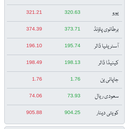
یورو
321.21
320.63
برطانوی پاؤنڈ
374.39
373.71
آسٹریلیا ڈالر
196.10
195.74
کینیڈا ڈالر
198.49
198.13
جاپانی ین
1.76
1.76
سعودی ریال
74.06
73.93
کویتی دینار
905.88
904.25