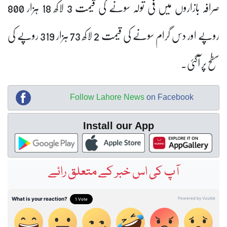
صرافہ بازاروں میں فی تولہ سونے کی قیمت 3 لاکھ 18 ہزار 800
روپے اور دس گرام سونے کی قیمت 2 لاکھ 73 ہزار 319 روپے کی
سطح پر آگئی۔
Follow Lahore News
on Facebook
Install our App
آپ کی اس خبر کے متعلق رائے