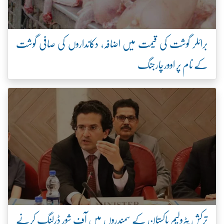
برائلر گوشت کی قیمت میں اضافہ، دکانداروں کی صافی گوشت
کے نام پر اوورچارجنگ
ترکش پٹرولیم پاکستان کے سمندروں میں آف شور ڈرلنگ کرنے