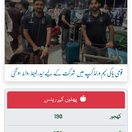
قومی ہاکی ٹیم ورلڈ کپ میں شرکت کے لیے نیدرلینڈ روانہ ہو گئی
پھلوں کے ریٹس
کھجور
190