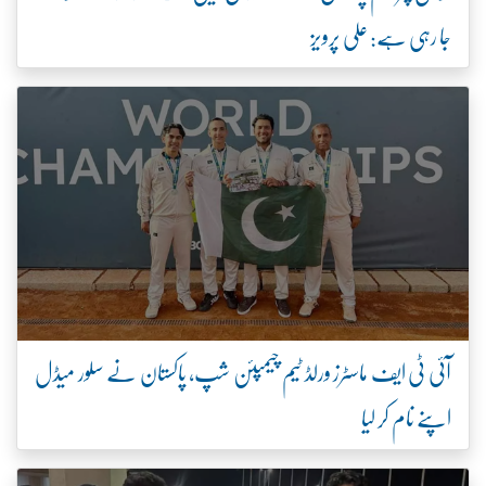
جا رہی ہے: علی پرویز
آئی ٹی ایف ماسٹرز ورلڈ ٹیم چیمپئن شپ، پاکستان نے سلور میڈل
اپنے نام کر لیا