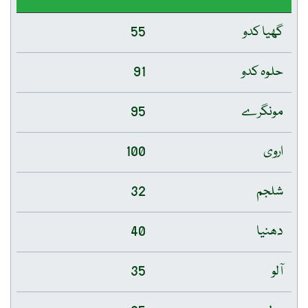
گھیا کدو
55
حلوہ کدو
91
مونگرے
95
اروی
100
شلجم
32
دھنیا
40
آلو
35