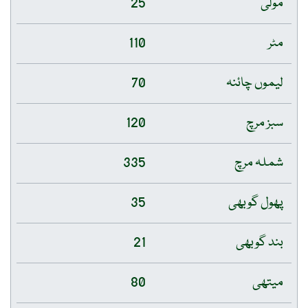
مولی
25
مٹر
110
لیموں چائنہ
70
سبز مرچ
120
شملہ مرچ
335
پھول گوبھی
35
بند گوبھی
21
میتھی
80