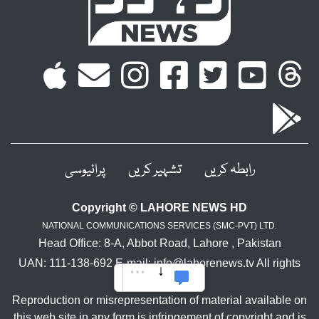
رابطہ کریں
تشہیر کریں
پرائیوسی
Copyright © LAHORE NEWS HD
NATIONAL COMMUNICATIONS SERVICES (SMC-PVT) LTD.
Head Office: 8-A, Abbot Road, Lahore , Pakistan
UAN: 111-138-692 E-mail: info@lahorenews.tv All rights
reserved.
Reproduction or misrepresentation of material available on
this web site in any form is infringement of copyright and is