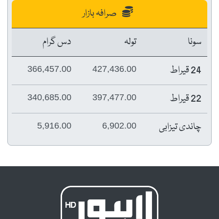
صرافہ بازار
سونا
تولہ
دس گرام
24 قیراط
366,457.00
427,436.00
22 قیراط
340,685.00
397,477.00
چاندی تیزابی
5,916.00
6,902.00