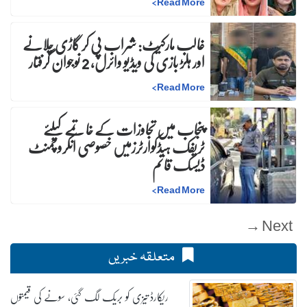
>
Read More
غالب مارکیٹ: شراب پی کر گاڑی چلانے
اور ہلڑ بازی کی ویڈیو وائرل، 2 نوجوان گرفتار
>
Read More
پنجاب میں تجاوزات کے خاتمے کیلئے
ٹریفک ہیڈکوارٹرزمیں خصوصی انکروچمنٹ
ڈیسک قائم
>
Read More
Next →
متعلقہ خبریں
ریکارڈ تیزی کو بریک لگ گئی، سونے کی قیمتوں