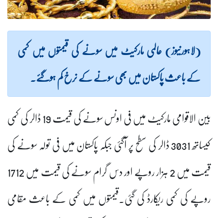
(لاہورنیوز) عالمی مارکیٹ میں سونے کی قیمتوں میں کمی
کے باعث پاکستان میں بھی سونے کے نرخ کم ہوگئے۔
بین الاقوامی مارکیٹ میں فی اونس سونے کی قیمت 19 ڈالر کی کمی
کیساتھ 3031 ڈالر کی سطح پر آگئی جبکہ پاکستان میں فی تولہ سونے کی
قیمت میں 2 ہزار روپے اور دس گرام سونے کی قیمت میں 1712
روپے کی کمی ریکارڈ کی گئی۔قیمتوں میں کمی کے باعث مقامی