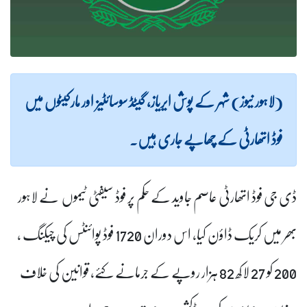
(لاہور نیوز) شہر کے پوش ایریاز، گیٹڈ سوسائٹیز اور مارکیٹوں میں
فوڈ اتھارٹی کے چھاپے جاری ہیں۔
ڈی جی فوڈ اتھارٹی عاصم جاوید کے حکم پر فوڈ سیفٹی ٹیموں نے لاہور
بھر میں کریک ڈاؤن
کیا، اس دوران
1720 فوڈ پوائنٹس کی چیکنگ
،
200 کو 27 لاکھ 82 ہزار روپے کے جرمانے
کئے،
قوانین کی خلاف