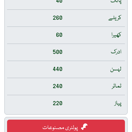
پالک
40
کریلے
260
کھیرا
60
ادرک
500
لہسن
440
ٹماٹر
240
پیاز
220
پولٹری مصنوعات