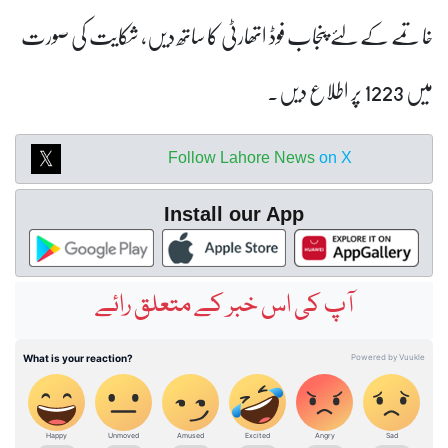
خاتمے کے لئے پنجاب فوڈ اتھارٹی کا ساتھ دیں، شکایت کی صورت
میں 1223 پر اطلاع دیں۔
Follow Lahore News
on X
Install our App
آپ کی اس خبر کے متعلق رائے