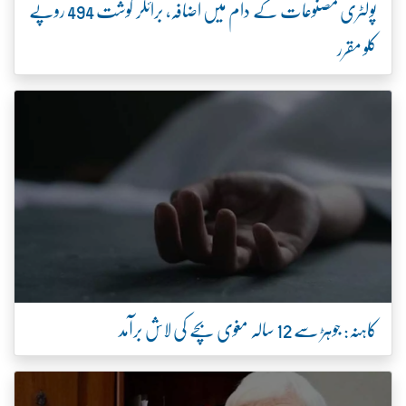
پولٹری مصنوعات کے دام میں اضافہ، برائلر گوشت 494 روپے
کلو مقرر
کاہنہ: جوہڑ سے 12 سالہ مغوی بچے کی لاش برآمد