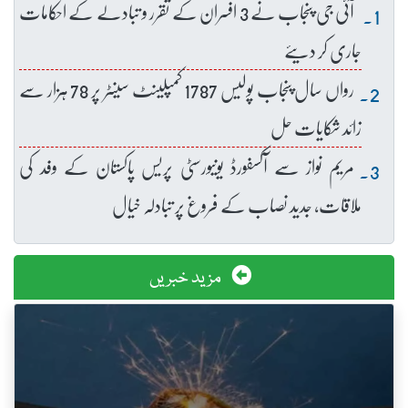
آئی جی پنجاب نے 3 افسران کے تقرر و تبادلے کے احکامات
جاری کر دیئے
رواں سال پنجاب پولیس 1787 کمپلینٹ سینٹر پر 78 ہزار سے
زائد شکایات حل
مریم نواز سے آکسفورڈ یونیورسٹی پریس پاکستان کے وفد کی
ملاقات، جدید نصاب کے فروغ پر تبادلہ خیال
مزید خبریں