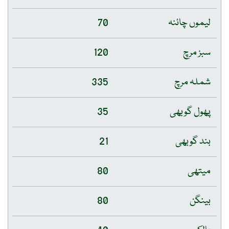
لیموں چائنہ
70
سبز مرچ
120
شملہ مرچ
335
پھول گوبھی
35
بند گوبھی
21
میتھی
80
بینگن
80