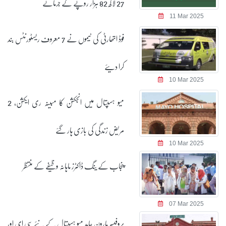
27 لاکھ 82 ہزار روپے کے جرمانے
11 Mar 2025
فوڈ اتھارٹی کی ٹیموں نے 7 معروف ریسٹورنٹس بند
کرا دیئے
10 Mar 2025
میو ہسپتال میں انجکشن کا مبینہ ری ایکشن، 2
مریض زندگی کی بازی ہار گئے
10 Mar 2025
پنجاب کے ینگ ڈاکٹرز ماہانہ وظیفے کے منتظر
07 Mar 2025
پروفیسر ہارون حامد میو ہسپتال کے نئے سی ای او،