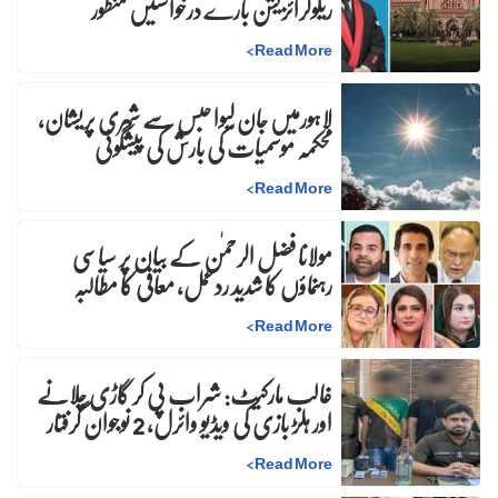
ریگولرائزیشن بارے درخواستیں منظور
>
Read More
لاہورمیں جان لیوا حبس سے شہری پریشان،
محکمہ موسمیات کی بارش کی پیشگوئی
>
Read More
مولانا فضل الرحمٰن کے بیان پر سیاسی
رہنماؤں کا شدید ردعمل، معافی کا مطالبہ
>
Read More
غالب مارکیٹ: شراب پی کر گاڑی چلانے
اور ہلڑ بازی کی ویڈیو وائرل، 2 نوجوان گرفتار
>
Read More