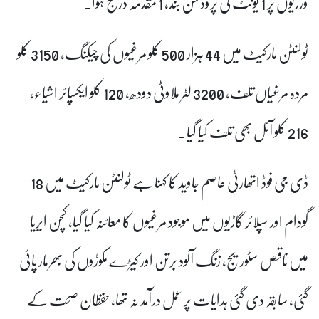
ورزیوں پر 1 یونٹ کی پروڈکشن بند، 1 مقدمہ درج ہوا۔
ٹولنٹن مارکیٹ میں 44 ہزار 500 کلو مرغیوں کی چیکنگ، 3150 کلو
مردہ مرغیاں تلف، 3200 لٹر ملاوٹی دودھ، 120 کلو ایکسپائر اشیاء،
216 کلو آئل بھی تلف
کیا گیا۔
ڈی جی فوڈ اتھارٹی عاصم جاوید کا کہنا ہے ٹولنٹن مارکیٹ میں 18
گودام اور سپلائر گاڑیوں میں موجود مرغیوں کا معائنہ کیا گیا، کچن ایریا
میں ناقص سٹوریج، زنگ آلود برتن اور کیڑے مکوڑوں کی بھرمار پائی
گئی، سابقہ دی گئی ہدایات پر عمل درآمد نہ تھا، حفظان صحت کے