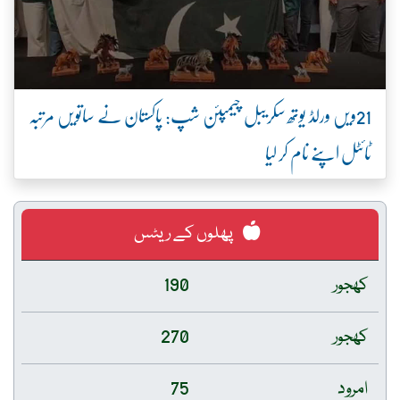
21ویں ورلڈ یوتھ سکریبل چیمپئن شپ: پاکستان نے ساتویں مرتبہ
ٹائٹل اپنے نام کر لیا
پھلوں کے ریٹس
کھجور
190
کھجور
270
امرود
75