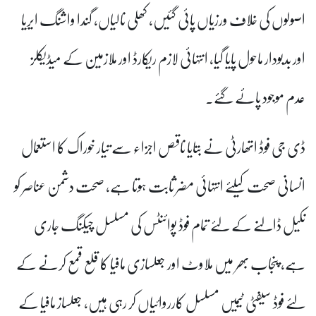
اصولوں کی خلاف ورزیاں پائی گئیں، کھلی نالیاں، گندا واشنگ ایریا
اور بدبودار ماحول پایا گیا، انتہائی لازم ریکارڈ اور ملازمین کے میڈیکلز
عدم موجود پائے گئے۔
ڈی جی فوڈ اتھارٹی نے بتایا ناقص اجزاء سے تیار خوراک کا استعمال
انسانی صحت کیلئے انتہائی مضر ثابت ہوتا ہے، صحت دشمن عناصر کو
نکیل ڈالنے کے لئے تمام فوڈ پوائنٹس کی مسلسل چیکنگ جاری
ہے، پنجاب بھر میں ملاوٹ اور جعلسازی مافیا کا قلع قمع کرنے کے
لئے فوڈ سیفٹی ٹیمیں مسلسل کارروائیاں کر رہی ہیں، جعلساز مافیا کے