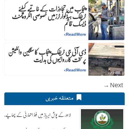
پنجاب میں تجاوزات کے خاتمے کیلئے
ٹریفک ہیڈکوارٹرزمیں خصوصی انکروچمنٹ
ڈیسک قائم
>
Read More
ڈی آئی جی ٹریفک پنجاب کا سنگین وائلیشن
پر سخت کارروائیوں کی ہدایت
>
Read More
Next →
متعلقہ خبریں
لاہور کے پوش ایریاز میں فوڈ اتھارٹی کے چھاپے،