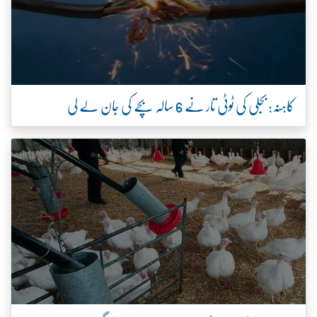
کاہنہ: بجلی کی ٹوٹی تار نے 6 سالہ بچے کی جان لے لی