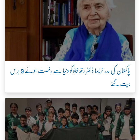
پاکستان کی مدر ٹریسا ڈاکٹر رتھ فاؤ کو دنیا سے رخصت ہوئے 9 برس
بیت گئے