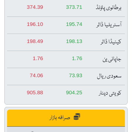
برطانوی پاؤنڈ
374.39
373.71
آسٹریلیا ڈالر
196.10
195.74
کینیڈا ڈالر
198.49
198.13
جاپانی ین
1.76
1.76
سعودی ریال
74.06
73.93
کویتی دینار
905.88
904.25
صرافہ بازار