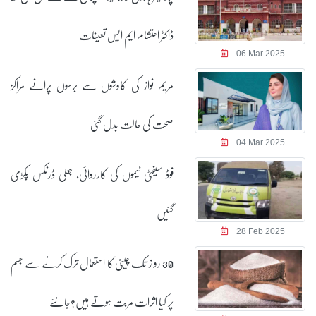
ڈاکٹر احتشام ایم ایس تعینات
06 Mar 2025
مریم نواز کی کاوشوں سے برسوں پرانے مراکز
صحت کی حالت بدل گئی
04 Mar 2025
فوڈ سیفٹی ٹیموں کی کارروائی، جعلی ڈرنکس پکڑی
گئیں
28 Feb 2025
30 رو ز تک چینی کا استعمال ترک کرنے سے جسم
پر کیا اثرات مربت ہوتے ہیں؟جانئے