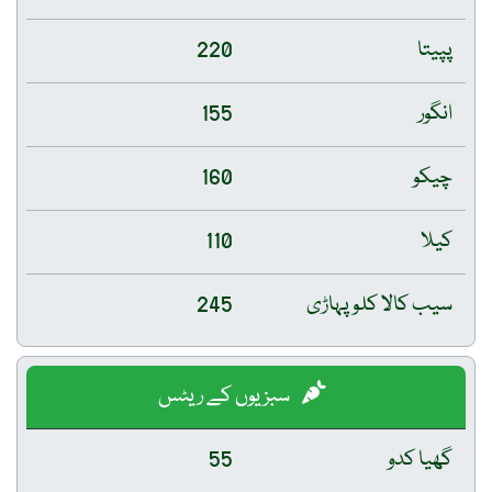
پپیتا
220
انگور
155
چیکو
160
کیلا
110
سیب کالا کلو پہاڑی
245
سبزیوں کے ریٹس
گھیا کدو
55