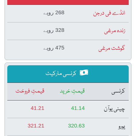
انڈے فی درجن
268 روپے
زندہ مرغی
328 روپے
گوشت مرغی
475 روپے
کرنسی مارکیٹ
کرنسی
قیمتِ خرید
قیمتِ فروخت
چینی یوآن
41.21
41.14
یورو
321.21
320.63