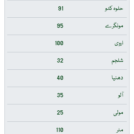
حلوہ کدو
91
مونگرے
95
اروی
100
شلجم
32
دھنیا
40
آلو
35
مولی
25
مٹر
110