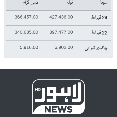
سونا
تولہ
دس گرام
24 قیراط
366,457.00
427,436.00
22 قیراط
340,685.00
397,477.00
چاندی تیزابی
5,916.00
6,902.00