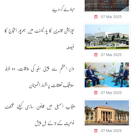
تبادلے کر دیئے
07 Mar 2025
اپوزیشن قائدین کا پارلیمنٹ میں بھرپور احتجاج کا
فیصلہ
07 Mar 2025
وزیر اعظم سے چینی سفیر کی ملاقات، دو طرفہ
سٹریٹجک تعلقات پر اظہار اطمینان
07 Mar 2025
پنجاب اسمبلی میں قانون سازی کیلئے مختلف
نوعیت کے 7 نئے بل پیش
07 Mar 2025