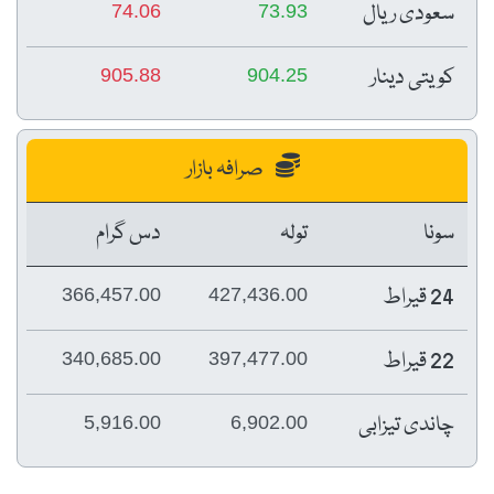
سعودی ریال
74.06
73.93
کویتی دینار
905.88
904.25
صرافہ بازار
سونا
تولہ
دس گرام
24 قیراط
366,457.00
427,436.00
22 قیراط
340,685.00
397,477.00
چاندی تیزابی
5,916.00
6,902.00