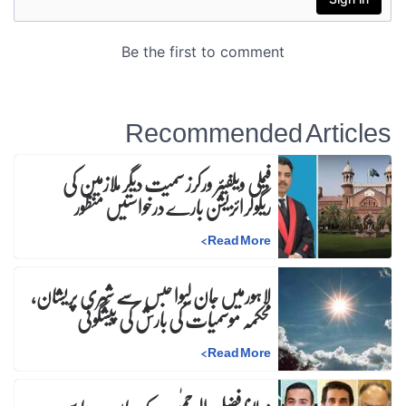
Recommended Articles
فیملی ویلفیئر ورکرز سمیت دیگر ملازمین کی
ریگولرائزیشن بارے درخواستیں منظور
>
Read More
لاہورمیں جان لیوا حبس سے شہری پریشان،
محکمہ موسمیات کی بارش کی پیشگوئی
>
Read More