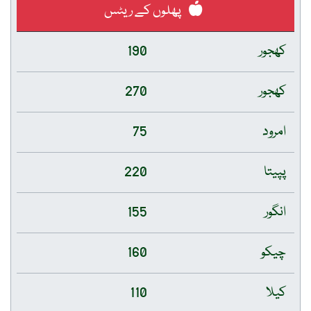
پھلوں کے ریٹس
کھجور
190
کھجور
270
امرود
75
پپیتا
220
انگور
155
چیکو
160
کیلا
110