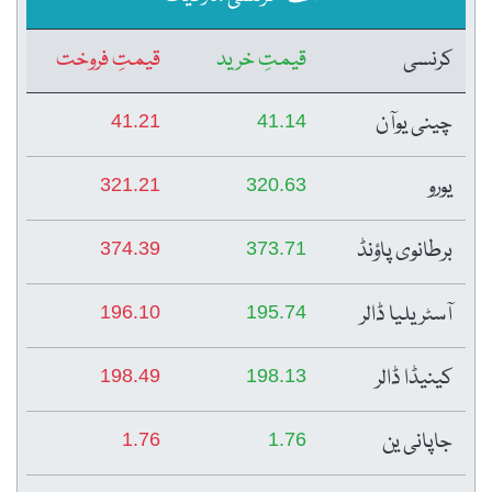
کرنسی
قیمتِ خرید
قیمتِ فروخت
چینی یوآن
41.21
41.14
یورو
321.21
320.63
برطانوی پاؤنڈ
374.39
373.71
آسٹریلیا ڈالر
196.10
195.74
کینیڈا ڈالر
198.49
198.13
جاپانی ین
1.76
1.76