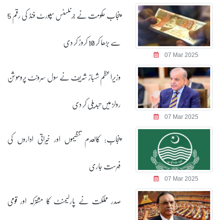
پنجاب حکومت نے جرنلسٹس سپورٹ فنڈ کی رقم 5
سے بڑھا کر 10 کروڑ کر دی
07 Mar 2025
وزیراعظم شہباز شریف نے سول سرونٹ پروموشن
رولز میں تبدیلی کر دی
07 Mar 2025
پنجاب: کالعدم تنظیموں اور خیراتی اداروں کی
فہرست جاری
07 Mar 2025
صدر مملکت نے پارلیمنٹ کا مشترکہ اور قومی