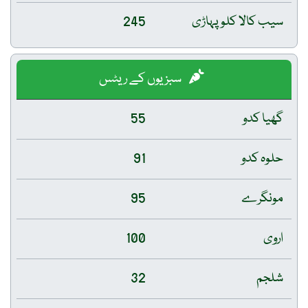
سیب کالا کلو پہاڑی
245
سبزیوں کے ریٹس
گھیا کدو
55
حلوہ کدو
91
مونگرے
95
اروی
100
شلجم
32