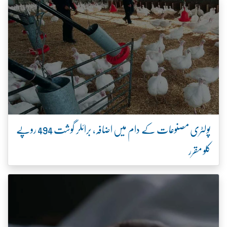
پولٹری مصنوعات کے دام میں اضافہ، برائلر گوشت 494 روپے
کلو مقرر