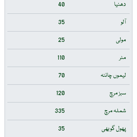
دھنیا
40
آلو
35
مولی
25
مٹر
110
لیموں چائنہ
70
سبز مرچ
120
شملہ مرچ
335
پھول گوبھی
35