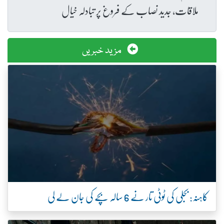
ملاقات، جدید نصاب کے فروغ پر تبادلہ خیال
مزید خبریں
کاہنہ: بجلی کی ٹوٹی تار نے 6 سالہ بچے کی جان لے لی