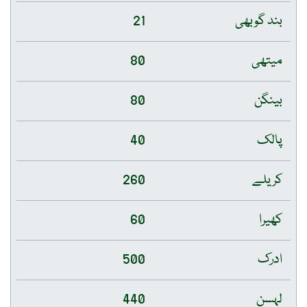
بند گوبھی
21
میتھی
80
بینگن
80
پالک
40
کریلے
260
کھیرا
60
ادرک
500
لہسن
440