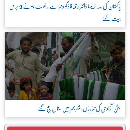
پاکستان کی مدر ٹریسا ڈاکٹر رتھ فاؤ کو دنیا سے رخصت ہوئے 9 برس
بیت گئے
جشنِ آزادی کی تیاریاں، شہربھر میں سٹال سج گئے