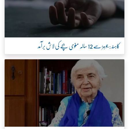
کاہنہ: جوہڑ سے 12 سالہ مغوی بچے کی لاش برآمد