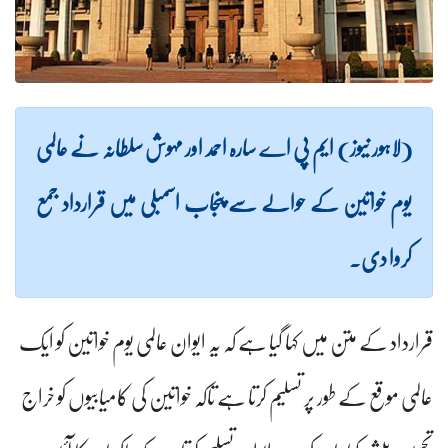
(لاہور نیوز) ایم پی اے سارہ احمد اور مہوش سلطانہ نے عالمی
یوم خواتین کے حوالے سے پنجاب اسمبلی میں قرارداد جمع
کروا دی۔
قرارداد کے متن میں کہا گیا ہے کہ یہ ایوان عالمی یوم خواتین کو ایک
عالمی موقع کے طور پر تسلیم کرتا ہے تاکہ خواتین کی کامیابیوں کو خراج