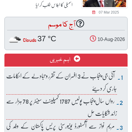
اسمبلی کا اجلاس طلب کر لیا
07 Mar 2025
آج کا موسم
37 °C
Clouds
10-Aug-2026
اہم خبریں
آئی جی پنجاب نے 3 افسران کے تقرر و تبادلے کے احکامات
جاری کر دیئے
رواں سال پنجاب پولیس 1787 کمپلینٹ سینٹر پر 78 ہزار سے
زائد شکایات حل
مریم نواز سے آکسفورڈ یونیورسٹی پریس پاکستان کے وفد کی