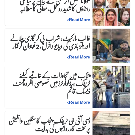
مولانا فضل الرحمٰن کے بیان پر سیاسی
رہنماؤں کا شدید ردعمل، معافی کا مطالبہ
>
Read More
غالب مارکیٹ: شراب پی کر گاڑی چلانے
اور ہلڑ بازی کی ویڈیو وائرل، 2 نوجوان گرفتار
>
Read More
پنجاب میں تجاوزات کے خاتمے کیلئے
ٹریفک ہیڈکوارٹرزمیں خصوصی انکروچمنٹ
ڈیسک قائم
>
Read More
ڈی آئی جی ٹریفک پنجاب کا سنگین وائلیشن
پر سخت کارروائیوں کی ہدایت