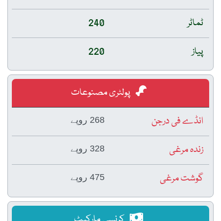
ٹماٹر
240
پیاز
220
پولٹری مصنوعات
انڈے فی درجن
268 روپے
زندہ مرغی
328 روپے
گوشت مرغی
475 روپے
کرنسی مارکیٹ