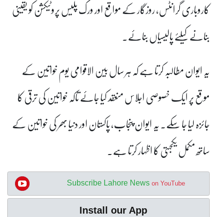
کاروباری گرانٹس، روزگار کے مواقع اور ورک پلیس پروٹیکشن کو یقینی
بنانے کیلئے پالیسیاں بنائے۔
یہ ایوان مطالبہ کرتا ہے کہ ہر سال بین الاقوامی یوم خواتین کے
موقع پر ایک خصوصی اجلاس منعقد کیا جائے تاکہ خواتین کی ترقی کا
جائزہ لیا جا سکے۔ یہ ایوان پنجاب، پاکستان اور دنیا بھر کی خواتین کے
ساتھ مکمل یکجہتی کا اظہار کرتا ہے۔
Subscribe Lahore News
on YouTube
Install our App