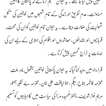
تحسین پیش کیا جا سکے۔ یہ ایوان تسلیم کرتا ہے کہ پاکستان کا آئین
مساوات، عدم تفریق اور زندگی کے تمام شعبوں میں خواتین کی مکمل
شمولیت کی ضمانت دیتا ہے۔ یہ ایوان تمام خواتین کو ان کی محنت،
قربانیوں اور خاندانوں، معاشروں اور اقوام کی بہتری کے لیے ان کی
خدمات پر خراج تحسین پیش کرتا ہے۔
قرارداد میں مزید کہا گیا کہ یہ ایوان پاکستانی خواتین بشمول مادر ملت
محترمہ فاطمہ جناح، بیگم رعنا لیاقت علی خان، محترمہ بے نظیر بھٹو،
مریم نواز شریف، ڈاکٹر فہمیدہ مرزا کی سیاست میں کامیابیوں کو تسلیم