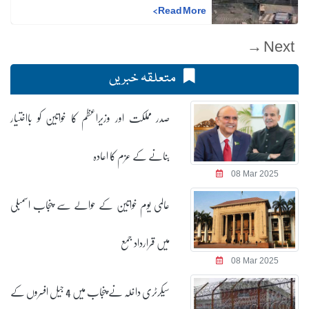
>
Read More
Next →
متعلقہ خبریں
صدر مملکت اور وزیراعظم کا خواتین کو بااختیار
بنانے کے عزم کا اعادہ
08 Mar 2025
عالمی یوم خواتین کے حوالے سے پنجاب اسمبلی
میں قرارداد جمع
08 Mar 2025
سیکرٹری داخلہ نے پنجاب میں 4 جیل افسروں کے