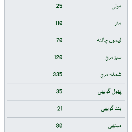
مولی
25
مٹر
110
لیموں چائنہ
70
سبز مرچ
120
شملہ مرچ
335
پھول گوبھی
35
بند گوبھی
21
میتھی
80