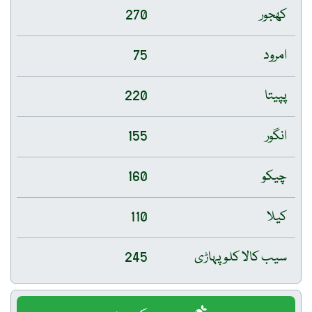
کھجور
270
امرود
75
پپیتا
220
انگور
155
چیکو
160
کیلا
110
سیب کالا کلو پہاڑی
245