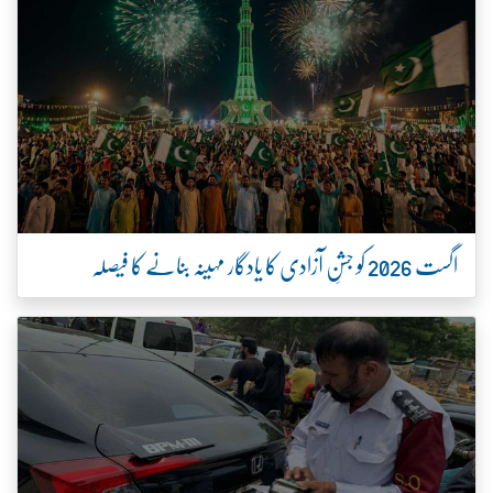
اگست 2026 کو جشنِ آزادی کا یادگار مہینہ بنانے کا فیصلہ