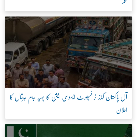
حکم
آل پاکستان گڈز ٹرانسپورٹ ایسوسی ایشن کا پہیہ جام ہڑتال کا
اعلان