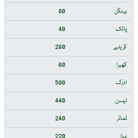
بینگن
80
پالک
40
کریلے
260
کھیرا
60
ادرک
500
لہسن
440
ٹماٹر
240
پیاز
220