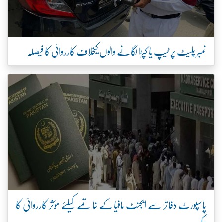
نمبر پلیٹ پر ٹیپ یا کپڑا لگانے والوں کیخلاف کارروائی کا فیصلہ
پاسپورٹ دفاتر سے ایجنٹ مافیا کے خاتمے کیلئے مؤثر کارروائی کا