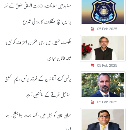
مساجد میں اعلانات، وزرات انسانی حقوق کے خط
پر ایس ایچ او کیخلاف کارروائی شروع
05 Feb 2025
حکومت نہیں چل رہی حکمران اعتراف کر لیں:
شاہد خاقان عباسی
05 Feb 2025
پرنس کریم آغا خان کے فرزند پرنس رحیم الحسینی
اسماعیلی فرقے کے جانشین نامزد
05 Feb 2025
عمران خان کو جیل میں رکھنا بہت بڑا چیلنج ہے: