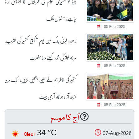
دنیا کو کشمیری عوام کی قربانیوں کا احساس کرنا
چاہیے: مشعال ملک
05 Feb 2025
لاہور: لبرٹی چوک میں یوم یکجہتی کشمیر کی تقریب،
مریم نواز کی شہدا کیلئے دعا مغفرت
05 Feb 2025
کشمیر کی خاطر ہم نے تین جنگیں لڑیں، ایک دن
ضرور آزاد ہو گا: آرمی چیف
05 Feb 2025
آج کا موسم
34 °C
Clear
07-Aug-2026