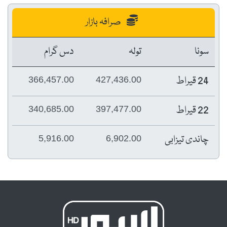
صرافہ بازار
سونا
تولہ
دس گرام
24 قیراط
366,457.00
427,436.00
22 قیراط
340,685.00
397,477.00
چاندی تیزابی
5,916.00
6,902.00