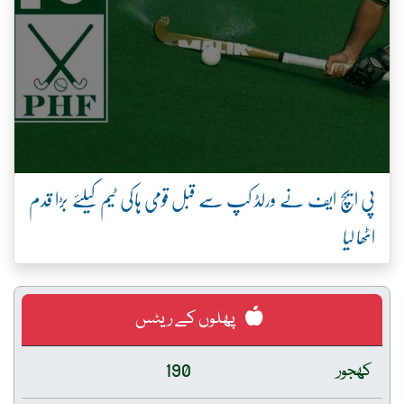
پی ایچ ایف نے ورلڈ کپ سے قبل قومی ہاکی ٹیم کیلئے بڑا قدم
اٹھا لیا
پھلوں کے ریٹس
کھجور
190