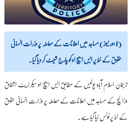
(لاہور نیوز) مساجد میں اعلانات کے معاملہ پر وزرات انسانی
حقوق کے خط پر ایس ایچ او کو چارج شیٹ کر دیا گیا۔
ترجمان اسلام آباد پولیس کے مطابق ایس ایچ او سیکرٹریٹ اشفاق
وڑائچ کے مساجد میں اعلانات کے معاملہ پر وزارت انسانی حقوق
کے خط پر نوٹس لیا گیا ہے۔