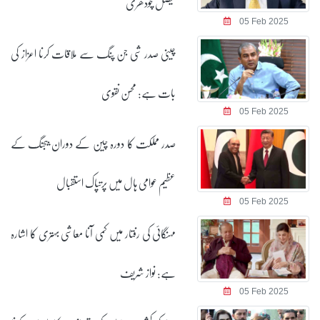
فیصل چودھری
05 Feb 2025
چینی صدر شی جن پنگ سے ملاقات کرنا اعزاز کی
بات ہے: محسن نقوی
05 Feb 2025
صدر مملکت کا دورہ چین کے دوران بیجنگ کے
عظیم عوامی ہال میں پرتپاک استقبال
05 Feb 2025
مہنگائی کی رفتار میں کمی آنا معاشی بہتری کا اشارہ
ہے: نواز شریف
05 Feb 2025