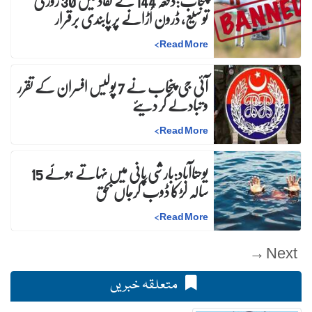
پنجاب:دفعہ 144 کے نفاذ میں 30 روز کی
توسیع، ڈرون اُڑانے پر پابندی برقرار
>
Read More
آئی جی پنجاب نے 7 پولیس افسران کے تقرر
و تبادلے کر دیئے
>
Read More
یوحناآباد:بارشی پانی میں نہاتے ہوئے 15
سالہ لڑکا ڈوب کرجاں بحق
>
Read More
Next →
متعلقہ خبریں