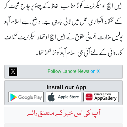
ایس ایچ او سیکرٹریٹ کو نا مناسب الفاظ کے چناؤ پر چارج شیٹ کر
کے محکمانہ انکوائری عمل میں لائی جارہی ہے، واضح رہے اسلام آباد
پولیس وزارت انسانی حقوق نے ایس ایچ او تھانہ سیکرٹریٹ کیخلاف
کارروائی کے لئے آئی جی اسلام آباد کو خط لکھا تھا۔
Follow Lahore News
on X
Install our App
آپ کی اس خبر کے متعلق رائے