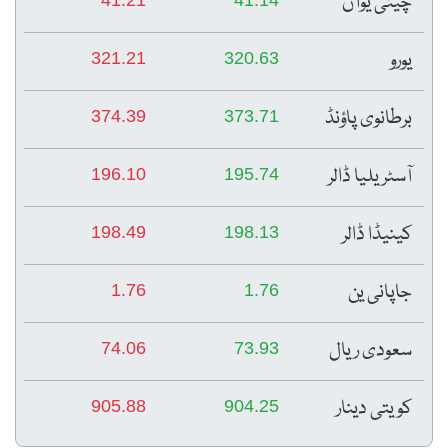
چینی یوآن
یورو
321.21
320.63
برطانوی پاؤنڈ
374.39
373.71
آسٹریلیا ڈالر
196.10
195.74
کینیڈا ڈالر
198.49
198.13
جاپانی ین
1.76
1.76
سعودی ریال
74.06
73.93
کویتی دینار
905.88
904.25