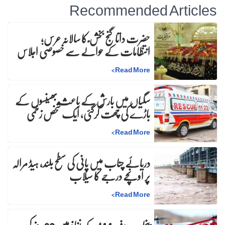
Recommended Articles
حضرت داتا گنج بخش ؒ کا سالانہ عرس;
انتظامات کے حوالے سے خصوصی اجلاس
>
Read More
سگیاں میں بارش کے باعث بھینسوں کے
باڑے کی چھت گرگئی، ایک شخص زخمی
>
Read More
دریائے چناب میں پانی کی سطح بلند، ہیڈ مرالہ
پر اونچے درجے کا سیلاب
>
Read More