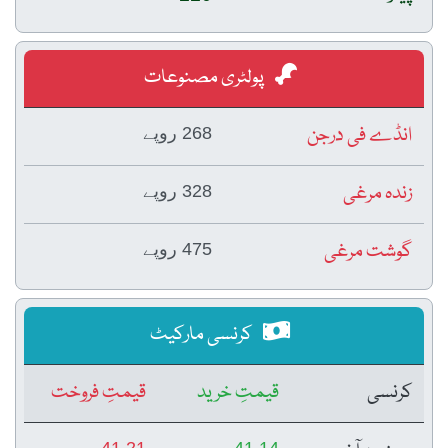
پولٹری مصنوعات
انڈے فی درجن
268 روپے
زندہ مرغی
328 روپے
گوشت مرغی
475 روپے
کرنسی مارکیٹ
کرنسی
قیمتِ خرید
قیمتِ فروخت
41.21
41.14