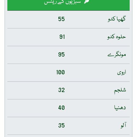
سبزیوں کے ریٹس
گھیا کدو
55
حلوہ کدو
91
مونگرے
95
اروی
100
شلجم
32
دھنیا
40
آلو
35