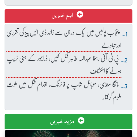
اہم خبریں
پنجاب پولیس میں ایک درجن سے زائد ڈی ایس پیز کی تقرری
اور تبادلے
پی ٹی آئی رہنما عبداللہ طاہر قتل کیس: ڈرائیور کے ہنی ٹریپ
ہونے کا انکشاف
مانگا منڈی: موبائل شاپ پر فائرنگ، اقدام قتل میں ملوث
ملزم گرفتار
مزید خبریں