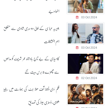
اٹھا دیے
03 Oct 2024
جویریہ عباسی کے اپنی دوسری شادی سے متعلق
اہم انکشافات
03 Oct 2024
کامیڈی کے بے تاج بادشاہ عمر شریف کو مداحوں
سے بچھڑے 3 برس بیت گئے
02 Oct 2024
فلم 'دی لیجنڈ آف مولا جٹ' کی بھارت میں ریلیز
ملتوی، ڈسٹری بیوٹر کی تصدیق