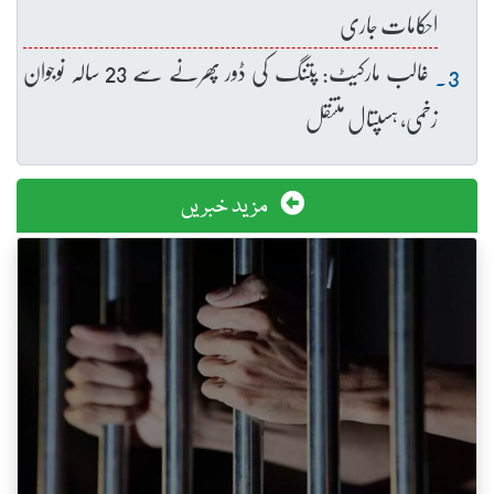
احکامات جاری
غالب مارکیٹ: پتنگ کی ڈور پھرنے سے 23 سالہ نوجوان
زخمی، ہسپتال منتقل
مزید خبریں