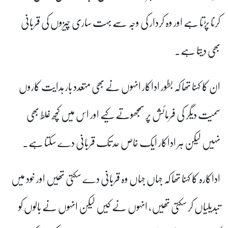
کرنا پڑتا ہے اور وہ کردار کی وجہ سے بہت ساری چیزوں کی قربانی
بھی دیتا ہے۔
ان کا کہنا تھا کہ بطور اداکار انہوں نے بھی متعدد بار ہدایت کاروں
سمیت دیگر کی فرمائش پر سمجھوتے کیے اور اس میں کچھ غلط بھی
نہیں لیکن ہر اداکار ایک خاص حد تک قربانی دے سکتا ہے۔
اداکارہ کا کہنا تھا کہ جہاں جہاں وہ قربانی دے سکتی تھیں اور خود میں
تبدیلیاں کر سکتی تھیں، انہوں نے کیں لیکن انہوں نے بالوں کو