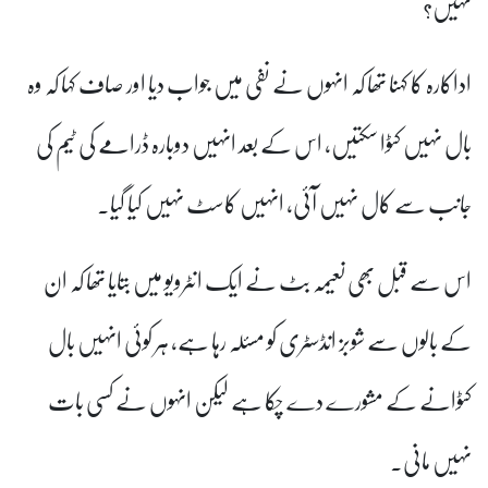
نہیں؟
اداکارہ کا کہنا تھا کہ انہوں نے نفی میں جواب دیا اور صاف کہا کہ وہ
بال نہیں کٹوا سکتیں، اس کے بعد انہیں دوبارہ ڈرامے کی ٹیم کی
جانب سے کال نہیں آئی، انہیں کاسٹ نہیں کیا گیا۔
اس سے قبل بھی نعیمہ بٹ نے ایک انٹرویو میں بتایا تھا کہ ان
کے بالوں سے شوبز انڈسٹری کو مسئلہ رہا ہے، ہر کوئی انہیں بال
کٹوانے کے مشورے دے چکا ہے لیکن انہوں نے کسی بات
نہیں مانی۔