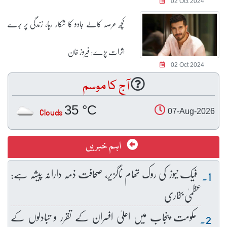
02 Oct 2024
کچھ عرصہ کالے جادو کا شکار رہا، زندگی پر بُرے
اثرات پڑے: فیروز خان
02 Oct 2024
آج کا موسم
35 °C
Clouds
07-Aug-2026
اہم خبریں
فیک نیوز کی روک تھام ناگزیر، صحافت ذمہ دارانہ پیشہ ہے:
عظمیٰ بخاری
حکومت پنجاب میں اعلیٰ افسران کے تقرر و تبادلوں کے