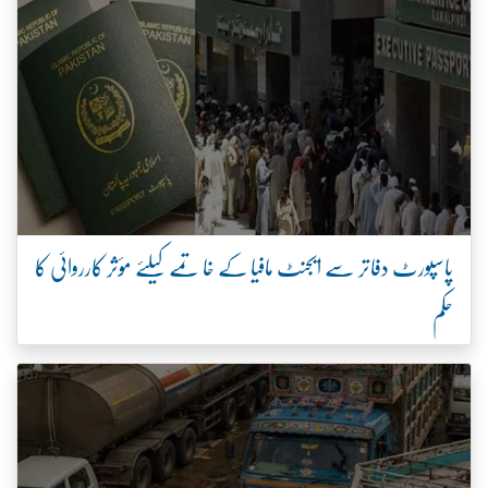
پاسپورٹ دفاتر سے ایجنٹ مافیا کے خاتمے کیلئے مؤثر کارروائی کا
حکم