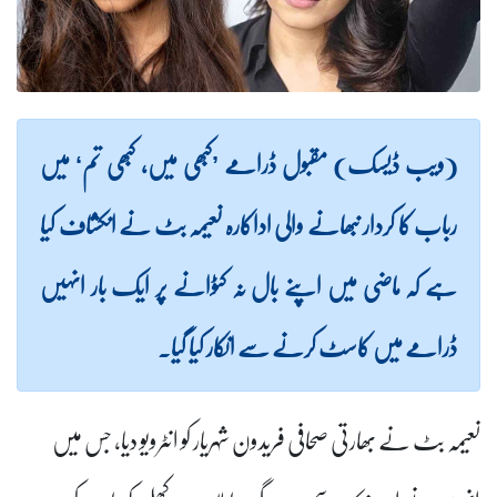
(ویب ڈیسک) مقبول ڈرامے ’کبھی میں، کبھی تم‘ میں
رباب کا کردار نبھانے والی اداکارہ نعیمہ بٹ نے انکشاف کیا
ہے کہ ماضی میں اپنے بال نہ کٹوانے پر ایک بار انہیں
ڈرامے میں کاسٹ کرنے سے انکار کیا گیا۔
نعیمہ بٹ نے بھارتی صحافی فریدون شہریار کو انٹرویو دیا، جس میں