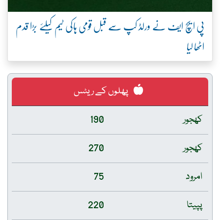
پی ایچ ایف نے ورلڈ کپ سے قبل قومی ہاکی ٹیم کیلئے بڑا قدم
اٹھا لیا
پھلوں کے ریٹس
کھجور
190
کھجور
270
امرود
75
پپیتا
220