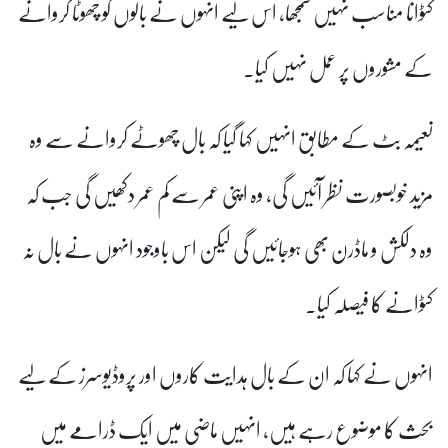
کٹوانا مناسب نہیں سمجھا، اس لیے انہوں نے بالوں کو چھوٹا کروانے
کے مشوروں پر عمل نہیں کیا۔
نعیمہ بٹ کے مطابق انہیں کہا گیا کہ بال چھوٹے کروانے سے وہ
مزید خوبصورت نظر آئیں گی، وہ اپنی عمر سے کم عمر دکھیں گی جب کہ
وہ دلکش و ماڈرن بھی ہوجائیں گی لیکن اس باوجود انہوں نے بال نہ
کٹوانے کا فیصلہ کیا۔
انہوں نے کہا کہ ان کے بال ہدایت کاروں اور پروڈیوسرز کے لیے
بحث کا موضوع رہے ہیں، انہیں ماضی میں ایک ڈرامے میں