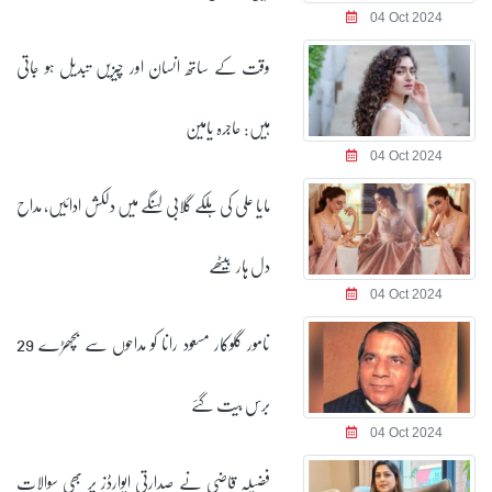
04 Oct 2024
وقت کے ساتھ انسان اور چیزیں تبدیل ہو جاتی
ہیں: حاجرہ یامین
04 Oct 2024
مایا علی کی ہلکے گلابی لہنگے میں دلکش ادائیں، مداح
دل ہار بیٹھے
04 Oct 2024
نامور گلوکار مسعود رانا کو مداحوں سے بچھڑے 29
برس بیت گئے
04 Oct 2024
فضیلہ قاضی نے صدارتی ایوارڈز پر بھی سوالات