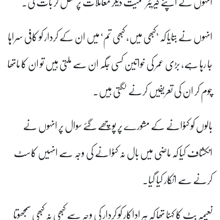
انہوں نے اپنے کیریئر سمیت دیگر معاملات پر کھل کر بات کی۔
انہوں نے بتایا کہ ’کبھی میں، کبھی تم‘ میں ان کے کردار کو کافی سراہا
جا رہا ہے، بڑی عمر کی خواتین کسی جگہ ان سے ملتی ہیں تو ان کا ماتھا
چوم کر ان کی تعریفیں کرنے لگتی ہیں۔
بالوں کو کٹوانے کے مشورے پر پوچھے گئے سوال پر انہوں نے
انکشاف کیا کہ ماضی میں بال نہ کٹوانے کی وجہ سے انہیں کاسٹ
کرنے سے انکار کیا گیا۔
نعیمہ بٹ کا کہنا تھا کہ ہر اداکار کو کردار کی وجہ سے کبھی نہ کبھی سمجھوتا