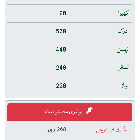
کھیرا
60
ادرک
500
لہسن
440
ٹماٹر
240
پیاز
220
پولٹری مصنوعات
انڈے فی درجن
268 روپے