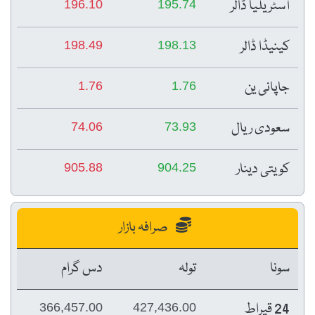
آسٹریلیا ڈالر
196.10
195.74
کینیڈا ڈالر
198.49
198.13
جاپانی ین
1.76
1.76
سعودی ریال
74.06
73.93
کویتی دینار
905.88
904.25
صرافہ بازار
سونا
تولہ
دس گرام
24 قیراط
366,457.00
427,436.00