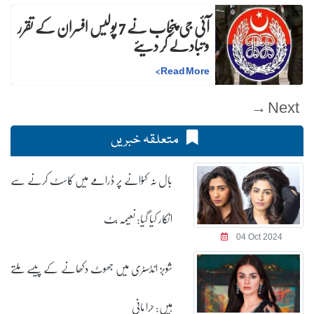
آئی جی پنجاب نے 7 پولیس افسران کے تقرر
و تبادلے کر دیئے
>
Read More
Next →
متعلقہ خبریں
بال نہ کٹوانے پر ڈرامے میں کاسٹ کرنے سے
انکار کیا گیا: نعیمہ بٹ
04 Oct 2024
شوبز انڈسٹری میں جھوٹ دکھانے کے پیسے ملتے
ہیں: حرا مانی