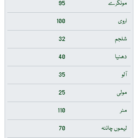
مونگرے
95
اروی
100
شلجم
32
دھنیا
40
آلو
35
مولی
25
مٹر
110
لیموں چائنہ
70