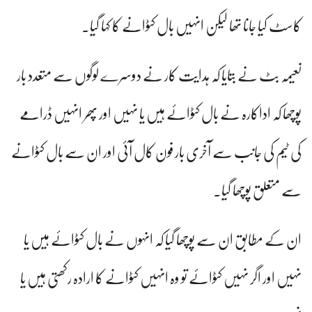
کاسٹ کیا جانا تھا لیکن انہیں بال کٹوانے کا کہا گیا۔
نعیمہ بٹ نے بتایا کہ ہدایت کار نے دوسرے لوگوں سے متعدد بار
پوچھا کہ اداکارہ نے بال کٹوائے ہیں یا نہیں اور پھر انہیں ڈرامے
کی ٹیم کی جانب سے آخری بار فون کال آئی اور ان سے بال کٹوانے
سے متعلق پوچھا گیا۔
ان کے مطابق ان سے پوچھا گیا کہ انہوں نے بال کٹوائے ہیں یا
نہیں اور اگر نہیں کٹوائے تو وہ انہیں کٹوانے کا ارادہ رکھتی ہیں یا