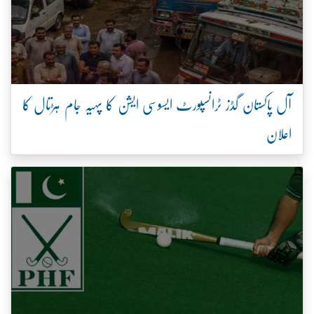
آل پاکستان گڈز ٹرانسپورٹ ایسوسی ایشن کا پہیہ جام ہڑتال کا
اعلان