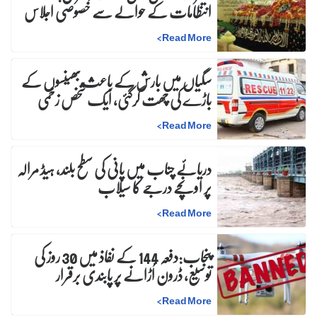
انتظامات کے حوالے سے خصوصی اجلاس
>
Read More
سگیاں میں بارش کے باعث بھینسوں کے
باڑے کی چھت گرگئی، ایک شخص زخمی
>
Read More
دریائے چناب میں پانی کی سطح بلند، ہیڈ مرالہ
پر اونچے درجے کا سیلاب
>
Read More
پنجاب:دفعہ 144 کے نفاذ میں 30 روز کی
توسیع، ڈرون اُڑانے پر پابندی برقرار
>
Read More