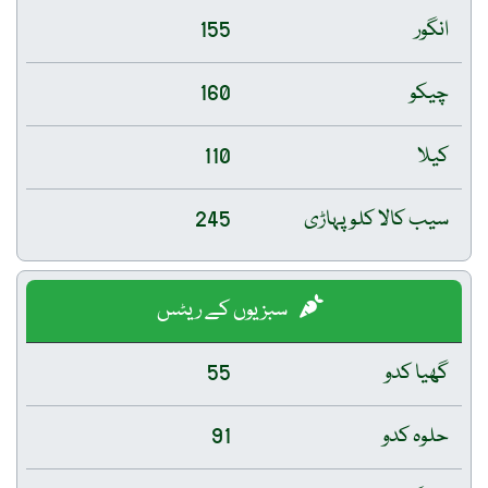
انگور
155
چیکو
160
کیلا
110
سیب کالا کلو پہاڑی
245
سبزیوں کے ریٹس
گھیا کدو
55
حلوہ کدو
91