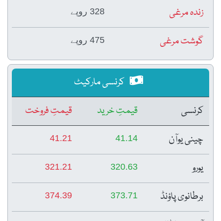
زندہ مرغی
328 روپے
گوشت مرغی
475 روپے
کرنسی مارکیٹ
کرنسی
قیمتِ خرید
قیمتِ فروخت
چینی یوآن
41.21
41.14
یورو
321.21
320.63
برطانوی پاؤنڈ
374.39
373.71