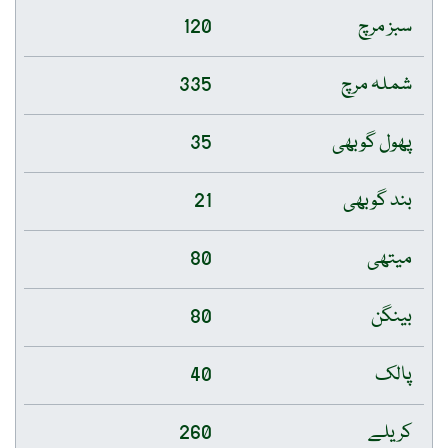
سبز مرچ
120
شملہ مرچ
335
پھول گوبھی
35
بند گوبھی
21
میتھی
80
بینگن
80
پالک
40
کریلے
260