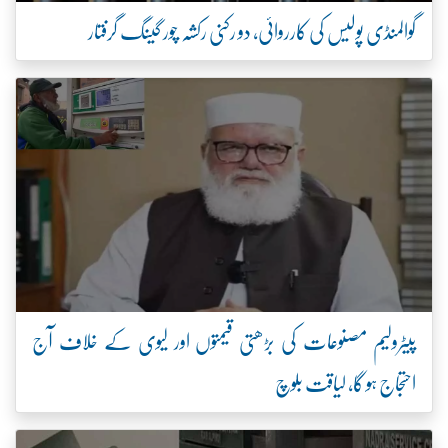
گوالمنڈی پولیس کی کارروائی، دو رکنی رکشہ چور گینگ گرفتار
پیٹرولیم مصنوعات کی بڑھتی قیمتوں اور لیوی کے خلاف آج
احتجاج ہو گا، لیاقت بلوچ