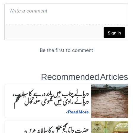
Recommended Articles
دریائے چناب میں بلند درجے کا سیلاب،
دریائے راوی میں مجموعی صورتحال مستحکم
>
Read More
حضرت داتا گنج بخش ؒ کا سالانہ عرس;