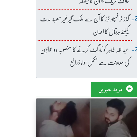
خلاف کریک ڈاؤن کا فیصلہ
گڈز ٹرانسپورٹرز کا آج سے ملک گیر غیر معینہ مدت
کیلئے ہڑتال کا اعلان
عبداللہ طاہر کو ٹارگٹ کرنے کا منصوبہ دو خواتین
کی معاونت سے مکمل ہوا، ذرائع
مزید خبریں