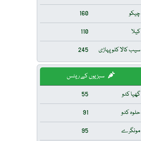
چیکو
160
کیلا
110
سیب کالا کلو پہاڑی
245
سبزیوں کے ریٹس
گھیا کدو
55
حلوہ کدو
91
مونگرے
95