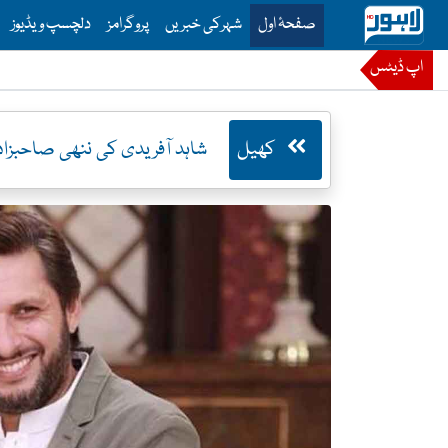
is is the main menu for Lahore News
صفحۂ اول
شہرکی خبریں
پروگرامز
دلچسپ ویڈیوز
اپ ڈیٹس
کھیل
شاہد آفریدی کی ننھی صاحبزادی عروہ سے میک اپ کروانے کی ویڈیو سوشل میڈیا پ