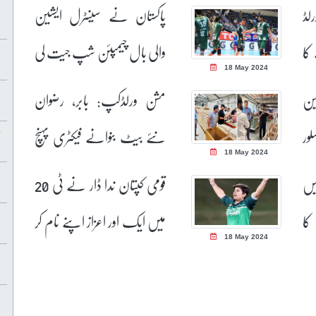
رلڈ
پاکستان نے سینٹرل ایشین
کا
والی بال چیمپئن شپ جیت لی
18 May 2024
ین
مشن ورلڈکپ: بابر، رضوان
ور
نئے بیٹ بنوانے فیکٹری پہنچ
18 May 2024
گئے
یں
قومی کپتان ندا ڈار نے ٹی 20
 کا
میں ایک اور اعزاز اپنے نام کر
18 May 2024
لیا