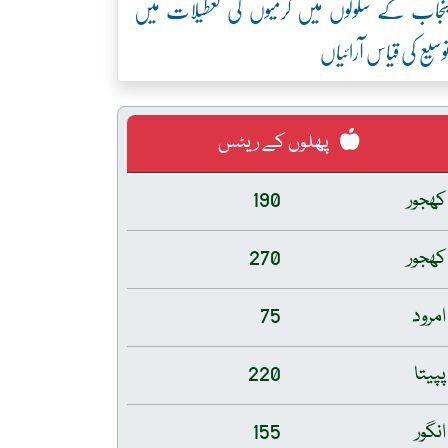
نجاب کے سکولوں میں گرمیوں کی تعطیلات میں
وسیع کی قیاس آرائیاں
پھلوں کے ریٹس
کھجور
190
کھجور
270
امرود
75
پپیتا
220
انگور
155