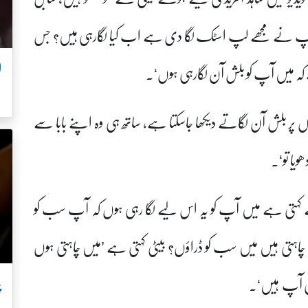
آپ نے مجھے لپ اسٹک لگا دی ہے اب کیا لگارہی ہیں؟ جس
ہ میں آپ کو بلش آن لگارہی ہوں‘۔
ل
لوں پر بلش آن لگاتے دیکھا جاسکتا ہے، ساتھ ہی وہ اپنے بابا سے
ویا تو‘۔
کہتی ہے میں آپ کو یہ اس لیے لگا رہی ہوں کہ آپ سب کو
 چاہتی ہیں میں سب کو ڈراؤں؟ بیٹی کہتی ہے ’میں چاہتی ہوں
پ
ری آپ ہیں‘۔