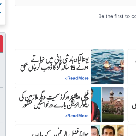
پ
ت
ن
یوحناآباد:بارشی پانی میں نہاتے
ہوئے 15 سالہ لڑکا ڈوب کرجاں بحق
>
Read More
فیملی ویلفیئر ورکرز سمیت دیگر ملازمین کی
ری
ریگولرائزیشن بارے درخواستیں منظور
>
Read More
مولانا فضل الرحمٰن کے بیان پر