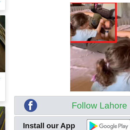
م
ت
ک
Follow Lahor
Install our App