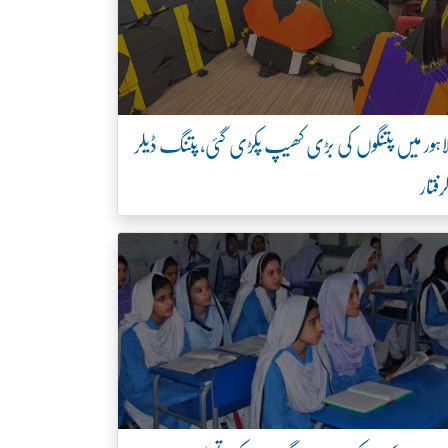
اہور میں پتنگوں کی بڑی کھیپ پکڑی گئی، پتنگ ڈیلر
رفتار