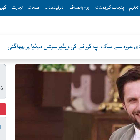
Th
تعلیم
پنجاب گورنمنٹ
جرم وانصاف
انٹرٹینمنٹ
صحت
تجارت
کھی
ر چھاگئی
26