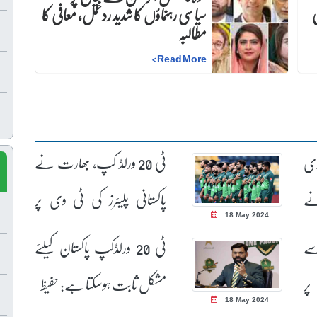
ی
سیاسی رہنماؤں کا شدید ردعمل، معافی کا
مطالبہ
>
Read More
دی
ٹی 20 ورلڈ کپ، بھارت نے
نے
پاکستانی پلیئرز کی ٹی وی پر
18 May 2024
ٹرولنگ شروع کردی
سے
ٹی 20 ورلڈکپ پاکستان کیلئے
پر
مشکل ثابت ہوسکتا ہے: حفیظ
18 May 2024