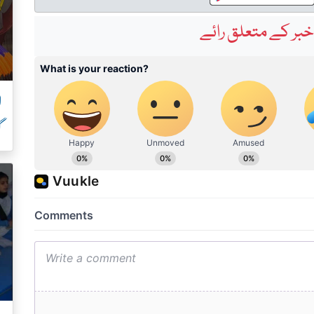
بر کے متعلق رائے
ل
گ