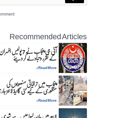
Recommended Articles
آئی جی پنجاب نے 7 پولیس افسرا
کے تقرر و تبادلے کر دیئے
>
Read More
پنجاب میں ترقیاتی منصوبوں کی
منظوری کے لیے نئی گائیڈ لائنز جا
>
Read More
لاہورمیں جان لیوا حبس سے شہری