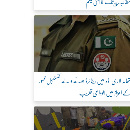
طالبہ، پیر تک کا الٹی میٹم
ھانہ لاری اڈہ میں ریٹائرڈ ہونے والے کنسٹیبل ظہور
ے اعزاز میں الوداعی تقریب