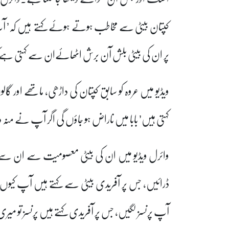
کپتان بیٹی سے مخاطب ہوتے ہوئے کہتے ہیں کہ’ 
پر ان کی بیٹی بلش آن برش اٹھائےان سے کہتی ہے ک
ویڈیو میں عروہ کو سابق کپتان کی داڑھی، ماتھے اور گا
کہتی ہیں’ بابا میں ناراض ہو جاؤں گی اگر آپ نے منہ دھ
وائرل ویڈیو میں ان کی بیٹی معصومیت سے ان سے 
ڈرائیں، جس پر آفریدی بیٹی سے کہتے ہیں آپ کیوں
آپ پرنسز لگیں، جس پر آفریدی کہتے ہیں پرنسز تو می