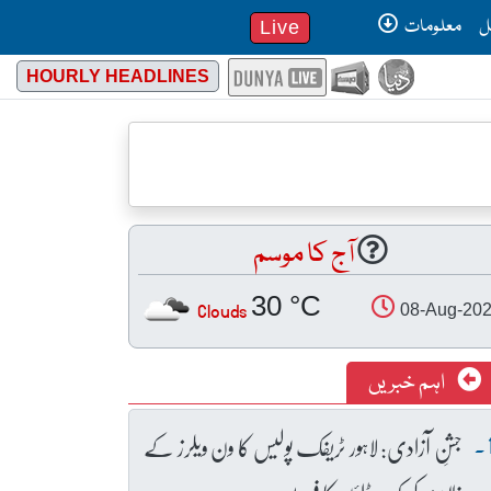
ل
معلومات
Live
HOURLY HEADLINES
آج کا موسم
30 °C
Clouds
08-Aug-20
اہم خبریں
جشنِ آزادی: لاہور ٹریفک پولیس کا ون ویلرز کے