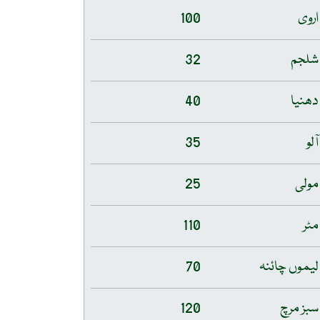
اروی
100
شلجم
32
دھنیا
40
آلو
35
مولی
25
مٹر
110
لیموں چائنہ
70
سبز مرچ
120