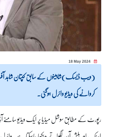
18 May 2024
(ویب ڈیسک)شاہینوں کے سابق کپتان شاہد آف
کروانے کی ویڈیو وائرل ہوگئی۔
رپورٹ کے مطابق سوشل میڈیا پر ایک ویڈیو سامنے آ
اسٹک اور بلش آن لگواتے دیکھا جاسکتا ہے۔وائرل ویڈ