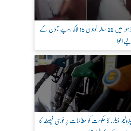
لاہور میں 26 سالہ نوجوان 15 لاکھ روپے تاوان کے
یے اغوا
ٹرولیم ڈیلرز کا حکومت کو مطالبات پر فوری فیصلے کا